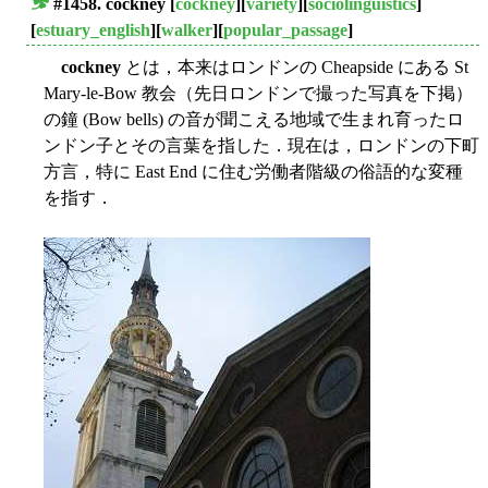
#1458.
cockney
[
cockney
][
variety
][
sociolinguistics
]
■
[
estuary_english
][
walker
][
popular_passage
]
cockney
とは，本来はロンドンの Cheapside にある St
Mary-le-Bow 教会（先日ロンドンで撮った写真を下掲）
の鐘 (Bow bells) の音が聞こえる地域で生まれ育ったロ
ンドン子とその言葉を指した．現在は，ロンドンの下町
方言，特に East End に住む労働者階級の俗語的な変種
を指す．