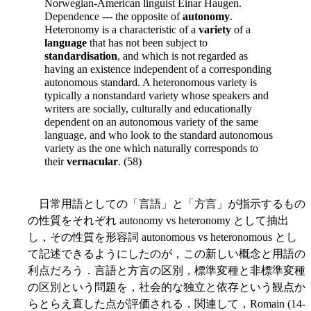
Norwegian-American linguist Einar Haugen.
Dependence --- the opposite of
autonomy
.
Heteronomy is a characteristic of a
variety
of a
language
that has not been subject to
standardisation
, and which is not regarded as
having an existence independent of a corresponding
autonomous standard. A heteronomous variety is
typically a nonstandard variety whose speakers and
writers are socially, culturally and educationally
dependent on an autonomous variety of the same
language, and who look to the standard autonomous
variety as the one which naturally corresponds to
their
vernacular
. (58)
日常用語としての「言語」と「方言」が指示するもの
の性質をそれぞれ autonomy vs heteronomy として抽出
し，その性質を形容詞 autonomous vs heteronomous とし
て記述できるようにしたのが，この新しい概念と用語の
利点だろう．言語と方言の区別，標準変種と非標準変種
の区別という問題を，社会的な独立と依存という観点か
らとらえ直した点が評価される．関連して，Romain (14-