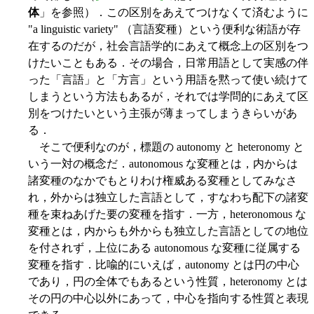
体
」を参照）．この区別をあえてつけなくて済むように
"a linguistic variety" （言語変種）という便利な術語が存
在するのだが，社会言語学的にあえて概念上の区別をつ
けたいこともある．その場合，日常用語として実感の伴
った「言語」と「方言」という用語を黙って使い続けて
しまうという方法もあるが，それでは学問的にあえて区
別をつけたいという主張が薄まってしまうきらいがあ
る．
そこで便利なのが，標題の autonomy と heteronomy と
いう一対の概念だ．autonomous な変種とは，内からは
諸変種のなかでもとりわけ権威ある変種としてみなさ
れ，外からは独立した言語として，すなわち配下の諸変
種を束ねあげた要の変種を指す．一方，heteronomous な
変種とは，内からも外からも独立した言語としての地位
を付されず，上位にある autonomous な変種に従属する
変種を指す．比喩的にいえば，autonomy とは円の中心
であり，円の全体でもあるという性質，heteronomy とは
その円の中心以外にあって，中心を指向する性質と表現