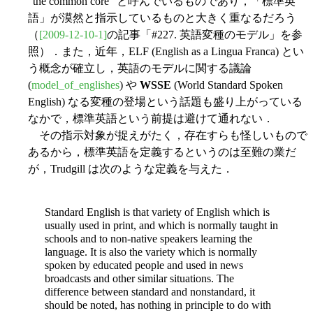
"the common core" と呼んでいるものであり，「標準英
語」が漠然と指示しているものと大きく重なるだろう
（
[2009-12-10-1]
の記事「#227. 英語変種のモデル」を参
照）．また，近年，ELF (English as a Lingua Franca) とい
う概念が確立し，英語のモデルに関する議論
(
model_of_englishes
) や
WSSE
(World Standard Spoken
English) なる変種の登場という話題も盛り上がっている
なかで，標準英語という前提は避けて通れない．
その指示対象が捉えがたく，存在すらも怪しいもので
あるから，標準英語を定義するというのは至難の業だ
が，Trudgill は次のような定義を与えた．
Standard English is that variety of English which is
usually used in print, and which is normally taught in
schools and to
non-native speakers learning the
language. It is also the variety which is normally
spoken by educated people and used in news
broadcasts and other similar situations. The
difference between standard and nonstandard, it
should be noted, has nothing in principle to do with