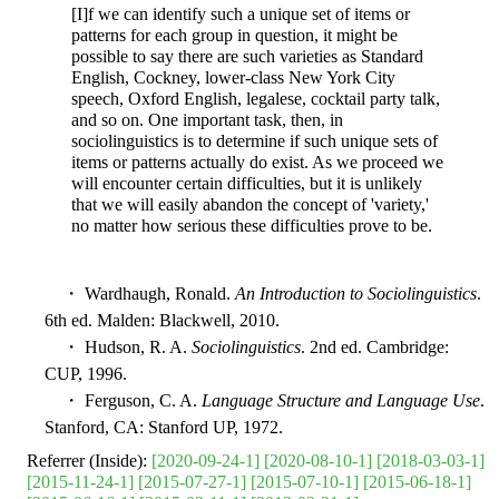
[I]f we can identify such a unique set of items or
patterns for each group in question, it might be
possible to say there are such varieties as Standard
English, Cockney, lower-class New York City
speech, Oxford English, legalese, cocktail party talk,
and so on. One important task, then, in
sociolinguistics is to determine if such unique sets of
items or patterns actually do exist. As we proceed we
will encounter certain difficulties, but it is unlikely
that we will easily abandon the concept of 'variety,'
no matter how serious these difficulties prove to be.
・ Wardhaugh, Ronald.
An Introduction to Sociolinguistics
.
6th ed. Malden: Blackwell, 2010.
・ Hudson, R. A.
Sociolinguistics
. 2nd ed. Cambridge:
CUP, 1996.
・ Ferguson, C. A.
Language Structure and Language Use
.
Stanford, CA: Stanford UP, 1972.
Referrer (Inside):
[2020-09-24-1]
[2020-08-10-1]
[2018-03-03-1]
[2015-11-24-1]
[2015-07-27-1]
[2015-07-10-1]
[2015-06-18-1]