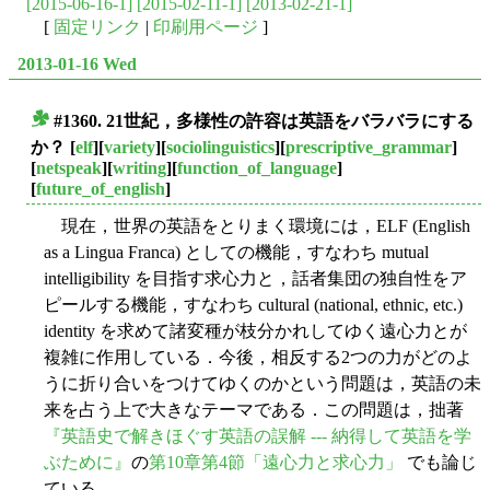
[2015-06-16-1]
[2015-02-11-1]
[2013-02-21-1]
[
固定リンク
|
印刷用ページ
]
2013-01-16 Wed
#1360. 21世紀，多様性の許容は英語をバラバラにする
■
か？
[
elf
][
variety
][
sociolinguistics
][
prescriptive_grammar
]
[
netspeak
][
writing
][
function_of_language
]
[
future_of_english
]
現在，世界の英語をとりまく環境には，ELF (English
as a Lingua Franca) としての機能，すなわち mutual
intelligibility を目指す求心力と，話者集団の独自性をア
ピールする機能，すなわち cultural (national, ethnic, etc.)
identity を求めて諸変種が枝分かれしてゆく遠心力とが
複雑に作用している．今後，相反する2つの力がどのよ
うに折り合いをつけてゆくのかという問題は，英語の未
来を占う上で大きなテーマである．この問題は，拙著
『英語史で解きほぐす英語の誤解 --- 納得して英語を学
ぶために』
の
第10章第4節「遠心力と求心力」
でも論じ
ている．