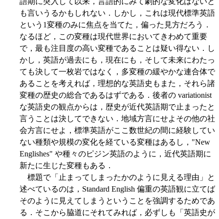
語期に突入して以来，言語的にみて劇的な変化はないと
も言いうるかもしれない．しかし，これは現代標準英語
という1変種のみに焦点を当てた，偏った見方だろう．
なるほど，この変種は現代世界においてきわめて重要
で，最も注目度の高い変種であることは疑い得ない．し
かし，英語が過去にも，現在にも，そして未来にわたっ
ても決して一枚岩ではなく，多変種の緩やかな連合体で
あることを考えれば，理想的な英語史もまた，それら諸
変種の歴史の総合であるはずである．後者の variationist
な英語史の観点からは，歴史が近代英語期で止まったと
言うことは決してできない．地域方言にせよその他の社
会方言にせよ，標準英語がここ数世紀の間に経験してい
ない種類や規模の変化を経ている変種はあるし，"New
Englishes" や種々のピジン英語のように，近代英語期に
新たに生じた変種もある．
標題で「止まってしまったかのように見える理由」と
述べているのは，Standard English 偏重の英語観に立てば
そのように見えてしまうということを強調するためであ
る．そこから脇道にそれてみれば，必ずしも「英語史が