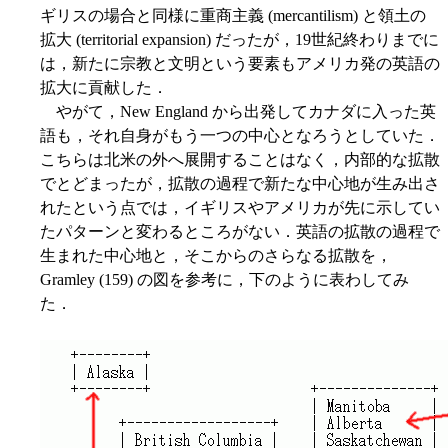
ギリスの場合と同様に重商主義 (mercantilism) と領土の
拡大 (territorial expansion) だったが，19世紀終わりまでに
は，新たに宗教と文明という要素もアメリカ発の英語の
拡大に貢献した．
やがて，New England から出発してカナダに入った英
語も，それ自身がもう一つの中心となろうとしていた．
こちらは北米の外へ展開することはなく，内部的な拡散
でとどまったが，拡散の過程で新たな中心地が生み出さ
れたという点では，イギリスやアメリカが先に示してい
たパターンと変わるところがない．英語の拡散の過程で
生まれた中心地と，そこからのさらなる拡散を，
Gramley (159) の図を参考に，下のように表わしてみ
た．