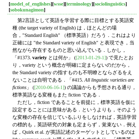
[
model_of_englishes
][
wsse
][
terminology
][
sociolinguistics
]
[
sobokunagimon
]
第2言語として英語を学習する際に目標とする英語変
種 (the target variety of English) は，ほとんどの場
合，"Standard English" （標準英語）だろう．これはより
正確には "the Standard variety of English" と表現でき，当
然ながら存在するものと思い込んでいる．しかし，
「#1373.
variety
とは何か」 (
[2013-01-29-1]
) で見たとお
り，variety という概念が明確に定まらないのだから，
the Standard variety の指すものも不明瞭とならざるをえ
ないことは自明である．「#415.
All linguistic varieties are
fictions
」 (
[2010-06-16-1]
) の議論からも予想される通り，
標準英語なる変種もまた fiction である．
ただし，fiction であることを前提に，標準英語を仮に
設定することには意味がある．というよりも，そのよう
な変種の存在を信じているふりをしなければ，英語学習
の標的も，英語研究の対象も定まらず，覚束ない．例え
ば，Quirk et al. が英語記述のターゲットとしているのは