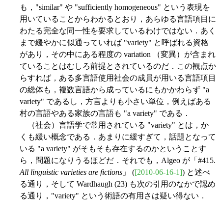
も，"similar" や "sufficiently homogeneous" という表現を
用いていることからわかるとおり，あらゆる言語項目に
わたる完全な同一性を要求しているわけではない．あく
まで緩やかに似通っていれば "variety" と呼ばれる資格
があり，その中にある程度の variation （変異）が含まれ
ていることはむしろ前提とされているのだ．この観点か
らすれば，ある多言語使用社会の成員が用いる言語項目
の総体も，複数言語から成っているにもかかわらず "a
variety" であるし，方言よりも小さい単位，例えばある
村の言語やある家族の言語も "a variety" である．
（社会）言語学で常用されている "variety" とは，か
くも緩い概念である．あまりに緩すぎて，話題となって
いる "a variety" がそもそも存在するのかということす
ら，問題になりうるほどだ．それでも，Algeo が「#415.
All linguistic varieties are fictions
」 (
[2010-06-16-1]
) と述べ
る通り，そして Wardhaugh (23) も次の引用のなかで認め
る通り，"variety" という術語の有用さは疑い得ない．