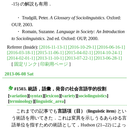
-15) の解説も有用．
・ Trudgill, Peter.
A Glossary of Sociolinguistics
. Oxford:
OUP, 2003.
・ Romain, Suzanne.
Language in Society: An Introduction
to Sociolinguistics
. 2nd ed. Oxford: OUP, 2000.
Referrer (Inside):
[2016-11-13-1]
[2016-10-29-1]
[2016-06-16-1]
[2016-03-18-1]
[2015-11-06-1]
[2015-04-02-1]
[2014-10-24-1]
[2014-02-01-1]
[2013-11-10-1]
[2013-07-22-1]
[2013-06-28-1]
[
固定リンク
|
印刷用ページ
]
2013-06-08 Sat
#1503. 統語，語彙，発音の社会言語学的役割
■
[
variation
][
syntax
][
lexicon
][
variety
][
sociolinguistics
]
[
terminology
][
linguistic_area
]
これまでの記事でも
言語項（目）
(
linguistic item
) とい
う術語を用いてきた．これは変異を示しうるあらゆる言
語単位を指すための術語として，Hudson (21--22) によっ