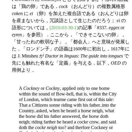
は「鶏の卵」である．
cock
（おんどり）の複数属格形
coken
に
ei
（卵）を加えた複合語である（おんどりは卵
を産まないから，冗談語として生じたのだろう；
ei
の
語形については，
[2010-03-30-1]
の記事「#337.
egges
or
eyren
」を参照）．ここから，「できそこないの卵」，
「甘ったれの軟弱な子」，「都会人」へと意味が発展し
た．「ロンドン子」の語義は1600年に初出し，1617年に
は J. Minsheu が
Ductor in linguas: The guide into tongues
で
先にも触れた有名な「定義」を与える．以下，
OED
の
用例より．
A
Cockney
or
Cockny
, applied only to one borne
within the sound of Bow-bell, that is, within the City
of London, which tearme came first out of this tale:
That a Cittizens sonne riding with his father..into the
Country..asked, when he heard a horse neigh, what
the horse did his father answered, the horse doth
neigh; riding farther he heard a cocke crow, and said
doth the
cocke neigh
too? and therfore Cockney or