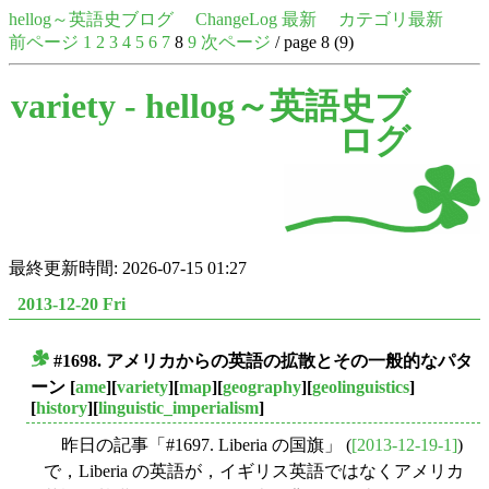
hellog～英語史ブログ
ChangeLog 最新
カテゴリ最新
前ページ
1
2
3
4
5
6
7
8
9
次ページ
/ page 8 (9)
variety -
hellog～英語史ブ
ログ
最終更新時間: 2026-07-15 01:27
2013-12-20 Fri
#1698. アメリカからの英語の拡散とその一般的なパタ
■
ーン
[
ame
][
variety
][
map
][
geography
][
geolinguistics
]
[
history
][
linguistic_imperialism
]
昨日の記事「#1697. Liberia の国旗」 (
[2013-12-19-1]
)
で，Liberia の英語が，イギリス英語ではなくアメリカ