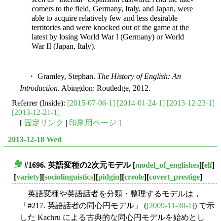
comers to the field, Germany, Italy, and Japan, were
able to acquire relatively few and less desirable
territories and were knocked out of the game at the
latest by losing World War I (Germany) or World
War II (Japan, Italy).
・ Gramley, Stephan.
The History of English: An
Introduction
. Abingdon: Routledge, 2012.
Referrer (Inside):
[2015-07-06-1]
[2014-01-24-1]
[2013-12-23-1]
[2013-12-21-1]
[
固定リンク
|
印刷用ページ
]
2013-12-18 Wed
#1696. 英語変種の2次元モデル
[
model_of_englishes
][
elf
]
■
[
variety
][
sociolinguistics
][
pidgin
][
creole
][
covert_prestige
]
英語変種や英語話者を分類・整理するモデルは，
「#217. 英語話者の同心円モデル」 (
[2009-11-30-1]
) で示
した Kachru による古典的な同心円モデルを始めとし