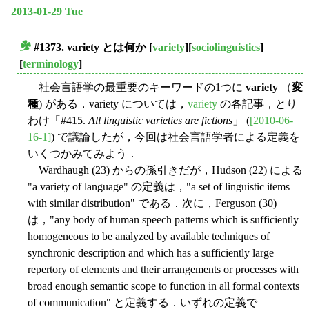
2013-01-29 Tue
#1373.
variety
とは何か
[
variety
][
sociolinguistics
]
■
[
terminology
]
社会言語学の最重要のキーワードの1つに
variety
（
変
種
) がある．variety については，
variety
の各記事，とり
わけ「#415.
All linguistic varieties are fictions
」 (
[2010-06-
16-1]
) で議論したが，今回は社会言語学者による定義を
いくつかみてみよう．
Wardhaugh (23) からの孫引きだが，Hudson (22) による
"a variety of language" の定義は，"a set of linguistic items
with similar distribution" である．次に，Ferguson (30)
は，"any body of human speech patterns which is sufficiently
homogeneous to be analyzed by available techniques of
synchronic description and which has a sufficiently large
repertory of elements and their arrangements or processes with
broad enough semantic scope to function in all formal contexts
of communication" と定義する．いずれの定義で