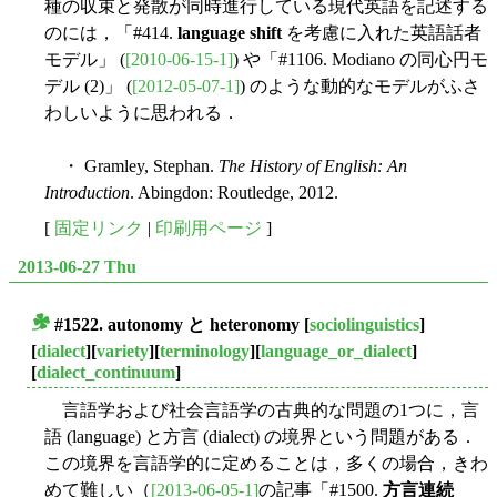
種の収束と発散が同時進行している現代英語を記述する
のには，「#414.
language shift
を考慮に入れた英語話者
モデル」 (
[2010-06-15-1]
) や「#1106. Modiano の同心円モ
デル (2)」 (
[2012-05-07-1]
) のような動的なモデルがふさ
わしいように思われる．
・ Gramley, Stephan.
The History of English: An
Introduction
. Abingdon: Routledge, 2012.
[
固定リンク
|
印刷用ページ
]
2013-06-27 Thu
#1522.
autonomy
と
heteronomy
[
sociolinguistics
]
■
[
dialect
][
variety
][
terminology
][
language_or_dialect
]
[
dialect_continuum
]
言語学および社会言語学の古典的な問題の1つに，言
語 (language) と方言 (dialect) の境界という問題がある．
この境界を言語学的に定めることは，多くの場合，きわ
めて難しい（
[2013-06-05-1]
の記事「#1500.
方言連続