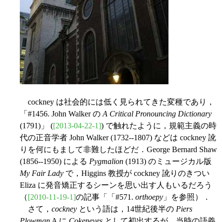
cockney は社会的には低く見られてきた変種であり，
「#1456. John Walker の
A Critical Pronouncing Dictionary
(1791)」 (
[2013-04-22-1]
) で触れたように，規範主義の時
代の正音学者 John Walker (1732--1807) などは cockney 訛
りを何にもまして非難したほどだ．George Bernard Shaw
(1856--1950) による
Pygmalion
(1913) のミュージカル版
My Fair Lady
で，Higgins 教授が cockney 訛りのきつい
Eliza に発音矯正するシーンを思い出す人もいるだろう
（
[2010-11-19-1]
の記事「「#571.
orthoepy
」を参照）．
さて，
cockney
という語は，14世紀後半の
Piers
Plowman
A に
Cokeneyes
として初出するが，当時の語義