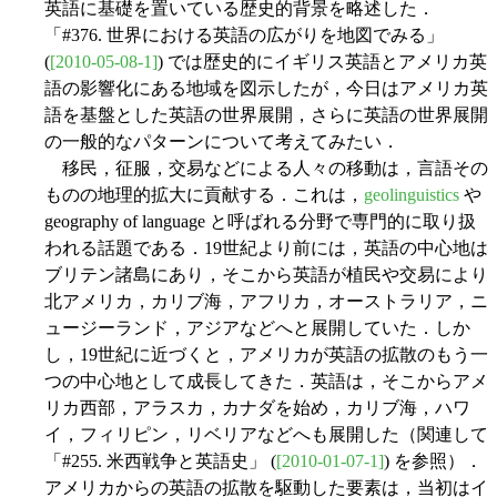
英語に基礎を置いている歴史的背景を略述した．
「#376. 世界における英語の広がりを地図でみる」
(
[2010-05-08-1]
) では歴史的にイギリス英語とアメリカ英
語の影響化にある地域を図示したが，今日はアメリカ英
語を基盤とした英語の世界展開，さらに英語の世界展開
の一般的なパターンについて考えてみたい．
移民，征服，交易などによる人々の移動は，言語その
ものの地理的拡大に貢献する．これは，
geolinguistics
や
geography of language と呼ばれる分野で専門的に取り扱
われる話題である．19世紀より前には，英語の中心地は
ブリテン諸島にあり，そこから英語が植民や交易により
北アメリカ，カリブ海，アフリカ，オーストラリア，ニ
ュージーランド，アジアなどへと展開していた．しか
し，19世紀に近づくと，アメリカが英語の拡散のもう一
つの中心地として成長してきた．英語は，そこからアメ
リカ西部，アラスカ，カナダを始め，カリブ海，ハワ
イ，フィリピン，リベリアなどへも展開した（関連して
「#255. 米西戦争と英語史」 (
[2010-01-07-1]
) を参照）．
アメリカからの英語の拡散を駆動した要素は，当初はイ