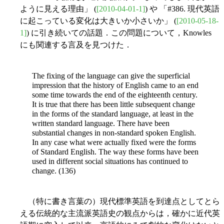
ように見える理由」 (
[2010-04-01-1]
) や 「#386. 現代英語
に起こっている変化は大きいか小さいか」 (
[2010-05-18-
1]
) に引き続いての話題．この問題について，Knowles
にも関連する言及を見つけた．
The fixing of the language can give the superficial
impression that the history of English came to an end
some time towards the end of the eighteenth century.
It is true that there has been little subsequent change
in the forms of the standard language, at least in the
written standard language. There have been
substantial changes in non-standard spoken English.
In any case what were actually fixed were the forms
of Standard English. The way these forms have been
used in different social situations has continued to
change. (136)
（特に書き言葉の）現代標準英語を到達点としてとら
える伝統的な主流派英語史の観点からは，確かに近代英