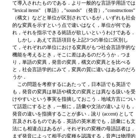
て導入されたものである．より一般的な言語学用語では
"lexical items" （単語）, "sounds" （発音）, "constructions"
（構文）などと単位が区別されているが，いずれも社会
的な変異を示すという点で違いはなく，単位が何であ
れ，それを指示できる術語が欲しいというわけである．
しかし，あえて言語項目を上記3つの単位に区別し
て，それぞれの単位における変異がもつ社会言語学的な
機能を考えるとき，そこに差はあるのだろうか．つま
り，単語の変異，発音の変異，構文の変異とを比べる
と，社会言語学的にみて，変異の質に違いはあるのだろ
うか．
この問題を考察するにあたって，日本語でも英語で
も，発音の変異は単語や構文の変異とは異なる扱いを受
けやすいという事実を指摘しておこう．地域方言につい
て話題にするとき，一般に，語彙や文法の違いよりも，
発音の違いを指摘することが多い．訛り (accent) として
言及されるものである．英語の英米差でも，語彙にも文
法にも相違点はあるが，それぞれの変種の母語話者は，
まず発音によって相手の変種を認識する．音声は物理的