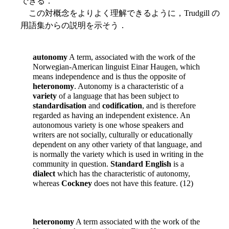
できる．
この対概念をよりよく理解できるように，Trudgill の
用語集からの説明を示そう．
autonomy
A term, associated with the work of the
Norwegian-American linguist Einar Haugen, which
means independence and is thus the opposite of
heteronomy
. Autonomy is a characteristic of a
variety
of a language that has been subject to
standardisation
and
codification
, and is therefore
regarded as having an independent existence. An
autonomous variety is one whose speakers and
writers are not socially, culturally or educationally
dependent on any other variety of that language, and
is normally the variety which is used in writing in the
community in question.
Standard English
is a
dialect
which has the characteristic of autonomy,
whereas
Cockney
does not have this feature. (12)
heteronomy
A term associated with the work of the