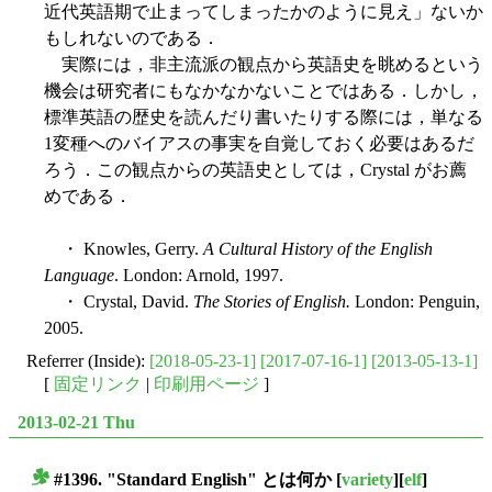
近代英語期で止まってしまったかのように見え」ないか
もしれないのである．
実際には，非主流派の観点から英語史を眺めるという
機会は研究者にもなかなかないことではある．しかし，
標準英語の歴史を読んだり書いたりする際には，単なる
1変種へのバイアスの事実を自覚しておく必要はあるだ
ろう．この観点からの英語史としては，Crystal がお薦
めである．
・ Knowles, Gerry.
A Cultural History of the English
Language
. London: Arnold, 1997.
・ Crystal, David.
The Stories of English.
London: Penguin,
2005.
Referrer (Inside):
[2018-05-23-1]
[2017-07-16-1]
[2013-05-13-1]
[
固定リンク
|
印刷用ページ
]
2013-02-21 Thu
#1396. "Standard English" とは何か
[
variety
][
elf
]
■