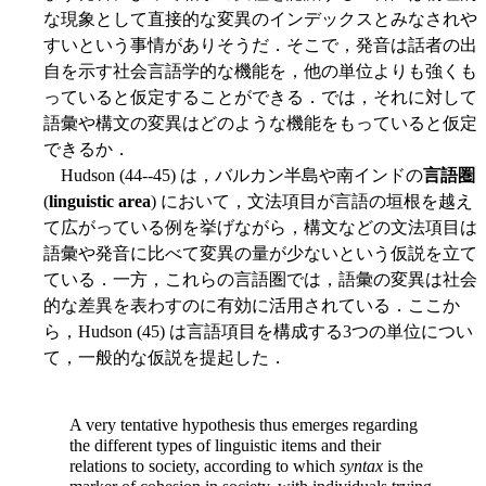
な現象として直接的な変異のインデックスとみなされや
すいという事情がありそうだ．そこで，発音は話者の出
自を示す社会言語学的な機能を，他の単位よりも強くも
っていると仮定することができる．では，それに対して
語彙や構文の変異はどのような機能をもっていると仮定
できるか．
Hudson (44--45) は，バルカン半島や南インドの
言語圏
(
linguistic area
) において，文法項目が言語の垣根を越え
て広がっている例を挙げながら，構文などの文法項目は
語彙や発音に比べて変異の量が少ないという仮説を立て
ている．一方，これらの言語圏では，語彙の変異は社会
的な差異を表わすのに有効に活用されている．ここか
ら，Hudson (45) は言語項目を構成する3つの単位につい
て，一般的な仮説を提起した．
A very tentative hypothesis thus emerges regarding
the different types of linguistic items and their
relations to society, according to which
syntax
is the