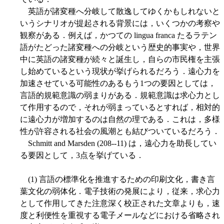
英語が諸変種へ分岐して散逸してゆくかもしれないと
いうシナリオが提起される背景には，いくつかの考察や
観察がある．例えば，かつての lingua franca たるラテン
語がたどった諸変種への分岐という歴史的事実や，世界
中に英語の諸変種が続々と誕生し，自らの市民権を主張
し始めているという現状が挙げられるだろう．遠心力を
加速させている可能性のあるもう1つの要因としては，
言語的規範意識の弱まりがある．規範意識は求心力とし
て作用するので，それが弱まっているとすれば，相対的
に遠心力が増加するのは自然の理である．これは，多様
性が許容される社会の風潮とも結びついているだろう．
Schmitt and Marsden (208--11) は，遠心力を助長してい
る要因として，3点を挙げている．
(1) 言語の標準化を推進するための印刷文化，書き言
葉文化の弱体化．電子技術の発展により，従来，求心力
として作用してきた注意深く校正された文章よりも，速
度と利便性を重視する電子メールなどにおける省略され