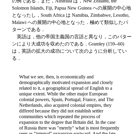
の例である．また，Australia は，New Zealand, the
Solomon Islands, Fiji, Papua New Guinea への展開の中心地
となったし，South Africa は Namibia, Zimbabwe, Lesotho,
Malawi への展開の中心地となった．極めて類似したパ
ターンである．
英語は，他の帝国主義国の言語と異なり，このパター
ンにより大成功を収めたのである．Gramley (159--60)
は，英語の拡大の成功について次のように分析してい
る．
What we see, then, is economically and
demographically motivated expansion and closely
related to it, a geographical spread of English to a
unique extent. While the other major European
colonial powers, Spain, Portugal, France, and The
Netherlands, also
acquired colonial empires, they
differed because they did not establish settler
communities which repeated the process of
expansion to the degree that Britain did. In the case
of Russia there was "merely" what is most frequently
seen as "internal" expansion eastward. And the late-