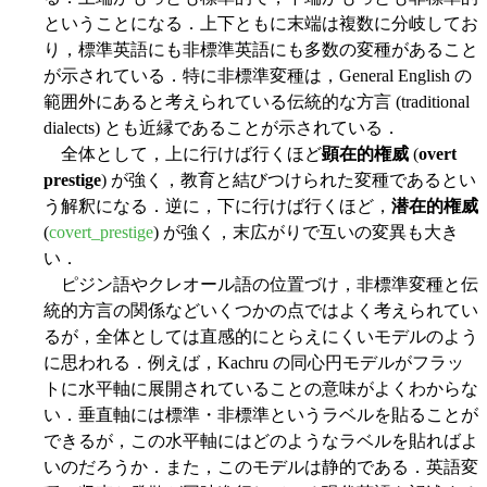
ということになる．上下ともに末端は複数に分岐してお
り，標準英語にも非標準英語にも多数の変種があること
が示されている．特に非標準変種は，General English の
範囲外にあると考えられている伝統的な方言 (traditional
dialects) とも近縁であることが示されている．
全体として，上に行けば行くほど
顕在的権威
(
overt
prestige
) が強く，教育と結びつけられた変種であるとい
う解釈になる．逆に，下に行けば行くほど，
潜在的権威
(
covert_prestige
) が強く，末広がりで互いの変異も大き
い．
ピジン語やクレオール語の位置づけ，非標準変種と伝
統的方言の関係などいくつかの点ではよく考えられてい
るが，全体としては直感的にとらえにくいモデルのよう
に思われる．例えば，Kachru の同心円モデルがフラッ
トに水平軸に展開されていることの意味がよくわからな
い．垂直軸には標準・非標準というラベルを貼ることが
できるが，この水平軸にはどのようなラベルを貼ればよ
いのだろうか．また，このモデルは静的である．英語変