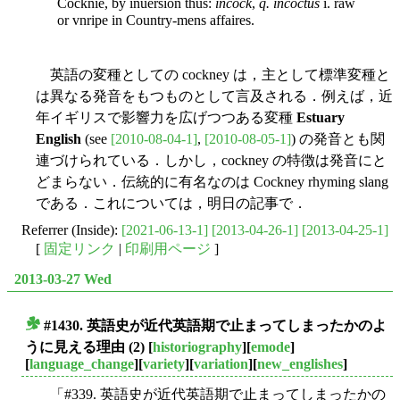
Cocknie, by inuersion thus:
incock
,
q. incoctus
i. raw
or vnripe in Country-mens affaires.
英語の変種としての cockney は，主として標準変種と
は異なる発音をもつものとして言及される．例えば，近
年イギリスで影響力を広げつつある変種
Estuary
English
(see
[2010-08-04-1]
,
[2010-08-05-1]
) の発音とも関
連づけられている．しかし，cockney の特徴は発音にと
どまらない．伝統的に有名なのは Cockney rhyming slang
である．これについては，明日の記事で．
Referrer (Inside):
[2021-06-13-1]
[2013-04-26-1]
[2013-04-25-1]
[
固定リンク
|
印刷用ページ
]
2013-03-27 Wed
#1430. 英語史が近代英語期で止まってしまったかのよ
■
うに見える理由 (2)
[
historiography
][
emode
]
[
language_change
][
variety
][
variation
][
new_englishes
]
「#339. 英語史が近代英語期で止まってしまったかの