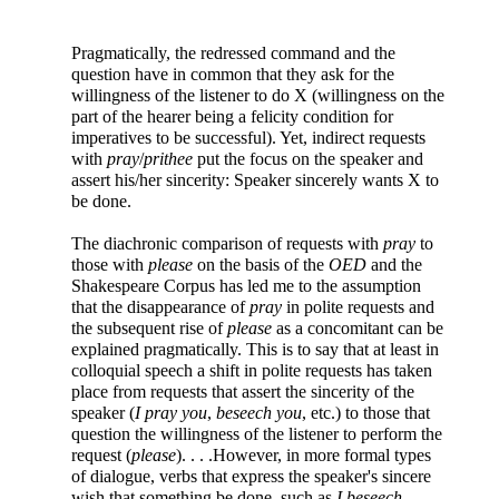
Pragmatically, the redressed command and the
question have in common that they ask for the
willingness of the listener to do X (willingness on the
part of the hearer being a felicity condition for
imperatives to be successful). Yet, indirect requests
with
pray
/
prithee
put the focus on the speaker and
assert his/her sincerity: Speaker sincerely wants X to
be done.
The diachronic comparison of requests with
pray
to
those with
please
on the basis of the
OED
and the
Shakespeare Corpus has led me to the assumption
that the disappearance of
pray
in polite requests and
the subsequent rise of
please
as a concomitant can be
explained pragmatically. This is to say that at least in
colloquial speech a shift in polite requests has taken
place from requests that assert the sincerity of the
speaker (
I pray you
,
beseech you
, etc.) to those that
question the willingness of the listener to perform the
request (
please
). . . .
However, in more formal types
of dialogue, verbs that express the speaker's sincere
wish that something be done, such as
I beseech
,