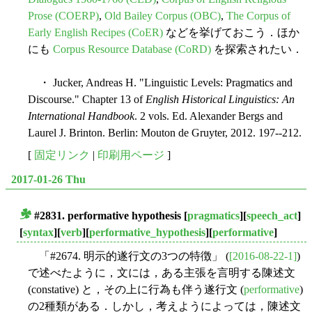
Prose (COERP)
,
Old Bailey Corpus (OBC)
,
The Corpus of
Early English Recipes (CoER)
などを挙げておこう．ほか
にも
Corpus Resource Database (CoRD)
を探索されたい．
・ Jucker, Andreas H. "Linguistic Levels: Pragmatics and
Discourse." Chapter 13 of
English Historical Linguistics: An
International Handbook
. 2 vols. Ed. Alexander Bergs and
Laurel J. Brinton. Berlin: Mouton de Gruyter, 2012. 197--212.
[
固定リンク
|
印刷用ページ
]
2017-01-26 Thu
#2831. performative hypothesis
[
pragmatics
][
speech_act
]
■
[
syntax
][
verb
][
performative_hypothesis
][
performative
]
「#2674. 明示的遂行文の3つの特徴」 (
[2016-08-22-1]
)
で述べたように，文には，ある主張を言明する陳述文
(constative) と，その上に行為も伴う遂行文 (
performative
)
の2種類がある．しかし，考えようによっては，陳述文