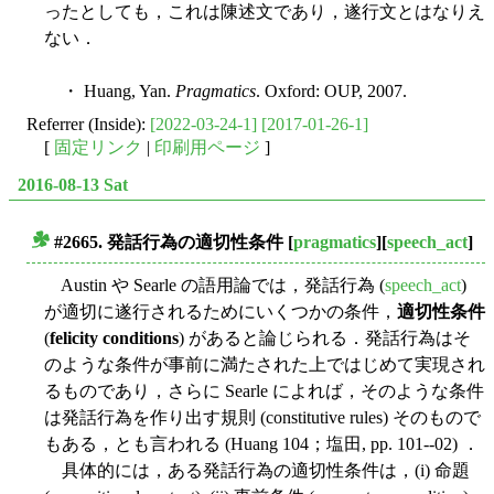
ったとしても，これは陳述文であり，遂行文とはなりえ
ない．
・ Huang, Yan.
Pragmatics
. Oxford: OUP, 2007.
Referrer (Inside):
[2022-03-24-1]
[2017-01-26-1]
[
固定リンク
|
印刷用ページ
]
2016-08-13 Sat
#2665. 発話行為の適切性条件
[
pragmatics
][
speech_act
]
■
Austin や Searle の語用論では，発話行為 (
speech_act
)
が適切に遂行されるためにいくつかの条件，
適切性条件
(
felicity conditions
) があると論じられる．発話行為はそ
のような条件が事前に満たされた上ではじめて実現され
るものであり，さらに Searle によれば，そのような条件
は発話行為を作り出す規則 (constitutive rules) そのもので
もある，とも言われる (Huang 104；塩田, pp. 101--02) ．
具体的には，ある発話行為の適切性条件は，(i) 命題