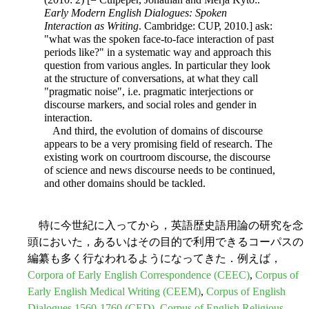
Early Modern English Dialogues: Spoken
Interaction as Writing
. Cambridge: CUP, 2010.] ask:
"what was the spoken face-to-face interaction of past
periods like?" in a systematic way and approach this
question from various angles. In particular they look
at the structure of conversations, at what they call
"pragmatic noise", i.e. pragmatic interjections or
discourse markers, and social roles and gender in
interaction.
And third, the evolution of domains of discourse
appears to be a very promising field of research. The
existing work on courtroom discourse, the discourse
of science and news discourse needs to be continued,
and other domains should be tackled.
特に今世紀に入ってから，英語歴史語用論の研究を念
頭においた，あるいはその目的で利用できるコーパスの
編纂も多く行なわれるようになってきた．例えば，
Corpora of Early English Correspondence (CEEC)
,
Corpus of
Early English Medical Writing (CEEM)
,
Corpus of English
Dialogues 1560-1760 (CED)
,
Corpus of English Religious