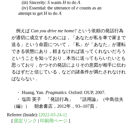
(iii) Sincerity:
S
wants
H
to do
A
(iv) Essential: the utterance of
e
counts as an
attempt to get
H
to do
A
例えば
Can you drive me home?
という依頼の発話行為
が適切に成立するためには，「あなたが私を車で家まで
送る」という命題について，「私」が「あなた」が運転
できる状態にあり，頼まなければ送ってくれないだろう
ということを知っており，本当に送ってもらいたいとも
思っており，かつその発話によりその意図が相手に伝わ
るはずだと信じている，などの諸条件が満たされなけれ
ばならない．
・ Huang, Yan.
Pragmatics
. Oxford: OUP, 2007.
・ 塩田 英子 「発話行為」 『語用論』（中島信夫
（編）） 朝倉書店，2012年，93--107頁．
Referrer (Inside):
[2022-03-24-1]
[
固定リンク
|
印刷用ページ
]