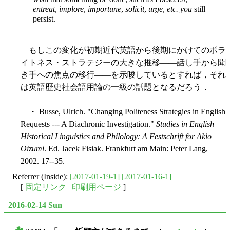
entreat
,
implore
,
importune
,
solicit
,
urge
,
etc. you
still
persist.
もしこの変化が初期近代英語から後期にかけてのポラ
イトネス・ストラテジーの大きな推移――話し手から聞
き手への焦点の移行――を示唆しているとすれば，それ
は英語歴史社会語用論の一級の話題となるだろう．
・ Busse, Ulrich. "Changing Politeness Strategies in English
Requests --- A Diachronic Investigation."
Studies in English
Historical Linguistics and Philology: A Festschrift for Akio
Oizumi
. Ed. Jacek Fisiak. Frankfurt am Main: Peter Lang,
2002. 17--35.
Referrer (Inside):
[2017-01-19-1]
[2017-01-16-1]
[
固定リンク
|
印刷用ページ
]
2016-02-14 Sun