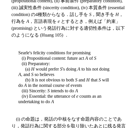
(propositional content), (ii) 事前条件 (preparatory condition),
(iii) 誠実性条件 (sincerity condition), (iv) 本質条件 (essential
condition) の4種類からなる．話し手を
S
，聞き手を
H
，
行為を
A
，言語表現を
e
とするとき，例えば「約束」
(promising) という発話行為に対する適切性条件は，以下
のようになる (Huang 105) ．
Searle's felicity conditions for promising
(i) Propositional content: future act
A
of
S
(ii) Preparatory:
(a)
H
would prefer
S
's doing
A
to his not doing
A
, and
S
so believes
(b) It is not obvious to both
S
and
H
that
S
will
do
A
in the normal course of events
(iii) Sincerity:
S
intends to do
A
(iv) Essential: the utterance of
e
counts as an
undertaking to do
A
(i) の命題は，発話の中核をなす命題内容のことであ
り，発話行為に関する部分を取り除いたあとに残る発言