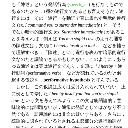
も「陳述」という発話行為 (
speech_act
) を行なうもので
あるのだから，1種の遂行文であるとも言えそうだ．遂
行文には，その「遂行」を動詞で直に表わす明示的遂行
文 (ex.
I command you to surrender immediately.
) と，そう
でない暗示的遂行文 (ex.
Surrender immediately.
) があるこ
とを考えれば，例えば
You're a stupid cow.
のような通常
の陳述文は，文頭に
I hereby insult you that . . .
などを補っ
て理解すべき，「陳述」という遂行を表わす暗示的遂行
文なのだと議論できるかもしれない．このように，あら
ゆる陳述文は実は遂行文であり，文頭に「
I hereby
+ 遂
行動詞 (performative verb) 」などが隠れているのだと解
釈する仮説を，
performative hypothesis
と呼んでいる．
しかし，この仮説は広くは受け入れられていない．上
に例として挙げた
I hereby insult you that you're a stupid
cow.
という文を考えてみよう．この文は統語論的，意
味論的には問題ないが，通常の発話としてはかなり不自
然である．語用論的には非文の疑いすらある．さらに，
統語的に隠されているとされる主節部分の遂行動詞が
「嘘をつく」 (lie) や「脅す」 (threaten) などの文を想像