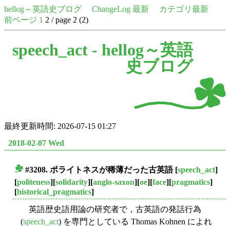
hellog～英語史ブログ
ChangeLog 最新
カテゴリ最新
前ページ
1
2 / page 2 (2)
speech_act -
hellog～英語
史ブログ
最終更新時間: 2026-07-15 01:27
2018-02-07 Wed
#3208. ポライトネスが稀薄だった古英語
[
speech_act
]
■
[
politeness
][
solidarity
][
anglo-saxon
][
oe
][
face
][
pragmatics
]
[
historical_pragmatics
]
英語歴史語用論の研究者で，古英語の発話行為
(
speech_act
) を専門としている Thomas Kohnen によれ