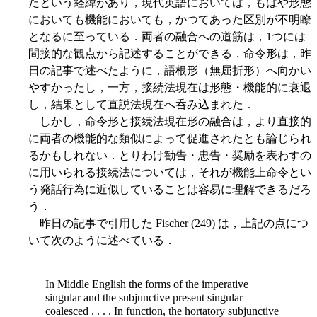
たという経緯があり，現代英語においては，もはや形態
においても機能においても，かつてあった区別が不明瞭
となるに至っている．両者の融合への道筋は，1つには
間接的な観点から記述することができる．命令形は，昨
日の記事で述べたように，語根形（無屈折形）へ向かい
やすかったし，一方，接続法現在は形態・機能的に衰退
し，結果として直説法現在へ呑み込まれた．
しかし，命令形と接続法現在形の融合は，より直接的
に両者の機能的な類似によって促進されたとも論じられ
るかもしれない．とりわけ勧告・忠告・奨励を表わすの
に用いられる接続法については，それが機能上命令とい
う発話行為に近似していることは容易に理解できるだろ
う．
昨日の記事で引用した Fischer (249) は，上記の点につ
いて次のように述べている．
In Middle English the forms of the imperative
singular and the subjunctive present singular
coalesced . . . . In function, the hortatory subjunctive