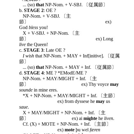
... (so)
that
NP-Nom. + V-SBJ. 〔従属節〕
b.
STAGE 2
: OE ?
NP-Nom. + V-SBJ. 〔主
節〕 ex)
God
bless
you!
X + V-SBJ. + NP-Nom. 〔主
節〕 ex) Long
live
the Queen!
c.
STAGE 3
: Late OE ?
I wish
that NP-Nom. + MAY + Inf[initive]. 〔従属
節〕
... (so)
that
NP-Nom. + MAY + Inf. 〔従属節〕
d.
STAGE 4
: ME ? *EModE/ME ?
NP-Nom. + MAY/MIGHT + Inf. 〔主
節〕 ex) Thy voyce
may
sounde
in mine eres.
*X + NP-Nom. + MAY/MIGHT + Inf. 〔主節〕
ex) from dyssese he
may
us
saue
.
X + MAY/MIGHT + NP-Nom. + Inf. 〔主
節〕 ex) ai
mighte
he
liven
.
Cf. (X) + MOTE + NP-Nom. + Inf. 〔主節〕
ex)
mote
þu wel
færen