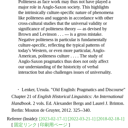
Politeness as face work may thus not have played a
major role in Anglo-Saxon society. This highlights
the intrinsically culture-specific nature of phenomena
like politeness and suggests in accordance with other
cross-cultural studies that the universal validity or
significance of politeness theory --- as devised by
Brown and Levinson . . . --- is a gross mistake.
Negative politeness in particular is fundamentally
culture-specific, reflecting the typical patterns of
today's Western, or even more particular, Anglo-
American, politeness culture . . . . The study of
Anglo-Saxon pragmatics thus does not only affect
our understanding of the historicity of verbal
interaction but also challenges issues of universality.
・ Lenker, Ursula. "Old English: Pragmatics and Discourse"
Chapter 21 of
English Historical Linguistics: An International
Handbook
. 2 vols. Ed. Alexander Bergs and Laurel J. Brinton.
Berlin: Mouton de Gruyter, 2012. 325--340.
Referrer (Inside):
[2023-02-17-1]
[2022-03-21-1]
[2018-02-18-1]
[
固定リンク
|
印刷用ページ
]