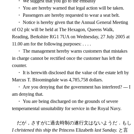
・ We suggest that you go to the embassy
・ You are hereby warned that legal action will be taken.
・ Passengers are hereby requested to wear a seat belt.
・ Notice is hereby given that the Annual General Meeting
of O2 plc will be held at The Hexagon, Queens Walk,
Reading, Berkshire RG1 7UA on Wednesday, 27 July 2005 at
11.00 am for the following purposes: . . . .
・ The management hereby warns customers that mistakes
in charge cannot be rectified once the customer has left the
counter.
・ It is herewith disclosed that the value of the estate left by
Marcus T. Bloomingdale was 4,785,758 dollars.
・ Are you denying that the government has interfered? --- I
am denying that.
・ You are being discharged on the grounds of severe
temperamental unsuitability for service in the Royal Navy.
だが，さすがに過去時制の遂行文はないようだ．もし
I christened this ship the
Princess Elizabeth
last Sunday.
と言