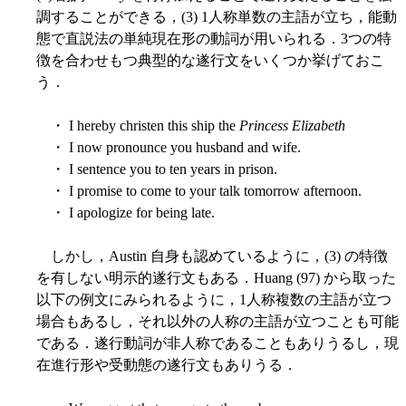
調することができる，(3) 1人称単数の主語が立ち，能動
態で直説法の単純現在形の動詞が用いられる．3つの特
徴を合わせもつ典型的な遂行文をいくつか挙げておこ
う．
・ I hereby christen this ship the
Princess Elizabeth
・ I now pronounce you husband and wife.
・ I sentence you to ten years in prison.
・ I promise to come to your talk tomorrow afternoon.
・ I apologize for being late.
しかし，Austin 自身も認めているように，(3) の特徴
を有しない明示的遂行文もある．Huang (97) から取った
以下の例文にみられるように，1人称複数の主語が立つ
場合もあるし，それ以外の人称の主語が立つことも可能
である．遂行動詞が非人称であることもありうるし，現
在進行形や受動態の遂行文もありうる．