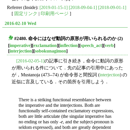
Referrer (Inside):
[2019-01-15-1]
[2018-09-04-1]
[2018-09-01-1]
[
固定リンク
|
印刷用ページ
]
2016-02-10 Wed
#2480. 命令にはなぜ動詞の原形が用いられるのか (2)
■
[
imperative
][
exclamation
][
inflection
][
speech_act
][
verb
]
[
interjection
][
sobokunagimon
]
[2016-02-05-1]
の記事に引き続き，命令に動詞の原形
が用いられる件について．先の記事の引用中にあった
が，Mustanoja (473--74) が命令形と間投詞 (
interjection
) の
近似に言及している．その箇所を引用しよう．
There is a striking functional resemblance between
the imperative and the interjections. Both are
functionally self-contained exclamatory expressions,
both are little articulate (the singular imperative has
no ending or has only -
e
, and the subject-pronoun is
seldom expressed), and both are greatly dependent