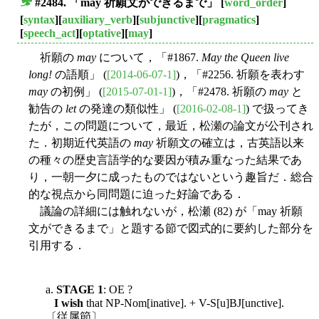
#2484. 「may 祈願文ができるまで」
[
word_order
]
■
[
syntax
][
auxiliary_verb
][
subjunctive
][
pragmatics
]
[
speech_act
][
optative
][
may
]
祈願の
may
について，「#1867.
May the Queen live
long!
の語順」 (
[2014-06-07-1]
)，「#2256. 祈願を表わす
may
の初例」 (
[2015-07-01-1]
)，「#2478. 祈願の
may
と
勧告の
let
の発達の類似性」 (
[2016-02-08-1]
) で扱ってき
たが，この問題について，最近，松瀬の論文が公刊され
た．初期近代英語の
may
祈願文の確立は，古英語以来
の種々の歴史言語学的な要因が積み重なった結果であ
り，一朝一夕に成ったものではないという趣旨だ．総合
的な視点から同問題に迫った好論である．
議論の詳細には触れないが，松瀬 (82) が「may 祈願
文ができるまで」と題する節で図式的に要約した部分を
引用する．
a.
STAGE 1
: OE ?
I wish
that NP-Nom[inative]. + V-S[u]BJ[unctive].
〔従属節〕