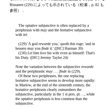
Rissanen (229) によっても示されている（松瀬，p. 82 も
参照）．
The optative subjunctive is often replaced by a
periphrasis with
may
and the hortative subjunctive
with
let
:
(229) 'A god
rewarde
you,' quoth this roge; 'and in
heauen
may
you
finde
it.' ([HC] Harman 39)
(230)
Let
him
love
his wife even as himself: That's
his Duty. ([HC] Jeremy Taylor 24)
Note the variation between the subjunctive
rewarde
and the periphrastic
may
. . .
finde
in (229).
Of these two periphrases, the one replacing
hortative subjunctive seems to develop more rapidly:
in Marlow, at the end of the sixteenth century, the
hortative periphrasis clearly outnumbers the
subjunctive, particularly in the 1 st pers. pl. . ., while
the optative periphrasis is less common than the
subjunctive.