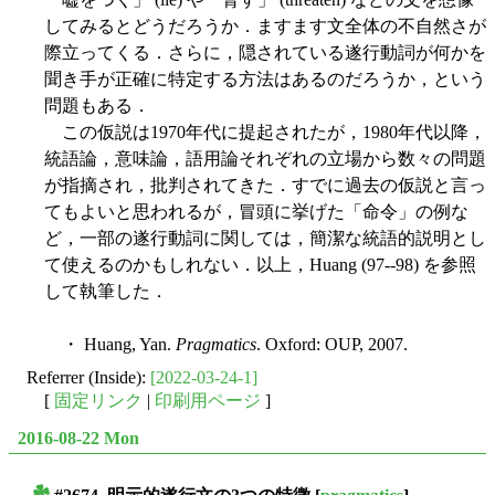
してみるとどうだろうか．ますます文全体の不自然さが
際立ってくる．さらに，隠されている遂行動詞が何かを
聞き手が正確に特定する方法はあるのだろうか，という
問題もある．
この仮説は1970年代に提起されたが，1980年代以降，
統語論，意味論，語用論それぞれの立場から数々の問題
が指摘され，批判されてきた．すでに過去の仮説と言っ
てもよいと思われるが，冒頭に挙げた「命令」の例な
ど，一部の遂行動詞に関しては，簡潔な統語的説明とし
て使えるのかもしれない．以上，Huang (97--98) を参照
して執筆した．
・ Huang, Yan.
Pragmatics
. Oxford: OUP, 2007.
Referrer (Inside):
[2022-03-24-1]
[
固定リンク
|
印刷用ページ
]
2016-08-22 Mon