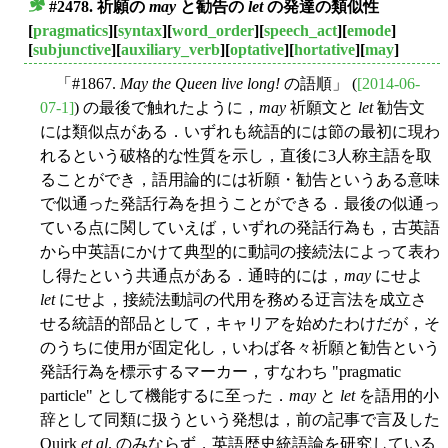
#2478. 祈願の
may
と勧告の
let
の発達の類似性
■
[
pragmatics
][
syntax
][
word_order
][
speech_act
][
emode
]
[
subjunctive
][
auxiliary_verb
][
optative
][
hortative
][
may
]
「#1867.
May the Queen live long!
の語順」 (
[2014-06-
07-1]
) の最後で触れたように，
may
祈願文と
let
勧告文
には類似点がある．いずれも統語的には節の最初に現わ
れるという破格的な性質を示し，直後に3人称主語を取
ることができ，語用論的には祈願・勧告というある意味
で似通った発話行為を担うことができる．最後の似通っ
ている点に関していえば，いずれの発話行為も，古英語
から中英語にかけて典型的に動詞の接続法によって表わ
し得たという共通点がある．通時的には，
may
にせよ
let
にせよ，接続法動詞の代用を務める迂言法を成立さ
せる統語的部品として，キャリアを始めたわけだが，そ
のうちに使用が固定化し，いわば各々祈願と勧告という
発話行為を標示するマーカー，すなわち "pragmatic
particle" として機能するに至った．
may
と
let
を語用的小
辞として同類に扱うという発想は，前の記事で言及した
Quirk
et al
. のみならず，英語歴史統語論を研究している