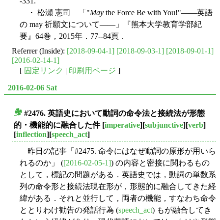
-331.
・ 松瀬 憲司 「"
May
the Force Be with You!"――英語
の may 祈願文について――」『熊本大学教育学部紀
要』64巻，2015年．77--84頁．
Referrer (Inside):
[2018-09-04-1]
[2018-09-03-1]
[2018-09-01-1]
[2016-02-14-1]
[
固定リンク
|
印刷用ページ
]
2016-02-06 Sat
#2476. 英語史において動詞の命令法と接続法が形態
■
的・機能的に融合した件
[
imperative
][
subjunctive
][
verb
]
[
inflection
][
speech_act
]
昨日の記事「#2475. 命令にはなぜ動詞の原形が用いら
れるのか」 (
[2016-02-05-1]
) の内容と密接に関わるもの
として，標記の問題がある．英語史では，動詞の単数系
列の命令形と接続法現在形が，形態的に融合してきた経
緯がある．それと並行して，両者の機能，すなわち命令
ととりわけ勧告の発話行為 (
speech_act
) もが融合してき