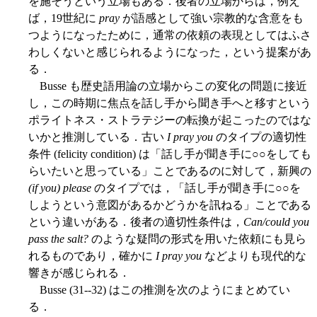
を施そうという立場もある．後者の立場からは，例え
ば，19世紀に
pray
が語感として強い宗教的な含意をも
つようになったために，通常の依頼の表現としてはふさ
わしくないと感じられるようになった，という提案があ
る．
Busse も歴史語用論の立場からこの変化の問題に接近
し，この時期に焦点を話し手から聞き手へと移すという
ポライトネス・ストラテジーの転換が起こったのではな
いかと推測している．古い
I pray you
のタイプの適切性
条件 (felicity condition) は「話し手が聞き手に○○をしても
らいたいと思っている」ことであるのに対して，新興の
(if you) please
のタイプでは，「話し手が聞き手に○○を
しようという意図があるかどうかを訊ねる」ことである
という違いがある．後者の適切性条件は，
Can/could you
pass the salt?
のような疑問の形式を用いた依頼にも見ら
れるものであり，確かに
I pray you
などよりも現代的な
響きが感じられる．
Busse (31--32) はこの推測を次のようにまとめてい
る．