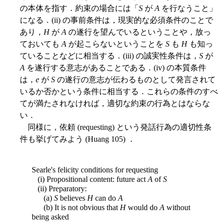
の本体を指す．約束の場合には「
S
が
A
を行なうこと」
になる．(ii) の事前条件は，現実的な必須条件のことで
あり，
H
が
A
の遂行を望んでいるということや，放っ
ておいても
A
が起こらないということを
S
も
H
も知っ
ていることなどに相当する．(iii) の誠実性条件は，
S
が
A
を遂行する意志があることである．(iv) の本質条件
は，
e
が
S
の遂行の意志が伝わるものとして発言されて
いるか否かという条件に相当する．これらの条件のすべ
てが満たされなければ，適切な約束の行為とはならな
い．
同様に，依頼 (requesting) という発話行為の適切性条
件も挙げてみよう (Huang 105) ．
Searle's felicity conditions for requesting
(i) Propositional content: future act
A
of
S
(ii) Preparatory:
(a)
S
believes
H
can do
A
(b) It is not obvious that
H
would do
A
without
being asked