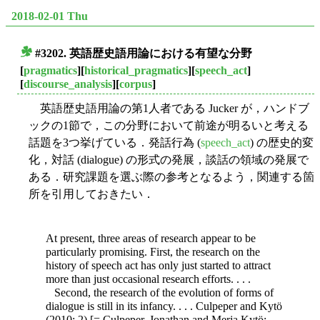
2018-02-01 Thu
#3202. 英語歴史語用論における有望な分野
■
[
pragmatics
][
historical_pragmatics
][
speech_act
]
[
discourse_analysis
][
corpus
]
英語歴史語用論の第1人者である Jucker が，ハンドブ
ックの1節で，この分野において前途が明るいと考える
話題を3つ挙げている．発話行為 (
speech_act
) の歴史的変
化，対話 (dialogue) の形式の発展，談話の領域の発展で
ある．研究課題を選ぶ際の参考となるよう，関連する箇
所を引用しておきたい．
At present, three areas of research appear to be
particularly promising. First, the research on the
history of speech act has only just started to attract
more than just occasional research efforts. . . .
Second, the research of the evolution of forms of
dialogue is still in its infancy. . . . Culpeper and Kytö
(2010: 2) [= Culpeper, Jonathan and Merja Kytö:.