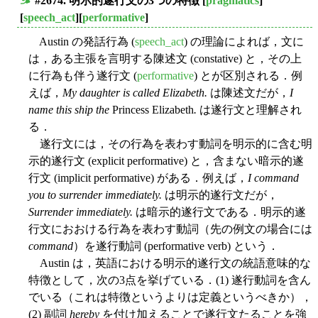
#2674. 明示的遂行文の3つの特徴
[
pragmatics
]
■
[
speech_act
][
performative
]
Austin の発話行為 (
speech_act
) の理論によれば，文に
は，ある主張を言明する陳述文 (constative) と，その上
に行為も伴う遂行文 (
performative
) とが区別される．例
えば，
My daughter is called Elizabeth.
は陳述文だが，
I
name this ship the
Princess Elizabeth
.
は遂行文と理解され
る．
遂行文には，その行為を表わす動詞を明示的に含む明
示的遂行文 (explicit performative) と，含まない暗示的遂
行文 (implicit performative) がある．例えば，
I command
you to surrender immediately.
は明示的遂行文だが，
Surrender immediately.
は暗示的遂行文である．明示的遂
行文におおける行為を表わす動詞（先の例文の場合には
command
）を遂行動詞 (performative verb) という．
Austin は，英語における明示的遂行文の統語意味的な
特徴として，次の3点を挙げている．(1) 遂行動詞を含ん
でいる（これは特徴というよりは定義というべきか），
(2) 副詞
hereby
を付け加えることで遂行文たることを強