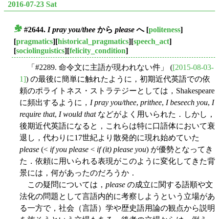
2016-07-23 Sat
#2644.
I pray you/thee
から
please
へ
[
politeness
]
■
[
pragmatics
][
historical_pragmatics
][
speech_act
]
[
sociolinguistics
][
felicity_condition
]
「#2289. 命令文に主語が現われない件」 (
[2015-08-03-
1]
) の最後に簡単に触れたように，初期近代英語での依
頼のポライトネス・ストラテジーとしては，Shakespeare
に頻出するように，
I pray you/thee
,
prithee
,
I beseech you
,
I
require that
,
I would that
などがよく用いられた．しかし，
後期近代英語になると，これらは特に口語体において衰
退し，代わりに17世紀より散発的に現れ始めていた
please
(<
if you please
<
if (it) please you
) が優勢となってき
た．依頼に用いられる表現がこのように変化してきた背
景には，何があったのだろうか．
この疑問については，
please
の成立に関する語順や文
法化の問題として言語内的に考察しようという立場があ
る一方で，社会（言語）学や歴史語用論の観点から説明