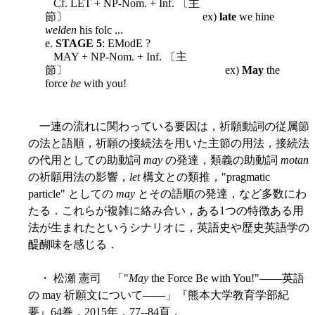
Cf. LET + NP-Nom. + Inf. 〔主
節〕 ex)
late
we hine
welden
his folc ...
e.
STAGE 5
: EModE ?
MAY + NP-Nom. + Inf. 〔主
節〕 ex)
May
the
force
be
with you!
一連の流れに関わっている要因は，祈願動詞の従属節
の法と語順，祈願の接続法を用いた主節の用法，接続法
の代用としての助動詞
may
の発達，類義の助動詞
motan
の祈願用法の影響，
let
構文との類推，"pragmatic
particle" としての
may
とその語順の発達，など多数にわ
たる．これらが複雑に絡み合い，ある1つの特徴ある用
法が生まれたというシナリオに，英語史や歴史英語学の
醍醐味を感じる．
・ 松瀬 憲司 「"
May
the Force Be with You!"――英語
の may 祈願文について――」『熊本大学教育学部紀
要』64巻，2015年．77--84頁．