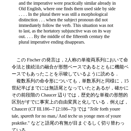
and the imperative were practically similar already in
Old English, where one finds them used side by side
. . . . In the plural there was still a morphological
distinction . . . when the subject pronoun did not
immediately follow the verb. This situation was not
to last, as the hortatory subjunctive was on its way
out. . . . By the middle of the fifteenth century the
plural imperative ending disappears.
この Fischer の発言は，2人称の単複両系列において命
令法と接続法の融合が形態ベースであるとともに機能ベ
ースでもあったことを示唆しているように読める．
複数系列の命令形についても，単数系列と同様に，15
世紀半ばまでには無語尾となっていたとあるが，確かに
その前段階の Chaucer 辺りでは，歴史的な単複の形態的
区別がすでに事実上の自由変異と化している．例えば，
Chaucer (
CT
III.186--7 [2:186--7]) では "
Telle
forth youre
tale,
spareth
for no man,/ And
teche
us yonge men of youre
praktike." などと語尾の有無が目まぐるしく切り替わっ
ている．