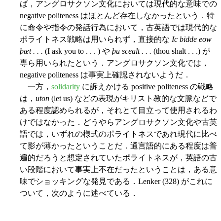
ば，アングロサクソン文化においては現代的な意味での
negative politeness はほとんど存在しなかったという．特
に命令や指令の発話行為において，古英語では現代的な
ポライトネス戦略は用いられず，直接的な
Ic bidde eow
þæt . . .
(I ask you to . . . ) や
þu scealt . . .
(thou shalt . . .) が
専ら用いられたという．アングロサクソン文化では，
negative politeness は事実上確認されないようだ．
一方，
solidarity
に訴えかける positive politeness の戦略
は，
uton
(let us) などの表現がキリスト教的な文脈などで
ある程度認められるが，それとて目立って使用されるわ
けではなかった．どうやらアングロサクソン文化や古英
語では，いずれの様式のポライトネスであれ現代に比べ
て影が薄かったということだ．通言語的にある程度は普
遍的だろうと想定されていたポライトネスが，英語の古
い段階において事実上不在だったということは，ある意
味でショッキングな発見である．Lenker (328) がこれに
ついて，次のように述べている．