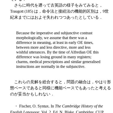
さらに時代を遡って古英語の様子をみてみると，
Traugott (185) は，命令法と接続法の機能的区別は，9世
紀末までにはおよそ失われつつあったとしている．
Because the imperative and subjunctive contrast
morphologically, we assume that there was a
difference in meaning, at least in early OE times,
between more and less directive, more and less
wishful utterances. By the time of Alfredian OE this
difference was losing ground in many registers;
charms, medical prescriptions and similar generalised
instructions are normally in the subjunctive.
これらの見解を総合すると，問題の融合は，やはり形
態ベースであると同様に機能ベースでもあったと考える
のが妥当かもしれない．
・ Fischer, O. Syntax. In
The Cambridge History of the
English Language
. Vol. 2. Ed. N. Blake. Cambridge, CUP,