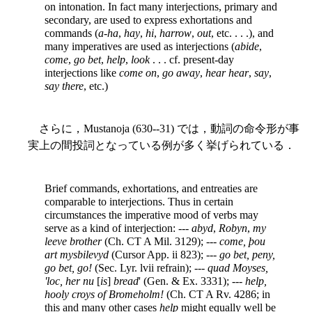
on intonation. In fact many interjections, primary and
secondary, are used to express exhortations and
commands (
a-ha
,
hay
,
hi
,
harrow
,
out
, etc. . . .), and
many imperatives are used as interjections (
abide
,
come
,
go bet
,
help
,
look
. . . cf. present-day
interjections like
come on
,
go away
,
hear hear
,
say
,
say there
, etc.)
さらに，Mustanoja (630--31) では，動詞の命令形が事
実上の間投詞となっている例が多く挙げられている．
Brief commands, exhortations, and entreaties are
comparable to interjections. Thus in certain
circumstances the imperative mood of verbs may
serve as a kind of interjection: ---
abyd
,
Robyn
,
my
leeve brother
(Ch. CT A Mil. 3129); ---
come, þou
art mysbilevyd
(Cursor App. ii 823); ---
go bet, peny,
go bet, go!
(Sec. Lyr. lvii refrain); ---
quad Moyses,
'loc, her nu
[
is
]
bread
' (Gen. & Ex. 3331); ---
help,
hooly croys of Bromeholm!
(Ch. CT A Rv. 4286; in
this and many other cases
help
might equally well be