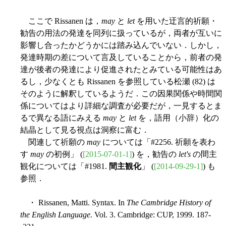
ここで Rissanen は，
may
と
let
を用いた迂言的祈願・
勧告の用法の発達を同列に扱っているが，両者が互いに
影響し合ったかどうかには踏み込んでいない．しかし，
発達時期の差について言及していることから，前者の発
達が後者の発達により促進されたとみている可能性はあ
るし，少なくとも Rissanen を参照している松瀬 (82) は
そのように解釈しているようだ．この因果関係や時間関
係についてはより詳細な調査が必要だが，一見するとま
るで異なる語にみえる
may
と
let
を，語用（小辞）化の
結晶として見る視点は洞察に富む．
関連して祈願の
may
については「#2256. 祈願を表わ
す
may
の初例」 (
[2015-07-01-1]
) を，勧告の
let's
の間主
観化については「#1981.
間主観化
」 (
[2014-09-29-1]
) も
参照．
・ Rissanen, Matti. Syntax. In
The Cambridge History of
the English Language
. Vol. 3. Cambridge: CUP, 1999. 187-