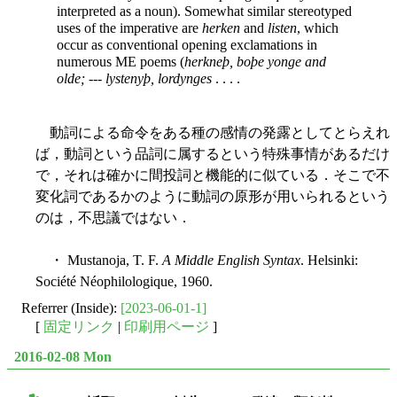
interpreted as a noun). Somewhat similar stereotyped
uses
of the imperative are
herken
and
listen
, which
occur as conventional opening exclamations in
numerous ME poems (
herkneþ, boþe yonge and
olde;
---
lystenyþ, lordynges
. . . .
動詞による命令をある種の感情の発露としてとらえれ
ば，動詞という品詞に属するという特殊事情があるだけ
で，それは確かに間投詞と機能的に似ている．そこで不
変化詞であるかのように動詞の原形が用いられるという
のは，不思議ではない．
・ Mustanoja, T. F.
A Middle English Syntax
. Helsinki:
Société Néophilologique, 1960.
Referrer (Inside):
[2023-06-01-1]
[
固定リンク
|
印刷用ページ
]
2016-02-08 Mon