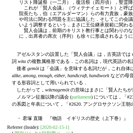
リスト降誕祭（一二月），復活祭（四月頃），聖霊降
これが「賢人会議」（ウィテナイェモート）と呼ば
院長たち，伯（エアルダーマン）らの有力貴族，豪族
や司法に関わる問題を主に協議した．そしてこの会議
いよう調整するという，まさに王位継承規範に関わる
賢人会議は，前期のキリスト教行事とは関わりのな
に，出席者の席次（序列）も徐々に形成されるように
アゼルスタンの設置した「賢人会議」は，古英語では
詞
wita
の複数属格形である．この名詞は，現代英語の名
後者
gemōt
は「会議」を意味する名詞だが，これ自体
a
like
, a
mong
, e
nough
, ei
ther
,
hand
i
craft
,
hand
i
work
などの母
する形容詞として用いられている．
したがって，
witenagemōt
の意味はまさに「賢人たちが集合
ノルマン征服以降の議会 (
parliament
) については，「#2
の系図と年表について，「#2620. アングロサクソン王朝の
・ 君塚 直隆 『物語 イギリスの歴史（上下巻）』 中
Referrer (Inside):
[2020-02-15-1]