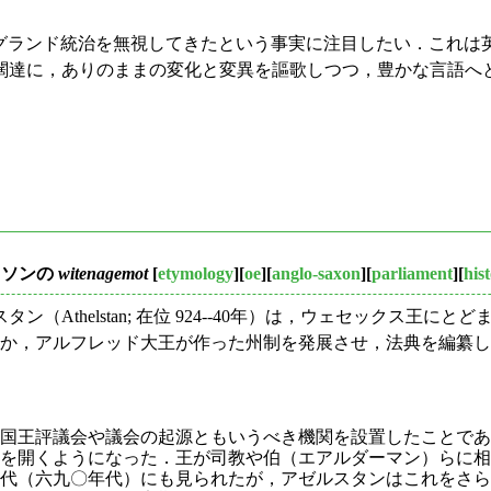
にイングランド統治を無視してきたという事実に注目したい．こ
闊達に，ありのままの変化と変異を謳歌しつつ，豊かな言語へ
クソンの
witenagemot
[
etymology
][
oe
][
anglo-saxon
][
parliament
][
his
Athelstan; 在位 924--40年）は，ウェセックス王
たほか，アルフレッド大王が作った州制を発展させ，法典を編纂
国王評議会や議会の起源ともいうべき機関を設置したことであ
を開くようになった．王が司教や伯（エアルダーマン）らに相
代（六九〇年代）にも見られたが，アゼルスタンはこれをさら