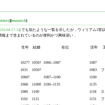
istory
][
monarch
]
016-04-17-1]
) でも似たような一覧を示したが，ウィリアム1
婿）の情報まで含まれているのが便利かつ興味深い．
生年
結婚
在位
没年
1027?
1050?
1066--1087
1087
1031
1050?
1083
フ
1060?
1087--1100
1100
1068
11000
1100--1135
1135
1080
1100
1118
ス
1102
1121
1151
フ