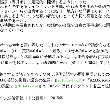
臨祭（五
月頃）に定期的に開催するようになった．
れるものである．イングランド各地から代表者を集めた会議で
（セイン）らが出席するようになり，地方的な問題よりも，イ
に集まるようになった有力者たちにとって大切な役割となった
事柄であった．
い時期にも召集されたが，復活祭の会議では春の軍事遠征に関
なっていった．
witenagemōt
と言い表した．これは
witena
+
gemōt
の2語からな
詞
wit
（cf. 古英語動詞
witan
「知る」）や形容詞
wise
と語源的
は接頭辞
ge
- と名詞
mōt
に分解される．
ge
- は集合を表わす接
音に痕跡を残す．
mōt
は，語源的に
meet
（会う）と関係してお
する会議」である．なお，現代英語での歴史用語としての発音は /ˈw
334. 英語の復権と議会の発展」 (
[2015-09-17-1]
) と「#2335.
parl
系図」 (
[2016-06-29-1]
) と「#2547. 歴代イングランド君主と
央公論新社〈中公新書〉，2015年．