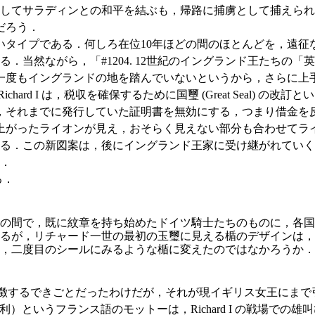
戦してサラディンとの和平を結ぶも，帰路に捕虜として捕えら
だろう．
タイプである．何しろ在位10年ほどの間のほとんどを，遠征
当然ながら，「#1204. 12世紀のイングランド王たちの「英
一度もイングランドの地を踏んでいないというから，さらに上
rd I は，税収を確保するために国璽 (Great Seal) 
，それまでに発行していた証明書を無効にする，つまり借金を
上がったライオンが見え，おそらく見えない部分も合わせてラ
る．この新図案は，後にイングランド王家に受け継がれていく紋
）．
る．
の間で，既に紋章を持ち始めたドイツ騎士たちのものに，各国
るが，リチャード一世の最初の玉璽に見える楯のデザインは，
，二度目のシールにみるような楯に変えたのではなかろうか．
愚行を象徴するできごとだったわけだが，それが現イギリス女王に
）というフランス語のモットーは，Richard I の戦場での雄叫