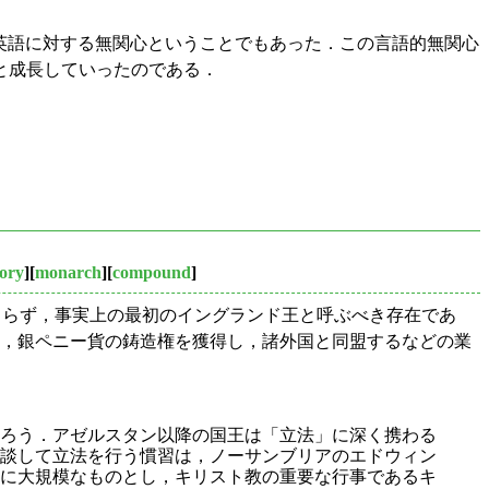
れは英語に対する無関心ということでもあった．この言語的無関心
と成長していったのである．
tory
][
monarch
][
compound
]
にとどまらず，事実上の最初のイングランド王と呼ぶべき存在であ
し，銀ペニー貨の鋳造権を獲得し，諸外国と同盟するなどの業
ろう．アゼルスタン以降の国王は「立法」に深く携わる
談して立法を行う慣習は，ノーサンブリアのエドウィン
に大規模なものとし，キリスト教の重要な行事であるキ