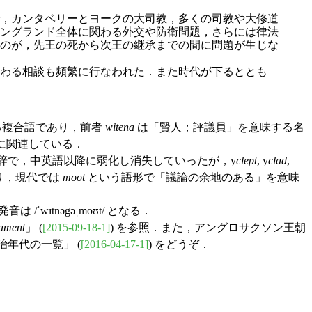
，カンタベリーとヨークの大司教，多くの司教や大修道
ングランド全体に関わる外交や防衛問題，さらには律法
のが，先王の死から次王の継承までの間に問題が生じな
わる相談も頻繁に行なわれた．また時代が下るととも
る複合語であり，前者
witena
は「賢人；評議員」を意味する名
に関連している．
頭辞で，中英語以降に弱化し消失していったが，y
clept
, y
clad
,
り，現代では
moot
という語形で「議論の余地のある」を意味
ɪtnəgəˌmoʊt/ となる．
iament
」 (
[2015-09-18-1]
) を参照．また，アングロサクソン王朝
統治年代の一覧」 (
[2016-04-17-1]
) をどうぞ．