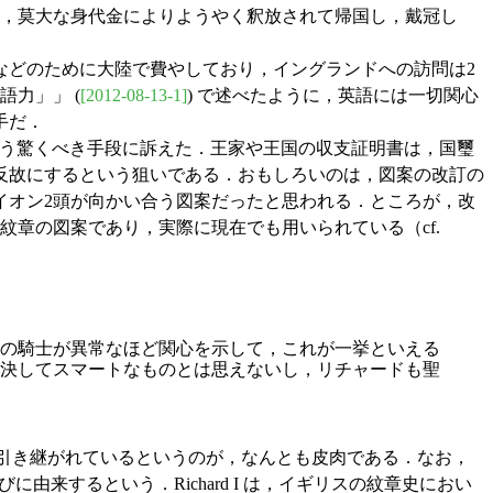
れ，莫大な身代金によりようやく釈放されて帰国し，戴冠し
などのために大陸で費やしており，イングランドへの訪問は2
語力」」 (
[2012-08-13-1]
) で述べたように，英語には一切関心
手だ．
の改訂という驚くべき手段に訴えた．王家や王国の収支証明書は，国璽
反故にするという狙いである．おもしろいのは，図案の改訂の
イオン2頭が向かい合う図案だったと思われる．ところが，改
章の図案であり，実際に現在でも用いられている（cf.
の騎士が異常なほど関心を示して，これが一挙といえる
決してスマートなものとは思えないし，リチャードも聖
まで引き継がれているというのが，なんとも皮肉である．なお，
びに由来するという．Richard I は，イギリスの紋章史におい