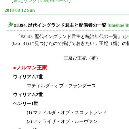
[
固定リンク
|
印刷用ページ
]
2018-08-12 Sun
#3394. 歴代イングランド君主と配偶者の一覧
[
timeline
][
h
■
「#2547. 歴代イングランド君主と統治年代の一覧」 (
[2
(626--31) に見つけたので掲げておきたい．王妃（
王及び王妃（婿）
●ノルマン王家
ウィリアム1世
マティルダ・オブ・フランダース
ウィリアム2世
ヘンリー1世
(1) マティルダ・オブ・スコットランド
(2) アデライザ・オブ・ルーヴァン