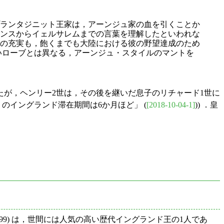
ランタジニット王家は，アーンジュ家の血を引くことか
ンスからイェルサレムまでの言葉を理解したといわれな
の充実も，飽くまでも大陸における彼の野望達成のため
の長いローブとは異なる，アーンジュ・スタイルのマントを
が，ヘンリー2世は，その後を継いだ息子のリチャード1世に
 I のイングランド滞在期間は6か月ほど」 (
[2018-10-04-1]
)) ．皇
9，在位 1189--99) は，世間には人気の高い歴代イングランド王の1人であ