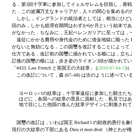
る．第3回十字軍に参加してイェルサレムを目指し，善
た．この波瀾万丈なキャリアが，人々の関心を集めるの
しかし，イングランドの統治者としては，相当にひどい
回のみ，しかも総滞在期間はわずか6か月という始末である．
がなかった．ちなみに，王妃ベレンガリアに至っては，
遠征にかかる費用や身代金のために借金地獄に陥った Richa
がないと無効になる．この国璽を改訂することによって
仕方である．改訂前の国璽に描かれている楯には，立ち
訂後の国璽の楯には，歩き姿のライオン3頭が描かれてい
「#433. Law French と英国王の大紋章」 (
[2010-07-04-1]
)
この改訂について，森 (67--68) は次のように述べてい
ヨーロッパの紋章は，十字軍遠征に参加した騎士たち
ほどに，各国への紋章の普及に貢
献した．私見ではあ
地で目にした他国の進んだ紋章デザインに刺激されて
国璽の改訂は，いわば国王 Richard I の財政的
現行の大紋章の下部にある
Dieu et mon droit
（神とわが権利