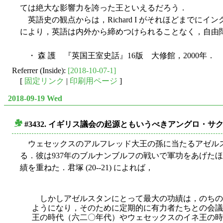
ては絶大な影響力を誇った王といえるだろう．
英語史の観点からは，Richard I がそれほどまで
により，英語は内外から締めつけられることなく，自由
・ 森 護 『英国王室史話』16版 大修館，2000年．
Referrer (Inside):
[2018-10-07-1]
[
固定リンク
|
印刷用ページ
]
2018-09-19 Wed
#3432. イギリス議会の起源ともいうべきアングロ・サ
■
ウェセックスのアルフレッド大王の孫に当たるアゼルスタン（
る．彼は937年のブルナンブルフの戦いで軍功をあげ
績を重ねた．君塚 (20--21) によれば，
しかしアゼルスタンにとって最大の功績は，のちの
ようになり，そのために定期的に有力者たちとの会議
王の時代（六二〇年代）やウェセックスのイネ王の時