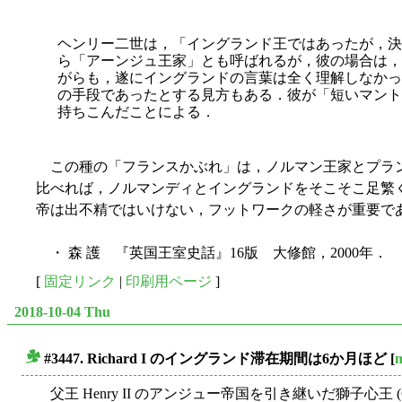
ヘンリー二世は，「イングランド王ではあったが，決
ら「アーンジュ王家」とも呼ばれるが，彼の場合は，
がらも，遂にイングランドの言葉は全く理解しなかっ
の手段であったとする見方もある．彼が「短いマント (
持ちこんだことによる．
この種の「フランスかぶれ」は，ノルマン王家とプラン
比べれば，ノルマンディとイングランドをそこそこ足繁く往復してい
帝は出不精ではいけない，フットワークの軽さが重要で
・ 森 護 『英国王室史話』16版 大修館，2000年．
[
固定リンク
|
印刷用ページ
]
2018-10-04 Thu
#3447. Richard I のイングランド滞在期間は6か月ほど
[
■
父王 Henry II のアンジュー帝国を引き継いだ獅子心王 (Coeur d