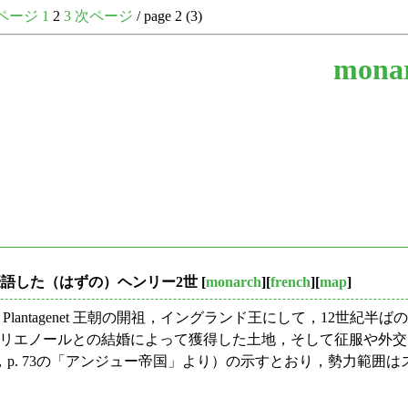
ページ
1
2
3
次ページ
/ page 2 (3)
mona
と豪語した（はずの）ヘンリー2世
[
monarch
][
french
][
map
]
89年) は，Plantagenet 王朝の開祖，イングランド王にして，12世
加え，アリエノールとの結婚によって獲得した土地，そして征服や
p. 73の「アンジュー帝国」より）の示すとおり，勢力範囲