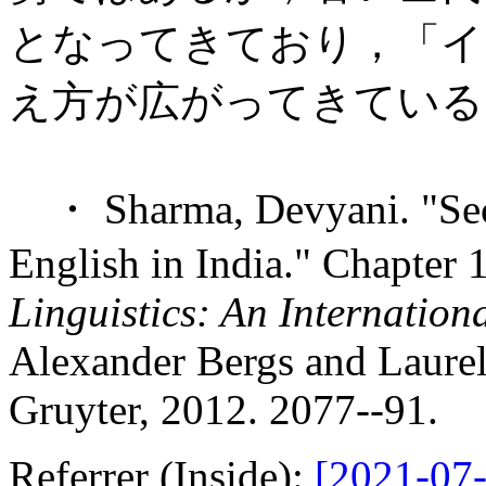
となってきており，「イ
え方が広がってきている
・ Sharma, Devyani. "Seco
English in India." Chapter 
Linguistics: An Internatio
Alexander Bergs and Laurel
Gruyter, 2012. 2077--91.
Referrer (Inside):
[2021-07-