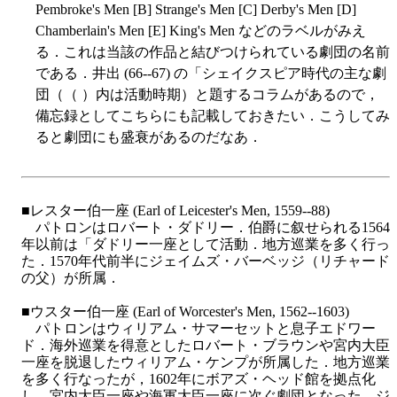
Pembroke's Men [B] Strange's Men [C] Derby's Men [D]
Chamberlain's Men [E] King's Men などのラベルがみえ
る．これは当該の作品と結びつけられている劇団の名前
である．井出 (66--67) の「シェイクスピア時代の主な劇
団（（ ）内は活動時期）と題するコラムがあるので，
備忘録としてこちらにも記載しておきたい．こうしてみ
ると劇団にも盛衰があるのだなあ．
■レスター伯一座 (Earl of Leicester's Men, 1559--88)
パトロンはロバート・ダドリー．伯爵に叙せられる1564
年以前は「ダドリー一座として活動．地方巡業を多く行っ
た．1570年代前半にジェイムズ・バーベッジ（リチャード
の父）が所属．
■ウスター伯一座 (Earl of Worcester's Men, 1562--1603)
パトロンはウィリアム・サマーセットと息子エドワー
ド．海外巡業を得意としたロバート・ブラウンや宮内大臣
一座を脱退したウィリアム・ケンプが所属した．地方巡業
を多く行なったが，1602年にボアズ・ヘッド館を拠点化
し，宮内大臣一座や海軍大臣一座に次ぐ劇団となった．ジ