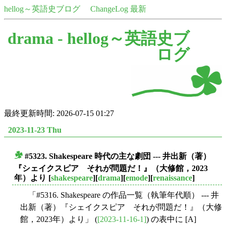
hellog～英語史ブログ
ChangeLog 最新
drama -
hellog～英語史ブ
ログ
最終更新時間: 2026-07-15 01:27
2023-11-23 Thu
#5323. Shakespeare 時代の主な劇団 --- 井出新（著）
■
『シェイクスピア それが問題だ！』（大修館，2023
年）より
[
shakespeare
][
drama
][
emode
][
renaissance
]
「#5316. Shakespeare の作品一覧（執筆年代順） --- 井
出新（著）『シェイクスピア それが問題だ！』（大修
館，2023年）より」 (
[2023-11-16-1]
) の表中に [A]