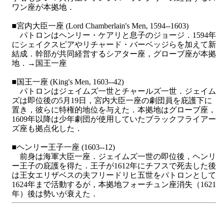
ワン座が本拠地．
■宮内大臣一座 (Lord Chamberlain's Men, 1594--1603)
パトロンはヘンリー・ケアリと息子のジョージ．1594年
にシェイクスピアやリチャード・バーベッジらを加えて新
結成．幹部が共同経営するシアター座，グローブ座が本拠
地．→国王一座
■国王一座 (King's Men, 1603--42)
パトロンはジェイムズ一世とチャールズ一世．ジェイム
ズは即位後の5月19日，宮内大臣一座の劇団員を庇護下に
置き，彼らに特権的地位を与えた．本拠地はグローブ座，
1609年以降は少年劇団が使用していたブラックフライアー
ズ座も拠点化した．
■ヘンリー王子一座 (1603--12)
前身は海軍大臣一座．ジェイムズ一世の即位後，ヘンリ
ー王子の庇護を得た．王子が1612年にチフスで死去した後
は王女エリザベスの夫フリードリヒ五世をパトロンとして
1624年まで活動するが，本拠地フォーチュン座消失（1621
年）後は勢いが衰えた．