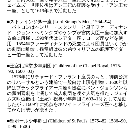
ェイムズ一世即位後はアン王妃の庇護を受け，「アン王女
一座」として1619年まで活動した．
■ストレインジ卿一座 (Lord Strange's Men, 1564--94)
パトロンはヘンリー・スタンリーと息子ファーディナン
ド．ジョン・ヘミングズやケンプが宮内大臣一座に加入す
る前に所属．1590年代はシアター座，ローズ座などを使
用．1594年ファーディナンドの死去により団員はいくつか
の劇団に離散，残留組は彼の弟ウィリアムの庇護下でダー
ビー伯一座として活動した．
■王室礼拝堂少年劇団 (Children of the Chapel Royal, 1575-
-90, 1600--03)
1576年にリチャード・ファラント座長のもと，御前公演
のリハーサルという建前で一般向け上演を開始．1600年以
降はブラックフライアーズ座を拠点にベン・ジョンソンら
の諷刺喜劇を上演して成人劇団を凌ぐ人気を得た．ジェイ
ムズ即位後は（王妃）祝典少年劇団 (1603--13) として活動
したが，1609年に拠点をホワイトフライアーズ座へと移し
てからは勢いが衰えた．
■聖ポール少年劇団 (Children of St Paul's, 1575--82, 1586--90,
1599--1606)