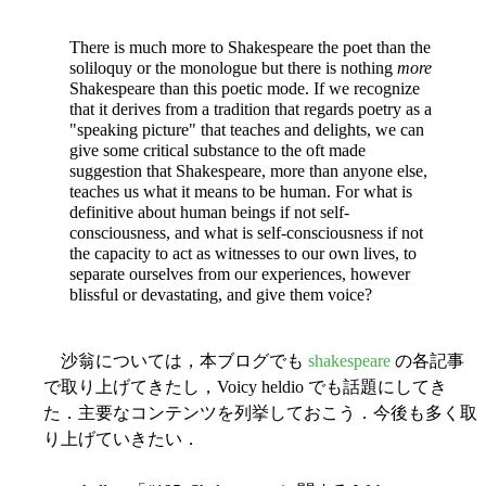
There is much more to Shakespeare the poet than the
soliloquy or the monologue but there is nothing
more
Shakespeare than this poetic mode. If we recognize
that it derives from a tradition that regards poetry as a
"speaking picture" that teaches and delights, we can
give some critical substance to the oft made
suggestion that Shakespeare, more than anyone else,
teaches us what it means to be human. For what is
definitive about human beings if not self-
consciousness, and what is self-consciousness if not
the capacity to act as witnesses to our own lives, to
separate ourselves from our experiences, however
blissful or devastating, and give them voice?
沙翁については，本ブログでも
shakespeare
の各記事
で取り上げてきたし，Voicy heldio でも話題にしてき
た．主要なコンテンツを列挙しておこう．今後も多く取
り上げていきたい．