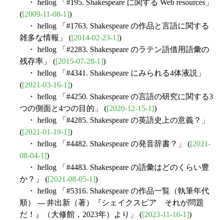
・ hellog 「#195. Shakespeare に関する Web resources」
(
[2009-11-08-1]
)
・ hellog 「#1763. Shakespeare の作品と言語に関する
雑多な情報」 (
[2014-02-23-1]
)
・ hellog 「#2283. Shakespeare のラテン語借用語彙の
残存率」 (
[2015-07-28-1]
)
・ hellog 「#4341. Shakespeare にみられる4体液説」
(
[2021-03-16-1]
)
・ hellog 「#4250. Shakespeare の言語の研究に関する3
つの側面と4つの目的」 (
[2020-12-15-1]
)
・ hellog 「#4285. Shakespeare の英語史上の意義？」
(
[2021-01-19-1]
)
・ hellog 「#4482. Shakespeare の発音辞書？」 (
[2021-
08-04-1]
)
・ hellog 「#4483. Shakespeare の語彙はどのくらい豊
か？」 (
[2021-08-05-1]
)
・ hellog 「#5316. Shakespeare の作品一覧（執筆年代
順） --- 井出新（著）『シェイクスピア それが問題
だ！』（大修館，2023年）より」 (
[2023-11-16-1]
)