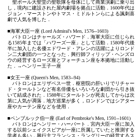
聖ポール大聖堂の聖歌隊を母体にして商業演劇に乗り出
し，境内に建設された屋内劇場を拠点に活動．1600年代は
ジョン・マーストンやトマス・ミドルトンらによる諷刺喜
劇で人気を博した．
■海軍大臣一座 (Lord Admiral's Men, 1576--1603)
パトロンはチャールズ・ハワード．海軍大臣に任じられ
る1585年までは「ハワーズ一座」として活動．1580年代後
半に加入した名優エドワード・アレンの活躍によりロンド
ン二大劇団の一つとなった．興行師フィリップ・ヘンズロ
ウの経営するローズ座とフォーチュン座を本拠地に活動し
た．→ヘンリー王子一座
■女王一座 (Queen's Men, 1583--94)
パトロンはエリザベス一世．枢密院の肝いりでリチャー
ド・タールトンなど有名俳優をいろいろな劇団から引き抜
いて結成された．1588年にタールトンが死去してからは次
第に人気が凋落．地方巡業が多く，ロンドンではシアター
座やカーテン座などを使用．
■ペンブルック伯一座 (Earl of Pembroke's Men, 1591--1601)
パトロンはヘンリー・ハーバート．宮内大臣一座に加入
する以前シェイクスピアが一座に所属していたと推測する
学者も多い．興行主フランシス・ラングリーの経営するス