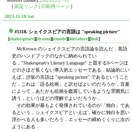
Referrer (Inside):
[2023-12-27-1]
[
固定リンク
|
印刷用ページ
]
2023-11-18 Sat
#5318. シェイクスピアの言語は "speaking picture"
■
[
shakespeare
][
drama
][
emode
][
literature
][
link
]
McKeown のシェイクスピアの言語論を読んだ．英語
史のハンドブックのなかに納められてい
る，"Shakespeare's Literary Language" と題する9ページほ
どのさほど長くない導入的エッセーである．結論的にい
えば，沙翁の言語は "speaking picture" であるということ
だ．これは「語る絵画」と訳せばよいのだろうか．言葉
によって，あたかも絵画を鑑賞しているような雰囲気に
誘う，というほどの理解でよいだろうか．
その効果が最もよく発揮されているのが「独白」であ
るという．シェイクスピアといえば，確かに独白を思い
浮かべる人も多いだろう．エッセーの締めくくりに次の
ようにある．