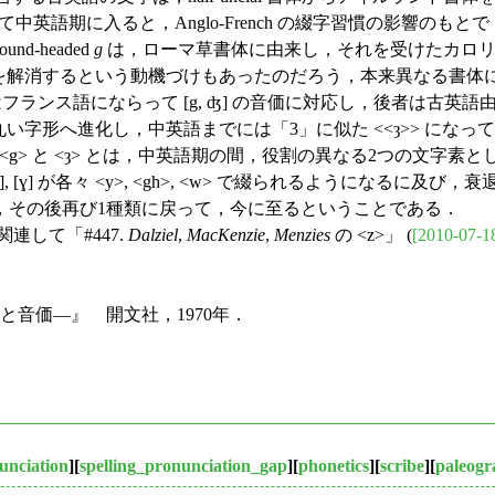
を経て中英語期に入ると，Anglo-French の綴字習慣の影響のも
-headed
g
は，ローマ草書体に由来し，それを受けたカロリ
消するという動機づけもあったのだろう，本来異なる書体に属する新
フランス語にならって [g, ʤ] の音価に対応し，後者は古英語由来
れも頭が丸い字形へ進化し，中英語までには「3」に似た <<ȝ>>
g> と <ȝ> とは，中英語期の間，役割の異なる2つの文字素
], [ɣ] が各々 <y>, <gh>, <w> で綴られるようになる
，その後再び1種類に戻って，今に至るということである．
関連して「#447.
Dalziel
,
MacKenzie
,
Menzies
の <z>」 (
[2010-07-1
音価―』 開文社，1970年．
unciation
][
spelling_pronunciation_gap
][
phonetics
][
scribe
][
paleog