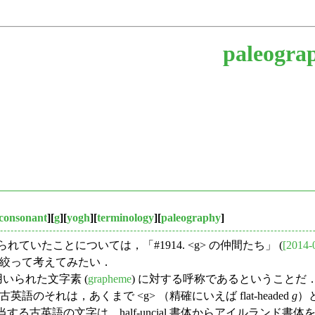
paleogra
consonant
][
g
][
yogh
][
terminology
][
paleography
]
が用いられていたことについては，「#1914. <g> の仲間たち」 (
[2014-
絞って考えてみたい．
いられた文字素 (
grapheme
) に対する呼称であるということ
のそれは，あくまで <g> （精確にいえば flat-headed
g
）
語の文字は，half-uncial 書体からアイルランド書体を経由して伝