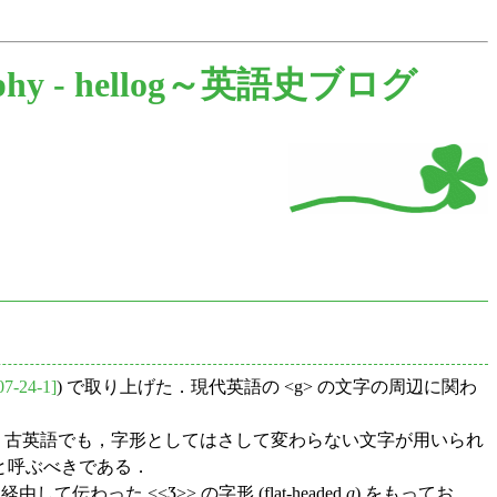
phy -
hellog～英語史ブログ
07-24-1]
) で取り上げた．現代英語の <g> の文字の周辺に関わ
だ．古英語でも，字形としてはさして変わらない文字が用いられ
と呼ぶべきである．
わった <<Ӡ>> の字形 (flat-headed
g
) をもってお