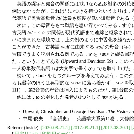
英語の綴字と発音の関係には1対1ならぬ多対多の対応例が
例はなかったが，これは思いつきを待つというよりは，
代英語で奥舌高母音 /ʊ/ は最も頻度が低い短母音である
次に，この母音をもつ単語を思い浮かべてみる．すぐ
古英語 /ʊ/ = <u> の関係が現代英語まで連綿と継承さ
/ʃ/ に挟まれた環境では，上の例のように中舌化を経
ことができた．古英語
wulf
に由来する
wolf
の母音（字）で
習慣でうまく説明される例である．
w
を <uu> と綴る
た，ということである (Upward and Davidson 59) ．
一人称単数代名詞 I は大文字で書くか」でも取り上げた
続いて，<oo> をもつグループを考えてみよう．このグループ
らも綴字のほうは典型的な <oo> に落ち着かず，<o>
111）．第2音節の母音は挿入によるものだが，第1音節の
他には，
to
の弱化した発音の1つとして /tʊ/ がある．
・ Upward, Christopher and George Davidson.
The History o
・ 中尾 俊夫 『音韻史』 英語学大系第11巻，大修館書
Referrer (Inside):
[2020-08-21-1]
[2017-09-21-1]
[2017-08-20-1]
[
[
固定リンク
|
印刷用ページ
]