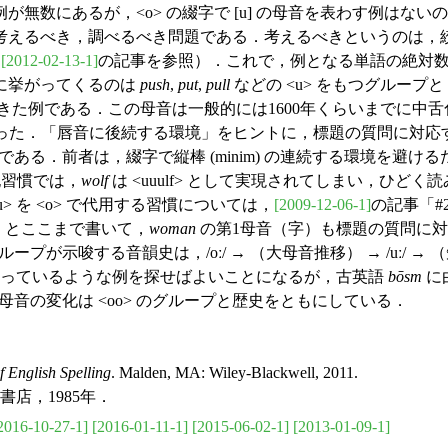
無数にあるが，<o> の綴字で [u] の母音を表わす例はな
考えるべき，調べるべき問題である．考えるべきというのは，
（
[2012-02-13-1]
の記事を参照）．これで，例となる単語の絶対
に挙がってくるのは
push
,
put
,
pull
などの <u> をもつグループと
れてきた例である．この母音は一般的には1600年くらいまでに中舌化を
なかった．「唇音に後続する環境」をヒントに，標題の質問に対
ある．前者は，綴字で縦棒 (minim) の連続する環境を避けるた
書記習慣では，
wolf
は <uuulf> として実現されてしまい，ひどく
この <u> を <o> で代用する習慣については，
[2009-12-06-1]
の記事「#2
．とここまで書いて，
woman
の第1母音（字）も標題の質問に対
が示唆する音韻史は，/oː/ → （大母音推移） → /uː/ → 
 を取っているような例を探せばよいことになるが，古英語
bōsm
に
母音の変化は <oo> のグループと歴史をともにしている．
f English Spelling
. Malden, MA: Wiley-Blackwell, 2011.
店，1985年．
2016-10-27-1]
[2016-01-11-1]
[2015-06-02-1]
[2013-01-09-1]