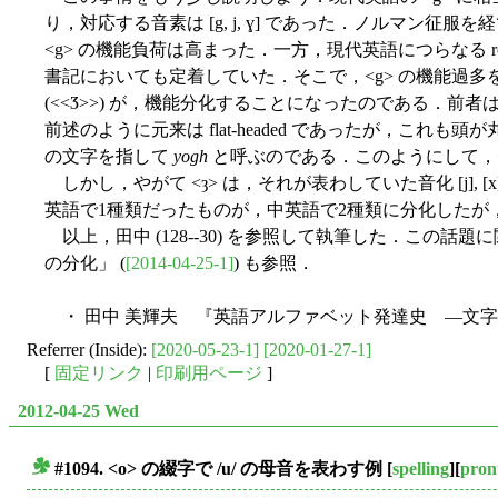
り，対応する音素は [g, j, ɣ] であった．ノルマン征服
<g> の機能負荷は高まった．一方，現代英語につらなる round
書記においても定着していた．そこで，<g> の機能過多を解
(<<Ӡ>>) が，機能分化することになったのである．前者は
前述のように元来は flat-headed であったが，こ
の文字を指して
yogh
と呼ぶのである．このようにして，<
しかし，やがて <ȝ> は，それが表わしていた音化 [j], [x
英語で1種類だったものが，中英語で2種類に分化したが
以上，田中 (128--30) を参照して執筆した．この話題に
の分化」 (
[2014-04-25-1]
) も参照．
・ 田中 美輝夫 『英語アルファベット発達史 ―文字と
Referrer (Inside):
[2020-05-23-1]
[2020-01-27-1]
[
固定リンク
|
印刷用ページ
]
2012-04-25 Wed
#1094. <o> の綴字で /u/ の母音を表わす例
[
spelling
][
pron
■