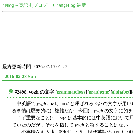
hellog～英語史ブログ
ChangeLog 最新
最終更新時間: 2026-07-15 01:27
2016-02-28 Sun
#2498. yogh の文字
[
grammatology
][
grapheme
][
alphabet
][
■
中英語で
yogh
/joʊk, jɔux/ と呼ばれる <ȝ> の文字
る事情は歴史的には複雑だが，今回は
yogh
の文字に的を
まず重要なことは，<ȝ> は基本的には中英語において用
ていたのだが，それを指して
yogh
と称することはない．古英語
この事情をもう少し説明しよう．現代英語の <g> に相当する古英