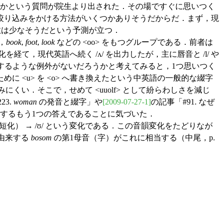
いのかという質問が院生より出された．その場ですぐに思いつく
絞り込みをかける方法がいくつかありそうだからだ．まず，現
数は少なそうだという予測が立つ．
，
book
,
foot
,
look
などの <oo> をもつグループである．前者は
経て，現代英語へ続く /ʌ/ を出力したが，主に唇音と /l/ や
応するような例外がないだろうかと考えてみると，1つ思いつく
めに <u> を <o> へ書き換えたという中英語の一般的な綴字
読みにくい．そこで，せめて <uuolf> として紛らわしさを減じ
23.
woman
の発音と綴字」や
[2009-07-27-1]
の記事「#91. なぜ
するもう1つの答えであることに気づいた．
（短化） → /ʊ/ という変化である．この音韻変化をたどりなが
由来する
bosom
の第1母音（字）がこれに相当する（中尾，p.