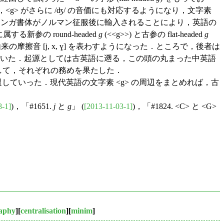
とで，<g> がさらに /ʤ/ の音価にも対応するようになり，文字素
ンガ書体がノルマン征服後に輸入されることにより，英語の
参の round-headed
g
(<<g>>) と古参の flat-headed
g
の摩擦音 [j, x, ɣ] を表わすようになった．ところで，後者は
 になっていた．起源としては古英語に遡る，この頭の丸まった中英語
として，それぞれの務めを果たした．
に及び，衰退していった．現代英語の文字素 <g> の周辺をまとめれば，古
8-1]
)，「#1651.
j
と
g
」 (
[2013-11-03-1]
)，「#1824. <C> と <G>
raphy
][
centralisation
][
minim
]