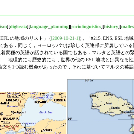
lism
][
diglossia
][
language_planning
][
sociolinguistics
][
history
][
maltes
SL, EFL の地域のリスト」 (
[2009-10-21-1]
)，「#215. ENS, ES
ge) の国である．同じく，ヨーロッパでは珍しく英連邦に所属している国でもあり (cf.
土着変種の英語が話されている国でもある．マルタと英語との緊
)）．地理的にも歴史的にも，世界の他の ESL 地域とは異な
論文を1つ読む機会があったので，それに基づいてマルタの英