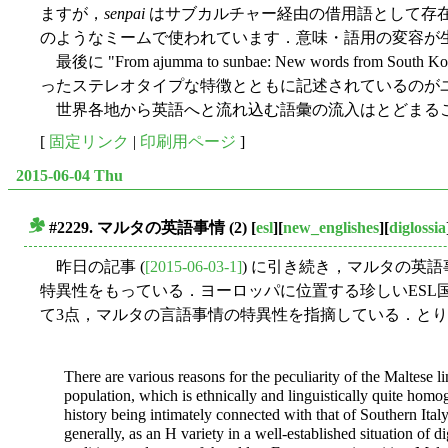
ますが，
senpai
はサブカルチャー経由の借用語として存
のようなミームで使われています．意味・語用の変容が
最後に "From ajumma to sunbae: New words from Sou
ったステレオタイプな特徴とともに記述されているのが
世界各地から英語へと流れ込む語彙の流入はとどまる
[
固定リンク
|
印刷用ページ
]
2015-06-04 Thu
#2229. マルタの英語事情 (2)
[
esl
][
new_englishes
][
diglossia
■
昨日の記事 (
[2015-06-03-1]
) に引き続き，マルタの英
特異性をもっている．ヨーロッパに位置する珍しいESL国で
て3点，マルタの言語事情の特異性を指摘している．とりわけ
There are various reasons for the peculiarity of the Maltese li
population, which is ethnically and linguistically quite homog
history being intimately connected with that of Southern Italy
generally, as an H variety in a well-established situation of 