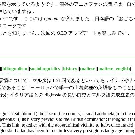
在感を示しているようです．海外のアニメファンの間では「自
生じていますね．
th Korea" です．ここには
ajumma
が入りました．日本語の「おばち
ユニークです．
ことを知りません．次回の
OED
アップデートも楽しみです．
][
bilingualism
][
sociolinguistics
][
history
][
maltese
][
maltese_english
]
語事情について．マルタは ESL国であるといっても，インドやナ
あること，ヨーロッパで唯一の土着変種の英語をもつことは昨日の記
イタリア語との diglossia の長い前史とマルタ語の成立
nguistic situation: 1) the size of the country, a small archipelago in the
eneous; 3) its history previous to the British domination; throughout the
. This link, together with the geographical vicinity to Italy, encouraged
diglossia. Italian has been for centuries a very prestigious language thro