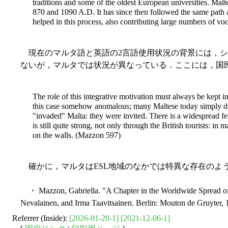
traditions and some of the oldest European universities. Malt
870 and 1090 A.D. It has since then followed the same path as 
helped in this process, also contributing large numbers of vo
現在のマルタ語と英語の2言語使用状況の背景には，シ
ないが，マルタでは状況が異なっている．ここには，国民の "integ
The role of this integrative motivation must always be kept i
this case somehow anomalous; many Maltese today simply deny 
"invaded" Malta: they were invited. There is a widespread feel
is still quite strong, not only through the British tourists: 
on the walls. (Mazzon 597)
確かに，マルタはESL地域のなかでは特異な存在のよ
・ Mazzon, Gabriella. "A Chapter in the Worldwide Spread of
Nevalainen, and Irma Taavitsainen. Berlin: Mouton de Gruyter, 
Referrer (Inside):
[2026-01-20-1]
[2021-12-06-1]