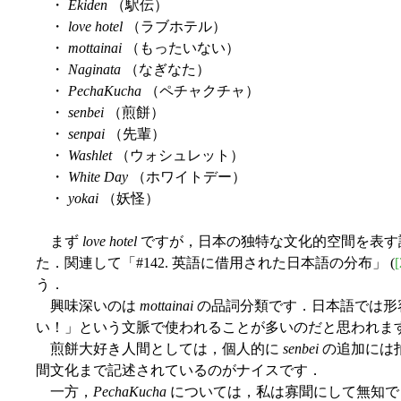
・
Ekiden
（駅伝）
・
love hotel
（ラブホテル）
・
mottainai
（もったいない）
・
Naginata
（なぎなた）
・
PechaKucha
（ペチャクチャ）
・
senbei
（煎餅）
・
senpai
（先輩）
・
Washlet
（ウォシュレット）
・
White Day
（ホワイトデー）
・
yokai
（妖怪）
まず
love hotel
ですが，日本の独特な文化的空間を表す
た．関連して「#142. 英語に借用された日本語の分布」 (
[
う．
興味深いのは
mottainai
の品詞分類です．日本語では形
い！」という文脈で使われることが多いのだと思われま
煎餅大好き人間としては，個人的に
senbei
の追加には拍手を
間文化まで記述されているのがナイスです．
一方，
PechaKucha
については，私は寡聞にして無知で