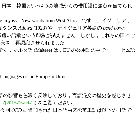
，日本，韓国という4つの地域からの借用語に焦点が当てられ
w words from West Africa" です．ナイジェリア，
なダンス
Adowa
(1928) や，ナイジェリア英語の
bend down
縁遠い語彙という印象が拭えません．しかし，これらの国々で
いう事実を，再認識させられました．
h）からの語彙です．マルタ語 (Maltese) は，EU の公用語の中で唯一，セム語
ial languages of the European Union.
語の影響も色濃く反映しており，言語混交の歴史を感じさせ
 (
[2015-06-04-1]
) をご覧ください．
す．今回
OED
に追加された日本語由来の英単語は以下の11語で