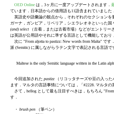
OED Online
は，3ヶ月に一度アップデートされます．
ています．日本語からの借用語も11語含まれていました
英語史や語彙論の観点から，それぞれのセクションを要約しつつ，コメント
ガーナ，ガンビア，リベリア，シエラレオネといった国
(and) select
（古着，または古着市場）などがエントリー
は英語が公用語やそれに準ずる言語として機能しており，独自の
次に "From aljotta to pastizz: New words 
派 (Semitic) に属しながらラテン文字で表記される
Maltese is the only Semitic language written in the Latin al
今回追加された
pastizz
（リコッタチーズや豆の入った
ます．マルタの言語事情については，「#2228. マルタの英語
さて，hellog として最も注目すべきは，もちろん "From Ekiden
す．
・
brush pen
（筆ペン）