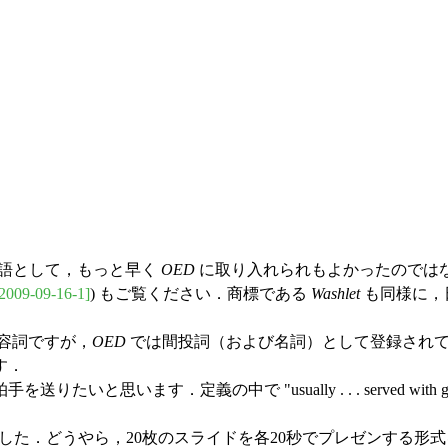
語として，もっと早く
OED
に取り入れられもよかったのでは
2009-09-16-1]
) もご覧ください．商標である
Washlet
も同様に，
容詞ですが，
OED
では間投詞（および名詞）として登録されて
す．
送りたいと思います．定義の中で "usually . . . served w
した．どうやら，20枚のスライドを各20秒でプレゼンする形