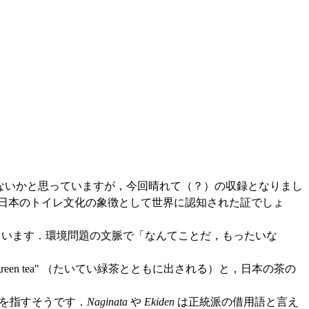
ないかと思っていますが，今回晴れて（？）の収録となりまし
日本のトイレ文化の象徴として世界に認知された証でしょ
います．環境問題の文脈で「なんてことだ，もったいな
ith green tea" （たいてい緑茶とともに出される）と，日本の茶の
式を指すそうです．
Naginata
や
Ekiden
は正統派の借用語と言え