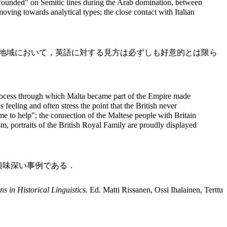
"refounded" on Semitic lines during the Arab domination, between
moving towards analytical types; the close contact with Italian
L地域において，英語に対する見方は必ずしも好意的とは限ら
he process through which Malta became part of the Empire made
eling and often stress the point that the British never
ame to help"; the connection of the Maltese people with Britain
sm, portraits of the British Royal Family are proudly displayed
興味深い事例である．
s in Historical Linguistics
. Ed. Matti Rissanen, Ossi Ihalainen, Terttu