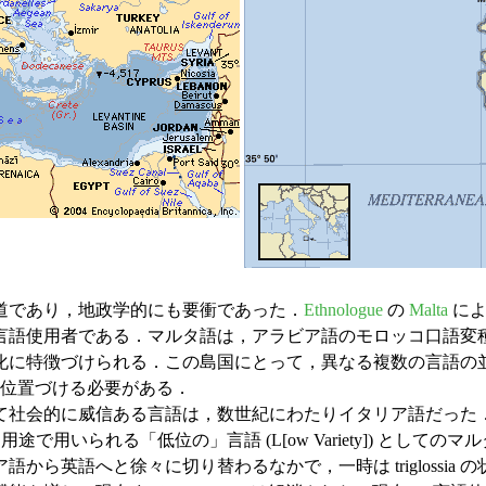
道であり，地政学的にも要衝であった．
Ethnologue
の
Malta
によ
2言語使用者である．マルタ語は，アラビア語のモロッコ口語変
化に特徴づけられる．この島国にとって，異なる複数の言語の
に位置づける必要がある．
いて社会的に威信ある言語は，数世紀にわたりイタリア語だった
日常的な用途で用いられる「低位の」言語 (L[ow Variety])
英語へと徐々に切り替わるなかで，一時は triglossia の状況