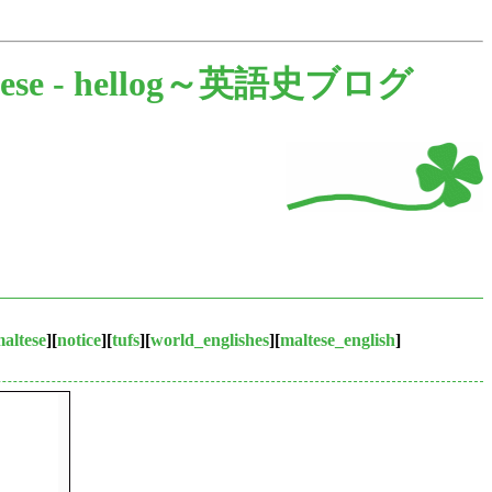
ese -
hellog～英語史ブログ
altese
][
notice
][
tufs
][
world_englishes
][
maltese_english
]