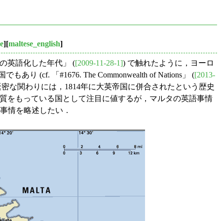
e
][
maltese_english
]
L 地域の英語化した年代」 (
[2009-11-28-1]
) で触れたように，ヨーロ
 「#1676. The Commonwealth of Nations」 (
[2013-
密な関わりには，1814年に大英帝国に併合されたという歴史
る性質をもっている国として注目に値するが，マルタの英語事情
語事情を略述したい．