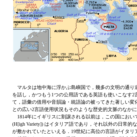
マルタは地中海に浮かぶ島嶼国で，幾多の文明の通り
を話し，かつもう1つの公用語である英語も使いこなす
て，語彙の借用や音韻論・統語論の被ってきた著しい変
との広い2言語使用状況もそのような歴史的文脈のなか
1814年にイギリスに割譲される以前は，この国にお
(H[igh Variety]) はイタリア語であり，それ以外の
が敷かれていたといえる．19世紀に高位の言語がイタリア語から