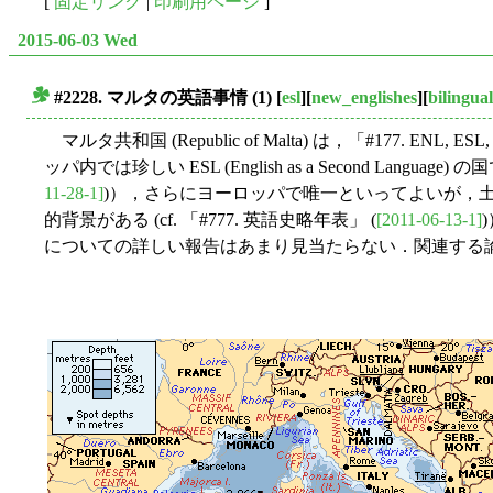
[
固定リンク
|
印刷用ページ
]
2015-06-03 Wed
#2228. マルタの英語事情 (1)
[
esl
][
new_englishes
][
bilingua
■
マルタ共和国 (Republic of Malta) は，「#177. ENL, E
ッパ内では珍しい ESL (English as a Second Langua
11-28-1]
)），さらにヨーロッパで唯一といってよいが，
的背景がある (cf. 「#777. 英語史略年表」 (
[2011-06-13-1]
についての詳しい報告はあまり見当たらない．関連する