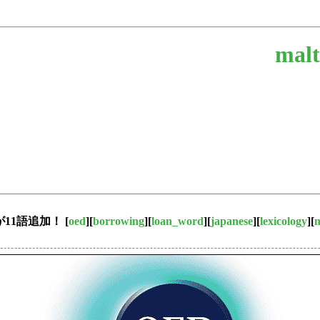
malt
11語追加！
[
oed
][
borrowing
][
loan_word
][
japanese
][
lexicology
][
m