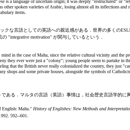
ese is a language of uncertain origin; it was deeply "restructured" or 
other spoken varieties of Arabic, losing almost all its inflections and 
cabulary items.
ックな言語としての英語への親近感がある．世界の多くのES
rative motivation" が関与しているという．
n mind in the case of Malta, since the relative cultural vicinity and t
they ever were just a "colony"; young people seem to partake in this fe
ing that the British never really colonialized the country, they just "c
in many shops and some private houses, alongside the symbols of Catholici
うである．マルタの言語（英語）事情は，社会歴史言語学的に
 English: Malta."
History of Englishes: New Methods and Interpretation
1992. 592--601.