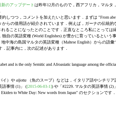
最新のアップデート
は昨年12月のもので，西アフリカ，マルタ
．
を加えたいと思います．まずは "From abeg to yassa: Ne
々からの借用語が紹介されています．例えば，ガーナの伝統的
されることになったとのことです．正直なところ私にとっては
英語変種 (World Englishes) が豊かに育っていると
from Malta" です．地中海の島国マルタの英語変種（Maltese Englis
言語です．記事内に，次の記述があります．
phabet and is the only Semitic and Afroasiatic language among the offic
パイ）や
aljotta
（魚のスープ）などは，イタリア語やシチリア
事情 (1)」 (
[2015-06-03-1]
) や「#2229. マルタの英語事情 (2)」
 to White Day: New words from Japan" のセクションで