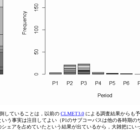
倒していることは，以前の
CLMET3.0
による調査結果からも予想され
という事実は注目してよい（P1のサブコーパスは他の各時期のサ
のシェアを占めていたという結果が出ているから，大雑把にいっ