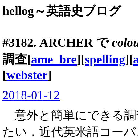
hellog～英語史ブログ
#3182. ARCHER で
colo
調査[
ame_bre
][
spelling
][
[
webster
]
2018-01-12
意外と簡単にできる調
たい．近代英米語コーパス「#1