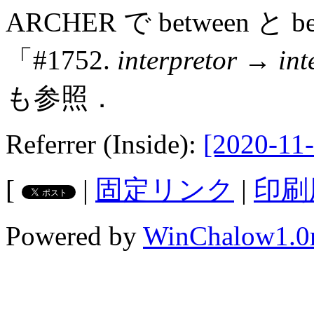
ARCHER で between と be
「#1752.
interpretor
→
int
も参照．
Referrer (Inside):
[2020-11-
[
|
固定リンク
|
印刷
Powered by
WinChalow1.0