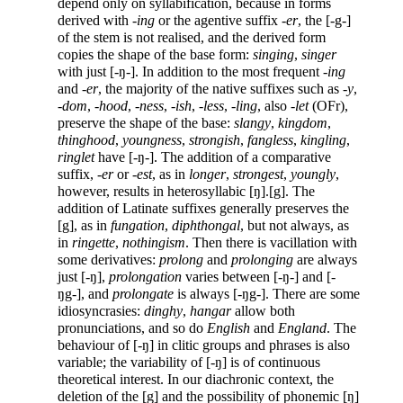
depend only on syllabification, because in forms
derived with -
ing
or the agentive suffix -
er
, the [-g-]
of the stem is not realised, and the derived form
copies the shape of the base form:
singing
,
singer
with just [-ŋ-]. In addition to the most frequent -
ing
and -
er
, the majority of the native suffixes such as -
y
,
-
dom
, -
hood
, -
ness
, -
ish
, -
less
, -
ling
, also -
let
(OFr),
preserve the shape of the base:
slangy
,
kingdom
,
thinghood
,
youngness
,
strongish
,
fangless
,
kingling
,
ringlet
have [-ŋ-]. The addition of a comparative
suffix, -
er
or -
est
, as in
longer
,
strongest
,
youngly
,
however, results in heterosyllabic [ŋ].[g]. The
addition of Latinate suffixes generally preserves the
[g], as in
fungation
,
diphthongal
, but not always, as
in
ringette
,
nothingism
. Then there is vacillation with
some derivatives:
prolong
and
prolonging
are always
just [-ŋ],
prolongation
varies between [-ŋ-] and [-
ŋg-], and
prolongate
is always [-ŋg-]. There are some
idiosyncrasies:
dinghy
,
hangar
allow both
pronunciations, and so do
English
and
England
. The
behaviour of [-ŋ] in clitic groups and phrases is also
variable; the variability of [-ŋ] is of continuous
theoretical interest. In our diachronic context, the
deletion of the [g] and the possibility of phonemic [ŋ]