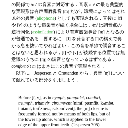
の関係で /m/ の音素に対応する．音素 /m/ の最も典型的
な実現形は有声両唇鼻音 [m] だが，環境によってはそれ
以外の異音 (
allophone
) としても実現される．直後に [f]
や [v] のような唇歯音が続く場合には，/m/ は調音点の
逆行同化 (
assimilation
) により有声唇歯鼻音 [ɱ] となるの
が普通である．要するに，[f] を発音する口の構えで鼻
から息を抜いてやればよい．この音を単独で調音するこ
とはないと思われるが，[f] や [v] が後続する位置では無
意識のうちに [ɱ] の調音となっているはずである．
comfort
の
m
はまさにこの異音で実現される．
以下に，Jespersen と Cruttenden から，異音 [ɱ] につい
て触れている部分を引用しよう．
Before [f, v], as in
nymph
,
pamphlet
,
comfort
,
triumph
,
triumvir
,
circumvent
[nimf, pæmflit, kʌmfət,
traiəmf, traiˈʌmvə, səkəmˈvent], the [m]-closure is
frequently formed not by means of both lips, but of
the lower lip alone, which is applied to the lower
edge of the upper front teeth. (Jespersen 395)