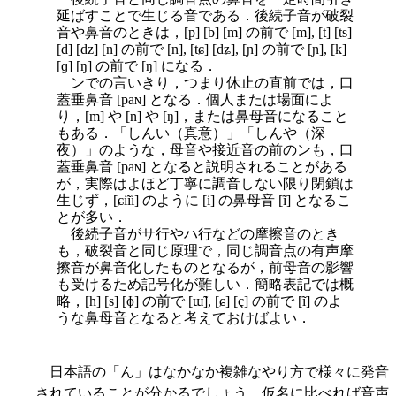
延ばすことで生じる音である．後続子音が破裂
音や鼻音のときは，[p] [b] [m] の前で [m], [t] [ts]
[d] [dz] [n] の前で [n], [tɕ] [dʑ], [ɲ] の前で [ɲ], [k]
[ɡ] [ŋ] の前で [ŋ] になる．
ンでの言いきり，つまり休止の直前では，口
蓋垂鼻音 [paɴ] となる．個人または場面によ
り，[m] や [n] や [ŋ]，または鼻母音になること
もある．「しんい（真意）」「しんや（深
夜）」のような，母音や接近音の前のンも，口
蓋垂鼻音 [paɴ] となると説明されることがある
が，実際はよほど丁寧に調音しない限り閉鎖は
生じず，[ɕiĩi] のように [i] の鼻母音 [ĩ] となるこ
とが多い．
後続子音がサ行やハ行などの摩擦音のとき
も，破裂音と同じ原理で，同じ調音点の有声摩
擦音が鼻音化したものとなるが，前母音の影響
も受けるため記号化が難しい．簡略表記では概
略，[h] [s] [ɸ] の前で [ɯ̃], [ɕ] [ç] の前で [ĩ] のよ
うな鼻母音となると考えておけばよい．
日本語の「ん」はなかなか複雑なやり方で様々に発音
されていることが分かるでしょう．仮名に比べれば音声