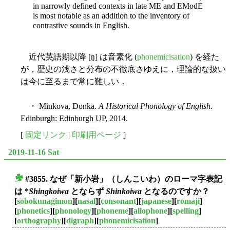
in narrowly defined contexts in late ME and EModE
is most notable as an addition to the inventory of
contrastive sounds in English.
近代英語期以降 [ŋ] は音素化 (
phonemicisation
) を経た
が，歴史の浅さと分布の不徹底さゆえに，理論的な扱い
は今に至るまで常に難しい．
・ Minkova, Donka.
A Historical Phonology of English.
Edinburgh: Edinburgh UP, 2014.
[
固定リンク
|
印刷用ページ
]
2019-11-16 Sat
#3855. なぜ「新小岩」（しんこいわ）のローマ字表記
■
は *
Shingkoiwa
とならず
Shinkoiwa
となるのですか？
[
sobokunagimon
][
nasal
][
consonant
][
japanese
][
romaji
]
[
phonetics
][
phonology
][
phoneme
][
allophone
][
spelling
]
[
orthography
][
digraph
][
phonemicisation
]