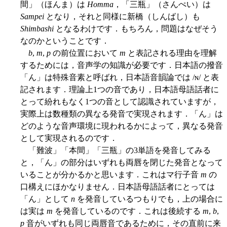
間」（ほんま）は
Homma
，「三瓶」（さんぺい）は
Sampei
となり，それと同様に新橋（しんばし）も
Shimbashi
となるわけです．もちろん，問題はなぜそう
なのかということです．
b
,
m
,
p
の前位置において
m
と表記される理由を理解
するためには，音声学の知識が必要です．日本語の撥音
「ん」は特殊音素と呼ばれ，日本語音韻論では /ɴ/ と表
記されます．理論上1つの音であり，日本語母語話者に
とって紛れもなく1つの音として認識されていますが，
実際上は数種類の異なる発音で実現されます．「ん」は
どのような音声環境に現われるかによって，異なる発音
として実現されるのです．
「難波」「本間」「三瓶」の3単語を発音してみる
と，「ん」の部分はいずれも両唇を閉じた発音となって
いることが分かるかと思います．これはマ行子音
m
の
口構えにほかなりません．日本語母語話者にとっては
「ん」として
n
を発音しているつもりでも，上の場合に
は実は
m
を発音しているのです．これは後続する
m
,
b
,
p
音がいずれも同じ両唇音であるために，その直前に来