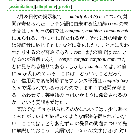
■
[
assimilation
][
allophone
][
prefix
]
2月28日付の掲示板で，
comfort(able)
の
m
について質
問が寄せられた．ラテン語に由来する接頭辞
com
- の末
子音は，
p
,
b
,
m
の前では
computer
,
combine
,
communicate
に見られるように
m
に保たれるが，それ以外の場合で
は後続音に応じて
n
,
l
,
r
などに変化したり，ときに失わ
れたりするのが普通である．
com
- は
f
の前では
con
- と
なるのが通例であり，
confer
,
conflict
,
confront
,
convict
な
どに見られる通りである．しかし，
comfort
では
f
の前
に
m
が現われている．これは，どういうことだろう
か．借用元である対応するフランス単語は
confort(able)
と
n
で綴られているわけなので，ますます疑問が深ま
る．あわせて，英単語の
m
はいかように発音されるの
か，という質問も受けた．
英語でなぜ
m
が見られるのかについては，少し調べ
てみたが，いまだ納得いくような解決を得られていな
い．ここでは，とりあえず
m
の発音の問題について先
に解説しておこう．英語では，<m> の文字はほぼ1対1