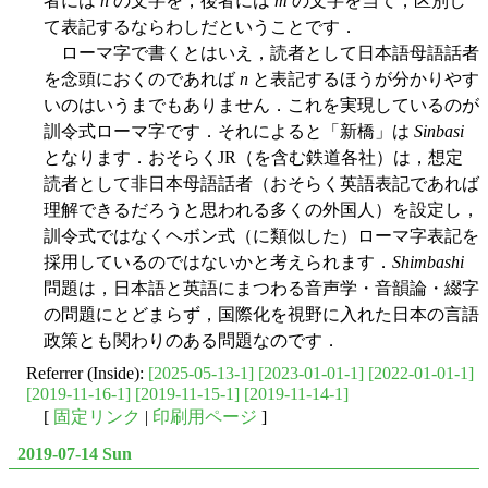
者には
n
の文字を，後者には
m
の文字を当て，区別し
て表記するならわしだということです．
ローマ字で書くとはいえ，読者として日本語母語話者
を念頭におくのであれば
n
と表記するほうが分かりやす
いのはいうまでもありません．これを実現しているのが
訓令式ローマ字です．それによると「新橋」は
Sinbasi
となります．おそらくJR（を含む鉄道各社）は，想定
読者として非日本母語話者（おそらく英語表記であれば
理解できるだろうと思われる多くの外国人）を設定し，
訓令式ではなくヘボン式（に類似した）ローマ字表記を
採用しているのではないかと考えられます．
Shimbashi
問題は，日本語と英語にまつわる音声学・音韻論・綴字
の問題にとどまらず，国際化を視野に入れた日本の言語
政策とも関わりのある問題なのです．
Referrer (Inside):
[2025-05-13-1]
[2023-01-01-1]
[2022-01-01-1]
[2019-11-16-1]
[2019-11-15-1]
[2019-11-14-1]
[
固定リンク
|
印刷用ページ
]
2019-07-14 Sun