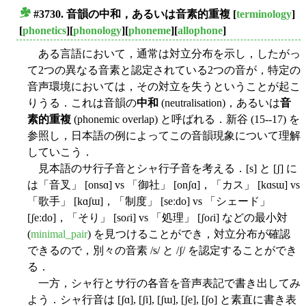
#3730. 音韻の
中和
，あるいは
音素的重複
[
terminology
]
■
[
phonetics
][
phonology
][
phoneme
][
allophone
]
ある言語において，通常は対立分布を示し，したがっ
て2つの異なる音素と認定されている2つの音が，特定の
音声環境においては，その対立を失うということが起こ
りうる．これは音韻の
中和
(neutralisation)，あるいは
音
素的重複
(phonemic overlap) と呼ばれる．新谷 (15--17) を
参照し，日本語の例によってこの音韻現象について理解
していこう．
見本語のサ行子音とシャ行子音を考える．[s] と [ʃ] に
は「音叉」 [onsɑ] vs 「御社」 [onʃɑ]，「カス」 [kɑsɯ] vs
「歌手」 [kɑʃɯ]，「制度」 [seːdo] vs 「シェード」
[ʃeːdo]，「そり」 [soɾi] vs 「処理」 [ʃoɾi] などの最小対
(
minimal_pair
) を見つけることができ，対立分布が確認
できるので，別々の音素 /s/ と /ʃ/ を認定することができ
る．
一方，シャ行とサ行の各音を音声表記で書き出してみ
よう．シャ行音は [ʃɑ], [ʃi], [ʃɯ], [ʃe], [ʃo] と素直に書き表