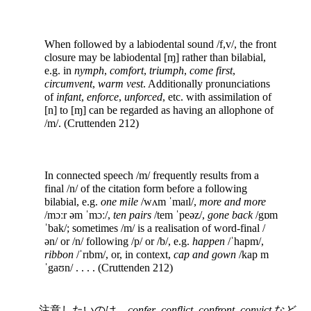
When followed by a labiodental sound /f,v/, the front
closure may be labiodental [ɱ] rather than bilabial,
e.g. in
nymph
,
comfort
,
triumph
,
come first
,
circumvent
,
warm vest
. Additionally pronunciations
of
infant
,
enforce
,
unforced
, etc. with assimilation of
[n] to [ɱ] can be regarded as having an allophone of
/m/. (Cruttenden 212)
In connected speech /m/ frequently results from a
final /n/ of the citation form before a following
bilabial, e.g.
one mile
/wʌm ˈmaɪl/,
more and more
/mɔːr əm ˈmɔː/,
ten pairs
/tem ˈpeəz/,
gone back
/gɒm
ˈbak/; sometimes /m/ is a realisation of word-final /
ən/ or /n/ following /p/ or /b/, e.g.
happen
/ˈhapm/,
ribbon
/ˈrɪbm/, or, in context,
cap and gown
/kap m
ˈgaʊn/ . . . . (Cruttenden 212)
注意したいのは，
confer
,
conflict
,
confront
,
convict
など