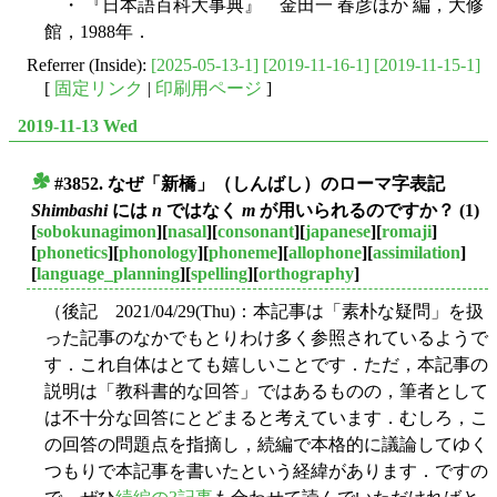
・ 『日本語百科大事典』 金田一 春彦ほか 編，大修
館，1988年．
Referrer (Inside):
[2025-05-13-1]
[2019-11-16-1]
[2019-11-15-1]
[
固定リンク
|
印刷用ページ
]
2019-11-13 Wed
#3852. なぜ「新橋」（しんばし）のローマ字表記
■
Shimbashi
には
n
ではなく
m
が用いられるのですか？ (1)
[
sobokunagimon
][
nasal
][
consonant
][
japanese
][
romaji
]
[
phonetics
][
phonology
][
phoneme
][
allophone
][
assimilation
]
[
language_planning
][
spelling
][
orthography
]
（後記 2021/04/29(Thu)：本記事は「素朴な疑問」を扱
った記事のなかでもとりわけ多く参照されているようで
す．これ自体はとても嬉しいことです．ただ，本記事の
説明は「教科書的な回答」ではあるものの，筆者として
は不十分な回答にとどまると考えています．むしろ，こ
の回答の問題点を指摘し，続編で本格的に議論してゆく
つもりで本記事を書いたという経緯があります．ですの