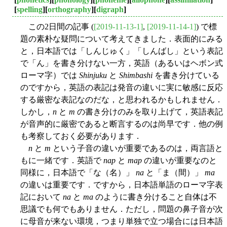
[
spelling
][
orthography
][
digraph
]
この2日間の記事 (
[2019-11-13-1]
,
[2019-11-14-1]
) で標
題の素朴な疑問について考えてきました．表面的にみる
と，日本語では「しんじゅく」「しんばし」という表記
で「ん」を書き分けない一方，英語（あるいはヘボン式
ローマ字）では
Shinjuku
と
Shimbashi
を書き分けている
のですから，英語の表記は発音の違いに実に敏感に反応
する厳密な表記なのだな，と思われるかもしれません．
しかし，
n
と
m
の書き分けのみを取り上げて，英語表記
が音声的に厳密であると断言するのは尚早です．他の例
も考察しておく必要があります．
n
と
m
という子音の違いが重要であるのは，両言語と
もに一緒です．英語で
nap
と
map
の違いが重要なのと
同様に，日本語で「な（名）」
na
と「ま（間）」
ma
の違いは重要です．ですから，日本語単語のローマ字表
記において
na
と
ma
のように書き分けること自体は不
思議でも何でもありません．ただし，問題の鼻子音が次
に母音が来ない環境，つまり単独で立つ場合には日本語