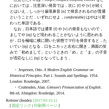
においては，注意深い発音では，次に [f] や [v] が続く
とはいえ，しっかり歯茎鼻音 [n] で発音されるのが普通
ということだ．いずれにせよ，
comfort(able)
はやはり変
わった単語である．
なお，日本語では通常 [f] や [v] の発音もないので，
ましてや [ɱ] など現われることがないように思われる
が，口を極端に横に開いた状態でマ行を発音すると，た
いてい [ɱ] となる．口をニカッと左右に開き，満面の笑
みで「初めまして」というときの「め」と「ま」の子音
が否応なしに [ɱ] となってしまう．
・ Jespersen, Otto.
A Modern English Grammar on
Historical Principles
. Part 1. Sounds and Spellings. 1954.
London: Routledge, 2007.
・ Cruttenden, Alan.
Gimson's Pronunciation of English
.
8th ed. Abingdon: Routledge, 2014.
Referrer (Inside):
[2017-03-15-1]
[
固定リンク
|
印刷用ページ
]