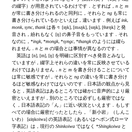
の綴字）が用意されているわけです．とすれば，
n
と
m
が常に書き分けられるのと同列に，それらと
ng
も常に
書き分けられているかといえば，違います．例えば
ink
,
monk
,
sync
,
thank
は各々 [ɪŋk], [mʌŋk], [sɪŋk], [θæŋk] と発
音され，紛れもなく [ŋ] の鼻子音をもっています．それ
なのに，*
ingk
, *
mongk
, *
syngc
, *
thangk
のようには綴ら
れません．
n
と
m
の場合とは事情が異なるのです．
英語は [n], [m], [ŋ] を明確に区別すべき発音とみなし
ていますが，綴字上それらの違いを常に反映させている
わけではありません．
n
と
m
を書き分けることについて
は常に敏感ですが，それらと
ng
の違いを常に書き分け
るほど敏感なわけではないのです．日本語の観点から見
ると，英語表記はあるところでは確かに音声的により厳
密といえますが，別のところでは必ずしも厳密ではな
く，日本語表記の「ん」に近い状況といえます．もしす
べての場合に厳密だったとしたら，「新小岩」（しんこ
いわ） [ɕiŋkoiwa] の英語表記（あるいはヘボン式ローマ
字表記）は，現行の
Shinkoiwa
ではなく *
Shingkoiwa
と