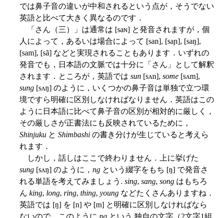
では鼻子音の違いが中和されるという点が，そうでない
英語と比べて大きく異なるのです．
「さん（三）」は通常は [saɴ] と発音されますが，個
人によって，あるいは場合によって [san], [saɲ], [saŋ],
[sam], [sã] などと実現されることもあります．いずれの
発音でも，日本語の文脈では十分に「さん」として解釈
されます．ところが，英語では
sun
[sʌn],
some
[sʌm],
sung
[sʌŋ] のように，いくつかの鼻子音は単独で立つ環
境ですら明確に区別しなければなりません．英語はこの
ように日本語に比べて鼻子音の区別が相対的に厳しく，
その厳しさが正書法にも反映されているために，
Shinjuku
と
Shimbashi
の書き分けが生じていると考えら
れます．
しかし，話しはここで終わりません．上に挙げた
sung
[sʌŋ] のように，
ng
という綴字をもち [ŋ] で発音さ
れる単語を考えてみましょう.
sing
,
sang
,
song
はもちろ
ん
king
,
long
,
ring
,
thing
,
young
などたくさんありますね．
英語では [ŋ] を [n] や [m] と明確に区別しなければなら
ないので，このように
ng
という 独自の文字（2文字1組