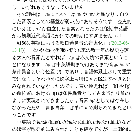
し，いずれもそうなっていません．
その理由は，/ŋ/ については /n/ や /m/ と異なり，自立
した音素としての基盤が弱い点にありそうです．歴史的
にいえば，/ŋ/ が自立した音素となったのは後期中英語
から初期近代英語にかけての時期にすぎません（cf.
「#1508. 英語における軟口蓋鼻音の音素化」 (
[2013-06-
13-1]
)）．/n/ や /m/ が印欧祖語以来の数千年の歴史を誇
る大人の音素だとすれば，/ŋ/ は赤ん坊の音素というこ
とになります．/ŋ/ は中英語期まではあくまで音素 /n/ の
条件異音という位置づけであり，音韻体系上さして重要
ではなく，それゆえに綴字上も特に
n
と区別すべきとは
みなされていなかったのです．言い換えれば，[k] や [g]
の前位置における [ŋ] は条件異音として古来当たり前の
ように実現されてきましたが，音素 /ŋ/ としては存在し
なかったため，書き言葉上は単に
n
で綴られてきたとい
うことです．
中英語で
kingk
(king),
dringke
(drink),
thingke
(think) など
の綴字が散発的にみられたことも確かですが，圧倒的に