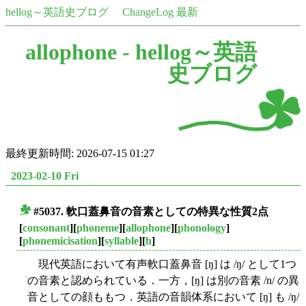
hellog～英語史ブログ
ChangeLog 最新
allophone -
hellog～英語
史ブログ
最終更新時間: 2026-07-15 01:27
2023-02-10 Fri
#5037. 軟口蓋鼻音の音素としての特異な性質2点
■
[
consonant
][
phoneme
][
allophone
][
phonology
]
[
phonemicisation
][
syllable
][
h
]
現代英語において有声軟口蓋鼻音 [ŋ] は /ŋ/ として1つ
の音素と認められている．一方，[ŋ] は別の音素 /n/ の異
音としての顔ももつ．英語の音韻体系において [ŋ] も /ŋ/