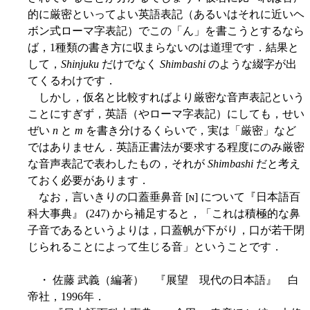
的に厳密といってよい英語表記（あるいはそれに近いヘ
ボン式ローマ字表記）でこの「ん」を書こうとするなら
ば，1種類の書き方に収まらないのは道理です．結果と
して，
Shinjuku
だけでなく
Shimbashi
のような綴字が出
てくるわけです．
しかし，仮名と比較すればより厳密な音声表記という
ことにすぎず，英語（やローマ字表記）にしても，せい
ぜい
n
と
m
を書き分けるくらいで，実は「厳密」など
ではありません．英語正書法が要求する程度にのみ厳密
な音声表記で表わしたもの，それが
Shimbashi
だと考え
ておく必要があります．
なお，言いきりの口蓋垂鼻音 [ɴ] について『日本語百
科大事典』 (247) から補足すると，「これは積極的な鼻
子音であるというよりは，口蓋帆が下がり，口が若干閉
じられることによって生じる音」ということです．
・ 佐藤 武義（編著） 『展望 現代の日本語』 白
帝社，1996年．