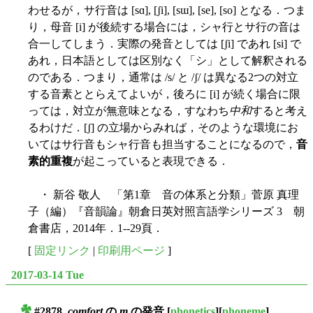
わせるが，サ行音は [sɑ], [ʃi], [sɯ], [se], [so] となる．つま
り，母音 [i] が後続する場合には，シャ行とサ行の音は
合一してしまう．実際の発音としては [ʃi] であれ [si] で
あれ，日本語としては区別なく「シ」として解釈される
のである．つまり，通常は /s/ と /ʃ/ は異なる2つの対立
する音素ととらえてよいが，後ろに [i] が続く場合に限
っては，対立が無意味となる，すなわち
中和
すると考え
るわけだ．[ʃ] の立場からみれば，そのような環境にお
いてはサ行音もシャ行音も担当することになるので，
音
素的重複
が起こっていると表現できる．
・ 新谷 敬人 「第1章 音の体系と分類」菅原 真理
子（編）『音韻論』朝倉日英対照言語学シリーズ 3 朝
倉書店，2014年．1--29頁．
[
固定リンク
|
印刷用ページ
]
2017-03-14 Tue
#2878.
comfort
の
m
の発音
[
phonetics
][
phoneme
]