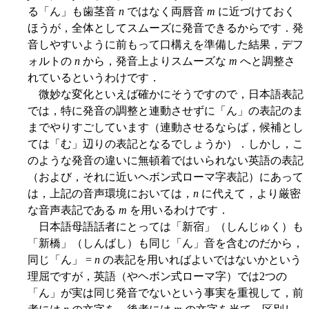
る「ん」も歯茎音
n
ではなく両唇音
m
に近づけておく
ほうが，全体としてスムーズに発音できるからです．発
音しやすいように前もって口構えを準備した結果，デフ
ォルトの
n
から，発音上よりスムーズな
m
へと調整さ
れているというわけです．
微妙な変化といえば確かにそうですので，日本語表記
では，特に発音の調整と連動させずに「ん」の表記のま
までやりすごしています（連動させるならば，候補とし
ては「む」辺りの表記となるでしょうか）．しかし，こ
のような発音の違いに無頓着ではいられない英語の表記
（および，それに近いヘボン式ローマ字表記）にあって
は，上記の音声環境においては，
n
に代えて，より厳密
な音声表記である
m
を用いるわけです．
日本語母語話者にとっては「新宿」（しんじゅく）も
「新橋」（しんばし）も同じ「ん」音を含むのだから，
同じ「ん」 =
n
の表記を用いればよいではないかという
理屈ですが，英語（やヘボン式ローマ字）では2つの
「ん」が実は同じ発音でないという事実を重視して，前