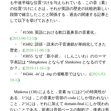
も中途半端な位置づけを与えられている．この音（素）
の位置づけにくさは，それが英語の歴史の比較的新しい
段階で確立したことと関係する．過去の関連する記事と
して以下を挙げておきたい．
・ 「#1508. 英語における軟口蓋鼻音の音素化」
(
[2013-06-13-1]
)
・ 「#3482. 語頭・語末の子音連鎖が単純化してきた
歴史」 (
[2018-11-08-1]
)
・ 「#3855. なぜ「新小岩」（しんこいわ）のローマ
字表記は *
Shingkoiwa
とならず
Shinkoiwa
となるのです
か？」 (
[2019-11-16-1]
)
・ 「#4344. -
in'
は -
ing
の省略形ではない」 (
[2021-03-
19-1]
)
Minkova (138) によると，音素 /ŋ/ には2つの特異性が
ある．1つは，この音素が音節の coda にしか現われない
こと．2つには，それに加えて domain-final にしか現われ
ないことである．前者は音節ベースの制約で，後者は形