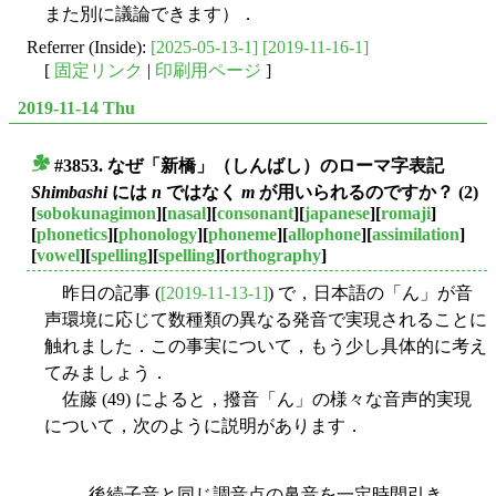
また別に議論できます）．
Referrer (Inside):
[2025-05-13-1]
[2019-11-16-1]
[
固定リンク
|
印刷用ページ
]
2019-11-14 Thu
#3853. なぜ「新橋」（しんばし）のローマ字表記
■
Shimbashi
には
n
ではなく
m
が用いられるのですか？ (2)
[
sobokunagimon
][
nasal
][
consonant
][
japanese
][
romaji
]
[
phonetics
][
phonology
][
phoneme
][
allophone
][
assimilation
]
[
vowel
][
spelling
][
spelling
][
orthography
]
昨日の記事 (
[2019-11-13-1]
) で，日本語の「ん」が音
声環境に応じて数種類の異なる発音で実現されることに
触れました．この事実について，もう少し具体的に考え
てみましょう．
佐藤 (49) によると，撥音「ん」の様々な音声的実現
について，次のように説明があります．
後続子音と同じ調音点の鼻音を一定時間引き