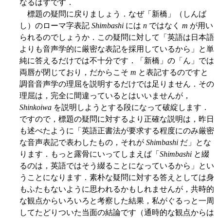
なるはずです．
標題の疑問に戻りましょう．なぜ「新橋」（しんば
し）のローマ字表記
Shimbashi
には
n
ではなく
m
が用い
られるのでしょうか．この疑問に対して「英語は日本語
よりも音声学的に厳密な表記を採用しているから」と単
純に答えるだけでは不十分です．「新橋」の「ん」では
両唇が閉じており，だからこそ
m
と表記するのですと
調音音声学の理屈を説明するだけでは足りません．その
理屈は，完全に間違っているとはいいませんが，
Shinkoiwa
を説明しようとする段になって破綻します．
ですので，標題の疑問に対するより正確な説明は，昨日
も述べたように「英語正書法が要求する程度にのみ厳密
な音声表記で表わしたもの，それが
Shimbashi
だ」とな
ります．もっと露骨にいってしまえば「
Shimbashi
と綴
るのは，英語ではそう綴ることになっているから」とい
うことになります．素朴な疑問に対する答えとしては身
もふたもないように思われるかもしれませんが，共時的
な観点からいろいろと考察した結果，私がぐるっと一周
してたどりついた当面の結論です（通時的な観点からは