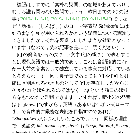
標題は，すでに「素朴な疑問」の領域を超えており，
むしろ誰も問わない疑問でしょう．昨日までの3つの記
事 (
[2019-11-13-1]
,
[2019-11-14-1]
,
[2019-11-15-1]
) で，な
ぜ「新橋」（しんばし）のローマ字表記
Shimbashi
には
n
ではなく
m
が用いられるかという疑問について議論し
てきましたが，それを裏返しにしたような疑問となって
います（なので，先の記事を是非ご一読ください）．
[ŋ] の発音を
ng
の文字（2文字1組の綴字）で表わすこ
とは現代英語では一般的であり，これは音韻論的に /ŋ/
が一人前の音素として独立している事実に対応している
と考えられます．同じ鼻子音であっても [n] や [m] と明
確に区別されるべきものとして [ŋ] が存在し，だからこ
そ
n
や
m
と綴られるのではなく，
ng
という独自の綴り
方をもつのだと理解できます．とすれば，新小岩の発音
は [ɕiŋkoiwa] ですから，英語（あるいはヘボン式ローマ
字）で音声的に厳密な表記を目指すのであれば
*
Shingkoiwa
がふさわしいところでしょう．同様の理由
で，英語の
ink
,
monk
,
sync
,
thank
も *
ingk
, *
mongk
, *
syngc
,
*
thangk
などと綴られてしかるべきところです．しか