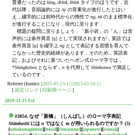
普通だったのは
king
,
drink
,
think
タイプのほうです．近
代以降，音韻論的には /ŋ/ の音素化が進行したとはい
え，綴字的には前時代からの惰性で
ng
,
nk
のまま標準化
が進行することになり，現代に至ります．
標題の疑問に戻りましょう．「新小岩」の「ん」は音
声的には条件異音 [ŋ] として実現されますが，英語では
条件異音 [ŋ] を綴字上
ng
として表記する習慣を育んで
こなかった歴史的経緯があります．そのため，英語表
記，およびそれに基づいたヘボン式ローマ字では，
*
Shingkoiwa
とならず，
n
を代用して
Shinkoiwa
で満足し
ているのです．
Referrer (Inside):
[2025-05-13-1]
[2023-02-10-1]
[
固定リンク
|
印刷用ページ
]
2019-11-15 Fri
#3854. なぜ「新橋」（しんばし）のローマ字表記
■
Shimbashi
には
n
ではなく
m
が用いられるのですか？ (3)
[
sobokunagimon
][
nasal
][
consonant
][
japanese
][
romaji
]
[
phonetics
][
phonology
][
phoneme
][
allophone
][
assimilation
]