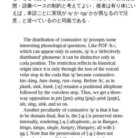
態・語彙ベースの制約と考えてよい．後者は有り体にい
えば，単語ごとに実現が /ŋ/ か /ŋg/ かが異なるので注
意，と述べているのと同義である．
The distribution of contrastive /ŋ/ prompts some
interesting phonological questions. Like PDF /h-/,
which can appear only in onsets, /ŋ/ is a 'defectively
distributed' phoneme: it can be distinctive only in
coda position. The restriction reflects its historical
origin since it is only through the loss of the voiced
velar stop in the coda that /ŋ/ became contrastive:
kin
--
king
,
ban
--
bang
,
run
--
rung
. Before /k/, as in
plank
,
sink
,
hunk
, [-ŋ] remains a positional allophone
followed by the voiceless stop. Thus, we get a three-
way opposition in
pin
[pɪn]--
ping
[pɪŋ]--
pink
[pɪŋk],
sin
,
sing
,
sink
, and so on.
Another peculiarity of contrastive /ŋ/ is that it has
to be domain-final, that is, the [-g-] is preserved stem-
internally, rendering [-ŋ-] allophonic, as in
Bangor
,
bingo
,
tango
,
single
,
hungry
,
Hungary
, all with [-
ŋg-]. Note that the preservation of [-g-] does not