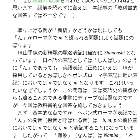
で，ぜひ
続編の3記事
も合わせて読んでいただければと
思います．誤解を恐れずに言えば，本記事の「教科書的
な回答」では不十分です．）
取り上げる例が「新橋」かどうかは別にしても，
「ん」がローマ字で
m
と綴られる問題はよく話題にの
ぼります．
JR山手線の新橋駅の駅名表記は確かに
Shimbashi
とな
っています．日本語の表記としては「しんばし」のよう
に「ん」であっても，英語表記（正確にいえば，JRが
採用しているとおぼしきヘボン式ローマ字表記に近い表
記）においては
n
ではなく
m
となります．これはいっ
たいなぜでしょうか．この問題は，実は英語史の観点か
らも迫ることのできる非常にディープな話題なのです
が，今回は教科書的な回答を施しておきましょう．
まず，基本的な点ですが，ヘボン式ローマ字表記では
「ん」の発音（撥音と呼ばれる音）は，
b
,
m
,
p
の前位置
においては
n
ではなく
m
と表記することになっていま
す．したがって，「難波」（なんば）は
Namba
，「本