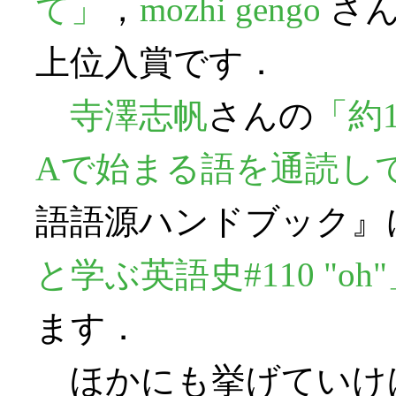
て」
，
mozhi gengo
さん
上位入賞です．
寺澤志帆
さんの
「約
Aで始まる語を通読し
語語源ハンドブック』
と学ぶ英語史#110 "oh
ます．
ほかにも挙げていけば