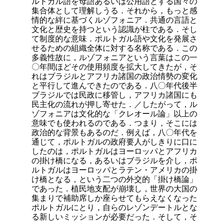
ルトガル語を母語あるいは公用語とする国々の
集合体として理解しうる．それから，もっと感
情的な絆に基づくルゾフォニア．共通の言語と
文化と歴史を持つという認識が柱である．そし
て制度的な意味．ポルトガル語や文化を発展さ
せるための組織全体に対する名称である．この
多義性故に，ルゾフォニアという言葉はこの一
〇年間ほどその使用頻度を拡大してきたが，そ
れはブラジルとアフリカ諸国の政治情勢の変化
と平行して進んできたのである．八〇年代後半
ブラジルでは民政に移管し，アフリカ諸国にも
民主化の流れが押し寄せた．／したがって，ル
ゾフォニアは文化的な「クレオール論」以上の
意味でも使われるのである．つまり，そこには
政治的な背景もあるのだ．例えば，八〇年代を
通じて，ポルトガルの政府要人がしきりに口に
したのは，ポルトガルはヨーロッパとアフリカ
の掛け橋になる，あるいはブラジルを介し，ポ
ルトガルはヨーロッパとラテン・アメリカの掛
け橋となる，という二つの外交的「掛け橋論」
であった．植民地支配が崩壊し，世界の大国の
集まりで補助席しか座らせてもらえなくなった
ポルトガルにとり，自らのレゾンデートルとな
る新しいミッションが必要だった．そして，そ