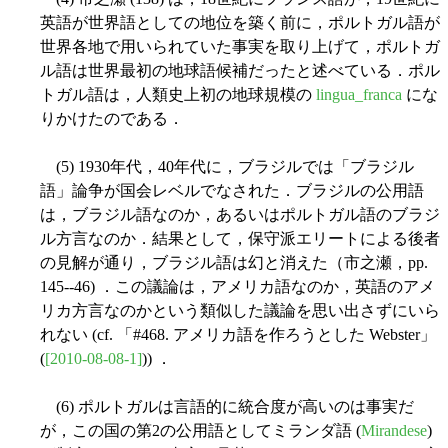
英語が世界語としての地位を築く前に，ポルトガル語が
世界各地で用いられていた事実を取り上げて，ポルトガ
ル語は世界最初の地球語候補だったと述べている．ポル
トガル語は，人類史上初の地球規模の
lingua_franca
にな
りかけたのである．
(5) 1930年代，40年代に，ブラジルでは「ブラジル
語」論争が国会レベルでなされた．ブラジルの公用語
は，ブラジル語なのか，あるいはポルトガル語のブラジ
ル方言なのか．結果として，保守派エリートによる後者
の見解が通り，ブラジル語は幻と消えた（市之瀬，pp.
145--46) ．この議論は，アメリカ語なのか，英語のアメ
リカ方言なのかという類似した議論を思い出さずにいら
れない (cf. 「#468. アメリカ語を作ろうとした Webster」
(
[2010-08-08-1]
)) ．
(6) ポルトガルは言語的に統合度が高いのは事実だ
が，この国の第2の公用語としてミランダ語 (
Mirandese
)