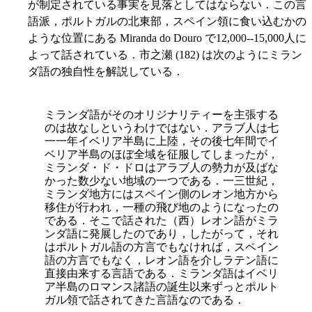
が制定されている事実を見落としてはならない．この言
語派，ポルトガルの北東部，スペイン領に食い込むかの
ような位置にある Miranda do Douro で12,000--15,000人に
よって話されている．市之瀬 (182) は次のようにミラン
ダ語の独自性を解説している．
ミランダ語がそのオリジナリティーを主張する
のは故なしというわけではない．アラブ人は七
一一年イベリア半島に上陸，その後七年間でイ
ベリア半島のほぼ全域を征服してしまったが，
ミランダ・ド・ドロはアラブ人の勢力が及ばな
かった数少ない地域の一つである．一三世紀，
ミランダ地方にはスペイン側のレオン地方から
移住が行われ，一種の飛び地のようになったの
である．そこで話された（西）レオン語がミラ
ンダ語に発展したのであり，したがって，それ
はポルトガル語の方言でもなければ，スペイン
語の方言でもなく，レオン語を介しラテン語に
直接由来する言語である．ミランダ語はイベリ
ア半島のロマンス諸語の誕生以来ずっとポルト
ガル領で話されてきた言語なのである．