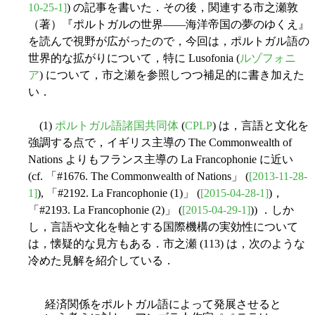
10-25-1]
) の記事を書いた．その後，関連する市之瀬敦
（著）『ポルトガルの世界――海洋帝国の夢のゆくえ』
を読んで視野が広がったので，今回は，ポルトガル語の
世界的な拡がりについて，特に Lusofonia (
ルゾフォニ
ア
) について，市之瀬を参照しつつ補足的に書き加えた
い．
(1)
ポルトガル語諸国共同体
(
CPLP
) は，言語と文化を
強調する点で，イギリス主導の The Commonwealth of
Nations よりもフランス主導の La Francophonie に近い
(cf. 「#1676. The Commonwealth of Nations」 (
[2013-11-28-
1]
), 「#2192. La Francophonie (1)」 (
[2015-04-28-1]
)，
「#2193. La Francophonie (2)」 (
[2015-04-29-1]
)) ．しか
し，言語や文化を軸とする国際機構の実効性について
は，懐疑的な見方もある．市之瀬 (113) は，次のような
冷めた見解を紹介している．
経済関係をポルトガル語によって発展させると