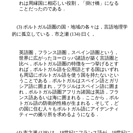
れは周縁国に相応しい役割，「掛け橋」になる
ことだったのである．
(3) ポルトガル語圏の国・地域の各々は，言語地理学
的に孤立している．市之瀬 (134) 曰く，
英語圏，フランス語圏，スペイン語圏という，
世界に広がったヨーロッパ諸語が築く言語圏と
比べ，ポルトガル語圏の特徴を一つ挙げるとす
れば，ポルトガル語を公用語とする国はいずれ
も周辺にポルトガル語を使う国を持たないとい
うことである．ポルトガルはスペイン語とガリ
シア語に囲まれ，ブラジルはスペイン語に囲ま
れ，ポルトガル語圏アフリカ諸国は英語，フラ
ンス語あるいは海に囲まれる．ここから，ポル
トガル語の防衛的性格が生まれる．そして，ど
の国に住む人々もポルトガル語にアイデンティ
ティーの拠り所を求めるようになる．
(4) 市之瀬 (138) は，18世紀にフランス語が，19世紀に