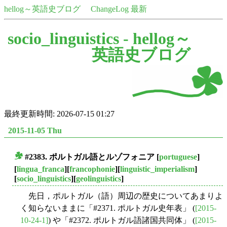
hellog～英語史ブログ
ChangeLog 最新
socio_linguistics -
hellog～
英語史ブログ
最終更新時間: 2026-07-15 01:27
2015-11-05 Thu
#2383. ポルトガル語とルゾフォニア
[
portuguese
]
■
[
lingua_franca
][
francophonie
][
linguistic_imperialism
]
[
socio_linguistics
][
geolinguistics
]
先日，ポルトガル（語）周辺の歴史についてあまりよ
く知らないままに「#2371. ポルトガル史年表」 (
[2015-
10-24-1]
) や「#2372. ポルトガル語諸国共同体」 (
[2015-