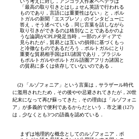
いう考えに対し，アンゴラ人作家ペペテラは
「最高の取り引きとはしょせん英語で行われる
ものであり，言語には重要性はない」と，ポル
トガルの新聞「エスプレソ」のインタビューに
答え，そう述べている．同じ言葉を話しながら
取り引きができるのは格別なことであるかのよ
うな論調がCPLP発足当時，一部のメディアで
見られたが，貿易とは互いの損得に基づくもっ
と冷徹なものであるだろう．ポルトガルにとり
重要な貿易相手国はEU諸国であり，ブラジル
もポルトガルやポルトガル語圏アフリカ諸国と
の貿易に多くは依存していないのである．
(2) 「ルゾフォニア」という言葉は，サラザール時代
に濫用されたため，その後やや忌避されてきたが，20世
紀末になって再び蘇ってきた．その理由は「ルゾフォニ
ア」が多義的で便利であるからだという．市之瀬 (127)
は，少なくとも3つの語義を認めている．
まずは地理的な概念としてのルゾフォニア．ポ