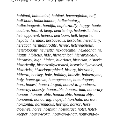
habitual
,
habituated
,
habitué
,
haemoglobin
,
half
,
half-hour
,
hallucination
,
hallucinatory
,
hallucinogenic
,
handful
,
haphazardly
,
happy
,
haute-
couture
,
hazard
,
heap
,
heartening
,
hedonistic
,
heir
,
heir-apparent
,
heiress
,
heirloom
,
hell
,
heparin
,
hepatic
,
heraldic
,
herbaceous
,
herbalist
,
hereditary
,
heretical
,
hermaphrodite
,
heroic
,
heterogenous
,
heterologous
,
heuristic
,
hexadecimal
,
hexagonal
,
hi
,
hiatus
,
hibiscus
,
hide
,
hierarchical
,
hierarchically
,
hierarchy
,
high
,
higher
,
hilarious
,
historian
,
historic
,
historically
,
historically-created
,
historically-evolved
,
historicist
,
historiographical
,
history
,
histrionic
,
hitherto
,
hockey
,
hole
,
holiday
,
holistic
,
holoenzyme
,
holy
,
home-grown
,
homogeneous
,
homologous
,
hon.
,
honest
,
honest-to-god
,
honest-to-goodness
,
honestly
,
honesty
,
honorable
,
honorarium
,
honorary
,
honour
,
honour-able
,
honourable
,
honourably
,
honoured
,
honouring
,
hopeful
,
horchata
,
horizon
,
horizontal
,
horrendous
,
horrific
,
horror
,
hors-
d'oeuvre
,
horse
,
hospital
,
host/target
,
hotel
,
hotel-
keeper
,
hour's-worth
,
hour-an-a-half
,
hour-and-a-