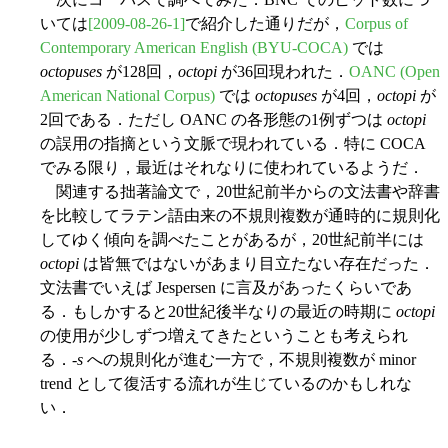
いては
[2009-08-26-1]
で紹介した通りだが，
Corpus of
Contemporary American English (BYU-COCA)
では
octopuses
が128回，
octopi
が36回現われた．
OANC (Open
American National Corpus)
では
octopuses
が4回，
octopi
が
2回である．ただし OANC の各形態の1例ずつは
octopi
の誤用の指摘という文脈で現われている．特に COCA
でみる限り，最近はそれなりに使われているようだ．
関連する拙著論文で，20世紀前半からの文法書や辞書
を比較してラテン語由来の不規則複数が通時的に規則化
してゆく傾向を調べたことがあるが，20世紀前半には
octopi
は皆無ではないがあまり目立たない存在だった．
文法書でいえば Jespersen に言及があったくらいであ
る．もしかすると20世紀後半なりの最近の時期に
octopi
の使用が少しずつ増えてきたということも考えられ
る．-
s
への規則化が進む一方で，不規則複数が minor
trend として復活する流れが生じているのかもしれな
い．