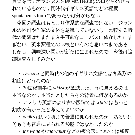
英語を話すオランダ人医師 Van Helsing の口から発せら
れているもので，同時代イギリス英語でどの程度
spontaneous form であったかは分からない．
今回の調査はもとより体系的な調査ではない．ジャン
ルの区別や作家の文体を意識していないし，比較する時
代の間隔はたまたま入手可能なコーパスに依存したにす
ぎない．英米変種での比較というのも思いつきである．
しかし，興味深い問いが新たに生まれたので，今後は追
跡調査をしてみたい．
・
Dracula
と同時代の他のイギリス文語では各異形の
頻度はどうなのか
・ 20世紀前半に
whilst
が激減したように見えるのは
本当なのか，本当だとしたらその背景に何があるのか
・ アメリカ英語のより古い段階では
whilst
はもっと
頻度が高かったと考えてよいのか
・
whiles
はいつ頃まで普通に見られたのか，あるいは
そもそも普通に見られる形態ではなかったのか
・
the while
や
the whilst
などの複合形については頻度