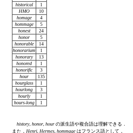
historical
1
HMO
10
homage
4
hommage
5
honest
24
honor
5
honorable
14
honorarium
1
honorary
13
honored
1
honorific
3
hour
135
hourglass
1
hourlong
3
hourly
1
hours-long
1
history
,
honor
,
hour
の派生語や複合語は理解できる．
また，
Henri
,
Hermes
,
hommage
はフランス語として，