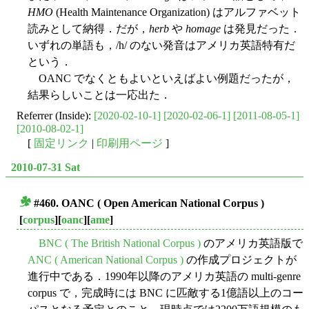
HMO
(Health Maintenance Organization) はアルファベット
読みとして納得．だが，
herb
や
homage
は発見だった．
いずれの単語も，/h/ のない発音はアメリカ英語特有だ
という．
OANC でなくともよいといえばよい例題だったが，
結果らしいことは一応出た．
Referrer (Inside):
[2020-02-10-1]
[2020-02-06-1]
[2011-08-05-1]
[2010-08-02-1]
[
固定リンク
|
印刷用ページ
]
2010-07-31 Sat
#460. OANC ( Open American National Corpus )
■
[
corpus
][
oanc
][
ame
]
BNC ( The British National Corpus )
のアメリカ英語版で
ANC ( American National Corpus )
の作成プロジェクトが
進行中である．1990年以降のアメリカ英語の multi-genre
corpus で，完成時には BNC に匹敵する1億語以上のコー