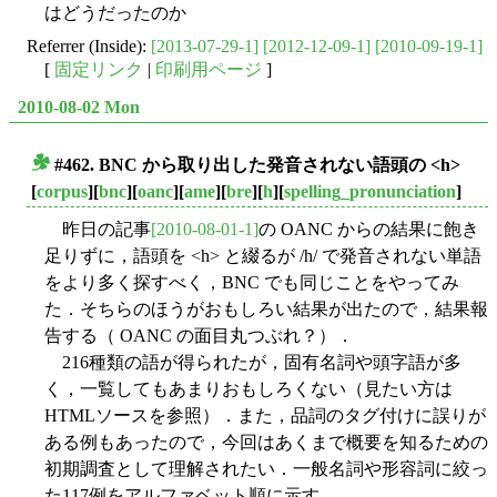
はどうだったのか
Referrer (Inside):
[2013-07-29-1]
[2012-12-09-1]
[2010-09-19-1]
[
固定リンク
|
印刷用ページ
]
2010-08-02 Mon
#462. BNC から取り出した発音されない語頭の <h>
■
[
corpus
][
bnc
][
oanc
][
ame
][
bre
][
h
][
spelling_pronunciation
]
昨日の記事
[2010-08-01-1]
の OANC からの結果に飽き
足りずに，語頭を <h> と綴るが /h/ で発音されない単語
をより多く探すべく，BNC でも同じことをやってみ
た．そちらのほうがおもしろい結果が出たので，結果報
告する（ OANC の面目丸つぶれ？）．
216種類の語が得られたが，固有名詞や頭字語が多
く，一覧してもあまりおもしろくない（見たい方は
HTMLソースを参照）．また，品詞のタグ付けに誤りが
ある例もあったので，今回はあくまで概要を知るための
初期調査として理解されたい．一般名詞や形容詞に絞っ
た117例をアルファベット順に示す．