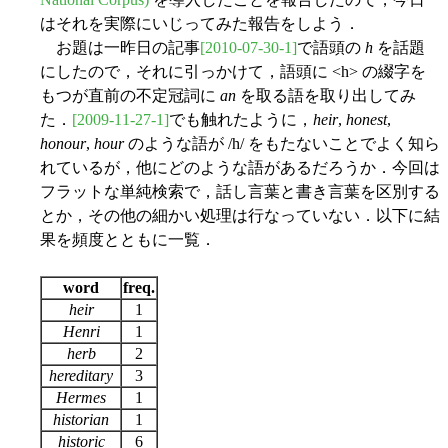
はそれを実際にいじってみた報告をしよう．
お題は一昨日の記事
[2010-07-30-1]
で語頭の
h
を話題
にしたので，それに引っかけて，語頭に <h> の綴字を
もつが直前の不定冠詞に
an
を取る語を取り出してみ
た．
[2009-11-27-1]
でも触れたように，
heir
,
honest
,
honour
,
hour
のような語が /h/ をもたないことでよく知ら
れているが，他にどのような語があるだろうか．今回は
フラットな単純検索で，話し言葉と書き言葉を区別する
とか，その他の細かい処理は行なっていない．以下に結
果を頻度とともに一覧．
word
freq.
heir
1
Henri
1
herb
2
hereditary
3
Hermes
1
historian
1
historic
6