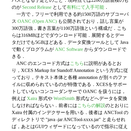
パスとなる予定とのこと．現時点では2200万語規模のも
のが
Second Release
として
有料にて入手可能
．
一方で，フリーで利用できる約1500万語のサブコーパ
ス
OANC (Open ANC)
も公開されており，話し言葉が
300万語強，書き言葉が1100万語強という構成だ．こち
らは316MBほどでダウンロード可能．展開するとデー
タだけでも5GBほどある．データ変換ツールとして Java
で動くプログラムが
ANC Software
からダウンロードで
きる．
ANC のエンコード方式は
こちら
に説明があるとお
り，XCES Markup for Standoff Annotation という方式に従
っており，テキスト本体と各種 annotation が別々のファ
イルに収められているのが特徴である．XCESをサポー
トしていないコンコーダンサーで OANC を扱うには，
例えば
Xaira
形式や
WordSmith
形式などへデータを変換
しなければならない．前者には
こちらの解説
のとおりに
Xaira 付属のインデクサーを用いる．後者は ANCTool の
ディレクトリで "java -jar ANCTool-xxxx.jar" と走らせれ
ば，あとはGUIウィザードになっているので指示に従え