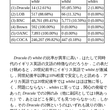
while
whilst
whiles
(1)
Dracula
14 (12.61%)
95 (85.59%)
2 (1.80%)
(2) LOB
517 (88.68%)
66 (11.32%)
0 (0.00%)
(3) BNC
48,761 (89.41%)
5,773 (10.59%)
0 (0.00%)
(4) Brown
592 (100.00%)
0 (0.00%)
0 (0.00%)
(5) OANC
7,893 (100.00%)
0 (0.00%)
0 (0.00%)
(6) COCA
246,207 (99.82%)
447 (0.18%)
0 (0.00%)
Dracula
の
whilst
の比率が異常に高い．はたして同時
代のイギリス英語の文語の特徴なのだろうか．この表だ
け眺めると，20世紀前半にイギリス英語で
whilst
が激減
し，同世紀後半以降は10%程度で安定したと読める．ア
メリカ英語では20世紀後半では
whilst
はほぼ無に等し
く，問題にならない．
whiles
に至っては，関心の発端で
あった
Dracula
での2例のみ（他に副詞としては1例あっ
た）で，あとはどこを探しても見つからなかった．しか
も，その
Dracula
の2例というのはいずれも訛りの強い