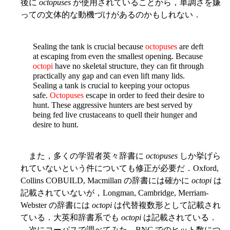
後に
octopuses
が使用されていることから，単調さを嫌
っての文体的な動機づけがあるのかもしれない．
Sealing the tank is crucial because
octopuses
are deft
at escaping from even the smallest opening. Because
octopi
have no skeletal structure, they can fit through
practically any gap and can even lift many lids.
Sealing a tank is crucial to keeping your octopus
safe.
Octopuses
escape in order to feed their desire to
hunt. These aggressive hunters are best served by
being fed live crustaceans to quell their hunger and
desire to hunt.
また，多くの学習者英々辞書に
octopuses
しか挙げら
れていないという件についても修正が必要だ．Oxford,
Collins COBUILD, Macmillan の辞書には確かに
octopi
は
記載されていないが，Longman, Cambridge, Merriam-
Webster の辞書には
octopi
は代替複数形として記載され
ている．大英和辞書系でも
octopi
は記載されている．
次にコーパスで調べてみた．BNC でのヒット数につ