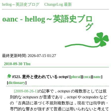
hellog～英語史ブログ
ChangeLog 最新
oanc -
hellog～英語史ブロ
グ
最終更新時間: 2026-07-15 01:27
2010-09-30 Thu
#521. 意外と使われている
octopi
[
plural
][
coca
][
oanc
]
■
[
dictionary
]
[2009-08-26-1]
の記事で，
octopus
の複数形としては規
則的な
octopuses
が普通であり，
octopi
や
octopodes
など
の「古典語に基づく不規則複数形は，現在では衒学的・
専門的な響きが強すぎて普通には用いられないと考えて