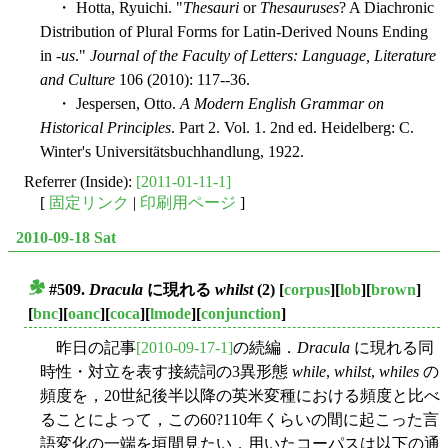
・ Hotta, Ryuichi. "
Thesauri
or
Thesauruses
? A Diachronic
Distribution of Plural Forms for Latin-Derived Nouns Ending
in -
us
."
Journal of the Faculty of Letters: Language, Literature
and Culture
106 (2010): 117--36.
・ Jespersen, Otto.
A Modern English Grammar on
Historical Principles
. Part 2. Vol. 1. 2nd ed. Heidelberg: C.
Winter's Universitätsbuchhandlung, 1922.
Referrer (Inside):
[2011-01-11-1]
[
固定リンク
|
印刷用ページ
]
2010-09-18 Sat
#509.
Dracula
に現れる
whilst
(2)
[
corpus
][
lob
][
brown
]
■
[
bnc
][
oanc
][
coca
][
lmode
][
conjunction
]
昨日の記事
[2010-09-17-1]
の続編．
Dracula
に現れる同
時性・対立を表す接続詞の3異形態
while
,
whilst
,
whiles
の
頻度を，20世紀後半以降の英米変種における頻度と比べ
ることによって，この60?110年くらいの間に起こった言
語変化の一端を垣間見たい．用いたコーパスは以下の通