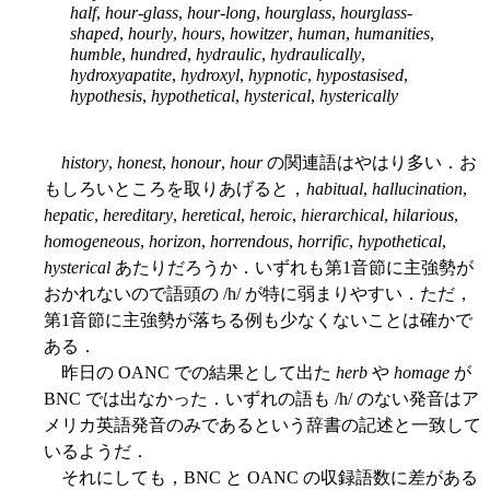
half
,
hour-glass
,
hour-long
,
hourglass
,
hourglass-
shaped
,
hourly
,
hours
,
howitzer
,
human
,
humanities
,
humble
,
hundred
,
hydraulic
,
hydraulically
,
hydroxyapatite
,
hydroxyl
,
hypnotic
,
hypostasised
,
hypothesis
,
hypothetical
,
hysterical
,
hysterically
history
,
honest
,
honour
,
hour
の関連語はやはり多い．お
もしろいところを取りあげると，
habitual
,
hallucination
,
hepatic
,
hereditary
,
heretical
,
heroic
,
hierarchical
,
hilarious
,
homogeneous
,
horizon
,
horrendous
,
horrific
,
hypothetical
,
hysterical
あたりだろうか．いずれも第1音節に主強勢が
おかれないので語頭の /h/ が特に弱まりやすい．ただ，
第1音節に主強勢が落ちる例も少なくないことは確かで
ある．
昨日の OANC での結果として出た
herb
や
homage
が
BNC では出なかった．いずれの語も /h/ のない発音はア
メリカ英語発音のみであるという辞書の記述と一致して
いるようだ．
それにしても，BNC と OANC の収録語数に差がある