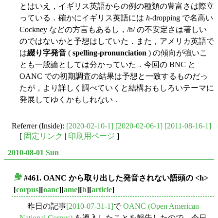
とはいえ，イギリス英語からの例の種類の豊富さは際立
っている．確かにイギリス英語には
h
-dropping で名高い
Cockney などの方言もあるし，/h/ の不安定さは著しい
のではないかと予想はしていた．また，アメリカ英語で
は
綴り字発音
(
spelling-pronunciation
) の傾向が強いこ
とも一般論としては分かっていた．今回の BNC と
OANC での初期調査の結果は予想と一致するものだっ
たが，より詳しく調べていくと結構おもしろいテーマに
発展してゆくかもしれない．
Referrer (Inside):
[2020-02-10-1]
[2020-02-06-1]
[2011-08-16-1]
[
固定リンク
|
印刷用ページ
]
2010-08-01 Sun
#461. OANC から取り出した発音されない語頭の <h>
■
[
corpus
][
oanc
][
ame
][
h
][
article
]
昨日の記事
[2010-07-31-1]
で
OANC (Open American
National Corpus)
を導入したことを報告したので，今日