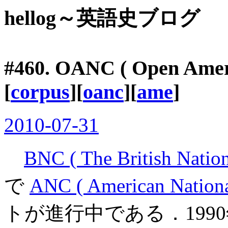
hellog～英語史ブログ
#460. OANC ( Open Ameri
[
corpus
][
oanc
][
ame
]
2010-07-31
BNC ( The British Nation
で
ANC ( American Nationa
トが進行中である．199