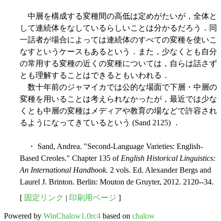
中層を構成する変種間の高低は定めがたいが，全体と
して連続体をなしているらしいことは分かるだろう．同
一話者が場合によっては連続体のすべての変種を使いこ
なすというケースもあるという．また，少なくとも自分
の常用する変種の近くの変種については，自らは話さず
とも理解することはできるともいわれる．
数十年前のジャマイカでは公的な場面で下層・中層の
変種を用いることは考えられなかったが，最近では少な
くとも中層の変種はメディアや教育の場などで許容され
るようになってきているという (Sand 2125) ．
・ Sand, Andrea. "Second-Language Varieties: English-
Based Creoles." Chapter 135 of
English Historical Linguistics:
An International Handbook.
2 vols. Ed. Alexander Bergs and
Laurel J. Brinton. Berlin: Mouton de Gruyter, 2012. 2120--34.
[
固定リンク
|
印刷用ページ
]
Powered by
WinChalow1.0rc4
based on
chalow