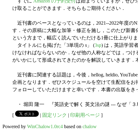
すでに
Amazon の予約受付
は始まっていますが，ぜひ5
け取ることができます．そちらもご期待ください．
近刊書のベースとなっているのは，2021--2022年度の
す．その原稿に大幅な加筆・修正を施し，このたび新書
という方まで，幅広く読んでいただける1冊に仕上がり
タイトルにも掲げた「3単現の
s
」 (
3sp
) は，英語学
けなければならないのか．なぜ他の人称などでは，つけ
がいかにして形成されてきたのかを解説していきます．
近刊書に関連する話題は，今後，hellog, heldio,
企画となります．ぜひスケジュールを空けて生配信をお
フォローしていただけますと幸いです．本書の出版をき
・ 堀田 隆一 『英語史で解く 英文法の謎 --- なぜ「
[
|
固定リンク
|
印刷用ページ
]
Powered by
WinChalow1.0rc4
based on
chalow