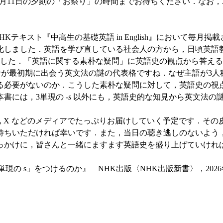
月11日の夕刻の「お祭り」の時間までお待ちください．なお，A
NHKテキスト『中高生の基礎英語 in English』において
化しました．英語を学び直している社会人の方から，日頃英語
ました．「英語に関する素朴な疑問」に英語史の観点から答え
習者が最初期に出会う英文法の謎の代表格ですね．なぜ主語が3人
る必要がないのか．こうした素朴な疑問に対して，英語史の視
本書には，3単現の
-s
以外にも，英語史的な知見から英文法の
 YouTube, X などのメディアでたっぷりお届けしていく予定で
待ちいただければ幸いです．また，当日の聴き逃しのないよう
っかけに，皆さんと一緒にますます英語史を盛り上げていけれ
３単現の s」をつけるのか』 NHK出版〈NHK出版新書〉，202