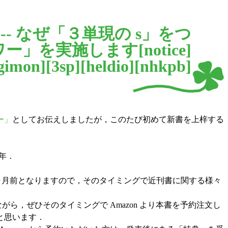
--- なぜ「３単現の s」をつ
ワー」を実施します[
notice
]
gimon
][
3sp
][
heldio
][
nhkpb
]
ー」
としてお伝えしましたが，このたび初めて新書を上梓する
6年．
1ヶ月前となりますので，そのタイミングで近刊書に関する様々
ながら，ぜひそのタイミングで Amazon より本書を予約注文し
と思います．