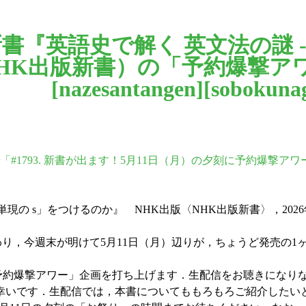
，新書『英語史で解く 英文法の謎 
HK出版新書）の「予約爆撃ア
[
nazesantangen
][
sobokuna
「#1793. 新書が出ます！5月11日（月）の夕刻に予約爆撃アワ
３単現の s」をつけるのか』 NHK出版〈NHK出版新書〉，202
わり，今週末が明けて5月11日（月）辺りが，ちょうど発売の
配信で「予約爆撃アワー」企画を打ち上げます．生配信をお聴きになり
幸いです．生配信では，本書についてももろもろご紹介したい