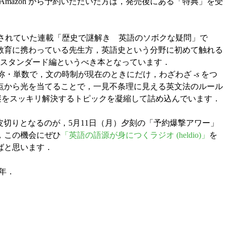
mazon から予約いただいた方は，発売後にある「特典」を受
毎月掲載されていた連載「歴史で謎解き 英語のソボクな疑問」で
教育に携わっている先生方，英語史という分野に初めて触れる
るスタンダード編というべき本となっています．
称・単数で，文の時制が現在のときにだけ，わざわざ -
s
をつ
点から光を当てることで，一見不条理に見える英文法のルール
謎をスッキリ解決するトピックを凝縮して詰め込んでいます．
す．その皮切りとなるのが，5月11日（月）夕刻の「予約爆撃アワー」
，この機会にぜひ
「英語の語源が身につくラジオ (heldio)」
を
ばと思います．
6年．