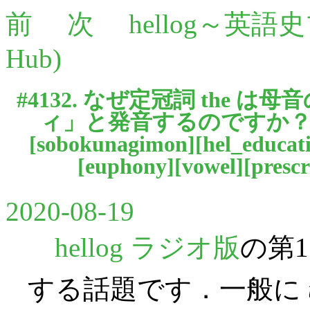
前
次
hellog～英語
Hub)
#4132. なぜ定冠詞 the は母
ィ」と発音するのですか？ ---
[
sobokunagimon
][
hel_educat
[
euphony
][
vowel
][
presc
2020-08-19
hellog ラジオ版
の第
する話題です．一般に