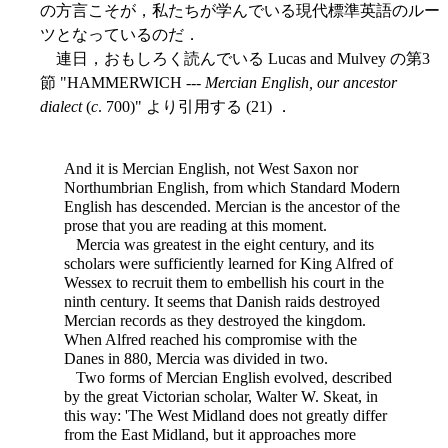
の方言こそが，私たちが学んでいる現代標準英語のルー
ツとなっているのだ．
連日，おもしろく読んでいる Lucas and Mulvey の第3
節 "HAMMERWICH ---
Mercian English, our ancestor
dialect
(
c
. 700)" より引用する (21) ．
And it is Mercian English, not West Saxon nor
Northumbrian English, from which Standard Modern
English has descended. Mercian is the ancestor of the
prose that you are reading at this moment.
Mercia was greatest in the eight century, and its
scholars were sufficiently learned for King Alfred of
Wessex to recruit them to embellish his court in the
ninth century. It seems that Danish raids destroyed
Mercian records as they destroyed the kingdom.
When Alfred reached his compromise with the
Danes in 880, Mercia was divided in two.
Two forms of Mercian English evolved, described
by the great Victorian scholar, Walter W. Skeat, in
this way: 'The West Midland does not greatly differ
from the East Midland, but it approaches more