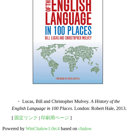
・ Lucas, Bill and Christopher Mulvey.
A History of the
English Language in 100 Places
. London: Robert Hale, 2013.
[
固定リンク
|
印刷用ページ
]
Powered by
WinChalow1.0rc4
based on
chalow