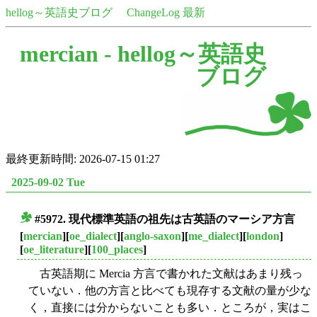
hellog～英語史ブログ
ChangeLog 最新
mercian -
hellog～英語史
ブログ
最終更新時間: 2026-07-15 01:27
2025-09-02 Tue
#5972. 現代標準英語の祖先は古英語のマーシア方言
■
[
mercian
][
oe_dialect
][
anglo-saxon
][
me_dialect
][
london
]
[
oe_literature
][
100_places
]
古英語期に Mercia 方言で書かれた文献はあまり残っ
ていない．他の方言と比べても現存する文献の量が少な
く，直接には分からないことも多い．ところが，実はこ