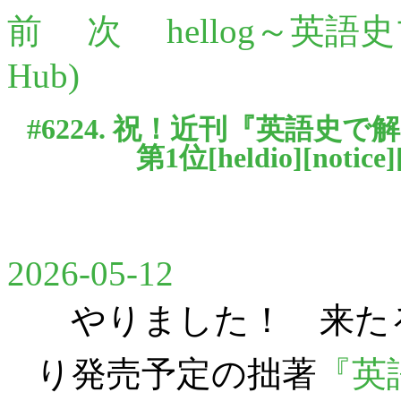
前
次
hellog～英語
Hub)
#6224. 祝！近刊『英語史で
第1位[
heldio
][
notice
]
2026-05-12
やりました！ 来たる6
り発売予定の拙著
『英語