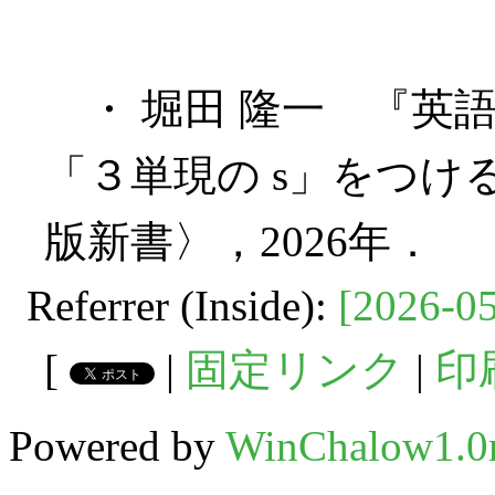
・ 堀田 隆一 『英語史
「３単現の s」をつけ
版新書〉，2026年．
Referrer (Inside):
[2026-05
[
|
固定リンク
|
印
Powered by
WinChalow1.0