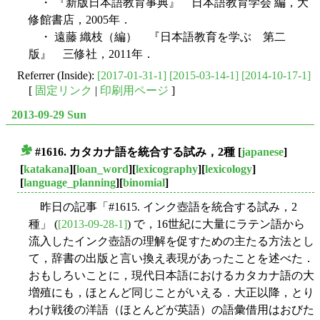
・ 『新版日本語教育事典』 日本語教育学会 編，大
修館書店，2005年．
・ 遠藤 織枝（編） 『日本語教育を学ぶ 第二
版』 三修社，2011年．
Referrer (Inside):
[2017-01-31-1]
[2015-03-14-1]
[2014-10-17-1]
[
固定リンク
|
印刷用ページ
]
2013-09-29 Sun
#1616. カタカナ語を統合する試み，2種
[
japanese
]
■
[
katakana
][
loan_word
][
lexicography
][
lexicology
]
[
language_planning
][
binomial
]
昨日の記事「#1615. インク壺語を統合する試み，2
種」 (
[2013-09-28-1]
) で，16世紀に大量にラテン語から
流入したインク壺語の理解を促すための主たる方法とし
て，辞書の出版と言い換え表現があったことを述べた．
おもしろいことに，現代日本語におけるカタカナ語の大
増殖にも，ほとんど同じことがいえる．大正以降，とり
わけ戦後の洋語（ほとんどが英語）の語彙借用はおびた