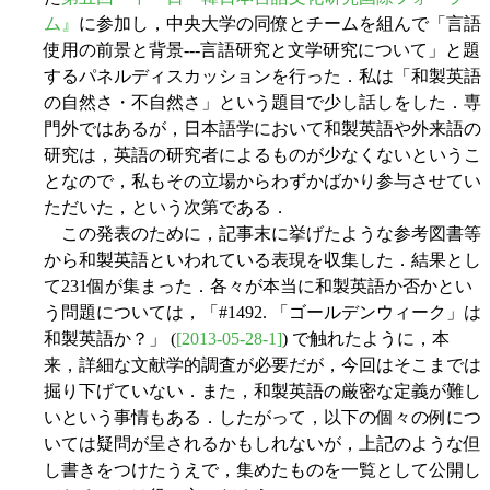
ム』
に参加し，中央大学の同僚とチームを組んで「言語
使用の前景と背景---言語研究と文学研究について」と題
するパネルディスカッションを行った．私は「和製英語
の自然さ・不自然さ」という題目で少し話しをした．専
門外ではあるが，日本語学において和製英語や外来語の
研究は，英語の研究者によるものが少なくないというこ
となので，私もその立場からわずかばかり参与させてい
ただいた，という次第である．
この発表のために，記事末に挙げたような参考図書等
から和製英語といわれている表現を収集した．結果とし
て231個が集まった．各々が本当に和製英語か否かとい
う問題については，「#1492. 「ゴールデンウィーク」は
和製英語か？」 (
[2013-05-28-1]
) で触れたように，本
来，詳細な文献学的調査が必要だが，今回はそこまでは
掘り下げていない．また，和製英語の厳密な定義が難し
いという事情もある．したがって，以下の個々の例につ
いては疑問が呈されるかもしれないが，上記のような但
し書きをつけたうえで，集めたものを一覧として公開し