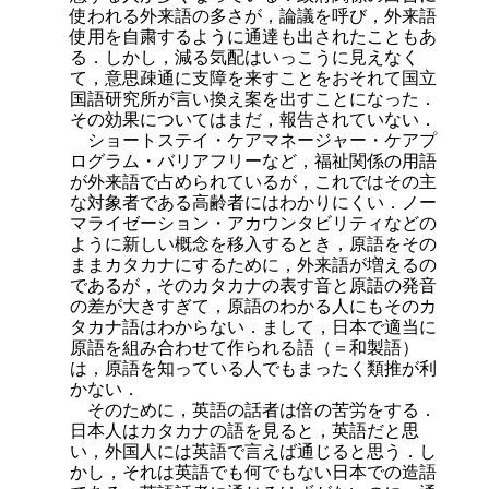
使われる外来語の多さが，論議を呼び，外来語
使用を自粛するように通達も出されたこともあ
る．しかし，減る気配はいっこうに見えなく
て，意思疎通に支障を来すことをおそれて国立
国語研究所が言い換え案を出すことになった．
その効果についてはまだ，報告されていない．
ショートステイ・ケアマネージャー・ケアプ
ログラム・バリアフリーなど，福祉関係の用語
が外来語で占められているが，これではその主
な対象者であ
る高齢者にはわかりにくい．ノー
マライゼーション・アカウンタビリティなどの
ように新しい概念を移入するとき，原語をその
ままカタカナにするために，外来語が増えるの
であるが，そのカタカナの表す音と原語の発音
の差が大きすぎて，原語のわかる人にもそのカ
タカナ語はわからない．まして，日本で適当に
原語を組み合わせて作られる語（＝和製語）
は，原語を知っている人でもまったく類推が利
かない．
そのために，英語の話者は倍の苦労をする．
日本人はカタカナの語を見ると，英語だと思
い，外国人には英語で言えば通じると思う．し
かし，それは英語でも何でもない日本での造語