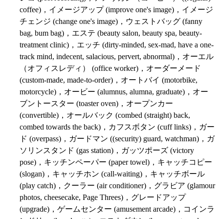
coffee)，イメージアップ (improve one's image)，イメージ
チェンジ (change one's image)，ウェストバッグ (fanny
bag, bum bag)，エステ (beauty salon, beauty spa, beauty-
treatment clinic)，エッチ (dirty-minded, sex-mad, have a one-
track mind, indecent, salacious, pervert, abnormal)，オーエル
（オフィスレディ） (office worker)，オーダーメード
(custom-made, made-to-order)，オートバイ (motorbike,
motorcycle)，オービー (alumnus, alumna, graduate)，オー
ブントースター (toaster oven)，オープンカー
(convertible)，オールバック (combed (straight) back,
combed towards the back)，カフスボタン (cuff links)，ガー
ド (overpass)，ガードマン ((security) guard, watchman)，ガ
ソリンスタンド (gas station)，ガッツポーズ (victory
pose)，キッチンペーパー (paper towel)，キャッチコピー
(slogan)，キャッチホン (call-waiting)，キャッチボール
(play catch)，クーラー (air conditioner)，グラビア (glamour
photos, cheesecake, Page Threes)，グレードアップ
(upgrade)，ゲームセンター (amusement arcade)，コインラ