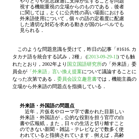
やりとりや意志疎通に支障が生ずることを問題
視する機能重視の立場からのものである．後者
に関しては，とくに公共性の高い場面における
外来語使用について，個々の語の定着度に配慮
した適切な対応を求める動きが国のレベルでも
見られる．
このような問題意識を受けて，昨日の記事「#1616. カ
タカナ語を統合する試み，2種」 (
[2013-09-29-1]
) でも触
れたとおり，2002年より
国立国語研究所
の「外来語」委
員会が
「外来語」言い換え提案
について議論することに
なった次第である．
委員会設立趣意書
では，機能主義の
立場から外来語の問題点を指摘している．
外来語・外国語の問題点
近年，片仮名やローマ字で書かれた目新しい
外来語・外国語が，公的な役割を担う官庁の白
書や広報紙，また，日々の生活と切り離すこと
のできない新聞・雑誌・テレビなどで数多く使
われていると指摘されています．例えば，高齢