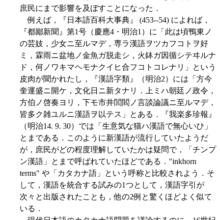
庶民にまで影響を及ぼすことになった．
例えば，『日本語百科大事典』 (453--54) によれば，
『都鄙新聞』第1号（慶應4・明治1）に「此は頃鴨東ノ
の芸妓，少女ニ至ルマデ，専ラ漢語ヲツカフコトヲ好
ミ，霖雨ニ盆地ノ金魚ガ脱走シ，火鉢ガ因循シテヰルナ
ド，何ノワキマヘモナクイヒ合フコトコレナリ」という
皮肉が聞かれたし，『漢語字類』（明治2）には「方今
奎運盛ニ開ケ，文化日ニ新タナリ．上ミハ朝廷ノ政令，
方伯ノ啓奏ヨリ，下モ市井閭閻ノ言談論議ニ至ルマデ，
皆多ク雑ユルニ漢語ヲ以テス」とある．『我楽多珍報』
（明治14. 9. 30）では「生意気な猫ハ漢語で無心いひ」
とまである．このように新漢語が流行していたようだ
が，庶民がどの程度理解していたかは疑問で，「チンプ
ン漢語」とまで呼ばれていたほどである．"inkhorn
terms" や「カタカナ語」という呼称と比較されよう．そ
して，漢語を統合する試みの1つとして，漢語字引が
次々と出版されたことも，他の2例と驚くほどよく似て
いる．