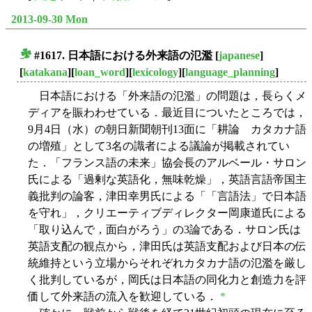
2013-09-30 Mon
#1617. 日本語における外来語の氾濫
[
japanese
]
■
[
katakana
][
loan_word
][
lexicology
][
language_planning
]
日本語における「外来語の氾濫」の問題は，長らくメ
ディアを賑わわせている．最近目についたところでは，
9月4日（水）の朝日新聞朝刊13面に「耕論 カタカナ語
の増殖」として3名の識者による議論が掲載されてい
た．「フランス語の未来」協会長のアルベール・サロン
氏による「過剰な英語化，無味乾燥」，英語言語帝国主
義批判の論客，津田幸男氏による「「言語法」で日本語
を守れ」，クリエーティブディレクター岡康道氏による
「取り込んで，面白がろう」の3論である．サロン氏は
英語支配の観点から，津田氏は英語支配および日本の伝
統維持という立場からそれぞれカタカナ語の氾濫を厳し
く批判しているが，岡氏は日本語の同化力と創造力を評
価して外来語の流入を歓迎している．
*