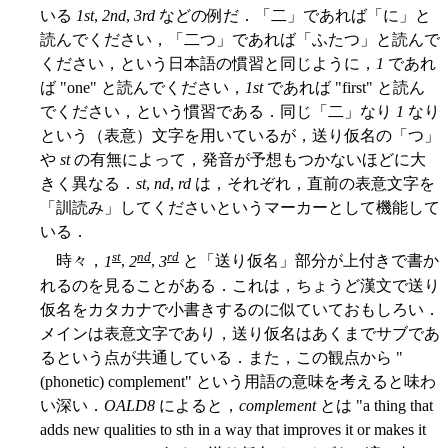
いる
1st
,
2nd
,
3rd
などの例だ．「二」であれば「に」と
読んでください，「二つ」であれば「ふたつ」と読んで
ください，という日本語の慣習と同じように，
1
であれ
ば "one" と読んでください，
1st
であれば "first" と読ん
でください，という慣習である．同じ「二」なり
1
なり
という（表意）文字を用いているが，送り仮名の「つ」
や
st
の有無によって，発音が予想もつかないほどに大
きく異なる．
st
,
nd
,
rd
は，それぞれ，直前の表意文字を
「訓読み」してくださいというマーカーとして機能して
いる．
st
nd
rd
時々，
1
,
2
,
3
と「送り仮名」部分が上付きで書か
れるのを見ることがある．これは，ちょうど漢文で送り
仮名をカタカナで小書きするのに似ていておもしろい．
メインは表意文字であり，送り仮名はあくまでサブであ
るという点が共通している．また，この観点から "
(phonetic) complement" という用語の意味を考えると味わ
い深い．
OALD8
によると，
complement
とは "a thing that
adds new qualities to sth in a way that improves it or makes it