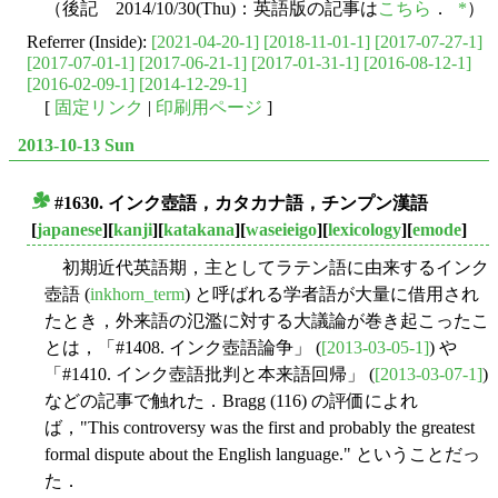
（後記 2014/10/30(Thu)：英語版の記事は
こちら
．
*
）
Referrer (Inside):
[2021-04-20-1]
[2018-11-01-1]
[2017-07-27-1]
[2017-07-01-1]
[2017-06-21-1]
[2017-01-31-1]
[2016-08-12-1]
[2016-02-09-1]
[2014-12-29-1]
[
固定リンク
|
印刷用ページ
]
2013-10-13 Sun
#1630. インク壺語，カタカナ語，チンプン漢語
■
[
japanese
][
kanji
][
katakana
][
waseieigo
][
lexicology
][
emode
]
初期近代英語期，主としてラテン語に由来するインク
壺語 (
inkhorn_term
) と呼ばれる学者語が大量に借用され
たとき，外来語の氾濫に対する大議論が巻き起こったこ
とは，「#1408. インク壺語論争」 (
[2013-03-05-1]
) や
「#1410. インク壺語批判と本来語回帰」 (
[2013-03-07-1]
)
などの記事で触れた．Bragg (116) の評価によれ
ば，"This controversy was the first and probably the greatest
formal dispute about the English language." ということだっ
た．