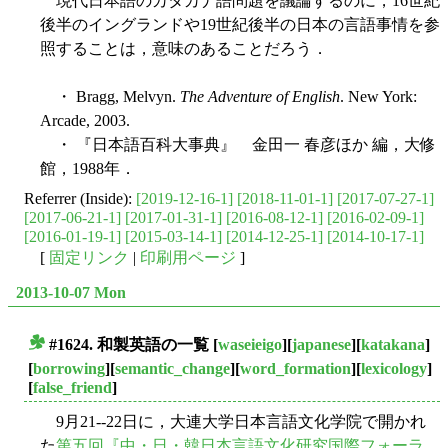
現代日本語のカタカナ語問題を議論するのに，16世紀
後半のイングランドや19世紀後半の日本の言語事情を参
照することは，意味のあることだろう．
・ Bragg, Melvyn.
The Adventure of English
. New York:
Arcade, 2003.
・ 『日本語百科大事典』 金田一 春彦ほか 編，大修
館，1988年．
Referrer (Inside):
[2019-12-16-1]
[2018-11-01-1]
[2017-07-27-1]
[2017-06-21-1]
[2017-01-31-1]
[2016-08-12-1]
[2016-02-09-1]
[2016-01-19-1]
[2015-03-14-1]
[2014-12-25-1]
[2014-10-17-1]
[
固定リンク
|
印刷用ページ
]
2013-10-07 Mon
#1624. 和製英語の一覧
[
waseieigo
][
japanese
][
katakana
]
■
[
borrowing
][
semantic_change
][
word_formation
][
lexicology
]
[
false_friend
]
9月21--22日に，大連大学日本言語文化学院で開かれ
た
第五回『中・日・韓日本言語文化研究国際フォーラ