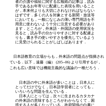
者の介護や福祉に関する広報紙の記事は，読み
手であるお年寄りに配慮した表現を用いること
が，本来何よりも大切にされなければならない
はずです．多くの人を対象とする新聞・放送等
においても，一般になじみの薄い専門用語を不
用意に使わないよう十分に注意する必要があり
ます．ところが，外来語・外国語の使用状況を
見ると，読み手の分かりやすさに対する配慮よ
りも，書き手の使いやすさを優先しているよう
に見受けられることがしばしばあります．
日本語教育の立場からも，外来語の問題点が指摘され
ている．以下，遠藤（編） (205--06) より引用するが，
これも広い意味では機能主義的な議論の一種だろう．
日本語の中に外来語が多いことは，日本人に
とってだけでなく，日本語学習者にとっても，
いろいろな問題を生んでいる．
日本人にとっては，次々に生まれるカタカナ
の外来語の意味するところがわからなくて，困
惑する人が多くなっている．政府関係の白書に