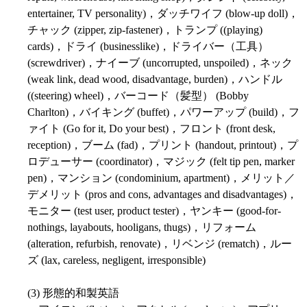
entertainer, TV personality)，ダッチワイフ (blow-up doll)，
チャック (zipper, zip-fastener)，トランプ ((playing)
cards)，ドライ (businesslike)，ドライバー（工具）
(screwdriver)，ナイーブ (uncorrupted, unspoiled)，ネック
(weak link, dead wood, disadvantage, burden)，ハンドル
((steering) wheel)，バーコード（髪型） (Bobby
Charlton)，バイキング (buffet)，パワーアップ (build)，フ
ァイト (Go for it, Do your best)，フロント (front desk,
reception)，ブーム (fad)，プリント (handout, printout)，プ
ロデューサー (coordinator)，マジック (felt tip pen, marker
pen)，マンション (condominium, apartment)，メリット／
デメリット (pros and cons, advantages and disadvantages)，
モニター (test user, product tester)，ヤンキー (good-for-
nothings, layabouts, hooligans, thugs)，リフォーム
(alteration, refurbish, renovate)，リベンジ (rematch)，ルー
ズ (lax, careless, negligent, irresponsible)
(3) 形態的和製英語