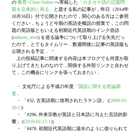
の
教育×Chuo Online
へ寄稿した
「カタカナ語の氾濫問
題を立体的に視る」
と題する私の記事が，昨日（2014年
10月16日）付で公開されたので，関心のある方はご参照
ください．ちょうど今期の英語史概説の授業で，この問
題の英語版ともいえる初期近代英語期のインク壺語
(
inkhorn_term
) を巡る論争について取り上げる矢先だっ
たので，とてもタイムリー．数週間後に記事の英語版も
公開される予定．
*
上の投稿記事に関連する内容は本ブログでも何度か取
り上げてきたものなので，関係する外部リンクと合わせ
て，この機会にリンクを張っておきたい．
・ 文化庁による平成25年度
「国語に関する世論調
査」
・ 「#32. 古英語期に借用されたラテン語」 (
[2009-05-
30-1]
)
・ 「#296. 外来宗教が英語と日本語に与えた言語的影
響」 (
[2010-02-17-1]
)
・ 「#478. 初期近代英語期に湯水のように借りられて