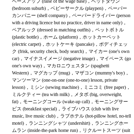
ベースアップ (raise of the wage base)，ベッドタウン
(bedroom suburb)，ベビーサークル (playpen)，ペーパー
カンパニー (shell company)，ペーパードライバー (person
with a driving licence but no practice, driver in name only)，
ペアルック (dressed in matching outfits)，ペットボトル
(plastic bottle)，ホーム (platform)，ホットカーペット
(electric carpet)，ホットケーキ (pancake)，ボディチェッ
ク (frisk, security check, body search)，マイカー (one's own
car)，マイナスイメージ (negative image)，マイペース (go
one's own way)，マカロニウェスタン (spaghetti
Western)，マグカップ (mug)，マザコン (mummy's boy)，
マンツーマン (one-on-one (one-to-one) lesson, private
lesson)，ミシン (sewing machine)，ミニコミ (free paper)，
ミルクティー (tea with milk)，メタボ (big, overweight,
fat)，モーニングコール (wake-up call)，モーニングサー
ビス (breakfast special)，ライブハウス (club with live
music, live music club)，ラブホテル (hot-pillow hotel, no-tell
motel)，ランニングシャツ (undershirt)，ランニングホー
ムラン (inside-the-park home run)，リクルートスーツ (suit