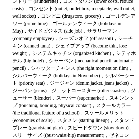
ンドリー (launderette)，コストダウン (lower costs, reduce
costs)，コンセント (outlet, outlet box, receptacle, wall outlet,
wall socket)，コンビニ (drugstore, grocery)，ゴールデンア
ワー (prime time)，ゴールデンウィーク (holidays in
May)，サイドビジネス (side job)，サラリーマン
(company employee)，シーズンオフ (off-season)，シーチ
キン (canned tuna)，シェイプアップ (become thin, lose
weight)，システムキッチン (organized kitchen)，シティホ
テル (big hotel)，シャーペン (mechanical pencil, automatic
pencil)，シャッターチャンス (the right moment on film)，
シルバーウィーク (holidays in November)，シルバーシー
ト (priority seat)，ジージャン (denim jacket, jeans jacket)，
ジーパン (jeans)，ジェットコースター (roller coaster)，ジ
ューサー (blender)，スーパー (supermarket)，スキンシッ
プ (touching, bonding, physical contact)，スクールカラー
(the traditional feature of a school)，スケールメリット
(economies of scale)，スタメン (starting lineup)，スタンド
プレー (grandstand play)，スピードダウン (slow down)，
スリーサイズ ((bust-waist-hip) measurement)，ゼネコン