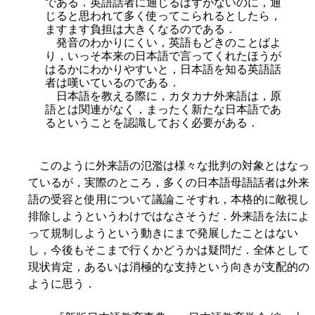
である．英語話者に通じるはずがないのに，通
じると思われて多く使ってこられるとしたら，
ますます負担は大きくなるのである．
発音のわかりにくい，英語もどきのことばよ
り，いっそ本来の日本語で言ってくれたほうが
はるかにわかりやすいと，日本語を知る英語話
者は嘆いているのである．
日本語を教える際に，カタカナ外来語は，原
語とは関連がなく，まったく新たな日本語であ
るということを認識しておく必要がある．
このように外来語の氾濫は様々な批判の対象とはなっ
ているが，実際のところ，多くの日本語母語話者は外来
語の受容と使用について議論こそすれ，本格的に敵視し
排除しようというわけではなさそうだ．外来語を法によ
って規制しようという動きにまで発展したことはない
し，今後もそこまで行くかどうかは疑問だ．全体として
現状肯定，あるいは消極的な支持という向きが支配的の
ように思う．