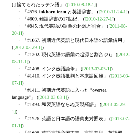
は捨てられたラテン語」 (
[2010-08-18-1]
)
・ 「#576.
inkhorn term
と英語辞書」 (
[2010-11-24-1]
)
・ 「#609. 難語辞書の17世紀」 (
[2010-12-27-1]
)
・ 「#845. 現代英語の語彙の起源と割合」 (
[2011-08-
20-1]
)
・ 「#1067. 初期近代英語と現代日本語の語彙借用」
(
[2012-03-29-1]
)
・ 「#1202. 現代英語の語彙の起源と割合 (2)」 (
[2012-
08-11-1]
)
・ 「#1408. インク壺語論争」 (
[2013-03-05-1]
)
・ 「#1410. インク壺語批判と本来語回帰」 (
[2013-03-
07-1]
)
・ 「#1411. 初期近代英語に入った "oversea
language"」 (
[2013-03-08-1]
)
・ 「#1493. 和製英語ならぬ英製羅語」 (
[2013-05-29-
1]
)
・ 「#1526. 英語と日本語の語彙史対照表」 (
[2013-07-
01-1]
)
・ 「#1606. 英語言語帝国主義，言語差別，英語覇