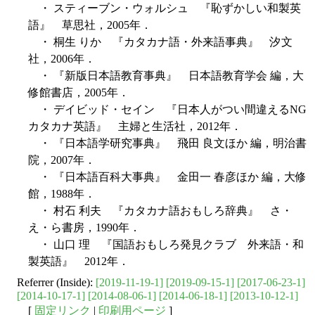
・ スティーブン・ウォルシュ 『恥ずかしい和製英
語』 草思社，2005年．
・ 桐生 りか 『カタカナ語・外来語事典』 汐文
社，2006年．
・ 『新版日本語教育事典』 日本語教育学会 編，大
修館書店，2005年．
・ デイビッド・セイン 『日本人がつい間違えるNG
カタカナ英語』 主婦と生活社，2012年．
・ 『日本語学研究事典』 飛田 良文ほか 編，明治書
院，2007年．
・ 『日本語百科大事典』 金田一 春彦ほか 編，大修
館，1988年．
・ 村石 利夫 『カタカナ語おもしろ辞典』 さ・
え・ら書房，1990年．
・ 山口 理 『国語おもしろ発見クラブ 外来語・和
製英語』 2012年．
Referrer (Inside):
[2019-11-19-1]
[2019-09-15-1]
[2017-06-23-1]
[2014-10-17-1]
[2014-08-06-1]
[2014-06-18-1]
[2013-10-12-1]
[
固定リンク
|
印刷用ページ
]