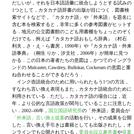
だしいが，それを日本語語彙に統合しようとする試みの
1つとして，カタカナ語辞書の出版が目につく．図書検
索サイトなどで，「カタカナ語」や「外来語」を題名に
含む本を検索すると，非常に多くの参考図書がヒットす
る．地元の公立図書館のこども用書棚をちょっとのぞく
だけでも，例えば『カタカナ語おもしろ辞典』（村石
利夫，さ・え・ら書房，1990年）や『カタカナ語・外来
語事典』（桐生 りか，汐文社，2006年）が簡単に見つ
かる．この日本の著者たちの意図は，かつてのイングラ
ンドの Mulcaster, Cawdrey, Bullokar, Cockeram の意図と重
ね合わせることができるだろう．
インク壺語統合のために用いられたもう1つの方法，
すなわち言い換え表現もまた，カタカナ語統合のために
利用されている．ただし，カタカナ語の場合には，近
年，より公的な言語政策が関与していることに注意した
い．2002--06年，
国立国語研究所
の「外来語」委員会が
「外来語」言い換え提案
の活動を行い，その成果を公開
した．言い換え手引きは書籍としても出版されたし，オ
ンラインでも公開されている．
委員会設立趣意書
や
提案