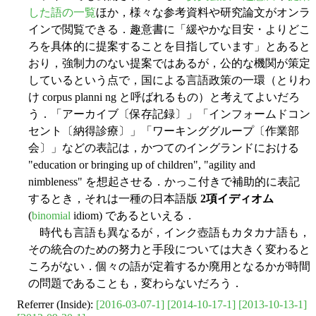
した語の一覧
ほか，様々な参考資料や研究論文がオンラ
インで閲覧できる．趣意書に「緩やかな目安・よりどこ
ろを具体的に提案することを目指しています」とあると
おり，強制力のない提案ではあるが，公的な機関が策定
しているという点で，国による言語政策の一環（とりわ
け corpus planni ng と呼ばれるもの）と考えてよいだろ
う．「アーカイブ〔保存記録〕」「インフォームドコン
セント〔納得診療〕」「ワーキンググループ〔作業部
会〕」などの表記は，かつてのイングランドにおける
"education or bringing up of children", "agility and
nimbleness" を想起させる．かっこ付きで補助的に表記
するとき，それは一種の日本語版
2項イディオム
(
binomial
idiom) であるといえる．
時代も言語も異なるが，インク壺語もカタカナ語も，
その統合のための努力と手段については大きく変わると
ころがない．個々の語が定着するか廃用となるかが時間
の問題であることも，変わらないだろう．
Referrer (Inside):
[2016-03-07-1]
[2014-10-17-1]
[2013-10-13-1]