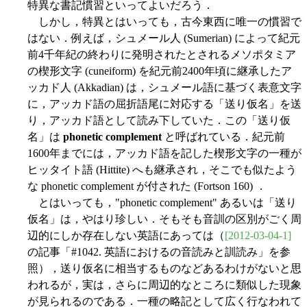
特異な書記慣習といってよいだろう．
しかし，特異とはいっても，古今東西に唯一の慣習で
はない．例えば，シュメール人 (Sumerian) によって紀元
前4千年紀の終わりに発明されたとされるメソポタミア
の楔形文字 (cuneiform) を紀元前2400年頃に継承したア
ッカド人 (Akkadian) は，シュメール語に基づく表意文字
に，アッカド語の屈折語尾に対応する「送り仮名」を送
り，アッカド語として読み下していた．この「送り仮
名」は
phonetic complement
と呼ばれている．紀元前
1600年までには，アッカド語を記した楔形文字の一種が
ヒッタイト語 (Hittite) へも継承され，そこでも似たよう
な phonetic complement が付された (Fortson 160) ．
とはいっても，"phonetic complement" あるいは「送り
仮名」は，やはり珍しい．そもそも音訓の区別がごく周
辺的にしか存在しない英語にあっては（
[2012-03-04-1]
の記事「#1042. 英語におけるの音読みと訓読み」を参
照），送り仮名に相当するものなどあるわけがないと思
われるが，実は，さらに周辺的なところに類似した現象
が見られるのである．一種の略記として広く行なわれて