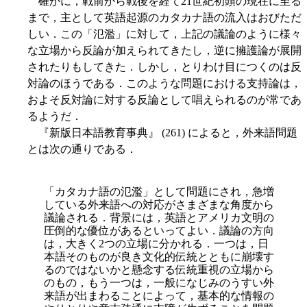
確かに，戦前から戦後を経て21世紀初頭の現在に至る
まで，主として英語起源のカタカナ語の流入はおびただ
しい．この「氾濫」に対して，上記の議論のように様々
な立場から反論が加えられてきたし，逆に擁護論が展開
されたりもしてきた．しかし，とりわけ目につくのは反
対論のほうである．このような問題における支持論は，
およそ反対論に対する反論として唱えられるのが常であ
るようだ．
『新版日本語教育事典』 (261) によると，外来語問題
とは次の通りである．
「カタカナ語の氾濫」として問題にされ，急増
している外来語への対応がさまざまな角度から
議論される．背景には，英語とアメリカ文明の
圧倒的な優位があるといってよい．議論の方向
は，大きく2つの立場に分かれる．一つは，日
本語そのものが良き文化的伝統とともに崩壊す
るのではないかと懸念する伝統重視の立場から
のもの，もう一つは，一般になじみのうすい外
来語が出まわることによって，基本的な情報の