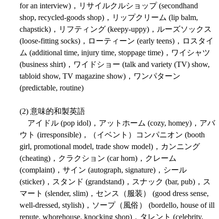
for an interview)，リサイルクルショップ (secondhand
shop, recycled-goods shop)，リップクリーム (lip balm,
chapstick)，リフティング (keepy-uppy)，ルーズソックス
(loose-fitting socks)，ローティーン (early teens)，ロスタイ
ム (additional time, injury time, stoppage time)，ワイシャツ
(business shirt)，ワイドショー (talk and variety (TV) show,
tabloid show, TV magazine show)，ワンパターン
(predictable, routine)
(2) 意味的和製英語
アイドル (pop idol)，アットホーム (cozy, homey)，アバ
ウト (irresponsible)，（イベント）コンパニオン (booth
girl, promotional model, trade show model)，カンニング
(cheating)，クラクション (car horn)，クレーム
(complaint)，サイン (autograph, signature)，シール
(sticker)，スタンド (grandstand)，スナック (bar, pub)，ス
マート (slender, slim)，センス（服装） (good dress sense,
well-dressed, stylish)，ソープ（風俗） (bordello, house of ill
repute, whorehouse, knocking shop)，タレント (celebrity,