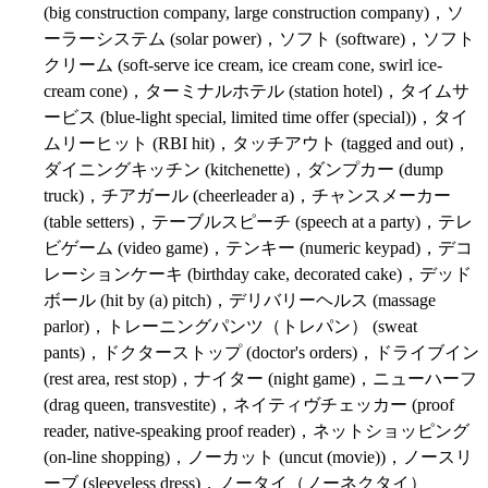
(big construction company, large construction company)，ソ
ーラーシステム (solar power)，ソフト (software)，ソフト
クリーム (soft-serve ice cream, ice cream cone, swirl ice-
cream cone)，ターミナルホテル (station hotel)，タイムサ
ービス (blue-light special, limited time offer (special))，タイ
ムリーヒット (RBI hit)，タッチアウト (tagged and out)，
ダイニングキッチン (kitchenette)，ダンプカー (dump
truck)，チアガール (cheerleader a)，チャンスメーカー
(table setters)，テーブルスピーチ (speech at a party)，テレ
ビゲーム (video game)，テンキー (numeric keypad)，デコ
レーションケーキ (birthday cake, decorated cake)，デッド
ボール (hit by (a) pitch)，デリバリーヘルス (massage
parlor)，トレーニングパンツ（トレパン） (sweat
pants)，ドクターストップ (doctor's orders)，ドライブイン
(rest area, rest stop)，ナイター (night game)，ニューハーフ
(drag queen, transvestite)，ネイティヴチェッカー (proof
reader, native-speaking proof reader)，ネットショッピング
(on-line shopping)，ノーカット (uncut (movie))，ノースリ
ーブ (sleeveless dress)，ノータイ（ノーネクタイ）