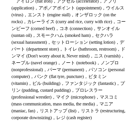
アイロン (flat iron)，アクセル (accelerator)，アプリ
(application)，アポ／アポイント (appointment)，ウイルス
(virus)，エンスト (engine stall)，オンザロック (on the
rocks)，カレーライス (curry and rice, curry with rice)，コー
ンビーフ (corned beef)，コネ (connection)，サンオイル
(suntan oil)，スモークハム (smoked ham)，セクハラ
(sexual harassment)，セットローション (setting lotion)，デ
パート (department store)，トイレ (bathroom, restroom)，ド
ンマイ (Don't worry about it, Never mind)，ニス (varnish)，
ネーブル (navel orange)，ノート (notebook)，ノンプロ
(nonprofessional)，パーマ (permanent)，パソコン (personal
computer)，パンク (flat tyre, puncture)，ビタミン
(vitamin)，ビル (building)，ファンタジック (fantastic)，プ
リン (pudding, custard pudding)，プロレスラー
(professional wrestler)，マイク (microphone)，マスコミ
(mass communication, mass media, the media)，マニア
(maniac, fan)，リストアップ (list)，リストラ (restructuring,
corporate downsizing)，レジ (cash register)