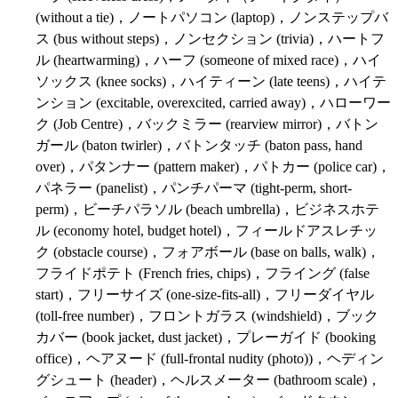
(without a tie)，ノートパソコン (laptop)，ノンステップバ
ス (bus without steps)，ノンセクション (trivia)，ハートフ
ル (heartwarming)，ハーフ (someone of mixed race)，ハイ
ソックス (knee socks)，ハイティーン (late teens)，ハイテ
ンション (excitable, overexcited, carried away)，ハローワー
ク (Job Centre)，バックミラー (rearview mirror)，バトン
ガール (baton twirler)，バトンタッチ (baton pass, hand
over)，パタンナー (pattern maker)，パトカー (police car)，
パネラー (panelist)，パンチパーマ (tight-perm, short-
perm)，ビーチパラソル (beach umbrella)，ビジネスホテ
ル (economy hotel, budget hotel)，フィールドアスレチッ
ク (obstacle course)，フォアボール (base on balls, walk)，
フライドポテト (French fries, chips)，フライング (false
start)，フリーサイズ (one-size-fits-all)，フリーダイヤル
(toll-free number)，フロントガラス (windshield)，ブック
カバー (book jacket, dust jacket)，プレーガイド (booking
office)，ヘアヌード (full-frontal nudity (photo))，ヘディン
グシュート (header)，ヘルスメーター (bathroom scale)，