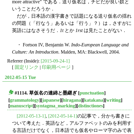
more attractive" である．送り仮名は，チビだが良い奴と
いうことだろうか．
だが，日本語の漢字書きで話題になる送り仮名の揺れ
の問題（「行なう」あるいは「行う」？）は，さすがに
英語にはなさそうだ．
1t
とか
1rst
は見たことがない．
・ Fortson IV, Benjamin W.
Indo-European Language and
Culture: An Introduction
. Malden, MA: Blackwell, 2004.
Referrer (Inside):
[2015-09-24-1]
[
固定リンク
|
印刷用ページ
]
2012-05-15 Tue
#1114. 草仮名の連綿と墨継ぎ
[
punctuation
]
■
[
grammatology
][
japanese
][
hiragana
][
katakana
][
writing
]
[
manuscript
][
syntagma_marking
][
distinctiones
]
[2012-05-13-1]
,
[2012-05-14-1]
の記事で，分かち書きに
ついて考えた．英語など，アルファベットのみを利用す
る言語だけでなく，日本語でも仮名やローマ字のみで表