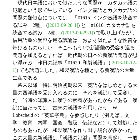
現代日本語において似たような問題が，カタカナ語の
氾濫という形で生じている．インク壺語とカタカナ語の
問題の類似点については，「#1615. インク壺語を統合す
る試み，2種」 (
[2013-09-28-1]
) と「#1616. カタカナ語を
統合する試み，2種」 (
[2013-09-29-1]
) で取り上げたが，
借用語彙の受容を巡る議論は，およそ似たような性質を
帯びるものらしい．そこへもう1つ新語彙の受容を巡る
問題を加えるとすれば，近代期の日本の新漢語問題が思
い浮かぶ．昨日の記事「#1629. 和製漢語」 (
[2013-10-12-
1]
) でも話題にした，和製漢語を種とする新漢語の大量
生産である．
幕末以降，特に明治初期以来，英語をはじめとする大
量の西洋語を受け入れるのに，それを漢訳して受容し
た．当時の知識人に漢学の素養があったからである．漢
訳に当たっては，古来の漢語を利用したり，W.
Lobscheid の『英華字典』を参照したり（例えば，文
学，教育，内閣，国会，階級，伝記など）して対処した
ものもあったが，和製漢語を作り出す場合が多かった．
この大量の新漢語は「漢語の氾濫」問題を惹起し，一般