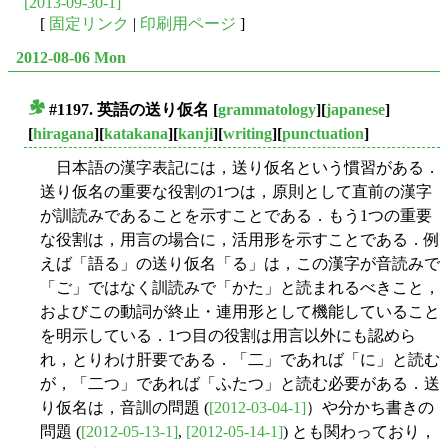
[2013-09-30-1]
[
固定リンク
|
印刷用ページ
]
2012-08-06 Mon
#1197. 英語の送り仮名
[
grammatology
][
japanese
]
■
[
hiragana
][
katakana
][
kanji
][
writing
][
punctuation
]
日本語の漢字表記には，送り仮名という慣習がある．
送り仮名の重要な役割の1つは，原則として直前の漢字
が訓読みであることを示すことである．もう1つの重要
な役割は，用言の場合に，活用形を示すことである．例
えば「語る」の送り仮名「る」は，この漢字が音読みで
「ご」ではなく訓読みで「かた」と読まれるべきこと，
およびこの動詞が終止・連用形として機能していること
を明示している．1つ目の役割は用言以外にも認めら
れ，とりわけ肝要である．「二」であれば「に」と読む
が，「二つ」であれば「ふたつ」と読む必要がある．送
り仮名は，音訓の問題 (
[2012-03-04-1]
）や分かち書きの
問題 (
[2012-05-13-1]
,
[2012-05-14-1]
) とも関わっており，