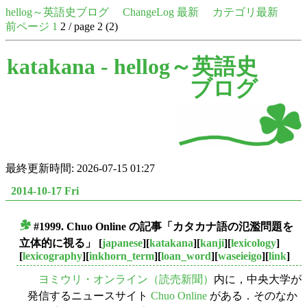
hellog～英語史ブログ
ChangeLog 最新
カテゴリ最新
前ページ
1
2 / page 2 (2)
katakana -
hellog～英語史
ブログ
最終更新時間: 2026-07-15 01:27
2014-10-17 Fri
#1999. Chuo Online の記事「カタカナ語の氾濫問題を
■
立体的に視る」
[
japanese
][
katakana
][
kanji
][
lexicology
]
[
lexicography
][
inkhorn_term
][
loan_word
][
waseieigo
][
link
]
ヨミウリ・オンライン（読売新聞）
内に，中央大学が
発信するニュースサイト
Chuo Online
がある．そのなか