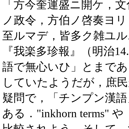
「方今奎運盛ニ開ケ，文
ノ政令，方伯ノ啓奏ヨリ
至ルマデ，皆多ク雑ユル
『我楽多珍報』（明治14.
語で無心いひ」とまであ
していたようだが，庶民
疑問で，「チンプン漢語
ある．"inkhorn ter
比較されよう．そして，