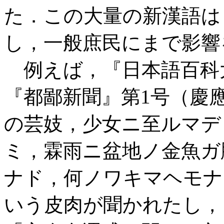
た．この大量の新漢語は
し，一般庶民にまで影響
例えば，『日本語百科大事典
『都鄙新聞』第1号（慶
の芸妓，少女ニ至ルマデ
ミ，霖雨ニ盆地ノ金魚ガ
ナド，何ノワキマヘモナ
いう皮肉が聞かれたし，