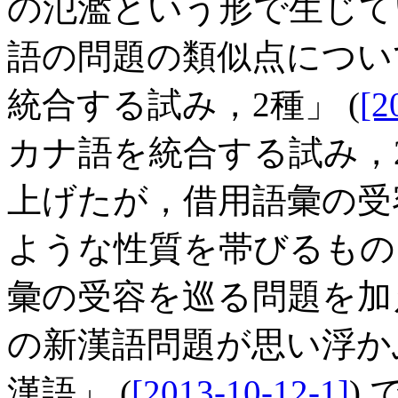
の氾濫という形で生じて
語の問題の類似点について
統合する試み，2種」 (
[2
カナ語を統合する試み，2
上げたが，借用語彙の受
ような性質を帯びるもの
彙の受容を巡る問題を加
の新漢語問題が思い浮かぶ．
漢語」 (
[2013-10-12-1]
)