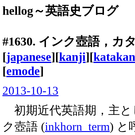
hellog～英語史ブログ
#1630. インク壺語
[
japanese
][
kanji
][
kataka
[
emode
]
2013-10-13
初期近代英語期，主と
ク壺語 (
inkhorn_term
) 