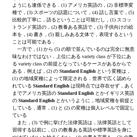
ようにも連係できる．(1) アメリカ英語の，(2) 非標準変
種で，(3) スポーツの話題について，(4) 話し言葉で，(5)
比較的丁寧に，語るということは可能だし，(1) スコッ
トランド英語の，(2) 教養ある英語で，(3) 子供向けの絵
本を，(4) 書き，(5) 親しみある文体で，表現するという
ことは可能である．
一方で，(1) から (5) の順で並んでいるのは完全に無意
味なわけではない．上位にある variety class が下位にあ
る variety class の前提となっているケースがあるからで
ある．例えば，(2) の
Standard English
という変種は，
(1) の地域変種によって限定される．世界で広く認めら
れている
Standard English
は現時点では存在せず，あく
までアメリカ英語の
Standard English
とかイギリス英語
の
Standard English
とかいうように，地域変種を前提と
している．通常，(1) と (2) の変種は個人レベルで固定し
ている
また，(3) で例に挙げた法律英語は，法律英語として
習得する以前に，(2) の教養ある英語や標準英語を身に