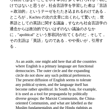
けではないと思うが，社会言語学を学習した者は「言語
＝政治的」というテーゼをたたき込まれるわけである．
ところが，Kachru の次の文章に出くわして驚いた．世
界語としての英語に関する議論，すなわち社会言語学の
通念からは政治的でないはずのない議論のさなか
に，"apolitical" という形容詞が出てくるのだ．そして，
その主語は「英語」なのである．やや長いが，引用す
る．
As an aside, one might add here that all the countries
where English is a primary language are functional
democracies. The outer circle and the expanding
circle do not show any such political preferences.
The present diffusion of English seems to tolerate
any political system, and the language itself has
become rather
apolitical
. In South Asia, for example,
it is used as a tool for propaganda by politically
diverse groups: the Marxist Communists, the China-
oriented Communists, and what are labelled as the
Muslim fundamentalists and the Hindu rightists as