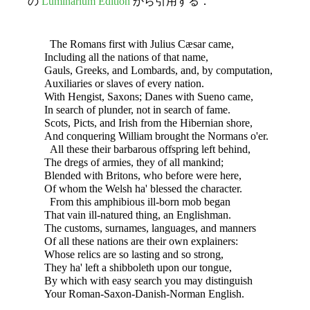
の
Luminarium Edition
から引用する．
The Romans first with Julius Cæsar came,
Including all the nations of that name,
Gauls, Greeks, and Lombards, and, by computation,
Auxiliaries or slaves of every nation.
With Hengist, Saxons; Danes with Sueno came,
In search of plunder, not in search of fame.
Scots, Picts, and Irish from the Hibernian shore,
And conquering William brought the Normans o'er.
All these their barbarous offspring left behind,
The dregs of armies, they of all mankind;
Blended with Britons, who before were here,
Of whom the Welsh ha' blessed the character.
From this amphibious ill-born mob began
That vain ill-natured thing, an Englishman.
The customs, surnames, languages, and manners
Of all these nations are their own explainers:
Whose relics are so lasting and so strong,
They ha' left a shibboleth upon our tongue,
By which with easy search you may distinguish
Your Roman-Saxon-Danish-Norman English.