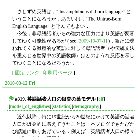
さしずめ英語は，"this amphibious ill-born language" と
いうことになろうか．あるいは，"The Untrue-Born
English Language" と呼んでもよい．
今後，非母語話者からの強力な圧力により英語が変容
してゆく可能性があるが ( see
[2009-10-07-1]
)，新たに現
われてくる雑種的な英語に対して母語話者（や伝統文法
を重んじる世界中の英語教師）はどのような反応を示し
てゆくことになるだろうか．
[
固定リンク
|
印刷用ページ
]
2010-03-12 Fri
#319. 英語話者人口の銀杏の葉モデル
[
elf
]
■
[
model_of_englishes
][
statistics
][
demography
]
近代以降，特に19世紀から20世紀にかけて英語の話者
人口が爆発的に増えてきたことは，本ブログでもたびた
び話題に取りあげている．例えば，英語話者人口の様々