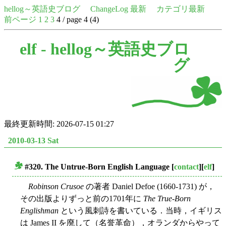
hellog～英語史ブログ
ChangeLog 最新
カテゴリ最新
前ページ
1
2
3
4 / page 4 (4)
elf -
hellog～英語史ブロ
グ
最終更新時間: 2026-07-15 01:27
2010-03-13 Sat
#320. The Untrue-Born English Language
[
contact
][
elf
]
■
Robinson Crusoe
の著者 Daniel Defoe (1660-1731) が，
その出版よりずっと前の1701年に
The True-Born
Englishman
という風刺詩を書いている．当時，イギリス
は James II を廃して（名誉革命），オランダからやって