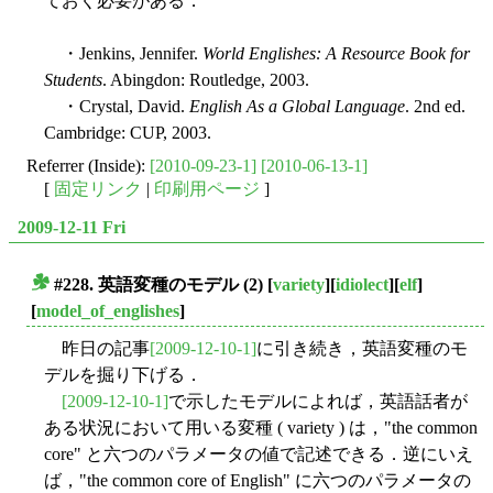
ておく必要がある．
・Jenkins, Jennifer.
World Englishes: A Resource Book for
Students
. Abingdon: Routledge, 2003.
・Crystal, David.
English As a Global Language
. 2nd ed.
Cambridge: CUP, 2003.
Referrer (Inside):
[2010-09-23-1]
[2010-06-13-1]
[
固定リンク
|
印刷用ページ
]
2009-12-11 Fri
#228. 英語変種のモデル (2)
[
variety
][
idiolect
][
elf
]
■
[
model_of_englishes
]
昨日の記事
[2009-12-10-1]
に引き続き，英語変種のモ
デルを掘り下げる．
[2009-12-10-1]
で示したモデルによれば，英語話者が
ある状況において用いる変種 ( variety ) は，"the common
core" と六つのパラメータの値で記述できる．逆にいえ
ば，"the common core of English" に六つのパラメータの