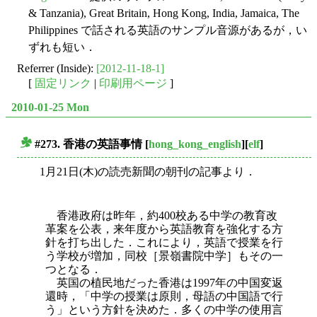
& Tanzania), Great Britain, Hong Kong, India, Jamaica, The
Philippines で話される英語のサンプル音源があるが，い
ずれも短い．
Referrer (Inside):
[2012-11-18-1]
[
固定リンク
|
印刷用ページ
]
2010-01-25 Mon
#273. 香港の英語事情
[
hong_kong_english
][
elf
]
■
1月21日(木)の読売新聞の朝刊の記事より．
香港政府は昨年，約400校ある中学の教育改
革案を公表，来年度から英語教育を強化する方
針を打ち出した．これにより，英語で授業を行
う学校が増加，同校［景嶺書院中学］もその一
つとなる．
英国の植民地だった香港は1997年の中国変返
還時，「中学の授業は原則，母語の中国語で行
う」という方針を決めた．多くの中学の使用言