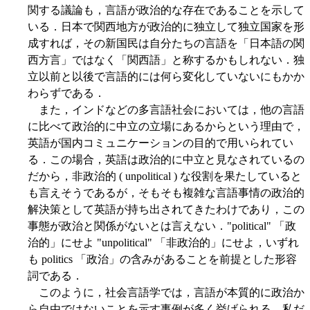
関する議論も，言語が政治的な存在であることを示して
いる．日本で関西地方が政治的に独立して独立国家を形
成すれば，その新国民は自分たちの言語を「日本語の関
西方言」ではなく「関西語」と称するかもしれない．独
立以前と以後で言語的には何ら変化していないにもかか
わらずである．
また，インドなどの多言語社会においては，他の言語
に比べて政治的に中立の立場にあるからという理由で，
英語が国内コミュニケーションの目的で用いられてい
る．この場合，英語は政治的に中立と見なされているの
だから，非政治的 ( unpolitical ) な役割を果たしていると
も言えそうであるが，そもそも複雑な言語事情の政治的
解決策として英語が持ち出されてきたわけであり，この
事態が政治と関係がないとは言えない．"political" 「政
治的」にせよ "unpolitical" 「非政治的」にせよ，いずれ
も politics 「政治」の含みがあることを前提とした形容
詞である．
このように，社会言語学では，言語が本質的に政治か
ら自由ではないことを示す事例が多く挙げられる．私だ