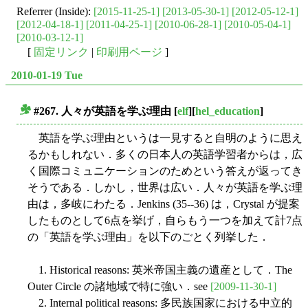
Referrer (Inside):
[2015-11-25-1]
[2013-05-30-1]
[2012-05-12-1]
[2012-04-18-1]
[2011-04-25-1]
[2010-06-28-1]
[2010-05-04-1]
[2010-03-12-1]
[
固定リンク
|
印刷用ページ
]
2010-01-19 Tue
#267. 人々が英語を学ぶ理由
[
elf
][
hel_education
]
■
英語を学ぶ理由というは一見すると自明のように思え
るかもしれない．多くの日本人の英語学習者からは，広
く国際コミュニケーションのためという答えが返ってき
そうである．しかし，世界は広い．人々が英語を学ぶ理
由は，多岐にわたる．Jenkins (35--36) は，Crystal が提案
したものとして6点を挙げ，自らもう一つを加えて計7点
の「英語を学ぶ理由」を以下のごとく列挙した．
1. Historical reasons: 英米帝国主義の遺産として．The
Outer Circle の諸地域で特に強い．see
[2009-11-30-1]
2. Internal political reasons: 多民族国家における中立的