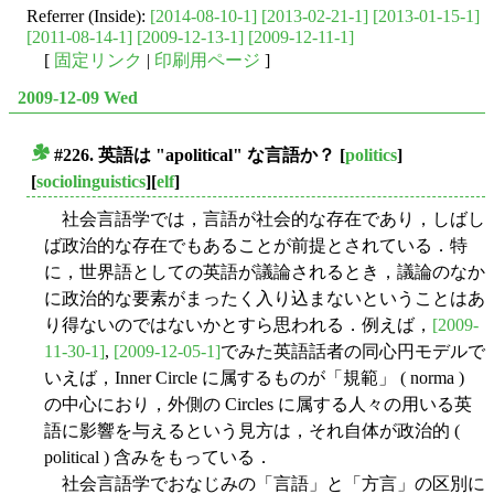
Referrer (Inside):
[2014-08-10-1]
[2013-02-21-1]
[2013-01-15-1]
[2011-08-14-1]
[2009-12-13-1]
[2009-12-11-1]
[
固定リンク
|
印刷用ページ
]
2009-12-09 Wed
#226. 英語は "apolitical" な言語か？
[
politics
]
■
[
sociolinguistics
][
elf
]
社会言語学では，言語が社会的な存在であり，しばし
ば政治的な存在でもあることが前提とされている．特
に，世界語としての英語が議論されるとき，議論のなか
に政治的な要素がまったく入り込まないということはあ
り得ないのではないかとすら思われる．例えば，
[2009-
11-30-1]
,
[2009-12-05-1]
でみた英語話者の同心円モデルで
いえば，Inner Circle に属するものが「規範」 ( norma )
の中心におり，外側の Circles に属する人々の用いる英
語に影響を与えるという見方は，それ自体が政治的 (
political ) 含みをもっている．
社会言語学でおなじみの「言語」と「方言」の区別に