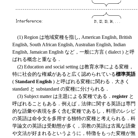
(1) Region は地域変種を指し, American English, British
English, South African English, Australian English, Indian
English, Jamaican English など，一般に方言 ( dialect ) と呼
ばれる概念と重なる．
(2) Education and social setting は教育水準による変種，
特に社会的な権威があると広く認められている
標準英語
(
Standard English
) と呼ばれる変種に関わる．大きく
standard と substandard の変種に分けられる．
(3) Subject matter は主題による変種である．
register
と
呼ばれることもある．例えば，法律に関する英語は専門
的な語彙や表現を多く含む変種であるし，料理のレシピ
の英語は命令文を多用する独特の変種と考えられる．科
学論文の英語は受動態が多く，宗教の英語は古風な語彙
や文法が好まれるというように，特徴をもった変種が無