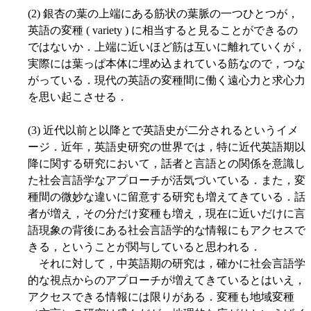
(2) 銀杏の葉の上端にある筋状の葉脈の一つひとつが，
英語の変種 ( variety ) に相当すると見ることができるの
ではないか．上端に近いほど筋は互いに離れていくが，
実際には葉っぱ本体に埋め込まれている筋なので，つな
がっている．現代の英語の変種間に働く遠心力と求心力
を思い起こさせる．
(3) 近代以前と以降とで英語史が二分されるというイメ
ージ．近年，英語史研究の世界では，特に近代英語期以
降に関する研究において，話者と言語との関係を意識し
た社会言語学なアプローチが活気づいている．また，変
種間の微妙な違いに留意する研究も増えてきている．話
者が増え，その分だけ変種も増え，現在に近いだけに言
語現象の背後にある社会言語学的な情報にもアクセスで
きる，ということが関与していると思われる．
それに対して，中英語期の研究は，確かに社会言語学
的な視点からのアプローチが増えてきているとはいえ，
アクセスできる情報には限りがある．変種も地域変種