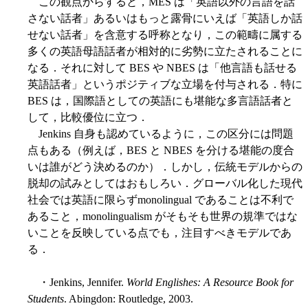
この観点からすると，MES は「英語以外の言語を話
さない話者」あるいはもっと露骨にいえば「英語しか話
せない話者」を含意する呼称となり，この範疇に属する
多くの英語母語話者が相対的に劣勢に立たされることに
なる．それに対して BES や NBES は「他言語も話せる
英語話者」というポジティブな立場を付与される．特に
BES は，国際語としての英語にも堪能な多言語話者と
して，比較優位に立つ．
Jenkins 自身も認めているように，この区分には問題
点もある（例えば，BES と NBES を分ける堪能の度合
いは誰がどう決めるのか）．しかし，伝統モデルからの
脱却の試みとしてはおもしろい．グローバル化した現代
社会では英語に限らずmonolingual であることは不利で
あること，monolingualism がそもそも世界の規準ではな
いことを反映している点でも，注目すべきモデルであ
る．
・Jenkins, Jennifer.
World Englishes: A Resource Book for
Students
. Abingdon: Routledge, 2003.