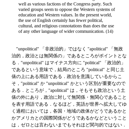
well as various factions of the Congress party. Such
varied groups seem to oppose the Western systems of
education and Western values. In the present world,
the use of English certainly has fewer political,
cultural, and religious connotations than does the use
of any other language of wider communication. (14)
"unpolitical" 「非政治的」ではなく "apolitical" 「無政
治的，政治とは無関係の」であるところがポイントとな
る．"unpolitical" はマイナス方向に "political" 「政治的」
であるという意味で，結局のところ "political" と同じ土
俵の上にある用語である．政治を意識しているからこ
そ，"political" か "unpolitical" かという区別が重要なので
ある．ところが，"apolitical" は，そもそも政治という土
俵の外にあり，政治に対して無関係・無関心であること
を表す用語である．なるほど，英語が世界へ拡大してゆ
く過程においては，各国・地域の政体がどうであるかと
かアメリカとの国際関係がどうであるかなどということ
は，ゼロとは言わないまでもそれほど関与的ではない．