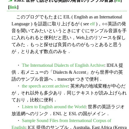
#303. 世界で話される英語の発音のサンプル音源
[
elf
]
■
[
link
]
このブログでもたまに EIL ( English as an International
Language ) を話題に取り上げるが ( see
elf
)，○○英語の発
音を聞いてみたいというときにすぐにサンプル音源を手
に入れられると便利だと思い，Web上のリソースを探し
てみた．もっと探せば良質のものがもっとあると思う
が，とりあえず数点のみを．
・
The International Dialects of English Archive
: IDEA 提
供．右メニューの「Dialects & Accent」から世界中の英
語のサンプル音源へ．transcript つきで便利．
・
the speech accent archive
: 英米内の地域変種が中心だ
が，それ以外も多少あり．同じテキストが読み上げられ
ており，比較に便利．
・
Listen to English around the World
: 世界の英語ラジオ
放送網へのリンク．ENL と ESL の国がメイン．
・
Sample Sound Files from International Corpus of
English
: ICE 提供のサンプル．Australia, East Africa (Kenya