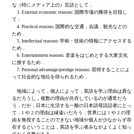
な（特にメディア上の）言語として．
3. External economic reasons: 国際市場の獲得を目指し
て．
4. Practical reasons: 国際的な交通，会議，観光などの
ため．
5. Intellectual reasons: 学術・技術の情報にアクセスする
ため．
6. Entertainment reasons: 音楽をはじめとする大衆文化
に接するため．
7. Personal advantage/prestige reasons: 習得することによ
って社会的な地位を得られるため．
地域によって，個人によって，英語を学ぶ理由は異な
るだろうし，複数の理由が共存しているのが通常だろ
う．だが，日本に生活する一般の日本語母語話者にとっ
て，1 や 2 の理由は縁遠いだろう．世界には 1 や 2 の理
由を無視することのできない地域や個人が少なからず存
在するということは，英語を学ぶ者みながよくよく知っ