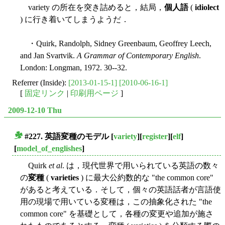
variety の所在を突き詰めると，結局，
個人語
(
idiolect
) に行き着いてしまうようだ．
・Quirk, Randolph, Sidney Greenbaum, Geoffrey Leech,
and Jan Svartvik.
A Grammar of Contemporary English
.
London: Longman, 1972. 30--32.
Referrer (Inside):
[2013-01-15-1]
[2010-06-16-1]
[
固定リンク
|
印刷用ページ
]
2009-12-10 Thu
#227. 英語変種のモデル
[
variety
][
register
][
elf
]
■
[
model_of_englishes
]
Quirk
et al
. は，現代世界で用いられている英語の数々
の
変種
(
varieties
) に最大公約数的な "the common core"
があると考えている．そして，個々の英語話者が言語使
用の現場で用いている変種は，この抽象化された "the
common core" を基礎として，各種の変更や追加が施さ