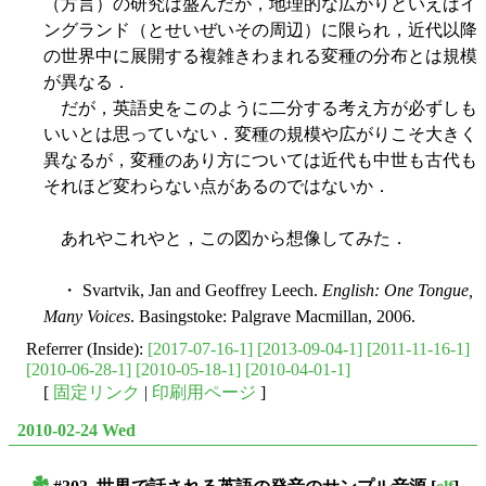
（方言）の研究は盛んだが，地理的な広がりといえばイ
ングランド（とせいぜいその周辺）に限られ，近代以降
の世界中に展開する複雑きわまれる変種の分布とは規模
が異なる．
だが，英語史をこのように二分する考え方が必ずしも
いいとは思っていない．変種の規模や広がりこそ大きく
異なるが，変種のあり方については近代も中世も古代も
それほど変わらない点があるのではないか．
あれやこれやと，この図から想像してみた．
・ Svartvik, Jan and Geoffrey Leech.
English: One Tongue,
Many Voices
. Basingstoke: Palgrave Macmillan, 2006.
Referrer (Inside):
[2017-07-16-1]
[2013-09-04-1]
[2011-11-16-1]
[2010-06-28-1]
[2010-05-18-1]
[2010-04-01-1]
[
固定リンク
|
印刷用ページ
]
2010-02-24 Wed