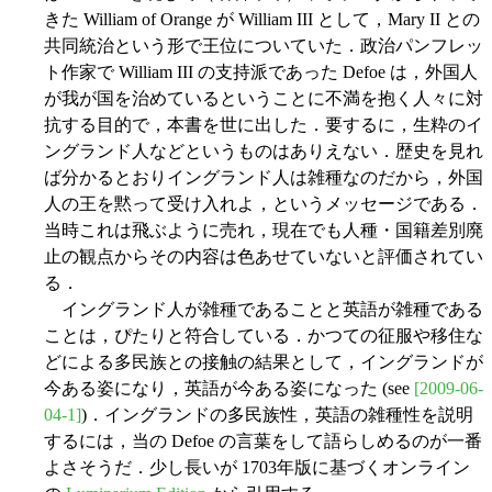
きた William of Orange が William III として，Mary II との
共同統治という形で王位についていた．政治パンフレッ
ト作家で William III の支持派であった Defoe は，外国人
が我が国を治めているということに不満を抱く人々に対
抗する目的で，本書を世に出した．要するに，生粋のイ
ングランド人などというものはありえない．歴史を見れ
ば分かるとおりイングランド人は雑種なのだから，外国
人の王を黙って受け入れよ，というメッセージである．
当時これは飛ぶように売れ，現在でも人種・国籍差別廃
止の観点からその内容は色あせていないと評価されてい
る．
イングランド人が雑種であることと英語が雑種である
ことは，ぴたりと符合している．かつての征服や移住な
どによる多民族との接触の結果として，イングランドが
今ある姿になり，英語が今ある姿になった (see
[2009-06-
04-1]
)．イングランドの多民族性，英語の雑種性を説明
するには，当の Defoe の言葉をして語らしめるのが一番
よさそうだ．少し長いが 1703年版に基づくオンライン