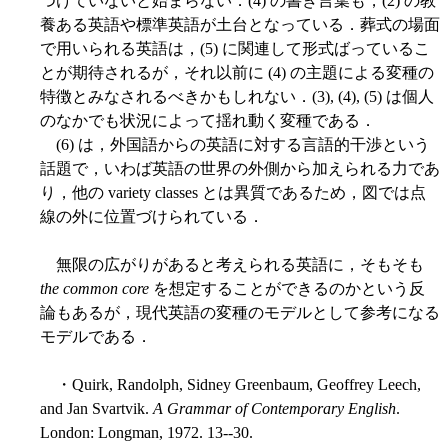
つけていないと始まらない．(4) の書き言葉も，(2) の教
養ある英語や標準英語が土台となっている．葬式の場面
で用いられる英語は，(5) に関連して形式ばっているこ
とが期待されるが，それ以前に (4) の主題による変種の
特徴とみなされるべきかもしれない．(3), (4), (5) は個人
のなかでも状況によって揺れ動く変種である．
(6) は，外国語からの英語に対する言語的干渉という
話題で，いわば英語の世界の外側から加えられる力であ
り，他の variety classes とは異質であるため，図では点
線の外に位置づけられている．
無限の広がりがあると考えられる英語に，そもそも
the common core
を想定することができるのかという反
論もあるが，現代英語の変種のモデルとして参考になる
モデルである．
・Quirk, Randolph, Sidney Greenbaum, Geoffrey Leech,
and Jan Svartvik.
A Grammar of Contemporary English
.
London: Longman, 1972. 13--30.