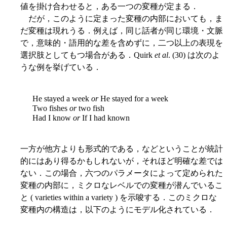
値を掛け合わせると，ある一つの変種が定まる．
だが，このように定まった変種の内部においても，ま
だ変種は現れうる．例えば，同じ話者が同じ環境・文脈
で，意味的・語用的な差を含めずに，二つ以上の表現を
選択肢としてもつ場合がある．Quirk
et al
. (30) は次のよ
うな例を挙げている．
He stayed a week
or
He stayed for a week
Two fishes
or
two fish
Had I know
or
If I had known
一方が他方よりも形式的である，などということが統計
的にはあり得るかもしれないが，それほど明確な差では
ない．この場合，六つのパラメータによって定められた
変種の内部に，ミクロなレベルでの変種が潜んでいるこ
と ( varieties within a variety ) を示唆する．このミクロな
変種内の構造は，以下のようにモデル化されている．