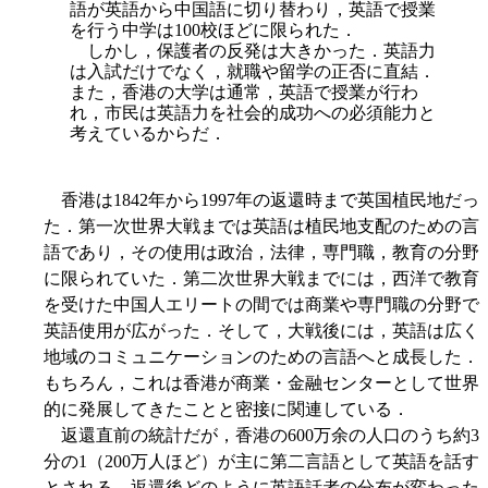
語が英語から中国語に切り替わり，英語で授業
を行う中学は100校ほどに限られた．
しかし，保護者の反発は大きかった．英語力
は入試だけでなく，就職や留学の正否に直結．
また，香港の大学は通常，英語で授業が行わ
れ，市民は英語力を社会的成功への必須能力と
考えているからだ．
香港は1842年から1997年の返還時まで英国植民地だっ
た．第一次世界大戦までは英語は植民地支配のための言
語であり，その使用は政治，法律，専門職，教育の分野
に限られていた．第二次世界大戦までには，西洋で教育
を受けた中国人エリートの間では商業や専門職の分野で
英語使用が広がった．そして，大戦後には，英語は広く
地域のコミュニケーションのための言語へと成長した．
もちろん，これは香港が商業・金融センターとして世界
的に発展してきたことと密接に関連している．
返還直前の統計だが，香港の600万余の人口のうち約3
分の1（200万人ほど）が主に第二言語として英語を話す
とされる．返還後どのように英語話者の分布が変わった