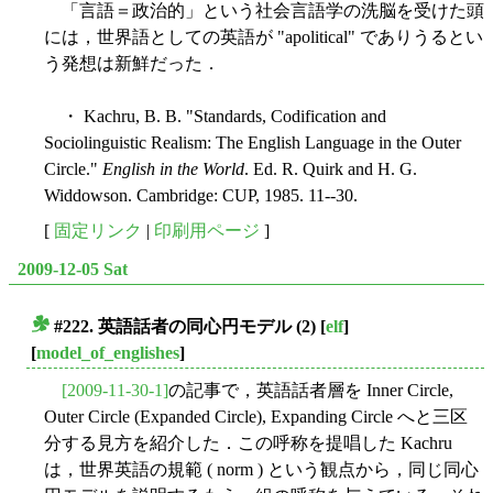
「言語＝政治的」という社会言語学の洗脳を受けた頭
には，世界語としての英語が "apolitical" でありうるとい
う発想は新鮮だった．
・ Kachru, B. B. "Standards, Codification and
Sociolinguistic Realism: The English Language in the Outer
Circle."
English in the World
. Ed. R. Quirk and H. G.
Widdowson. Cambridge: CUP, 1985. 11--30.
[
固定リンク
|
印刷用ページ
]
2009-12-05 Sat
#222. 英語話者の同心円モデル (2)
[
elf
]
■
[
model_of_englishes
]
[2009-11-30-1]
の記事で，英語話者層を Inner Circle,
Outer Circle (Expanded Circle), Expanding Circle へと三区
分する見方を紹介した．この呼称を提唱した Kachru
は，世界英語の規範 ( norm ) という観点から，同じ同心