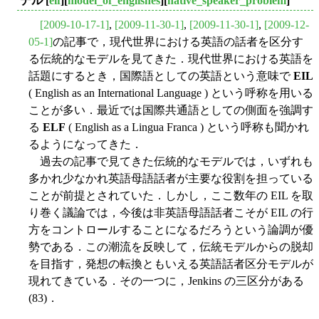
デル
[
elf
][
model_of_englishes
][
native_speaker_problem
]
[2009-10-17-1]
,
[2009-11-30-1]
,
[2009-11-30-1]
,
[2009-12-
05-1]
の記事で，現代世界における英語の話者を区分す
る伝統的なモデルを見てきた．現代世界における英語を
話題にするとき，国際語としての英語という意味で
EIL
( English as an International Language ) という呼称を用いる
ことが多い．最近では国際共通語としての側面を強調す
る
ELF
( English as a Lingua Franca ) という呼称も聞かれ
るようになってきた．
過去の記事で見てきた伝統的なモデルでは，いずれも
多かれ少なかれ英語母語話者が主要な役割を担っている
ことが前提とされていた．しかし，ここ数年の EIL を取
り巻く議論では，今後は非英語母語話者こそが EIL の行
方をコントロールすることになるだろうという論調が優
勢である．この潮流を反映して，伝統モデルからの脱却
を目指す，発想の転換ともいえる英語話者区分モデルが
現れてきている．その一つに，Jenkins の三区分がある
(83)．