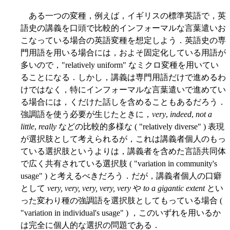
ある一つの変種，例えば，イギリスの標準英語で，英
語史の講義を口頭で比較的インフォーマルな言葉遣いお
こなっている場合の英語変種を想定しよう．英語史の専
門用語を用いる場合には，およそ固定化している用語が
多いので，"relatively uniform" なミクロ変種を用いてい
ることになる．しかし，講義は専門用語だけで進めるわ
けではなく，特にインフォーマルな言葉遣いで進めてい
る場合には，くだけた話しを含めることもあるだろう．
強調語を使う必要が生じたときに，
very
,
indeed
,
not a
little
,
really
などの比較的多様な ( "relatively diverse" ) 表現
が選択肢として考えられるが，これは講義者個人のもっ
ている選択肢というよりは，講義者を含めた言語共同体
で広く共有されている選択肢 ( "variation in community's
usage" ) と考えるべきだろう．だが，講義者個人の口癖
として
very, very, very, very, very
や
to a gigantic extent
とい
った変わり種の強調語を選択肢としてもっている場合 (
"variation in individual's usage" ) ，このいずれを用いるか
は完全に個人的な選択の問題である．