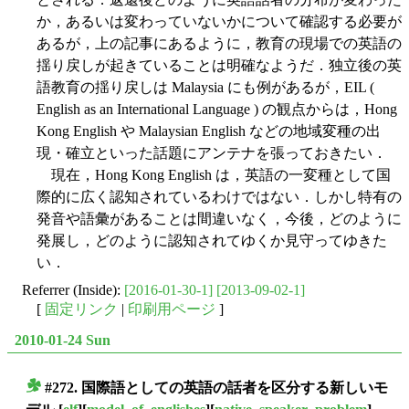
か，あるいは変わっていないかについて確認する必要が
あるが，上の記事にあるように，教育の現場での英語の
揺り戻しが起きていることは明確なようだ．独立後の英
語教育の揺り戻しは Malaysia にも例があるが，EIL (
English as an International Language ) の観点からは，Hong
Kong English や Malaysian English などの地域変種の出
現・確立といった話題にアンテナを張っておきたい．
現在，Hong Kong English は，英語の一変種として国
際的に広く認知されているわけではない．しかし特有の
発音や語彙があることは間違いなく，今後，どのように
発展し，どのように認知されてゆくか見守ってゆきた
い．
Referrer (Inside):
[2016-01-30-1]
[2013-09-02-1]
[
固定リンク
|
印刷用ページ
]
2010-01-24 Sun
#272. 国際語としての英語の話者を区分する新しいモ
■