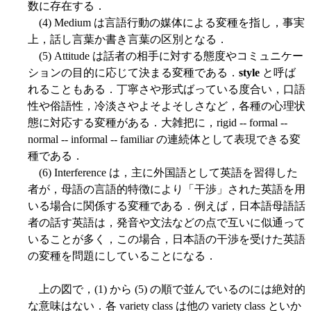
数に存在する．
(4) Medium は言語行動の媒体による変種を指し，事実
上，話し言葉か書き言葉の区別となる．
(5) Attitude は話者の相手に対する態度やコミュニケー
ションの目的に応じて決まる変種である．
style
と呼ば
れることもある．丁寧さや形式ばっている度合い，口語
性や俗語性，冷淡さやよそよそしさなど，各種の心理状
態に対応する変種がある．大雑把に，rigid -- formal --
normal -- informal -- familiar の連続体として表現できる変
種である．
(6) Interference は，主に外国語として英語を習得した
者が，母語の言語的特徴により「干渉」された英語を用
いる場合に関係する変種である．例えば，日本語母語話
者の話す英語は，発音や文法などの点で互いに似通って
いることが多く，この場合，日本語の干渉を受けた英語
の変種を問題にしていることになる．
上の図で，(1) から (5) の順で並んでいるのには絶対的
な意味はない．各 variety class は他の variety class といか