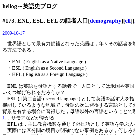
hellog～英語史ブログ
#173. ENL, ESL, EFL の話者人口[
demography
][
elf
][
2009-10-17
世界語として最有力候補となった英語は，年々その話者を増
る方法である．
・
ENL
( English as a Native Language )
・
ESL
( English as a Second Language )
・
EFL
( English as a Foreign Language )
ENL
は英語を母語とする話者で，人口としては米国や英国
いくつ挙げられるだろうか？
ESL
は第二言語 ( second language ) として英語
機能しているような地域で，母語の次に習得する言語としておきた
背景を有する場合に習得した，母語以外の言語ということで
1]
，サモアなどが挙がる．
EFL
は，主に教育機関を通じて外国語として英語を学ぶ人
実際には区分間の境目が明確でない事例もあるが，何しろわ