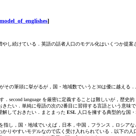
model_of_englishes
]
やし続けている．英語の話者人口のモデル化はいくつか提案
がその筆頭に挙がるが，国・地域数でいうと30は優に越える
を話す人を指す．second language を厳密に定義することは
い．単純に母語の次の2番目に習得する言語という意味での seco
理解しておきたい．まとまった
ESL
人口を擁する典型的な国・
を指し，国・地域でいえば，日本，中国，フランス，ロシアな
かりやすいモデルなので広く受け入れられている．以下の人