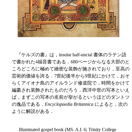
『ケルズの書』は，insular half-uncial 書体のラテン語
で書かれた4福音書である．680ページからなる大部のと
ころどころに極めて緻密な装飾が施されており，至高の
芸術的価値を誇る．7世紀後半から9世紀にかけて，おそ
らくアイオナ島のアイルランド修道院で，時間をかけて
編纂され装飾されたものだろう．西洋中世の写本といえ
ば，まずこの写本の名前が挙がるというほどのダントツ
の逸品である．
Encyclopaedia Britannica
によると，次の
ように解説がある．
Illuminated gospel book (MS. A.I. 6; Trinity College