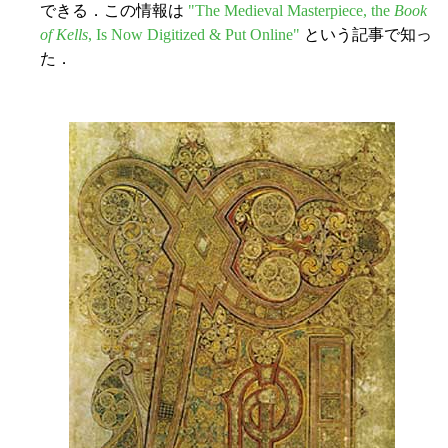
できる．この情報は
"The Medieval Masterpiece, the
Book
of Kells
, Is Now Digitized & Put Online"
という記事で知っ
た．