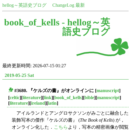
hellog～英語史ブログ
ChangeLog 最新
book_of_kells -
hellog～英
語史ブログ
最終更新時間: 2026-07-15 01:27
2019-05-25 Sat
#3680. 『ケルズの書』がオンラインに
[
manuscript
]
■
[
celtic
][
literature
][
link
][
book_of_kells
][
bible
][
manuscript
]
[
literature
][
ireland
][
latin
]
アイルランドとアングロサクソンがみごとに融合した
装飾写本の傑作『ケルズの書』 (
The Book of Kells
) が，
オンライン化した．
こちら
より，写本の精密画像が閲覧