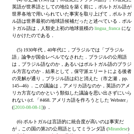
英語が世界語としての地位を築く前に，ポルトガル語が
世界各地で用いられていた事実を取り上げて，ポルトガ
ル語は世界最初の地球語候補だったと述べている．ポル
トガル語は，人類史上初の地球規模の
lingua_franca
にな
りかけたのである．
(5) 1930年代，40年代に，ブラジルでは「ブラジル
語」論争が国会レベルでなされた．ブラジルの公用語
は，ブラジル語なのか，あるいはポルトガル語のブラジ
ル方言なのか．結果として，保守派エリートによる後者
の見解が通り，ブラジル語は幻と消えた（市之瀬，pp.
145--46) ．この議論は，アメリカ語なのか，英語のアメ
リカ方言なのかという類似した議論を思い出さずにいら
れない (cf. 「#468. アメリカ語を作ろうとした Webster」
(
[2010-08-08-1]
)) ．
(6) ポルトガルは言語的に統合度が高いのは事実だ
が，この国の第2の公用語としてミランダ語 (
Mirandese
)