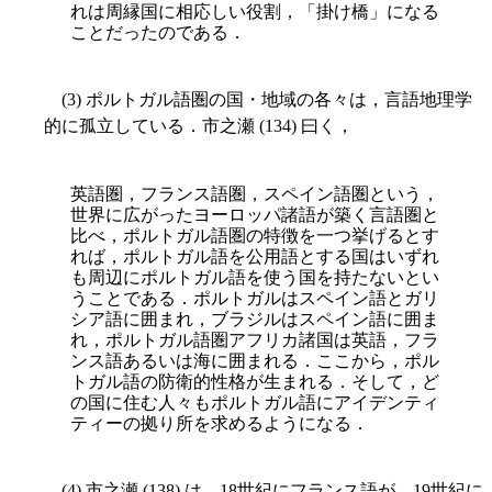
れは周縁国に相応しい役割，「掛け橋」になる
ことだったのである．
(3) ポルトガル語圏の国・地域の各々は，言語地理学
的に孤立している．市之瀬 (134) 曰く，
英語圏，フランス語圏，スペイン語圏という，
世界に広がったヨーロッパ諸語が築く言語圏と
比べ，ポルトガル語圏の特徴を一つ挙げるとす
れば，ポルトガル語を公用語とする国はいずれ
も周辺にポルトガル語を使う国を持たないとい
うことである．ポルトガルはスペイン語とガリ
シア語に囲まれ，ブラジルはスペイン語に囲ま
れ，ポルトガル語圏アフリカ諸国は英語，フラ
ンス語あるいは海に囲まれる．ここから，ポル
トガル語の防衛的性格が生まれる．そして，ど
の国に住む人々もポルトガル語にアイデンティ
ティーの拠り所を求めるようになる．
(4) 市之瀬 (138) は，18世紀にフランス語が，19世紀に