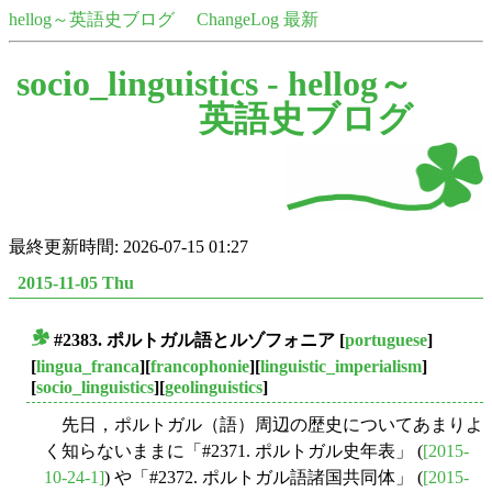
hellog～英語史ブログ
ChangeLog 最新
socio_linguistics -
hellog～
英語史ブログ
最終更新時間: 2026-07-15 01:27
2015-11-05 Thu
#2383. ポルトガル語とルゾフォニア
[
portuguese
]
■
[
lingua_franca
][
francophonie
][
linguistic_imperialism
]
[
socio_linguistics
][
geolinguistics
]
先日，ポルトガル（語）周辺の歴史についてあまりよ
く知らないままに「#2371. ポルトガル史年表」 (
[2015-
10-24-1]
) や「#2372. ポルトガル語諸国共同体」 (
[2015-