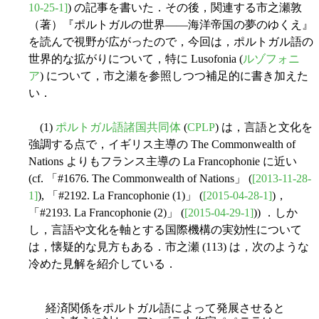
10-25-1]
) の記事を書いた．その後，関連する市之瀬敦
（著）『ポルトガルの世界――海洋帝国の夢のゆくえ』
を読んで視野が広がったので，今回は，ポルトガル語の
世界的な拡がりについて，特に Lusofonia (
ルゾフォニ
ア
) について，市之瀬を参照しつつ補足的に書き加えた
い．
(1)
ポルトガル語諸国共同体
(
CPLP
) は，言語と文化を
強調する点で，イギリス主導の The Commonwealth of
Nations よりもフランス主導の La Francophonie に近い
(cf. 「#1676. The Commonwealth of Nations」 (
[2013-11-28-
1]
), 「#2192. La Francophonie (1)」 (
[2015-04-28-1]
)，
「#2193. La Francophonie (2)」 (
[2015-04-29-1]
)) ．しか
し，言語や文化を軸とする国際機構の実効性について
は，懐疑的な見方もある．市之瀬 (113) は，次のような
冷めた見解を紹介している．
経済関係をポルトガル語によって発展させると