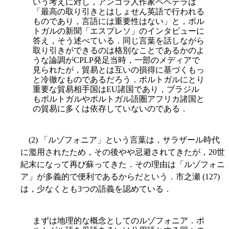
いう考えに対し，アンゴラ人作家ペペテラは
「最高の取り引きとはしょせん英語で行われる
ものであり，言語には重要性はない」と，ポル
トガルの新聞「エスプレソ」のインタビューに
答え，そう述べている．同じ言葉を話しながら
取り引きができるのは格別なことであるかのよ
うな論調がCPLP発足当時，一部のメディアで
見られたが，貿易とは互いの損得に基づくもっ
と冷徹なものであるだろう．ポルトガルにとり
重要な貿易相手国はEU諸国であり，ブラジル
もポルトガルやポルトガル語圏アフリカ諸国と
の貿易に多くは依存していないのである．
(2) 「ルゾフォニア」という言葉は，サラザール時代
に濫用されたため，その後やや忌避されてきたが，20世
紀末になって再び蘇ってきた．その理由は「ルゾフォニ
ア」が多義的で便利であるからだという．市之瀬 (127)
は，少なくとも3つの語義を認めている．
まずは地理的な概念としてのルゾフォニア．ポ