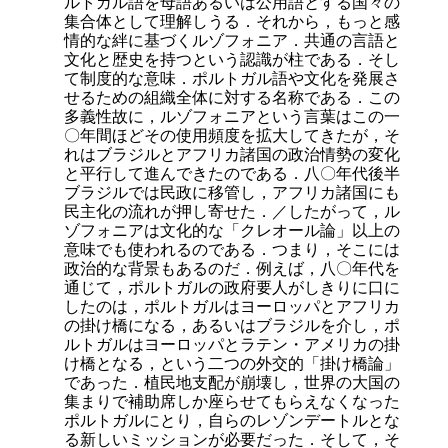
ルトガル語を母語あるいは公用語とする国々の
集合体として理解しうる．それから，もっと感
情的な絆に基づくルゾフォニア．共通の言語と
文化と歴史を持つという認識が柱である．そし
て制度的な意味．ポルトガル語や文化を発展さ
せるための組織全体に対する名称である．この
多義性故に，ルゾフォニアという言葉はこの一
〇年間ほどその使用頻度を拡大してきたが，そ
れはブラジルとアフリカ諸国の政治情勢の変化
と平行して進んできたのである．八〇年代後半
ブラジルでは民政に移管し，アフリカ諸国にも
民主化の流れが押し寄せた．／したがって，ル
ゾフォニアは文化的な「クレオール論」以上の
意味でも使われるのである．つまり，そこには
政治的な背景もあるのだ．例えば，八〇年代を
通じて，ポルトガルの政府要人がしきりに口に
したのは，ポルトガルはヨーロッパとアフリカ
の掛け橋になる，あるいはブラジルを介し，ポ
ルトガルはヨーロッパとラテン・アメリカの掛
け橋となる，という二つの外交的「掛け橋論」
であった．植民地支配が崩壊し，世界の大国の
集まりで補助席しか座らせてもらえなくなった
ポルトガルにとり，自らのレゾンデートルとな
る新しいミッションが必要だった．そして，そ