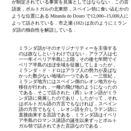
が制定されている事実を見落としてはならない．この言
語派，ポルトガルの北東部，スペイン領に食い込むかの
ような位置にある Miranda do Douro で12,000--15,000人に
よって話されている．市之瀬 (182) は次のようにミラン
ダ語の独自性を解説している．
ミランダ語がそのオリジナリティーを主張する
のは故なしというわけではない．アラブ人は七
一一年イベリア半島に上陸，その後七年間でイ
ベリア半島のほぼ全域を征服してしまったが，
ミランダ・ド・ドロはアラブ人の勢力が及ばな
かった数少ない地域の一つである．一三世紀，
ミランダ地方にはスペイン側のレオン地方から
移住が行われ，一種の飛び地のようになったの
である．そこで話された（西）レオン語がミラ
ンダ語に発展したのであり，したがって，それ
はポルトガル語の方言でもなければ，スペイン
語の方言でもなく，レオン語を介しラテン語に
直接由来する言語である．ミランダ語はイベリ
ア半島のロマンス諸語の誕生以来ずっとポルト
ガル領で話されてきた言語なのである．