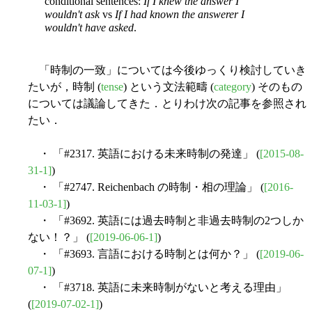
conditional sentences:
If I knew the answer I
wouldn't ask
vs
If I had known the answerer I
wouldn't have asked
.
「時制の一致」については今後ゆっくり検討していき
たいが，時制 (
tense
) という文法範疇 (
category
) そのもの
については議論してきた．とりわけ次の記事を参照され
たい．
・ 「#2317. 英語における未来時制の発達」 (
[2015-08-
31-1]
)
・ 「#2747. Reichenbach の時制・相の理論」 (
[2016-
11-03-1]
)
・ 「#3692. 英語には過去時制と非過去時制の2つしか
ない！？」 (
[2019-06-06-1]
)
・ 「#3693. 言語における時制とは何か？」 (
[2019-06-
07-1]
)
・ 「#3718. 英語に未来時制がないと考える理由」
(
[2019-07-02-1]
)