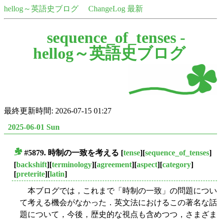
hellog～英語史ブログ
ChangeLog 最新
sequence_of_tenses -
hellog～英語史ブログ
最終更新時間: 2026-07-15 01:27
2025-06-01 Sun
#5879.
時制の一致
を考える
[
tense
][
sequence_of_tenses
]
■
[
backshift
][
terminology
][
agreement
][
aspect
][
category
]
[
preterite
][
latin
]
本ブログでは，これまで「時制の一致」の問題につい
て考える機会がなかった．英文法におけるこの著名な話
題について，今後，歴史的な視点も含めつつ，さまざま