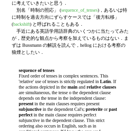
に考えていきたいと思う．
別名「時制の照応」 (
sequence_of_tenses
)，あるいは特
に時制を過去方向にずらすケースでは「後方転移」
(
backshift
) と呼ばれることもある．
手近にある英語学用語辞典のいくつかに当たってみた
が，歴史的な観点から考察を加えているものはない．ま
ずは Bussmann の解説を読んで，hellog における考察の
狼煙としたい．
sequence of tenses
Fixed order of tenses in complex sentences. This
'relative' use of tenses is strictly regulated in
Latin
. If
the actions depicted in the
main
and
relative clauses
are simultaneous, the tense o the dependent clause
depends on the tense in the independent clause:
present
in the main clauses requires present
subjunctive
in the dependent Cal's;
preterite
or
past
perfect
in the main clause requires perfect
subjunctive in the dependent clause. This strict
ordering also occurs in English, such as in