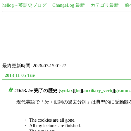
hellog～英語史ブログ
ChangeLog 最新
カテゴリ最新
前
最終更新時間: 2026-07-15 01:27
2013-11-05 Tue
#1653.
be
完了の歴史
[
syntax
][
be
][
auxiliary_verb
][
grammat
■
現代英語で「
be
+ 動詞の過去分詞」は典型的に受動態を作る
・ The cookies are all gone.
・ All my lectures are finished.