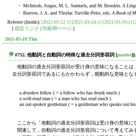
・ McIntosh, Angus, M. L. Samuels, and M. Benskin.
A Lingu
・ Burrow, J. A. and Thorlac Turville-Petre, eds.
A Book of M
Referrer (Inside):
[2021-05-12-1]
[2021-03-24-1]
[2021-03-19-1]
[
[
固定リンク
|
印刷用ページ
]
2011-05-19 Thu
#752. 他動詞と自動詞の特殊な過去分詞形容詞
[
passive
][
■
他動詞の過去分詞形容詞が受け身の意味になることは
去分詞形容詞であるにもかかわらず，能動的な意味とな
a
drunken
fellow ( = a fellow who has drunk much )
a well-
read
man ( = a man who has read much )
an out-
spoken
gentleman ( = a gentleman who speaks out his
ここから「他動詞の過去分詞形容詞は受け身の意味にな
関連して，自動詞の過去分詞形容詞について考えてみる