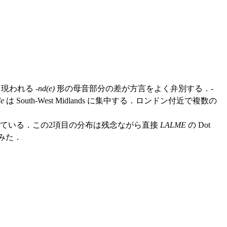
現われる -
nd(e)
形の母音部分の差が方言をよく弁別する．-
de
は South-West Midlands に集中する．ロンドン付近で複数の
ている．この2項目の分布は残念ながら直接
LALME
の Dot
てみた．