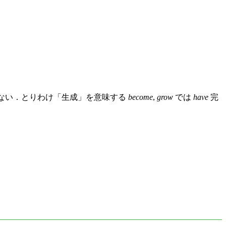
ぎない．とりわけ「生成」を意味する
become
,
grow
では
have
完