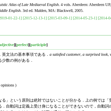
istic Atlas of Late Mediaeval English
. 4 vols. Aberdeen: Aberdeen UP
iddle English
. 3rd ed. Malden, MA: Blackwell, 2005.
2019-01-22-1]
[2015-12-13-1]
[2015-03-09-1]
[2014-05-23-1]
[2014-0
adjective
][
perfect
][
participle
]
，英文法の基本事項である．
a satisfied customer
,
a surprised look
,
る少数の例がある．
 opinions )
る」という原則は絶対ではないことが分かる．上の例では「
．自動詞は定義上受け身になることができないので，自動詞