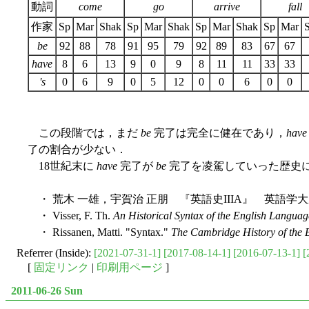
動詞
come
go
arrive
fall
作家
Sp
Mar
Shak
Sp
Mar
Shak
Sp
Mar
Shak
Sp
Mar
be
92
88
78
91
95
79
92
89
83
67
67
have
8
6
13
9
0
9
8
11
11
33
33
's
0
6
9
0
5
12
0
0
6
0
0
この段階では，まだ
be
完了は完全に健在であり，
have
了の割合が少ない．
18世紀末に
have
完了が
be
完了を凌駕していった歴史については，V
・ 荒木 一雄，宇賀治 正朋 『英語史IIIA』 英語学大
・ Visser, F. Th.
An Historical Syntax of the English Languag
・ Rissanen, Matti. "Syntax."
The Cambridge History of the 
Referrer (Inside):
[2021-07-31-1]
[2017-08-14-1]
[2016-07-13-1]
[
[
固定リンク
|
印刷用ページ
]
2011-06-26 Sun