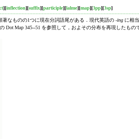
ct
][
inflection
][
suffix
][
participle
][
lalme
][
map
][
3pp
][
3sp
]
著なものの1つに現在分詞語尾がある．現代英語の -
ing
に相当
の Dot Map 345--51 を参照して，およその分布を再現したも