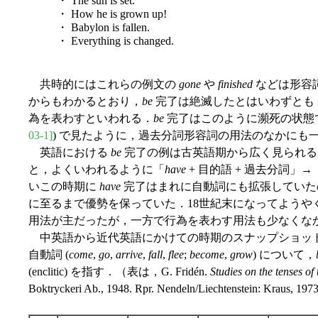
・ The sun is set.
・ How he is grown up!
・ Babylon is fallen.
・ Everything is changed.
共時的にはこれらの例文の
gone
や
finished
などは形容
からもわかるとおり，
be
完了は絶滅したとはいわずとも
為を表わすといわれる．
be
完了はこのように瀕死の状態では
03-1]
) で見たように，過去分詞形容詞の用法のなかにも
英語における
be
完了の例は古英語期から広く見られる
と，よくいわれるように「
have
+ 目的語 + 過去分詞」→
いこの時期に
have
完了はまれに自動詞にも拡張していた
に至るまで優勢を保っていた．18世紀末になってようや
用法が主だったが，一方で行為を表わす用法も少なくな
中英語から近代英語にかけての時期のスナップショットを見てみよう
自動詞 (
come
,
go
,
arrive
,
fall
,
flee
;
become
,
grow
) について，
(enclitic) を指す．（表は，G. Fridén.
Studies on the tenses o
Boktryckeri Ab., 1948. Rpr. Nendeln/Liechtenstein: