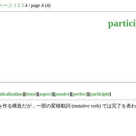
ページ
1
2
3
4 / page 4 (4)
partic
icalisation
][
tense
][
aspect
][
passive
][
perfect
][
participle
]
構造だが，一部の変移動詞 (mutative verb) では完了を表