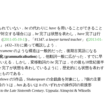
られていない．
be
の代わりに
have
を用いることができること
が対立する場合には，
be
完了は状態を表わし，
have
完了は行
(
[2011-05-19-1]
)，「#1347.
a lawyer turned teacher
」 (
[2013-01-
 (432--33) に拠って概説しよう．
ȝecumene
のような構造は一般的だった．後期古英語になる
化
(
grammaticalisation
) し，他動詞一般に広がった．すでに早
もいえる．しかし，変移動詞の
be
完了は，その後も18世紀後半
e
完了が状態を表わしているように，歴史的にも状態を表わす
たものである．
e の5作品，Shakespeare の全戯曲を対象にし，7個の主要
段の
's
は，
has
あるいは
is
のいずれかの操作詞の前接形
to the Late Sixteenth Century
. Uppsala: Almqvist & Wiksells