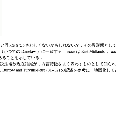
言特徴と呼ぶのはふさわしくないかもしれないが，その異形態として
の地域（かつての Danelaw ）に一致する．-
ende
は East Midlands ，-
in
あることを示している．
説法複数現在語尾が，方言特徴をよく表わすものとして知られ
and Turville-Petre (31--32) の記述を参考に，地図化し