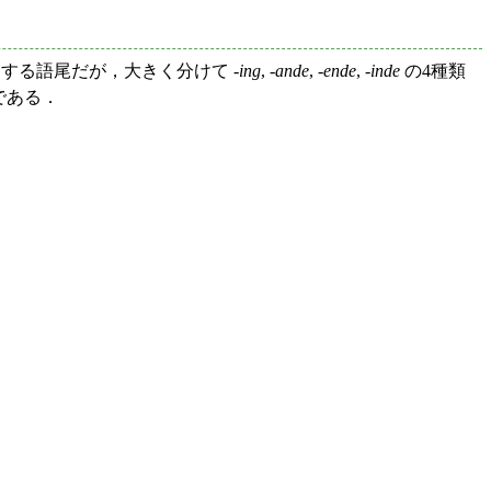
する語尾だが，大きく分けて -
ing
, -
ande
, -
ende
, -
inde
の4種類
のである．