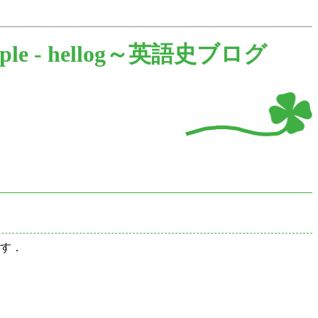
iple -
hellog～英語史ブログ
わす．