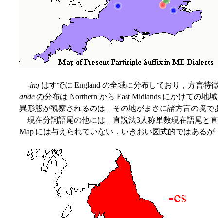
-
ing
はすでに England の全域に分布しており，方
ande
の分布は Northern から East Midlands にかけて
異形態が観察されるのは，その地がまさに諸方言の境で
現在分詞語尾の他には，直説法3人称単数現在語尾と直
Map には与えられていない．いきおい図式的ではあるが，Burrow 