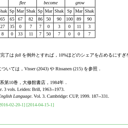
flee
become
grow
Shak
Sp
Mar
Shak
Sp
Mar
Shak
Sp
Mar
Shak
65
65
67
82
86
50
90
100
89
90
27
35
0
7
7
0
3
0
11
3
8
0
33
11
7
50
7
0
0
7
完了は
fall
を例外とすれば，10%ほどのシェアを占めるにす
isser (2043) や Rissanen (215) を参照．
系第10巻，大修館書店，1984年．
e
. 3 vols. Leiden: Brill, 1963--1973.
English Language
. Vol. 3. Cambridge: CUP, 1999. 187--331.
2016-02-20-1]
[2014-04-15-1]