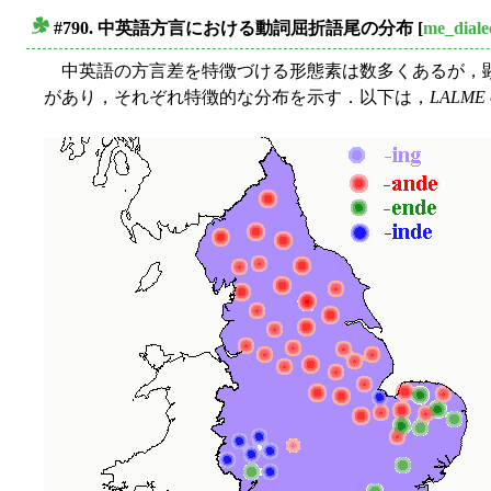
#790. 中英語方言における動詞屈折語尾の分布
[
me_diale
■
中英語の方言差を特徴づける形態素は数多くあるが，顕
があり，それぞれ特徴的な分布を示す．以下は，
LALME