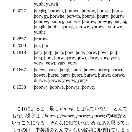
yurth, yurwh
0.3077
þorȝhȝ, þorowþ, þorowe, þorrow, þoruȝe, þoruȝt,
þorwgȝ, þorwhe, þorwth, þourȝe, þourȝt, þourȝw,
þourow, þouruȝ, þourwe, þrorow, þrowȝe, þurȝhg,
þurȝth, þurthe, ȝoruȝt, yerowe, yorowe, yurowe,
yurthe
0.2857
þrorowe
0.2000
þor, þur
0.1818
þarȝ, þorþ, þorȝ, þore, þorv, þorw, þowr, þurþ,
þurȝ, þurf, þurw, ȝorw, ȝowr, dorw, yorȝ, yora,
yorw, yowr, yurȝ, yurw
0.1667
þerew, þorȝe, þorȝt, þoreȝ, þorew, þorwȝ, þorwe,
þowre, þurȝe, þurȝt, þureȝ, þurwȝ, þurwe, dorwe,
durwe, yorwe, yowrw, yurȝe
0.1538
þorewȝ, þorewe, þorwȝe, þorwtȝ
これによると，最も
through
とは似ていない，とんで
もない綴字は，
þorewȝ
,
þorewe
,
þorwȝe
,
þorwtȝ
の4種類と
いうことになる．そんなに似ていないかなあと思ってし
まうのは，中英語のとんでもない綴字に見慣れてしまっ