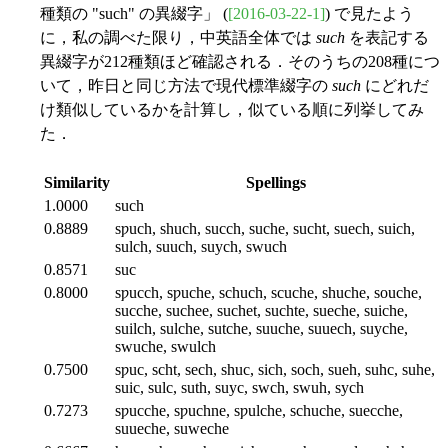
種類の "such" の異綴字」 (
[2016-03-22-1]
) で見たよう
に，私の調べた限り，中英語全体では
such
を表記する
異綴字が212種類ほど確認される．そのうちの208種につ
いて，昨日と同じ方法で現代標準綴字の
such
にどれだ
け類似しているかを計算し，似ている順に列挙してみ
た．
Similarity
Spellings
1.0000
such
0.8889
sƿuch, shuch, succh, suche, sucht, suech, suich,
sulch, suuch, suych, swuch
0.8571
suc
0.8000
sƿucch, sƿuche, schuch, scuche, shuche, souche,
sucche, suchee, suchet, suchte, sueche, suiche,
suilch, sulche, sutche, suuche, suuech, suyche,
swuche, swulch
0.7500
sƿuc, scht, sech, shuc, sich, soch, sueh, suhc, suhe,
suic, sulc, suth, suyc, swch, swuh, sych
0.7273
sƿucche, sƿuchne, sƿulche, schuche, suecche,
suueche, suweche