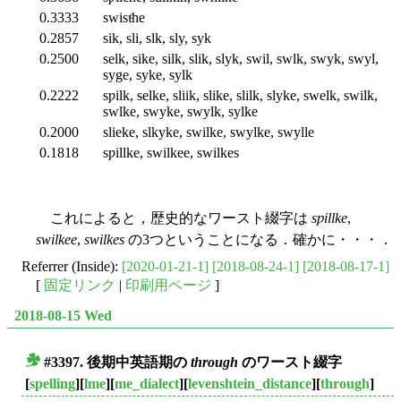
0.3333
swisɩͨhe
0.2857
sik, sli, slk, sly, syk
0.2500
selk, sike, silk, slik, slyk, swil, swlk, swyk, swyl,
syge, syke, sylk
0.2222
sƿilk, selke, sliik, slike, slilk, slyke, swelk, swilk,
swlke, swyke, swylk, sylke
0.2000
slieke, slkyke, swilke, swylke, swylle
0.1818
sƿillke, swilkee, swilkes
これによると，歴史的なワースト綴字は
sƿillke
,
swilkee
,
swilkes
の3つということになる．確かに・・・．
Referrer (Inside):
[2020-01-21-1]
[2018-08-24-1]
[2018-08-17-1]
[
固定リンク
|
印刷用ページ
]
2018-08-15 Wed
#3397. 後期中英語期の
through
のワースト綴字
■
[
spelling
][
lme
][
me_dialect
][
levenshtein_distance
][
through
]