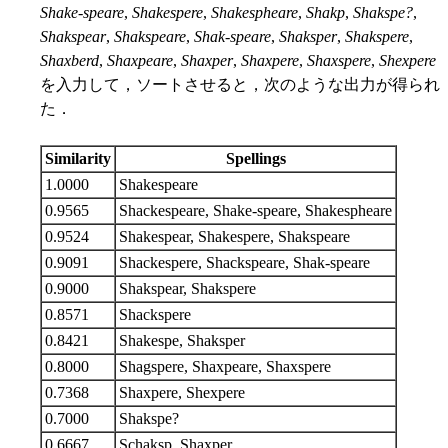
Shake-speare
,
Shakespere
,
Shakespheare
,
Shakp
,
Shakspe?
,
Shakspear
,
Shakspeare
,
Shak-speare
,
Shaksper
,
Shakspere
,
Shaxberd
,
Shaxpeare
,
Shaxper
,
Shaxpere
,
Shaxspere
,
Shexpere
を入力して，ソートさせると，次のような出力が得られ
た．
Similarity
Spellings
1.0000
Shakespeare
0.9565
Shackespeare, Shake-speare, Shakespheare
0.9524
Shakespear, Shakespere, Shakspeare
0.9091
Shackespere, Shackspeare, Shak-speare
0.9000
Shakspear, Shakspere
0.8571
Shackspere
0.8421
Shakespe, Shaksper
0.8000
Shagspere, Shaxpeare, Shaxspere
0.7368
Shaxpere, Shexpere
0.7000
Shakspe?
0.6667
Schaksp, Shaxper