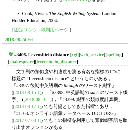
・ Cook, Vivian.
The English Writing System.
London:
Hodder Education, 2004.
[
固定リンク
|
印刷用ページ
]
2018-08-24 Fri
#3406. Levenshtein distance
[
cgi
][
web_service
][
spelling
]
■
[
shakespeare
][
levenshtein_distance
]
文字列の類似度や相違度を測る有名な指標の1つに，
標題の "Levenshtein distance" というものがある，
「#3397. 後期中英語期の
through
のワースト綴字」
(
[2018-08-15-1]
)，「#3398. 中英語期の
such
のワースト綴
字」 (
[2018-08-16-1]
)，「#3399. 綴字の類似度計算機」
(
[2018-08-17-1]
) でも前提としてきた指標であり，
「#1163. オンライン語彙データベース DICT.ORG」
(
[2012-07-03-1]
) でもこの指標を利用して類似綴字語を取
り出すオプションがある．