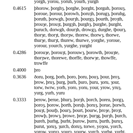
yorgh, yorou, yoruh, yourh, yurgh
0.4615
þhorow, þorghȝ, þorghe, þorght, þorguh, þorouȝ,
þoroue, þorour, þorowh, þoruȝh, þorugȝ, þoruhg,
þoruth, þorwgh, þourȝh, þourgȝ, þourth, þroȝth,
þrouȝe, þrouȝt, þurgȝh, þurghȝ, þurghe, þurght,
þuruch, dorwgh, dourȝh, drowgȝ, durghe, tþourȝ,
thorȝe, thorȝt, thorȝw, thorew, thorwȝ, thorwe,
thurȝe, thurȝt, thurew, thurwe, yorghe, yoroue,
yorour, yourch, yurghe, yurght
0.4286
þorouȝe, þorouȝt, þorouwȝ, þorowth, þrouȝte,
thorȝwe, thorewe, thorffe, thorwȝe, thowffe,
trowffe
0.4000
þro
0.3636
ðoru, þorg, þorh, þoro, þoru, þouȝ, þour, þroȝ,
þrow, þruȝ, þurg, þurh, þuro, þuru, ȝoru, ȝour,
torw, twrw, yorh, yoro, yoru, your, yrow, yruȝ,
yurg, yurh, yuru
0.3333
þerow, þerue, þhurȝ, þorȝh, þorch, þoreu, þorgȝ,
þoroȝ, þorow, þorth, þoruþ, þoruȝ, þorue, þorwh,
þouȝt, þourþ, þourȝ, þourt, þourw, þroȝe, þroȝt,
þrowþ, þrowȝ, þrowe, þruȝe, þurȝg, þurȝh, þurch,
þureh, þurhg, þurht, þurow, þurru, þurth, þuruȝ,
þurut, ȝoruȝ, ȝurch, doruȝ, torwe, yoȝou, yorch,
yorow, yoruȝ, yourȝ, yourw, yurch, yurhg, yurht,