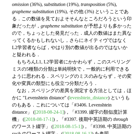
omission
(36%),
substitution
(19%),
transposition
(5%),
grapheme substitution
(19%), その他 (3%) ということであ
る．この数値を見ておよそそんなところだろうという印
象だったが，
grapheme substitution
が予想よりも多かった
ので，ちょっとした発見だった．成人の数値はまた異な
ってくるかもしれないし，さらにネイティヴではなく
L2学習者ならば，やはり別の数値が出るのではないか
と疑われる．
もちろんL1, L2学習者にかかわらず，このスペリング
ミスの5種類の分類は単純明快で，一般的に利用できる
ように思われる．スペリングのミスのみならず，その変
化や変異の類型にも役立つ分類だろう．
なお，スペリングの差異を測定する方法としては，ほ
かに "Levenshtein distance" (
levenshtein_distance
) というも
のもある．これについては「#3406. Levenshtein
distance」 (
[2018-08-24-1]
)，「#3399. 綴字の類似度計算
機」 (
[2018-08-17-1]
)，「#3397. 後期中英語期の
through
のワースト綴字」 (
[2018-08-15-1]
)，「#3398. 中英語期の
such
のワースト綴字」 (
[2018-08-16-1]
) を参照．