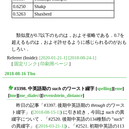
0.6250
Shakp
0.5263
Shaxberd
類似度が0.7以下のものは，およそ省略である．0.7を
超えるものは，およそ許せるように感じられるのがおも
しろい．
Referrer (Inside):
[2020-01-21-1]
[2018-08-24-1]
[
固定リンク
|
印刷用ページ
]
2018-08-16 Thu
#3398. 中英語期の
such
のワースト綴字
[
spelling
][
eme
]
■
[
lme
][
me_dialect
][
levenshtein_distance
]
昨日の記事「#3397. 後期中英語期の
through
のワース
ト綴字」 (
[2018-08-15-1]
) に引き続き，今回は
such
の異
綴字について．「#2520. 後期中英語の134種類の "such"
の異綴字」 (
[2016-03-21-1]
)，「#2521. 初期中英語の113