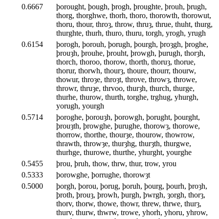
0.6667
þorought, þough, þrogh, þroughte, þrouh, þrugh,
thorg, thorghwe, thorh, thoro, thorowth, thorowut,
thoru, thour, throȝ, throw, thruȝ, thrue, thuht, thurg,
thurghte, thurh, thuro, thuru, torgh, yrogh, yrugh
0.6154
þorogh, þorouh, þorugh, þourgh, þroȝgh, þroghe,
þrouȝh, þrouhe, þrouht, þrowgh, þurugh, thorȝh,
thorch, thoroo, thorow, thorth, thoruȝ, thorue,
thorur, thorwh, thourȝ, thoure, thourr, thourw,
thowur, throȝe, throȝt, throve, throwȝ, throwe,
throwr, thruȝe, thrvoo, thurȝh, thurch, thurge,
thurhe, thurow, thurth, torghe, trghug, yhurgh,
yorugh, yourgh
0.5714
þoroghe, þorouȝh, þorowgh, þorught, þourght,
þrouȝth, þrowghe, þurughe, thorowȝ, thorowe,
thorrow, thorthe, thourȝe, thourow, thowrow,
thrawth, throwȝe, thurȝhg, thurȝth, thurgwe,
thurhge, thurowe, thurthe, yhurght, yourghe
0.5455
þrou, þruh, thow, thrw, thur, trow, yrou
0.5333
þorowghe, þorrughe, thorowȝt
0.5000
þorgh, þorou, þorug, þoruh, þourg, þourh, þroȝh,
þroth, þrouȝ, þrowh, þurgh, þwrgh, ȝorgh, thorȝ,
thorv, thorw, thowe, thowr, threw, thrwe, thurȝ,
thurv, thurw, thwrw, trowe, yhorh, yhoru, yhrow,