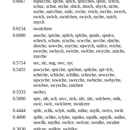
0.6667
hsƿucche, sƿche, sƿich, sƿucches, sƿulc, schch,
schuc, schut, seche, shich, shoch, shych, siche,
soche, suicchne, suilc, svche, svich, swche, swech,
swich, swlch, swulchen, swych, syche, zuich,
zuych
0.6154
swulchere
0.6000
asoche, sƿiche, sƿilch, sƿlche, sƿuilc, sƿulce,
schech, schute, scoche, scwche, secche, shiche,
shoche, sowche, soyche, sqwych, suilce, sviche,
sweche, swhych, swiche, swlche, swyche, zuiche,
zuyche
0.5714
sec, sic, sug, swc, syc
0.5455
aswyche, sƿicche, sƿichne, sƿilche, sƿi~lch,
scheche, schiche, schilke, schoche, sewyche,
sqwyche, sswiche, swecche, swhiche, swhyche,
swichee, swyeche, zuichen
0.5333
sucheȝ
0.5000
sƿic, sɩͨh, scli, secc, sick, silc, slic, solchere, sulk,
swic, swlc, swlchere, swulcere
0.4444
sƿilc, sclik, sclyk, suilk, sulke, suylk, swics, swilc
0.4000
sƿillc, sclike, sclyke, squike, squilk, squylk, suilke,
suwilk, suylke, swilce, swlcne, swulke, swulne
0.3636
sƿilcne, suilkin, swhilke