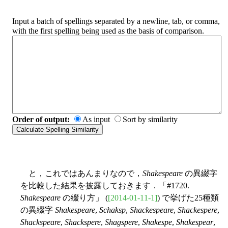
Input a batch of spellings separated by a newline, tab, or comma,
with the first spelling being used as the basis of comparison.
Order of output:
As input
Sort by similarity
と，これではあんまりなので，
Shakespeare
の異綴字
を比較した結果を披露しておきます．「#1720.
Shakespeare
の綴り方」 (
[2014-01-11-1]
) で挙げた25種類
の異綴字
Shakespeare
,
Schaksp
,
Shackespeare
,
Shackespere
,
Shackspeare
,
Shackspere
,
Shagspere
,
Shakespe
,
Shakespear
,