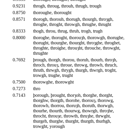
0.9231
throgh, throug, throuh, thrugh, trough
0.8750
thoroughe, thorought
0.8571
thorogh, thorouh, thorugh, thourgh, throȝgh,
throghe, throght, throwgh, thrughe, thrught
0.8333
thogh, throu, thrug, thruh, trogh, trugh
0.8000
thoroghe, thoroght, thorouȝh, thorowgh, thorughe,
thorught, thourghe, thourght, throȝghe, throghet,
throghte, throighe, throuȝht, throuche, throwght,
thrughte
0.7692
þrough, thorgh, thorou, thoruh, thourh, throȝh,
throch, throuȝ, throue, throwg, throwh, thruch,
thruth, thrwgh, thrygh, thurgh, thwrgh, troght,
trowgh, trughe, trught
0.7500
thorowghe, thorowght
0.7273
thro
0.7143
þorough, þrought, thorȝoh, thorghe, thorght,
thorghw, thorgth, thorohe, thorouȝ, thorowg,
thorowh, thorrou, thoruȝh, thoruth, thorwgh,
thourhe, thourth, thourwg, thowrgh, throȝhe,
throcht, throuȝe, throwth, thruȝhe, thrwght,
thurgeh, thurghe, thurght, thurgth, thurhgh,
trowght, yorough