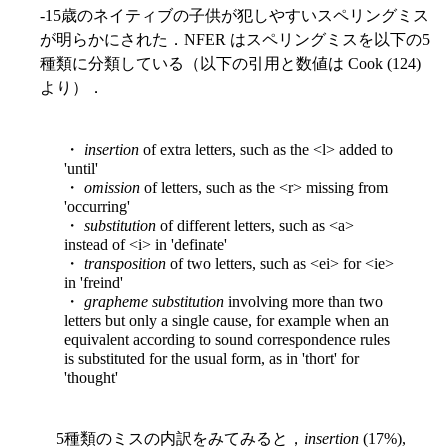
-15歳のネイティブの子供が犯しやすいスペリングミス
が明らかにされた．NFER はスペリングミスを以下の5
種類に分類している（以下の引用と数値は Cook (124)
より）．
・
insertion
of extra letters, such as the <l> added to
'until'
・
omission
of letters, such as the <r> missing from
'occurring'
・
substitution
of different letters, such as <a>
instead of <i> in 'definate'
・
transposition
of two letters, such as <ei> for <ie>
in 'freind'
・
grapheme substitution
involving more than two
letters but only a single cause, for example when an
equivalent according to sound correspondence rules
is substituted for the usual form, as in 'thort' for
'thought'
5種類のミスの内訳をみてみると，
insertion
(17%),