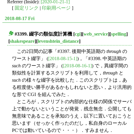
Referrer (Inside):
[2020-01-21-1]
[
固定リンク
|
印刷用ページ
]
2018-08-17 Fri
#3399. 綴字の類似度計算機
[
cgi
][
web_service
][
spelling
]
■
[
shakespeare
][
levenshtein_distance
]
この2日間の記事「#3397. 後期中英語期の
through
の
ワースト綴字」 (
[2018-08-15-1]
)，「#3398. 中英語期の
such
のワースト綴字」 (
[2018-08-16-1]
) で，異綴字間の
類似性を計算するスクリプトを利用して，
through
と
such
の様々な綴字を比較した．このスクリプトは，あ
る程度使い勝手があるかもしれないと思い，より汎用的
な形で CGI を組んでみた．
ところが，スクリプトの内部的な仕様の関係でサーバ
上で動かないということが発覚．残念無念．公開しても
無意味であることを承知のうえ，以下に置いておこうと
思います（せっかく作ったのだし，私自身のローカル
PCでは動いているので・・・）．すみません．