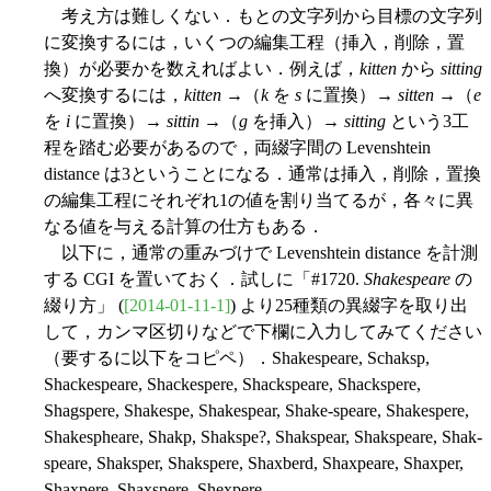
考え方は難しくない．もとの文字列から目標の文字列
に変換するには，いくつの編集工程（挿入，削除，置
換）が必要かを数えればよい．例えば，
kitten
から
sitting
へ変換するには，
kitten
→（
k
を
s
に置換）→
sitten
→（
e
を
i
に置換）→
sittin
→（
g
を挿入）→
sitting
という3工
程を踏む必要があるので，両綴字間の Levenshtein
distance は3ということになる．通常は挿入，削除，置換
の編集工程にそれぞれ1の値を割り当てるが，各々に異
なる値を与える計算の仕方もある．
以下に，通常の重みづけで Levenshtein distance を計測
する CGI を置いておく．試しに「#1720.
Shakespeare
の
綴り方」 (
[2014-01-11-1]
) より25種類の異綴字を取り出
して，カンマ区切りなどで下欄に入力してみてください
（要するに以下をコピペ）．Shakespeare, Schaksp,
Shackespeare, Shackespere, Shackspeare, Shackspere,
Shagspere, Shakespe, Shakespear, Shake-speare, Shakespere,
Shakespheare, Shakp, Shakspe?, Shakspear, Shakspeare, Shak-
speare, Shaksper, Shakspere, Shaxberd, Shaxpeare, Shaxper,
Shaxpere, Shaxspere, Shexpere