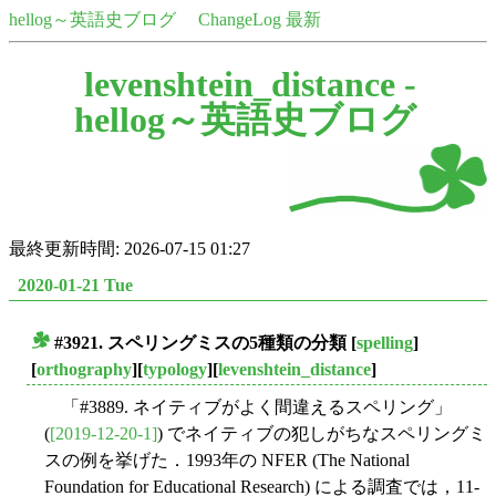
hellog～英語史ブログ
ChangeLog 最新
levenshtein_distance -
hellog～英語史ブログ
最終更新時間: 2026-07-15 01:27
2020-01-21 Tue
#3921. スペリングミスの5種類の分類
[
spelling
]
■
[
orthography
][
typology
][
levenshtein_distance
]
「#3889. ネイティブがよく間違えるスペリング」
(
[2019-12-20-1]
) でネイティブの犯しがちなスペリングミ
スの例を挙げた．1993年の NFER (The National
Foundation for Educational Research) による調査では，11-