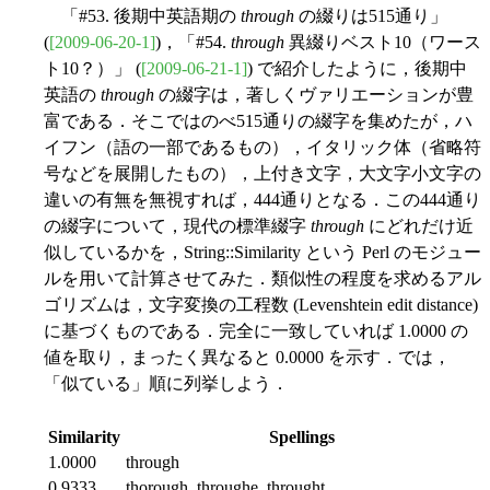
「#53. 後期中英語期の
through
の綴りは515通り」
(
[2009-06-20-1]
)，「#54.
through
異綴りベスト10（ワース
ト10？）」 (
[2009-06-21-1]
) で紹介したように，後期中
英語の
through
の綴字は，著しくヴァリエーションが豊
富である．そこではのべ515通りの綴字を集めたが，ハ
イフン（語の一部であるもの），イタリック体（省略符
号などを展開したもの），上付き文字，大文字小文字の
違いの有無を無視すれば，444通りとなる．この444通り
の綴字について，現代の標準綴字
through
にどれだけ近
似しているかを，String::Similarity という Perl のモジュー
ルを用いて計算させてみた．類似性の程度を求めるアル
ゴリズムは，文字変換の工程数 (Levenshtein edit distance)
に基づくものである．完全に一致していれば 1.0000 の
値を取り，まったく異なると 0.0000 を示す．では，
「似ている」順に列挙しよう．
Similarity
Spellings
1.0000
through
0.9333
thorough, throughe, throught