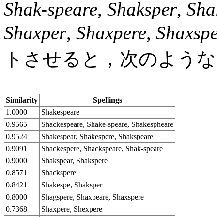
Shak-speare
,
Shaksper
,
Sha
Shaxper
,
Shaxpere
,
Shaxspe
トさせると，次のような
Similarity
Spellings
1.0000
Shakespeare
0.9565
Shackespeare, Shake-speare, Shakespheare
0.9524
Shakespear, Shakespere, Shakspeare
0.9091
Shackespere, Shackspeare, Shak-speare
0.9000
Shakspear, Shakspere
0.8571
Shackspere
0.8421
Shakespe, Shaksper
0.8000
Shagspere, Shaxpeare, Shaxspere
0.7368
Shaxpere, Shexpere