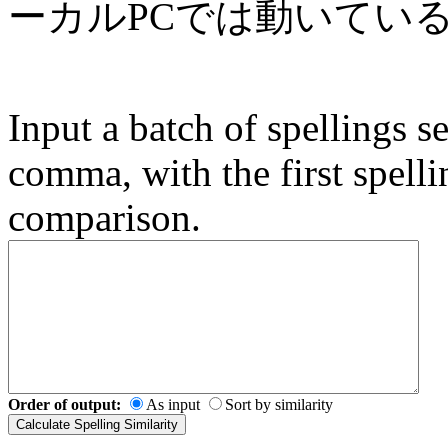
ーカルPCでは動いてい
Input a batch of spellings s
comma, with the first spelli
comparison.
Order of output:
As input
Sort by similarity