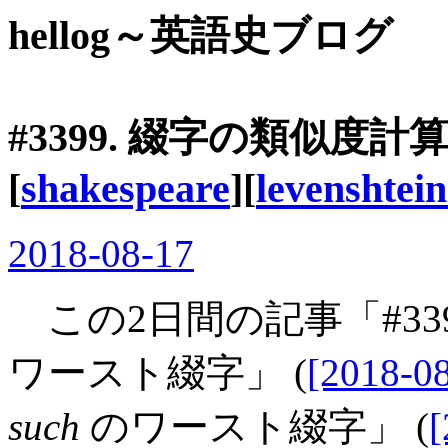
hellog～英語史ブログ
#3399. 綴字の類似度計算
[
shakespeare
][
levenshtei
2018-08-17
この2日間の記事「#339
ワースト綴字」 (
[2018-08
such
のワースト綴字」 (
[