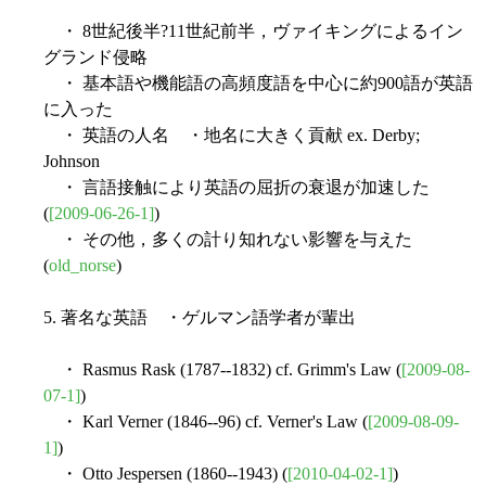
・ 8世紀後半?11世紀前半，ヴァイキングによるイン
グランド侵略
・ 基本語や機能語の高頻度語を中心に約900語が英語
に入った
・ 英語の人名 ・地名に大きく貢献 ex. Derby;
Johnson
・ 言語接触により英語の屈折の衰退が加速した
(
[2009-06-26-1]
)
・ その他，多くの計り知れない影響を与えた
(
old_norse
)
5. 著名な英語 ・ゲルマン語学者が輩出
・ Rasmus Rask (1787--1832) cf. Grimm's Law (
[2009-08-
07-1]
)
・ Karl Verner (1846--96) cf. Verner's Law (
[2009-08-09-
1]
)
・ Otto Jespersen (1860--1943) (
[2010-04-02-1]
)