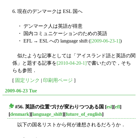
6. 現在のデンマークは ESL 国へ
・ デンマーク人は英語が得意
・ 国内コミュニケーションのための英語
・ EFL → ESL への language shift (
[2009-06-23-1]
)
似たような記事としては「アイスランド語と英語の関
係」と題する記事を
[2010-04-20-1]
で書いたので，そち
らも参照．
[
固定リンク
|
印刷用ページ
]
2009-06-23 Tue
#56. 英語の位置づけが変わりつつある国
[
esl
][
efl
]
■
[
denmark
][
language_shift
][
future_of_english
]
以下の国名リストから何が連想されるだろうか．