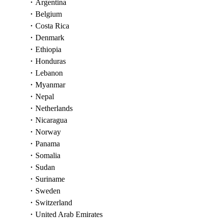
・Argentina
・Belgium
・Costa Rica
・Denmark
・Ethiopia
・Honduras
・Lebanon
・Myanmar
・Nepal
・Netherlands
・Nicaragua
・Norway
・Panama
・Somalia
・Sudan
・Suriname
・Sweden
・Switzerland
・United Arab Emirates