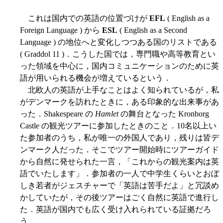
これは国内での英語の位置づけが
EFL
( English as a
Foreign Language ) から
ESL
( English as a Second
Language ) の地位へと変化しつつある国のリストである
( Graddol 11 )．こうした国では，専門職や高等教育とい
った領域を中心に，国内コミュニケーションのために英
語が用いられる機会が増えているという．
北欧人の英語が上手なことはよく知られているが，私
がデンマークを訪れたときに，ある印象的な出来事があ
った．Shakespeare の
Hamlet
の舞台となった Kronborg
Castle の観光ツアーに参加したときのこと．10名以上い
た参加者のうち，私が唯一の外国人であり，残りは皆デ
ンマーク人だった．そこでツアー開始時にツアーガイド
から自然に発せられた一言，「これからの観光案内は英
語でいたします」．参加者の一人で中学生くらいとおぼ
しき若者がジェスチャーで「英語は苦手だよ」と冗談め
かしていたが，その後ツアーはごく自然に英語で進行し
た．英語が国内でも広く受け入れられている証拠だろ
う．