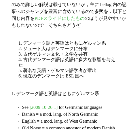
のみで詳しい解説は載せていないが，主に hellog 内の記
事へのジャンプを豊富に含めているので参照を．以下と
同じ内容を
PDFスライドにしたもの
のほうが見やすいか
もしれないので，そちらもどうぞ．
1. デンマーク語と英語はともにゲルマン系
2. ジュート人はデンマークに分布
3. 古代ゲルマン文化・文学を共有
4. 古代デンマーク語は英語に多大な影響を与え
た
5. 著名な英語・ゲルマン語学者が輩出
6. 現在のデンマークは ESL 国へ
1. デンマーク語と英語はともにゲルマン系
・ See
[2009-10-26-1]
for Germanic languages
・ Danish = a mod. lang. of North Germanic
・ English = a mod. lang. of West Germanic
・ Old Norse = a common ancestor of modern Danish,