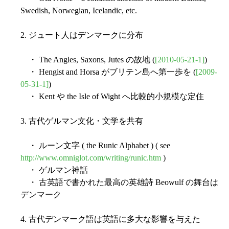
Swedish, Norwegian, Icelandic, etc.
2. ジュート人はデンマークに分布
・ The Angles, Saxons, Jutes の故地 (
[2010-05-21-1]
)
・ Hengist and Horsa がブリテン島へ第一歩を (
[2009-
05-31-1]
)
・ Kent や the Isle of Wight へ比較的小規模な定住
3. 古代ゲルマン文化・文学を共有
・ ルーン文字 ( the Runic Alphabet ) ( see
http://www.omniglot.com/writing/runic.htm
)
・ ゲルマン神話
・ 古英語で書かれた最高の英雄詩 Beowulf の舞台は
デンマーク
4. 古代デンマーク語は英語に多大な影響を与えた