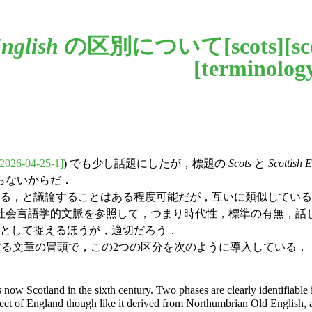
English
の区別について[
scots
][
sc
[
terminolog
[2026-04-25-1]
) でも少し話題にしたが，標題の
Scots
と
Scottish 
らないからだ．
る，と議論することはある程度可能だが，互いに類似している
社会言語学的文脈を参照して，つまり時代性，標準の有無，話
のとして捉えるほうが，適切だろう．
を概説する文章の冒頭で，この2つの区分を次のように導入している．
now Scotland in the sixth century. Two phases are clearly identifiable in 
ct of England though like it derived from Northumbrian Old English, and