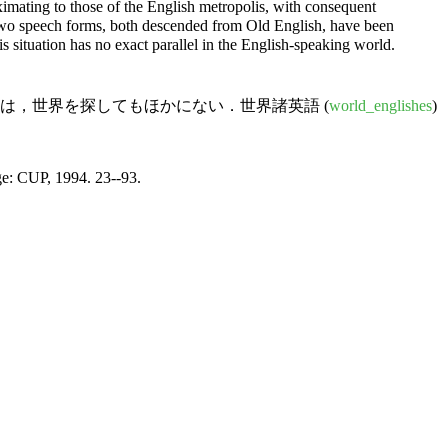
ximating to those of the English metropolis, with consequent
then two speech forms, both descended from Old English, have been
is situation has no exact parallel in the English-speaking world.
，世界を探してもほかにない．世界諸英語 (
world_englishes
)
ge: CUP, 1994. 23--93.