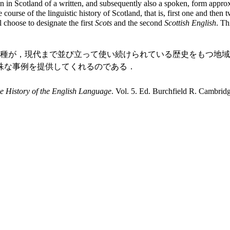
n in Scotland of a written, and subsequently also a spoken, form appro
the course of the linguistic history of Scotland, that is, first one and 
 choose to designate the first
Scots
and the second
Scottish English
. Th
種が，現代まで並び立って使い続けられている歴史をもつ地域は
殊な事例を提供してくれるのである．
 History of the English Language
. Vol. 5. Ed. Burchfield R. Cambrid