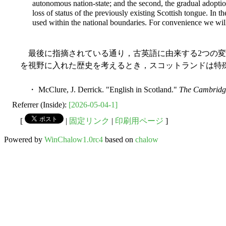
autonomous nation-state; and the second, the gradual adoptio
loss of status of the previously existing Scottish tongue. In 
used within the national boundaries. For convenience we will
最後に指摘されている通り，古英語に由来する2つの変
を視野に入れた歴史を考えるとき，スコットランドは特
・ McClure, J. Derrick. "English in Scotland."
The Cambridge
Referrer (Inside):
[2026-05-04-1]
[
|
固定リンク
|
印刷用ページ
]
Powered by
WinChalow1.0rc4
based on
chalow