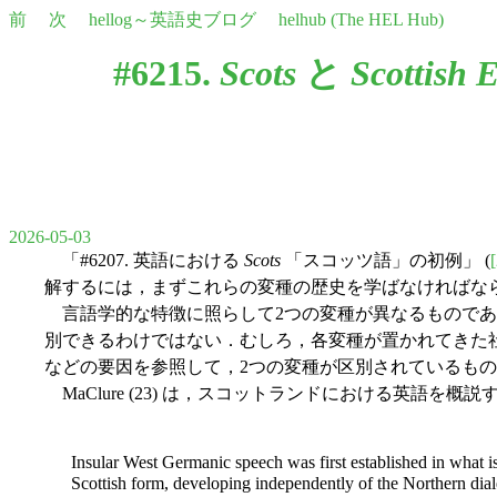
前
次
hellog～英語史ブログ
helhub (The HEL Hub)
#6215.
Scots
と
Scottish 
2026-05-03
「#6207. 英語における
Scots
「スコッツ語」の初例」 (
解するには，まずこれらの変種の歴史を学ばなければな
言語学的な特徴に照らして2つの変種が異なるものであ
別できるわけではない．むしろ，各変種が置かれてきた
などの要因を参照して，2つの変種が区別されているも
MaClure (23) は，スコットランドにおける英語
Insular West Germanic speech was first established in what is 
Scottish form, developing independently of the Northern diale