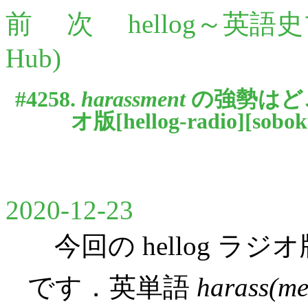
前
次
hellog～英語
Hub)
#4258.
harassment
の強勢はどこに
オ版[
hellog-radio
][
sobo
2020-12-23
今回の hellog ラ
です．英単語
harass(me