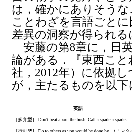
は，確かにありそうな
ことわざを言語ごとに
差異の洞察が得られる
安藤の第8章に，日英
論がある．『東西こと
社，2012年）に依拠
が，主たるものを以下
英語
［多弁型］ Don't beat about the bush. Call a spade a spade.
［行動型］ Do to others as you would be done by. （『マ