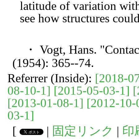
latitude of variation with
see how structures could
・ Vogt, Hans. "Contact
(1954): 365--74.
Referrer (Inside):
[2018-07
08-10-1]
[2015-05-03-1]
[
[2013-01-08-1]
[2012-10-
03-1]
[
|
固定リンク
|
印