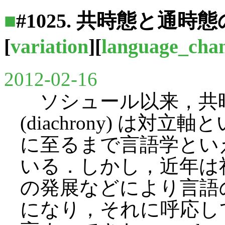
■
#1025. 共時態と通時
[
variation
][
language_cha
2012-02-16
ソシュール以来，共時態 (
(diachrony) は
に至るまで言語学とい
いる．しかし，近年は
の発展などにより言語の v
になり，それに呼応して通