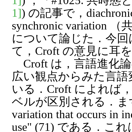
1]
) ，「#1025. 共時
1]
) の記事で，diachro
synchronic vari
について論じた．今回
て，Croft の意見に
Croft は，言語進
広い観点からみた言語
いる．Croft によれば，変
ベルが区別される．まず，"First
variation that occurs in i
use" (71) である