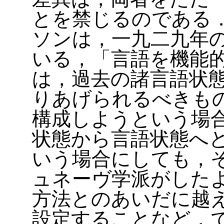
とを禁じるのである
ソンは，一九二九年
いる，「言語を機能
は，過去の諸言語状
りあげられるべきも
構成しようという場
状態から言語状態へ
いう場合にしても，
ュネーヴ学派がした
方法とのあいだに越
設定することなど，