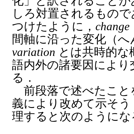
化」と訳されることが
しろ対置されるもので
つけたように，
change
間軸に沿った変化（へ
variation
とは共時的な
語内外の諸要因により
る．
前段落で述べたこと
義により改めて示そう
理すると次のようにな