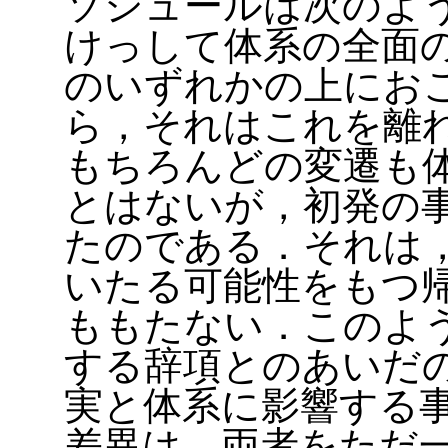
ソシュールは次のよ
けっして体系の全面
のいずれかの上にお
ら，それはこれを離
もちろんどの変遷も
とはないが，初発の
たのである．それは
いたる可能性をもつ
ももたない．このよ
する辞項とのあいだ
実と体系に影響する
差異は，両者をただ