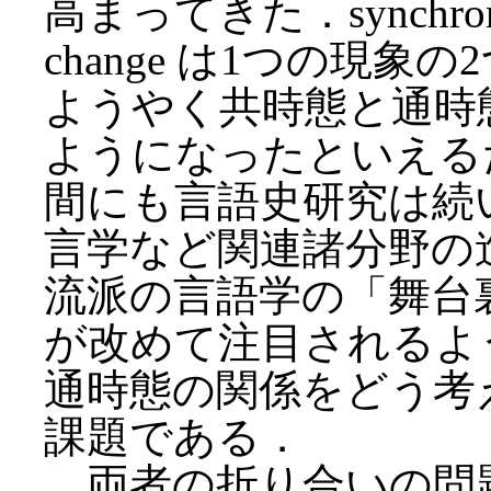
高まってきた．synchronic v
change は1つの現
ようやく共時態と通時
ようになったといえる
間にも言語史研究は続
言学など関連諸分野の
流派の言語学の「舞台
が改めて注目されるよ
通時態の関係をどう考
課題である．
両者の折り合いの問