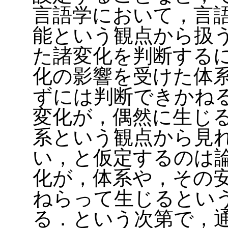
言語学において，言
能という観点から扱
た諸変化を判断する
化の影響を受けた体
ずには判断できかね
変化が，偶然に生じ
系という観点から見
い，と仮定するのは
化が，体系や，その
ねらって生じるとい
る．という次第で，