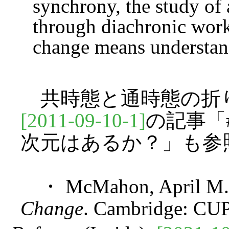
synchrony, the study of 
through diachronic wor
change means understand
共時態と通時態の折
[2011-09-10-1]
の記事「#
次元はあるか？」も参
・ McMahon, April M.
Change
. Cambridge: CUP