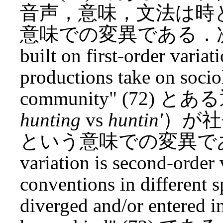
音声，意味，文法は時
意味での変異である．次に，"Sec
built on first-order variati
productions take on sociol
community" (72
hunting
vs
huntin'
）が社
という意味での変異である．
variation is second-order 
conventions in different 
diverged and/or entered in