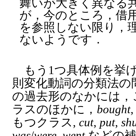
舞いが大きく異なる
が，今のところ，借
を参照しない限り，
ないようです．
もう1つ具体例を挙げ
則変化動詞の分類法の
の過去形のなかには，
ラスのほかに，
bought
もつクラス,
cut
,
put
,
sh
was
/
were
,
went
などの補