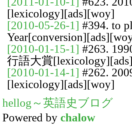
[2011-01-10-1]
#623. 
[lexicology][ads][woy]
[2010-05-26-1]
#394. to 
Year[conversion][ads][wo
[2010-01-15-1]
#263. 
行語大賞[lexicology][ads]
[2010-01-14-1]
#262. 
[lexicology][ads][woy]
hellog～英語史ブログ
Powered by
chalow