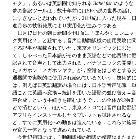
ャク」，あるいは英語圏で知られる
Babel fish
のような
夢の翻訳ツールは，数十年前にはSF小説の世界の話し
にすぎないと思われていたが，21世紀に入った現在，日
進月歩の技術発展により実用化が進みつつある．
11月17日付の朝日新聞夕刊1面に「ほんやくコンニャ
ク実用化？」と題する，音声自動翻訳機の使用実験に関
する記事が掲載されていた．東京オリンピックにむけ
て，しゃべった日本語がそのまま英語などの他言語に翻
訳されて音声として出力される，パナソニックの開発し
たメガホン「メガホンヤク」が，空港をはじめとする交
通機関で実験的に使用され始めているという．技術的に
は，例えば日英語翻訳の場合には，日本語音声認識→単
語ごとに英語へ変換→統計を用いた語順の並び替え→音
声合成，という手続きを踏むようで，この全体が1秒ほ
どで済むという．ほかに，東京メトロでは音声自動翻訳
アプリをインストールしたタブレットも試用されるな
ど，すでに実用化への動きは進んでいる．これらの施策
が官民一体となって進められている．
今世紀初頭には，自動翻訳機の翻訳の精度はまだまだ