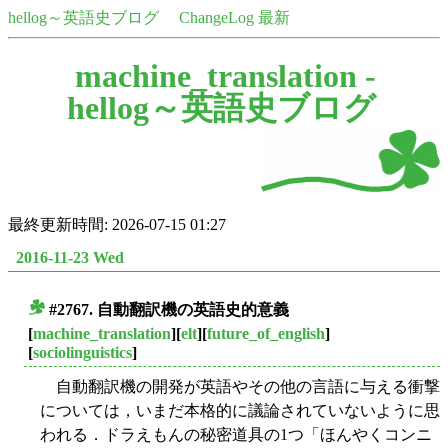
hellog～英語史ブログ
ChangeLog 最新
machine_translation -
hellog～英語史ブログ
最終更新時間: 2026-07-15 01:27
2016-11-23 Wed
#2767. 自動翻訳機の英語史的意義
■
[
machine_translation
][
elt
][
future_of_english
]
[
sociolinguistics
]
自動翻訳機の開発が英語やその他の言語に与える衝撃
については，いまだ本格的に議論されていないように思
われる．ドラえもんの秘密道具の1つ「ほんやくコンニ