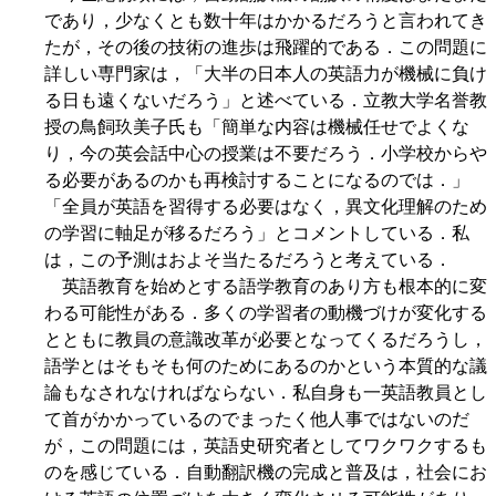
であり，少なくとも数十年はかかるだろうと言われてき
たが，その後の技術の進歩は飛躍的である．この問題に
詳しい専門家は，「大半の日本人の英語力が機械に負け
る日も遠くないだろう」と述べている．立教大学名誉教
授の鳥飼玖美子氏も「簡単な内容は機械任せでよくな
り，今の英会話中心の授業は不要だろう．小学校からや
る必要があるのかも再検討することになるのでは．」
「全員が英語を習得する必要はなく，異文化理解のため
の学習に軸足が移るだろう」とコメントしている．私
は，この予測はおよそ当たるだろうと考えている．
英語教育を始めとする語学教育のあり方も根本的に変
わる可能性がある．多くの学習者の動機づけが変化する
とともに教員の意識改革が必要となってくるだろうし，
語学とはそもそも何のためにあるのかという本質的な議
論もなされなければならない．私自身も一英語教員とし
て首がかかっているのでまったく他人事ではないのだ
が，この問題には，英語史研究者としてワクワクするも
のを感じている．自動翻訳機の完成と普及は，社会にお