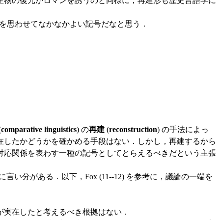
生物の復元がロマンを誘うのと同様に，再建形も歴史言語学に
星はロマンを思わせてなかなかよい記号だなと思う．
(
comparative linguistics
) の
再建
(
reconstruction
) の手法によっ
在したかどうかを確かめる手段はない．しかし，再建するから
対応関係を表わす一種の記号としてとらえるべきだという主張
に言い分がある．以下，Fox (11--12) を参考に，議論の一端を
形が実在したと考えるべき根拠はない．