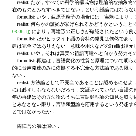
realist: だが，すべての科学的構成物は理論的な
在のものとみなすべきではない，という議論にはならな
formulist: いや，亜原子粒子の場合には，実験に
realist: 何らかの証拠が挙げられるかどうかという
08-06-1]
) により，再建形の正しさが確認されたという例
formulist: だがヒッタイト語の資料の発見は偶
建は完全ではありえない．意味や用法などの詳細は復元
realist: いや，それは真実の祖語再建へと向かう
formulist: 再建は，言語変化の性質と原理につ
的に音声発達のみに依拠する不完全な方法論である限り
ない．
realist: 方法論として不完全であることは認める
には必ずしもならないだろう．文証されていない言語の
年の再建はその方法論のうちに言語類型論の知見を取り
とみなさない限り，言語類型論を応用するという発想す
とではなかったか．
両陣営の溝は深い．