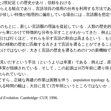
た2世紀近くの歴史があり，信頼をおける．
らえる観点であり，言語項目の借用の分布を利用する方法であ
れにくい特徴や珍しい特徴が地理的に偏在している場合には，言語圏
n typology" という名のもとに，新しい言語圏の理論を提起してい
東にかけて特徴的な分布を示すことがわかってきた．例えば，inc
ば行くほど，それらを示す言語の割合は高まるという．もし Ni
類の移動の歴史に匹敵する古さまで言語を遡ることができるこ
ではないが，大きく言語の歴史を遡るための1つの新機軸ではある
見いだすという手法（というよりは幸運）である．例えば，
事実が指摘されている．そして，この起源は10万年前に遡り得
れられていない．
正確な再建の作業は困難を伴う．population typolo
れる時間の幅は，大目に見て1万年弱というところではないか．
d Evolution
. Cambridge: CUP, 1996.