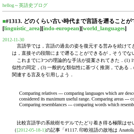
hellog～英語史ブログ
■
#1313. どのくらい古い時代まで言語を遡ること
[
linguistic_area
][
indo-european
][
world_languages
]
2012-11-30
言語学では，言語の過去の姿を復元する営みを続けてき
は，直接その段階にまで遡ることができるが，そうでな
これまでに3つの理論的な手法が提案されてきた．(1) 
似性の同定，(3) 一般的な類似性に基づく推測，である．(1),
関連する言及を引用しよう．
Comparing relatives --- comparing languages which are descen
considered its maximum useful range. Comparing areas --- co
Comparing resemblances --- comparing words which resemble on
比較言語学の系統樹モデルでたどり着き得る極限はせいぜ
（
[2012-05-18-1]
の記事「#1117. 印欧祖語の故地は Ana