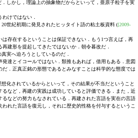
成物だ．しかし，理論上の抽象物だからといって，亜原子粒子を実
いうわけではない．
，20世紀初期に発見されたヒッタイト語の粘土板資料 (
[2009-
あるいは存在するということは保証できない．もう1つ言えば，再
る再建形を提起してきたではないか．朝令暮改だ．
りの真実へ迫ろうとしているのだ．
な音声発達とイコールではない．類推もあれば，借用もある．意図
のだ．正真正銘の形態であるとみなすことは科学的な態度では
法が理想化されているからといって，その結果が不当だということ
するなど，再建の実践は成功していると評価できる．また，近
するなどの努力もなされている．再建された言語を実在の言語
失われた言語を復元し，それに歴史的性格を付与するというこ