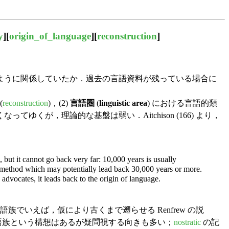
y
][
origin_of_language
][
reconstruction
]
ように関係していたか．過去の言語資料が残っている場合に
(
reconstruction
)，(2)
言語圏
(
linguistic area
) における言語的類
ってゆくが，理論的な基盤は弱い．Aitchison (166) より，
but it cannot go back very far: 10,000 years is usually
r method which may potentially lead back 30,000 years or more.
dvocates, it leads back to the origin of language.
いえば，仮により古くまで遡らせる Renfrew の説
tic 大語族という構想はあるが疑問視する向きも多い；
nostratic
の記