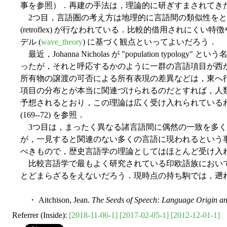
事を参照）．再建の手法は，理論的に研ぎすまされてき
2つ目，言語圏の考え方は地理的に言語間の類似性をと
(retroflex) が行なわれている．比較的借用さ
デル (
wave_theory
) に基づく観点といってよいだろう．
最近，Johanna Nicholas が "populatio
ったが，それと呼応するかのように一群の言語項目が西から
所有物の譲渡の可否による所有表現の差異などは，東へ行け
項目の分布とが本当に関連づけられるのだとすれば，人
予想されるとおり，この理論は広く受け入れられているわけ
(169--72) を参照．
3つ目は，まったく異なる諸言語間に偶然の一致を多く
が，一見すると関連のない多くの言語に現われるという
べきもので，歴史言語学の理論としてはほとんど受け入
比較言語学で最もよく研究されている印欧語族においてすら，
とどまらざるをえないだろう．現時点の持ち駒では，遡
・ Aitchison, Jean.
The Seeds of Speech: Language Origin an
Referrer (Inside):
[2018-11-06-1]
[2017-02-05-1]
[2012-12-01-1]