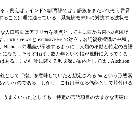
る．例えば，インドの諸言語では，語族をまたいでそり舌音
を想定することは理に適っている．系統樹モデルに対抗する波状モ
る．人類の歴史的な人口移動はアフリカを基点として主に西から東への移動だ
lusive
we
と exclusive
we
の対立，名詞複数標識の中和，
cholas の理論が示唆するように，人類の移動と特定の言語
とになる．そうすれば，数万年という幅が視野に入ってくる．
．この理論に関する興味深い案内としては，Aitchison
原義として「指」を意味していたと想定される
tik
という形態素
るというのである．しかし，これは単なる偶然として片付ける
gy も，うまくいったとしても，特定の言語項目の大まかな再建に