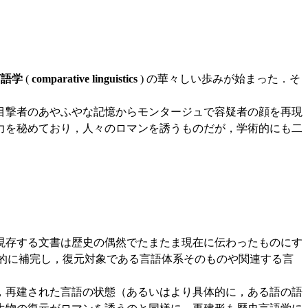
言語学
(
comparative linguistics
) の華々しい歩みが始まった．そ
目撃者のあやふやな記憶からモンタージュで容疑者の顔を再現
力を秘めており，人々のロマンを誘うものだが，学術的にも二
現存する文書は歴史の偶然でたまたま現在に伝わったものにす
理論的に補完し，復元対象である言語体系そのものや関連する言
，再建された言語の状態（あるいはより具体的に，ある語の語