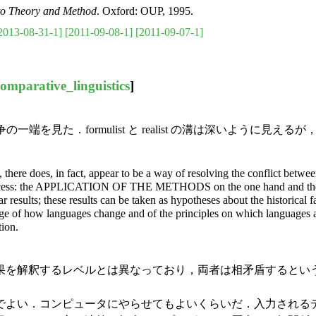
 to Theory and Method
. Oxford: OUP, 1995.
2013-08-31-1]
[2011-09-08-1]
[2011-09-07-1]
comparative_linguistics
]
を見た．formulist と realist の溝は深いように見えるが
s, there does, in fact, appear to be a way of resolving the conflict betw
ction process: the APPLICATION OF THE METHODS on the one hand an
sults; these results can be taken as hypotheses about the historical fact
dge of how languages change and of the principles on which languages ar
tion.
を解釈するレベルとは異なっており，両者は相矛盾するとい
．
よい．コンピュータにやらせてもよいくらいだ．入力される