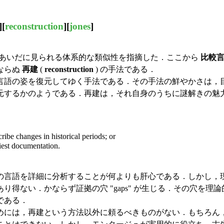
][
reconstruction
][
jones
]
tin, Greek などのあいだに見られる体系的な類似性を指摘した．ここから
比較
ならぬ
再建
(
reconstruction
) の手法である．
語の姿を復元してゆく手法である．その手法の鮮やかさは，
元するかのようである．再建は，それ自身のうちに謎解きの魅
cribe changes in historical periods; or
liest documentation.
言語を詳細に分析することが何よりも肝心である．しかし，
得ない．かならず証拠の穴 "gaps" が生じる．その穴を
である．
には，再建という方法以外に頼るべきものがない．もちろん