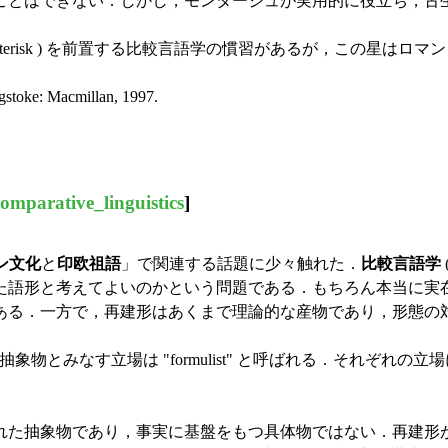
ことはできない．しかし，モンタージュが実用的に役立ち，古
 ( asterisk ) を前置する比較言語学の慣習があるが，この
ngstoke: Macmillan, 1997.
comparative_linguistics
]
ン文化
と
印欧祖語
」で関連する話題に少々触れた．
比較言語学
た語形と考えてよいのかという問題である．もちろん本当に実
ある．一方で，再建形はあくまで理論的な産物であり，形態の
象物とみなす立場は "formulist" と呼ばれる．それぞれの立場
生み出された抽象物であり，事実に基盤をもつ具体物ではない．再建