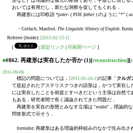
形など）は理論的な復元の産物であり，手放しに信じる
おいては有用だし，新たな洞察を促してもくれる．
再建形には印欧語 *
pəter-
( PDE
father
) のように "*"
・Görlach, Manfred.
The Linguistic History of English
. Basi
Referrer (Inside):
[2015-02-15-1]
[
|
固定リンク
|
印刷用ページ
]
■
#862. 再建形は実在したか否か (1)
[
reconstruction
][
2011-09-06
標記の問題については，
[2011-01-24-1]
の記事「
クルガ
て提起されたアステリスクつきの語形は，かつて実在し
には実在したことを前提とすべきだという主張は自然で
もある．研究者間で長く議論されてきた問題だ．
再建形を実在の形態とみなす立場は "realist"，理論的な抽
問答形式で示そう．
formulist: 再建形はある理論的枠組みのなかで