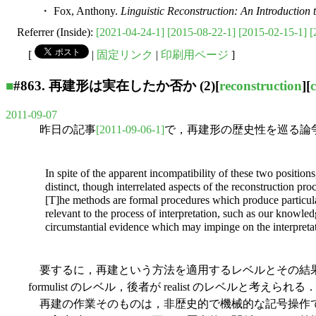
・ Fox, Anthony.
Linguistic Reconstruction: An Introduction
Referrer (Inside):
[2021-04-24-1]
[2015-08-22-1]
[2015-02-15-1]
[
[
|
固定リンク
|
印刷用ページ
]
■
#863. 再建形は実在したか否か (2)
[
reconstruction
][
2011-09-07
昨日の記事
[2011-09-06-1]
で，再建形の歴史性を巡る論争の一端
In spite of the apparent incompatibility of these two position
distinct, though interrelated aspects of the reconstru
[T]he methods are formal procedures which produce particular re
relevant to the process of interpretation, such as our knowle
circumstantial evidence which may impinge on the interpreta
要するに，再建という方法を適用するレベルとその結果
formulist のレベル，後者が realist のレベルと考えられる
再建の作業そのものは，非歴史的で機械的な記号操作で