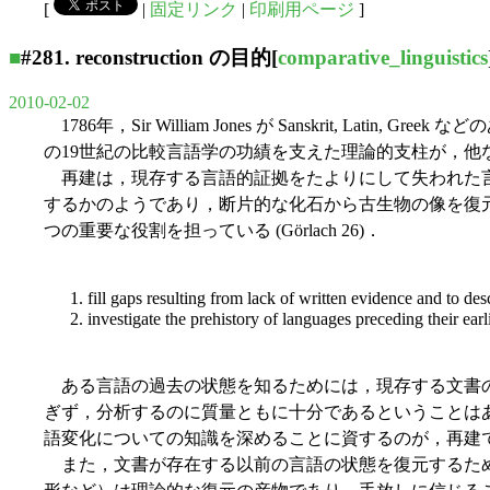
[
|
固定リンク
|
印刷用ページ
]
■
#281.
reconstruction
の目的
[
comparative_linguistics
2010-02-02
1786年，Sir William Jones が Sanskrit, La
の19世紀の比較言語学の功績を支えた理論的支柱が，他
再建は，現存する言語的証拠をたよりにして失われた言
するかのようであり，断片的な化石から古生物の像を復
つの重要な役割を担っている (Görlach 26)．
1. fill gaps resulting from lack of written evidence and to des
2. investigate the prehistory of languages preceding their ear
ある言語の過去の状態を知るためには，現存する文書の
ぎず，分析するのに質量ともに十分であるということはあり
語変化についての知識を深めることに資するのが，再建
また，文書が存在する以前の言語の状態を復元するため