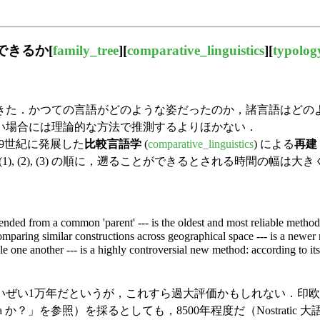
ができるか
[
family_tree
][
comparative_linguistics
][
typolog
た．かつての言語がどのような姿だったのか，諸言語はどの
い場合には理論的な方法で推測するよりほかない．
19世紀に発展した
比較言語学
(
comparative_linguistics
) による
再建
 (2), (3) の順に，遡ることができるとされる時間の幅は大きくな
ded from a common 'parent' --- is the oldest and most reliable method, 
mparing similar constructions across geographical space --- is a newe
e another --- is a highly controversial new method: according to its a
い1万年だというが，これすら過大評価かもしれない．印欧語族で
tolia か？」を参照）を採るとしても，8500年程度だ（Nostra