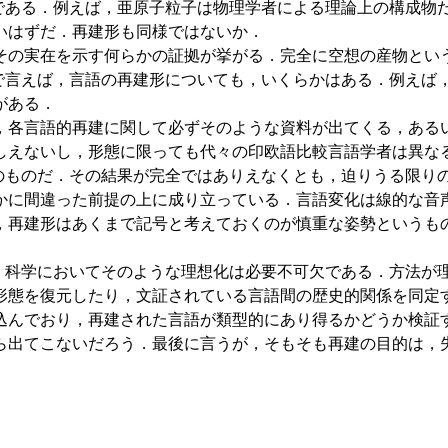
抽象物である．例えば，亜原子粒子は物理学者による理論上の構
いはずだ．再建形も同様ではないか．
より，その実在を示す何らかの証拠が挙がる．完全に空想の産物と
ことで言えば，言語の再建形についても，いくらかはある．例えば
がある．
然であり，各言語的再建に関して必ずそのような資料が出てくる，
しえないし，形態に限っても代々の印欧語比較言語学者は異な
努力そのものだ．その結果が完全ではありえなくとも，迫りうる限
いて明らかに間違った前提の上に成り立っている．言語変化は線的
，再建形はあくまで記号と考えておくのが慎重な姿勢というも
にせよ，科学においてそのような理想化は必要不可欠である．方
形態を復元したり，文証されている言語間の歴史的関係を同定
込んでおり，再建された言語が類型的にあり得るかどうか検証
ら出てこないだろう．最後に言うが，そもそも再建の目的は，