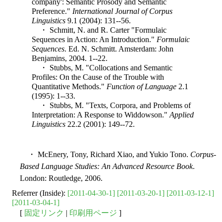
company': Semantic Prosody and Semantic
Preference."
International Journal of Corpus
Linguistics
9.1 (2004): 131--56.
・ Schmitt, N. and R. Carter "Formulaic
Sequences in Action: An Introduction."
Formulaic
Sequences
. Ed. N. Schmitt. Amsterdam: John
Benjamins, 2004. 1--22.
・ Stubbs, M. "Collocations and Semantic
Profiles: On the Cause of the Trouble with
Quantitative Methods."
Function of Language
2.1
(1995): 1--33.
・ Stubbs, M. "Texts, Corpora, and Problems of
Interpretation: A Response to Widdowson."
Applied
Linguistics
22.2 (2001): 149--72.
・ McEnery, Tony, Richard Xiao, and Yukio Tono.
Corpus-
Based Language Studies: An Advanced Resource Book
.
London: Routledge, 2006.
Referrer (Inside):
[2011-04-30-1]
[2011-03-20-1]
[2011-03-12-1]
[2011-03-04-1]
[
固定リンク
|
印刷用ページ
]