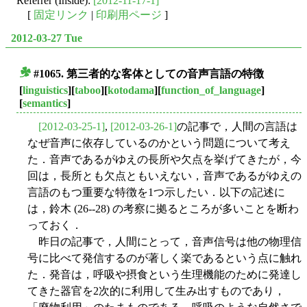
Referrer (Inside):
[2012-11-17-1]
[
固定リンク
|
印刷用ページ
]
2012-03-27 Tue
#1065. 第三者的な客体としての音声言語の特徴
■
[
linguistics
][
taboo
][
kotodama
][
function_of_language
]
[
semantics
]
[2012-03-25-1]
,
[2012-03-26-1]
の記事で，人間の言語は
なぜ音声に依存しているのかという問題について考え
た．音声であるがゆえの長所や欠点を挙げてきたが，今
回は，長所とも欠点ともいえない，音声であるがゆえの
言語のもつ重要な特徴を1つ示したい．以下の記述に
は，鈴木 (26--28) の考察に拠るところが多いことを断わ
っておく．
昨日の記事で，人間にとって，音声信号は他の物理信
号に比べて発信するのが著しく楽であるという点に触れ
た．発音は，呼吸や摂食という生理機能のために発達し
てきた器官を2次的に利用して生み出すものであり，