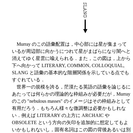
Murray のこの語彙配置は，中心部には星が集まって
いるが周辺部に向かうにつれて星がまばらになり闇へと
消えてゆく星雲に喩えられる．また，この図は，上から
下へ向かって LITERARY, COMMON, COLLOQUIAL,
SLANG と語彙の基本的な階層関係を示している点でも
すぐれている．
世界一の規模を誇る，茫漠たる英語の語彙を論じるに
あたっては何らかの理論的な枠組みが必要だが，Murray
のこの "nebulous masses" のイメージはその枠組みとして
有用だろう．もちろん様々な微調整は必要かもしれな
い．例えば LITERARY の上方に ARCHAIC や
OBSOLETE という方向の矢印を追加的に想定してもよ
いかもしれないし，固有名詞はこの図の背後あるいは別