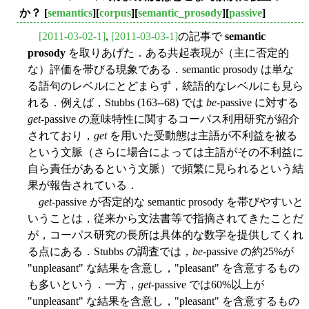
か？
[
semantics
][
corpus
][
semantic_prosody
][
passive
]
[2011-03-02-1]
,
[2011-03-03-1]
の記事で
semantic
prosody
を取りあげた．ある共起表現が（主に否定的
な）評価を帯びる現象である．semantic prosody は単な
る語句のレベルにとどまらず，統語的なレベルにも見ら
れる．例えば，Stubbs (163--68) では
be
-passive に対する
get
-passive の意味特性に関するコーパス利用研究が紹介
されており，
get
を用いた受動態は主語が不利益を被る
という文脈（さらに場合によっては主語がその不利益に
自ら責任があるという文脈）で頻繁に見られるという結
果が報告されている．
get
-passive が否定的な semantic prosody を帯びやすいと
いうことは，従来から文法書等で指摘されてきたことだ
が，コーパス研究の長所は具体的な数字を提供してくれ
る点にある．Stubbs の調査では，
be
-passive の約25%が
"unpleasant" な結果を含意し，"pleasant" を含意するもの
も多いという．一方，
get
-passive では60%以上が
"unpleasant" な結果を含意し，"pleasant" を含意するもの