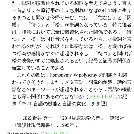
た．掛詞が慣習化されている和歌を考えてみよう．百人
一首より，在原行平の「立ち別れいなばの山の峰に生ふ
るまつとし聞かば今帰り来む」では，「往なば」と「因
幡」，「待つ」と「松」が掛詞となっている．特に後者
は，和歌において完全に慣習化された関係である．「待
つ」と「松」は同じ音形をもっているからこそ掛詞と言
われるのだが，それ以上に重要なのは「松」と聞けば待
つ行為や感情がすぐに想起されるし，「待つ」と聞けば
松の映像がすぐに喚起されるという記号と記号の関係が
確立していることである．
これらの図は，homonymy や polysemy の問題とも関
わってきそうだ．また，メタ言語，想像的創造，詩的言
語などのキーワードが想起されることから，言語の機能
とも深い関係にあるのではないか（
[2010-10-02-1]
の記
事「#523. 言語の機能と言語の変化」を参照）．
・ 加賀野井 秀一 『20世紀言語学入門』 講談社
〈講談社現代新書〉，1995年．