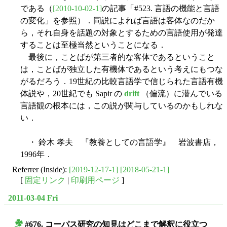
である（
[2010-10-02-1]
の記事「#523. 言語の機能と言語
の変化」を参照）．同説によれば言語は客体なのだか
ら，それ自身を話題の対象とするための言語使用が発達
することは至極当然ということになる．
最後に，ことばが第三者的な客体であるということ
は，ことばが独立した有機体であるという考えにもつな
がるだろう．19世紀の比較言語学で信じられた言語有機
体説や，20世紀でも Sapir の
drift
（偏流）に潜んでいる
言語観の根本には，この説が関与しているのかもしれな
い．
・ 鈴木 孝夫 『教養としての言語学』 岩波書店，
1996年．
Referrer (Inside):
[2019-12-17-1]
[2018-05-21-1]
[
固定リンク
|
印刷用ページ
]
2011-03-04 Fri
#676. コーパス研究の知見はどこまで解釈に役立つ
■