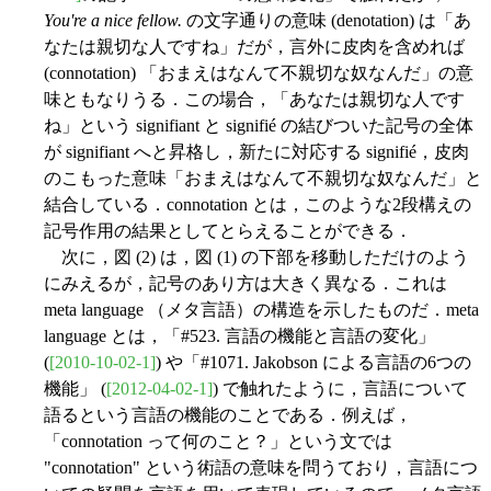
You're a nice fellow.
の文字通りの意味 (denotation) は「あ
なたは親切な人ですね」だが，言外に皮肉を含めれば
(connotation) 「おまえはなんて不親切な奴なんだ」の意
味ともなりうる．この場合，「あなたは親切な人です
ね」という signifiant と signifié の結びついた記号の全体
が signifiant へと昇格し，新たに対応する signifié，皮肉
のこもった意味「おまえはなんて不親切な奴なんだ」と
結合している．connotation とは，このような2段構えの
記号作用の結果としてとらえることができる．
次に，図 (2) は，図 (1) の下部を移動しただけのよう
にみえるが，記号のあり方は大きく異なる．これは
meta language （メタ言語）の構造を示したものだ．meta
language とは，「#523. 言語の機能と言語の変化」
(
[2010-10-02-1]
) や「#1071. Jakobson による言語の6つの
機能」 (
[2012-04-02-1]
) で触れたように，言語について
語るという言語の機能のことである．例えば，
「connotation って何のこと？」という文では
"connotation" という術語の意味を問うており，言語につ