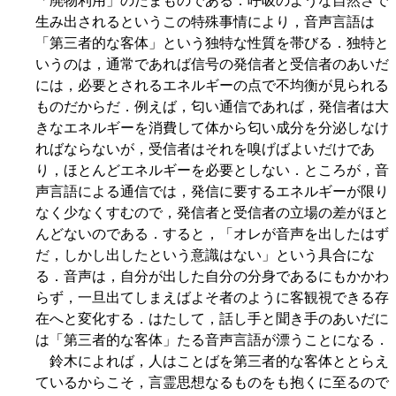
「廃物利用」のたまものである．呼吸のような自然さで
生み出されるというこの特殊事情により，音声言語は
「第三者的な客体」という独特な性質を帯びる．独特と
いうのは，通常であれば信号の発信者と受信者のあいだ
には，必要とされるエネルギーの点で不均衡が見られる
ものだからだ．例えば，匂い通信であれば，発信者は大
きなエネルギーを消費して体から匂い成分を分泌しなけ
ればならないが，受信者はそれを嗅げばよいだけであ
り，ほとんどエネルギーを必要としない．ところが，音
声言語による通信では，発信に要するエネルギーが限り
なく少なくすむので，発信者と受信者の立場の差がほと
んどないのである．すると，「オレが音声を出したはず
だ，しかし出したという意識はない」という具合にな
る．音声は，自分が出した自分の分身であるにもかかわ
らず，一旦出てしまえばよそ者のように客観視できる存
在へと変化する．はたして，話し手と聞き手のあいだに
は「第三者的な客体」たる音声言語が漂うことになる．
鈴木によれば，人はことばを第三者的な客体ととらえ
ているからこそ，言霊思想なるものをも抱くに至るので