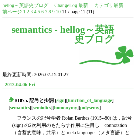
hellog～英語史ブログ
ChangeLog 最新
カテゴリ最新
前ページ
1
2
3
4
5
6
7
8
9
10
11 / page 11 (11)
semantics -
hellog～英語
史ブログ
最終更新時間: 2026-07-15 01:27
2012-04-06 Fri
#1075. 記号と掛詞
[
sign
][
function_of_language
]
■
[
semantics
][
semiotics
][
homonymy
][
polysemy
]
フランスの記号学者 Rolan Barthes (1915--80) は，記号
(sign) の2次利用のもたらす作用に注目し，connotation
（含蓄的意味，共示）と meta language （メタ言語）と