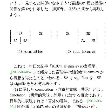
いう，一見すると関係のなさそうな言語の作用と機能の
関係を鮮やかに示した．加賀野井 (165) の図から再現し
よう．
これは，昨日の記事「#1074. Hjelmslev の言理学」
(
[2012-04-05-1]
) で紹介した言理学の創始者 Hjelmslev か
ら着想を得たものといわれる．SA は signifiant を，SE
は signifié をそれぞれ表わす．
(1) に示した connotation （含蓄的意味，共示）とは，
denotation （明示的意味，外示）に対する概念であり，
日常的に表現すれば「言外の意味」である．
[2012-03-
09-1]
の記事「#1047.
nice
の意味変化」で触れたが，