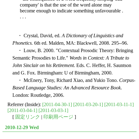
company' is that the use of the word alone may
become enough to indicate something unfavourable .
. . .
・ Crystal, David, ed.
A Dictionary of Linguistics and
Phonetics.
6th ed. Malden, MA: Blackwell, 2008. 295--96.
・ Louw, B. 2000. "Contextual Prosodic Theory: Bringing
Semantic Prosodies to Life."
Words in Context: A Tribute to
John Sinclair on his Retirement
. Eds. C. Heffer, H. Sauntson
and G. Fox. Birmingham: U of Birmingham, 2000.
・ McEnery, Tony, Richard Xiao, and Yukio Tono.
Corpus-
Based Language Studies: An Advanced Resource Book
.
London: Routledge, 2006.
Referrer (Inside):
[2011-04-30-1]
[2011-03-20-1]
[2011-03-11-1]
[2011-03-04-1]
[2011-03-03-1]
[
固定リンク
|
印刷用ページ
]
2010-12-29 Wed