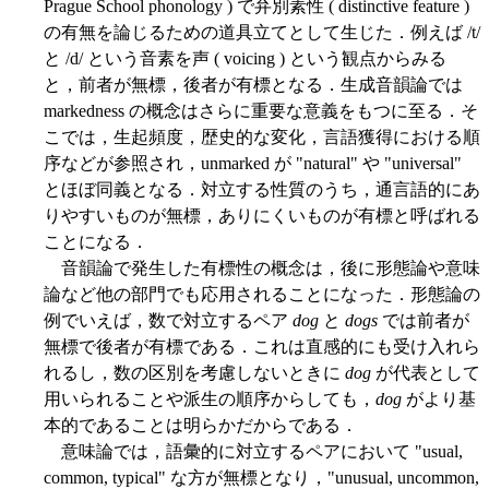
Prague School phonology ) で弁別素性 ( distinctive feature )
の有無を論じるための道具立てとして生じた．例えば /t/
と /d/ という音素を声 ( voicing ) という観点からみる
と，前者が無標，後者が有標となる．生成音韻論では
markedness の概念はさらに重要な意義をもつに至る．そ
こでは，生起頻度，歴史的な変化，言語獲得における順
序などが参照され，unmarked が "natural" や "universal"
とほぼ同義となる．対立する性質のうち，通言語的にあ
りやすいものが無標，ありにくいものが有標と呼ばれる
ことになる．
音韻論で発生した有標性の概念は，後に形態論や意味
論など他の部門でも応用されることになった．形態論の
例でいえば，数で対立するペア
dog
と
dogs
では前者が
無標で後者が有標である．これは直感的にも受け入れら
れるし，数の区別を考慮しないときに
dog
が代表として
用いられることや派生の順序からしても，
dog
がより基
本的であることは明らかだからである．
意味論では，語彙的に対立するペアにおいて "usual,
common, typical" な方が無標となり，"unusual, uncommon,