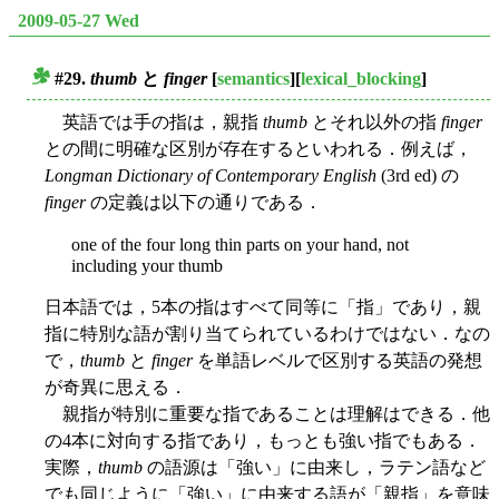
2009-05-27 Wed
#29.
thumb
と
finger
[
semantics
][
lexical_blocking
]
■
英語では手の指は，親指
thumb
とそれ以外の指
finger
との間に明確な区別が存在するといわれる．例えば，
Longman Dictionary of Contemporary English
(3rd ed) の
finger
の定義は以下の通りである．
one of the four long thin parts on your hand, not
including your thumb
日本語では，5本の指はすべて同等に「指」であり，親
指に特別な語が割り当てられているわけではない．なの
で，
thumb
と
finger
を単語レベルで区別する英語の発想
が奇異に思える．
親指が特別に重要な指であることは理解はできる．他
の4本に対向する指であり，もっとも強い指でもある．
実際，
thumb
の語源は「強い」に由来し，ラテン語など
でも同じように「強い」に由来する語が「親指」を意味