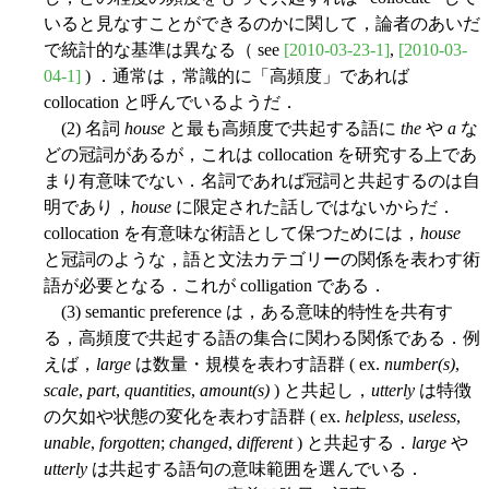
いると見なすことができるのかに関して，論者のあいだ
で統計的な基準は異なる（ see
[2010-03-23-1]
,
[2010-03-
04-1]
) ．通常は，常識的に「高頻度」であれば
collocation と呼んでいるようだ．
(2) 名詞
house
と最も高頻度で共起する語に
the
や
a
な
どの冠詞があるが，これは collocation を研究する上であ
まり有意味でない．名詞であれば冠詞と共起するのは自
明であり，
house
に限定された話しではないからだ．
collocation を有意味な術語として保つためには，
house
と冠詞のような，語と文法カテゴリーの関係を表わす術
語が必要となる．これが colligation である．
(3) semantic preference は，ある意味的特性を共有す
る，高頻度で共起する語の集合に関わる関係である．例
えば，
large
は数量・規模を表わす語群 ( ex.
number(s)
,
scale
,
part
,
quantities
,
amount(s)
) と共起し，
utterly
は特徴
の欠如や状態の変化を表わす語群 ( ex.
helpless
,
useless
,
unable
,
forgotten
;
changed
,
different
) と共起する．
large
や
utterly
は共起する語句の意味範囲を選んでいる．