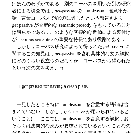
はほんのわずかである．別のコーパスを用いた別の研究
者による調査では，
get
-passage の "unpleasant" 含意率が
話し言葉コーパスで約9割に達したという報告もあり，
get
-passive が否定的な semantic prosody をもっていること
は明らかである．このような客観的な数値による裏付け
が，corpus semantics の重要な特長であり役割である．
しかし，コーパス研究によって得られた
get
-passive に
関するこの知見は，
get
-passive を含む具体的な文の解釈
にどのくらい役立つのだろうか．コーパスから得られた
という次の文を考えよう．
I got praised for having a clean plate.
一見したところ特に "unpleasant" を含意する語句は含
まれていない．しかし，
get
-passive が用いられていると
いうことは，ここでは "unpleasant" を含意する解釈，お
そらくは皮肉的な読みが要求されているということなの
だろうか．コーパスによる知見から言えることは，「否