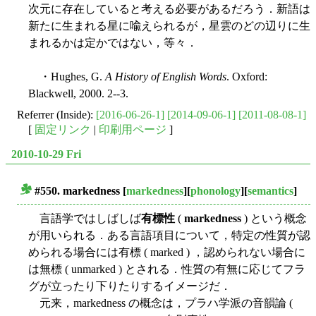
次元に存在していると考える必要があるだろう．新語は
新たに生まれる星に喩えられるが，星雲のどの辺りに生
まれるかは定かではない，等々．
・Hughes, G.
A History of English Words
. Oxford:
Blackwell, 2000. 2--3.
Referrer (Inside):
[2016-06-26-1]
[2014-09-06-1]
[2011-08-08-1]
[
固定リンク
|
印刷用ページ
]
2010-10-29 Fri
#550.
markedness
[
markedness
][
phonology
][
semantics
]
■
言語学ではしばしば
有標性
(
markedness
) という概念
が用いられる．ある言語項目について，特定の性質が認
められる場合には有標 ( marked ) ，認められない場合に
は無標 ( unmarked ) とされる．性質の有無に応じてフラ
グが立ったり下りたりするイメージだ．
元来，markedness の概念は，プラハ学派の音韻論 (