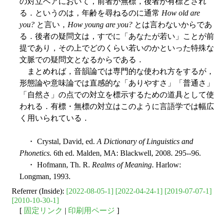
の対立ペアにおいて，前者が無標，後者が有標とされ
る．というのは，年齢を尋ねるのに通常
How old are
you?
と言い，
How young are you?
とは言わないからであ
る．後者の疑問文は，すでに「あなたが若い」ことが前
提であり，その上でどのくらい若いのかといった特殊な
文脈での疑問文となるからである．
まとめれば，音韻論では専門的な使われ方をするが，
形態論や意味論では直感的な「ありやすさ」「普通さ」
「自然さ」の点での対立を標示するための道具として使
われる．有標・無標の対立はこのように言語学では幅広
く用いられている．
・ Crystal, David, ed.
A Dictionary of Linguistics and
Phonetics.
6th ed. Malden, MA: Blackwell, 2008. 295--96.
・ Hofmann, Th. R.
Realms of Meaning
. Harlow:
Longman, 1993.
Referrer (Inside):
[2022-08-05-1]
[2022-04-24-1]
[2019-07-07-1]
[2010-10-30-1]
[
固定リンク
|
印刷用ページ
]