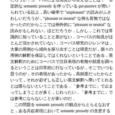
定的な semantic prosody を伴っている
get
-passive が用い
られている以上，高い確率で "unpleasant" の読みがふさ
わしいだろうが，"pleasant or neutral" な例も皆無ではな
かったのだからここでは例外的に "pleasant or neutral" な
読みかもしれない」ほどだろうか．しかし，これでは常
識的に知っていることと差がない．コーパスの知見がほ
とんど活かされていない．コーパス研究のジレンマは，
大量の用例から傾向を探り出すことは得意だが，個々の
用例の解釈を保証してはくれないということである．英
文解釈のためにコーパスで注目表現の有無や頻度を調べ
るということは日常的に行なっているが，そこでいつも
思うのが，その表現があったから，高頻度だったからと
いって，それが必ずしも正しい英文解釈へ導いてくれる
とは限らないということである．「参考までに」で止ま
ってしまうことが多く，じれったい．「参考までに」で
は参考にならないことが多いのだ．
この問題を semantic prosody の観点からとらえなおす
と，ある共起表現において semantic prosody の含意する