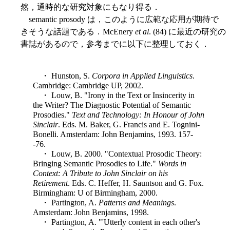
然，通時的な研究対象にもなり得る．
semantic prosody は，このように広範な応用が期待で
きそうな話題である．McEnery
et al
. (84) に最近の研究の
書誌があるので，参考までに以下に整理しておく．
・ Hunston, S.
Corpora in Applied Linguistics
.
Cambridge: Cambridge UP, 2002.
・ Louw, B. "Irony in the Text or Insincerity in
the Writer? The Diagnostic Potential of Semantic
Prosodies."
Text and Technology: In Honour of John
Sinclair
. Eds. M. Baker, G. Francis and E. Tognini-
Bonelli. Amsterdam: John Benjamins, 1993. 157-
-76.
・ Louw, B. 2000. "Contextual Prosodic Theory:
Bringing Semantic Prosodies to Life."
Words in
Context: A Tribute to John Sinclair on his
Retirement
. Eds. C. Heffer, H. Sauntson and G. Fox.
Birmingham: U of Birmingham, 2000.
・ Partington, A.
Patterns and Meanings
.
Amsterdam: John Benjamins, 1998.
・ Partington, A. "'Utterly content in each other's