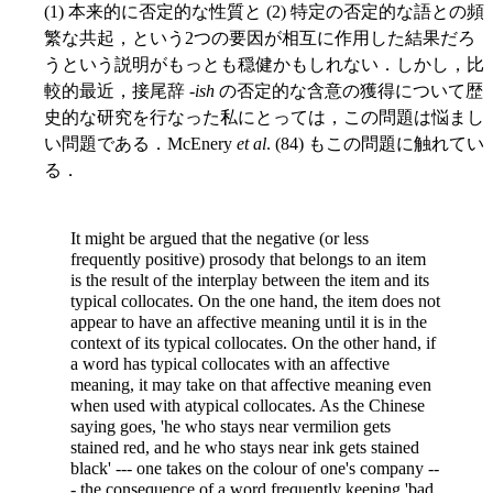
(1) 本来的に否定的な性質と (2) 特定の否定的な語との頻
繁な共起，という2つの要因が相互に作用した結果だろ
うという説明がもっとも穏健かもしれない．しかし，比
較的最近，接尾辞 -
ish
の否定的な含意の獲得について歴
史的な研究を行なった私にとっては，この問題は悩まし
い問題である．McEnery
et al
. (84) もこの問題に触れてい
る．
It might be argued that the negative (or less
frequently positive) prosody that belongs to an item
is the result of the interplay between the item and its
typical collocates. On the one hand, the item does not
appear to have an affective meaning until it is in the
context of its typical collocates. On the other hand, if
a word has typical collocates with an affective
meaning, it may take on that affective meaning even
when used with atypical collocates. As the Chinese
saying goes, 'he who stays near vermilion gets
stained red, and he who stays near ink gets stained
black' --- one takes on the colour of one's company --
- the consequence of a word frequently keeping 'bad