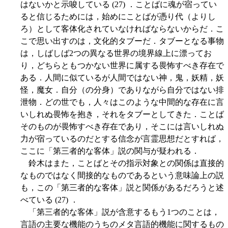
はないかと示唆している (27) ．ことばに魂が宿ってい
ると信じるためには，始めにことばが憑り代（よりし
ろ）として客体化されていなければならないからだ．こ
こで思い出すのは，文化的タブーだ．タブーとなる事物
は，しばしば2つの異なる世界の境界線上に漂ってお
り，どちらともつかない世界に属する畏怖すべき存在で
ある．人間に似ているが人間ではない神，鬼，妖精，妖
怪，魔女．自分（の分身）でありながら自分ではない排
泄物．どの世でも，人々はこのような中間的な存在に言
いしれぬ畏怖を抱き，それをタブーとしてきた．ことば
そのものが畏怖すべき存在であり，そこには言いしれぬ
力が宿っているのだとする信念が言霊思想だとすれば，
ここに「第三者的な客体」説の関与が疑われる．
鈴木はまた，ことばとその指示対象との関係は直接的
なものではなく間接的なものであるという意味論上の説
も，この「第三者的な客体」説と関係があるだろうと述
べている (27) ．
「第三者的な客体」説が含意するもう1つのことは，
言語の主要な機能のうちのメタ言語的機能に関するもの