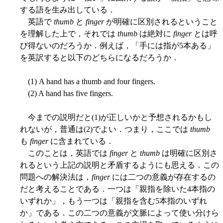
する語を生み出している．
英語で
thumb
と
finger
が明確に区別されるということ
を理解した上で，それでは
thumb
は絶対に
finger
とは呼
び得ないのだろうか．例えば，「手には指が5本ある」
を英訳すると以下のどちらになるだろうか．
(1) A hand has a thumb and four fingers.
(2) A hand has five fingers.
今までの説明だと(1)が正しいかと予想されるかもし
れないが，普通は(2)でよい．つまり，ここでは
thumb
も
finger
に含まれている．
このことは，英語では
finger
と
thumb
は明確に区別さ
れるという上記の説明と矛盾するようにも思える．この
問題への解決法は，
finger
には二つの意義が存在するの
だと考えることである．一つは「親指を除いた4本指の
いずれか」，もう一つは「親指を含む5本指のいずれ
か」である．この二つの意義が文脈によって使い分けら