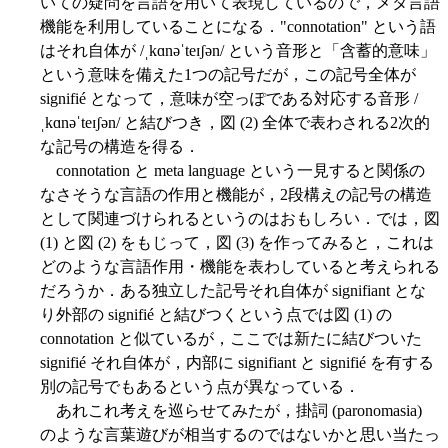
いての疑問を言語を用いて表現しているので，メタ言語
機能を利用していることになる．"connotation" という語
はそれ自体が /ˌkɑnəˈteɪʃən/ という音形と「含蓄的意味」
という意味を備えた1つの記号だが，この記号全体が
signifié となって，意味が空っぽである対応する音形 /
ˌkɑnəˈteɪʃən/ と結びつき，図 (2) 全体で表わされる2次的
な記号の構造を得る．
connotation と meta language という一見すると関係の
なさそうな言語の作用と機能が，2段構えの記号の構造
として関連づけられるというのはおもしろい．では，図
(1) と図 (2) をもじって，図 (3) を作ってみると，これは
どのような言語作用・機能を表わしていると考えられる
だろうか．ある独立した記号それ自体が signifiant とな
り外部の signifié と結びつくという点では図 (1) の
connotation と似ているが，ここでは新たに結びついた
signifié それ自体が，内部に signifiant と signifié を有する
別の記号でもあるという点が異なっている．
あれこれ考えを巡らせてみたが，掛詞 (paronomasia)
のような言葉遊びが相当するのではないかと思い当たっ