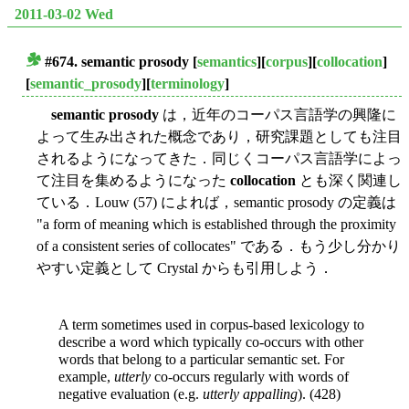
2011-03-02 Wed
#674.
semantic prosody
[
semantics
][
corpus
][
collocation
]
■
[
semantic_prosody
][
terminology
]
semantic prosody
は，近年のコーパス言語学の興隆に
よって生み出された概念であり，研究課題としても注目
されるようになってきた．同じくコーパス言語学によっ
て注目を集めるようになった
collocation
とも深く関連し
ている．Louw (57) によれば，semantic prosody の定義は
"a form of meaning which is established through the proximity
of a consistent series of collocates" である．もう少し分かり
やすい定義として Crystal からも引用しよう．
A term sometimes used in corpus-based lexicology to
describe a word which typically co-occurs with other
words that belong to a particular semantic set. For
example,
utterly
co-occurs regularly with words of
negative evaluation (e.g.
utterly appalling
). (428)