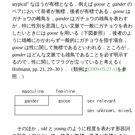
atypical" なほうが有標となる．例えば
goose
と
gander
の
ペアにおいて前者が無標，後者が有標である．
goose
は
ガチョウの雌鳥を，
gander
はガチョウの雄鳥を表わす
が，特に性別を意識しない文脈で一般にガチョウを表わ
したいときには
goose
を用いる（下図参照）．後者のよ
うに雄雌にかかわらず一般的にガチョウを指す場合，
goose
は性に関して無標であるといわれる．ところが，
gander
はどんな文脈でも雄鳥であることを必ず明示す
るので，性に関してフラグが立っていると考える (
Hofmann, pp. 21, 29--30 ) ．（類例は
[2009-05-27-1]
を参
照．）
そのほか，
old
と
young
のように程度を表わす形容詞