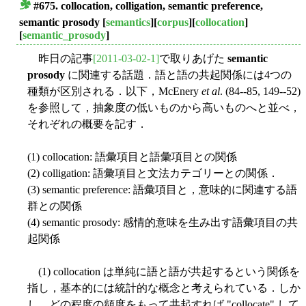
#675. collocation, colligation, semantic preference,
■
semantic prosody
[
semantics
][
corpus
][
collocation
]
[
semantic_prosody
]
昨日の記事
[2011-03-02-1]
で取りあげた
semantic
prosody
に関連する話題．語と語の共起関係には4つの
種類が区別される．以下，McEnery
et al
. (84--85, 149--52)
を参照して，抽象度の低いものから高いものへと並べ，
それぞれの概要を記す．
(1) collocation: 語彙項目と語彙項目との関係
(2) colligation: 語彙項目と文法カテゴリーとの関係．
(3) semantic preference: 語彙項目と，意味的に関連する語
群との関係
(4) semantic prosody: 感情的意味を生み出す語彙項目の共
起関係
(1) collocation は単純に語と語が共起するという関係を
指し，基本的には統計的な概念と考えられている．しか
し，どの程度の頻度をもって共起すれば "collocate" して