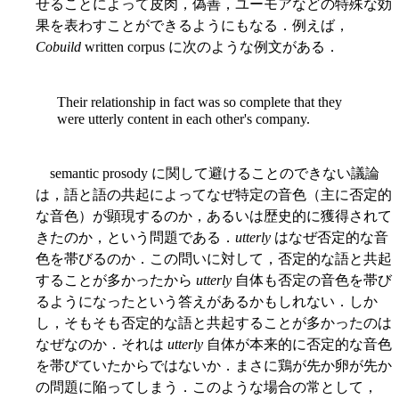
せることによって皮肉，偽善，ユーモアなどの特殊な効
果を表わすことができるようにもなる．例えば，
Cobuild
written corpus に次のような例文がある．
Their relationship in fact was so complete that they
were utterly content in each other's company.
semantic prosody に関して避けることのできない議論
は，語と語の共起によってなぜ特定の音色（主に否定的
な音色）が顕現するのか，あるいは歴史的に獲得されて
きたのか，という問題である．
utterly
はなぜ否定的な音
色を帯びるのか．この問いに対して，否定的な語と共起
することが多かったから
utterly
自体も否定の音色を帯び
るようになったという答えがあるかもしれない．しか
し，そもそも否定的な語と共起することが多かったのは
なぜなのか．それは
utterly
自体が本来的に否定的な音色
を帯びていたからではないか．まさに鶏が先か卵が先か
の問題に陥ってしまう．このような場合の常として，