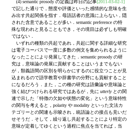
(4) semantic prosody の定義は昨日の記事
[2011-03-02-1]
で記した通りで，態度や評価といった感情的な意味を生
み出す共起関係を指す．母語話者の意識に上らない，隠
された含意であることが多い．semantic preference の特
殊な現われと見ることもでき，その境目は必ずしも明確
ではない．
いずれの種類の共起であれ，共起に関する詳細な研究
は電子コーパスで一度に多数の例文を集められるように
なったことにより発展してきた．semantic prosody の研
究は，意味論の発展に貢献することはいうまでもない
が，類義語間の区別を明らかにするのに役立つことが見
込まれるので語学教育や辞書学の分野にも貢献すること
になるだろう．また，この種の研究は語彙論や意味論と
強く結びつけられる研究ではあるが，先に
utterly
との関
連で示した「特徴の欠如や状態の変化」という意味特性
の関与を考えると，polarity や modality といった文法カ
テゴリーとの関連も示唆され，統語論との接点も見いだ
せそうだ．そして，繰り返し共起することにより特定の
意味が定着してゆくという過程に焦点を当てれば，当