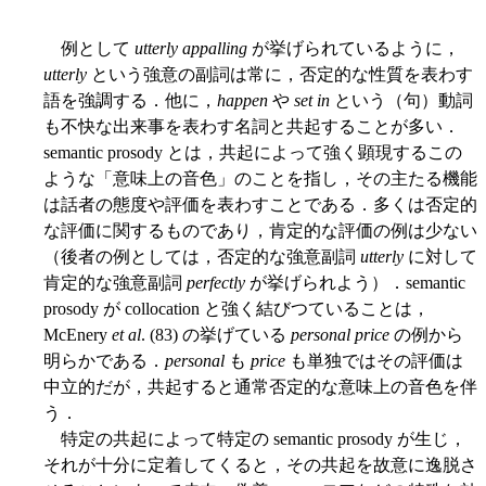
例として
utterly appalling
が挙げられているように，
utterly
という強意の副詞は常に，否定的な性質を表わす
語を強調する．他に，
happen
や
set in
という（句）動詞
も不快な出来事を表わす名詞と共起することが多い．
semantic prosody とは，共起によって強く顕現するこの
ような「意味上の音色」のことを指し，その主たる機能
は話者の態度や評価を表わすことである．多くは否定的
な評価に関するものであり，肯定的な評価の例は少ない
（後者の例としては，否定的な強意副詞
utterly
に対して
肯定的な強意副詞
perfectly
が挙げられよう）．semantic
prosody が collocation と強く結びつていることは，
McEnery
et al
. (83) の挙げている
personal price
の例から
明らかである．
personal
も
price
も単独ではその評価は
中立的だが，共起すると通常否定的な意味上の音色を伴
う．
特定の共起によって特定の semantic prosody が生じ，
それが十分に定着してくると，その共起を故意に逸脱さ