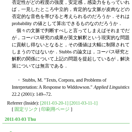
否定性がどの程度の強度，安定感，感染力をもっていれ
ば，一見したところ中立的，肯定的な文脈が皮肉などの
否定的な音色を帯びると考えられるのだろうか．それは
probability の値として算出できるものなのだろうか．
個々の文脈で判断すべしと言ってしまえばそれまでだ
が，コーパス研究の成果が英文解釈という現実的な問題
に貢献し得ないとなると，その価値は大幅に制限されて
しまうのではないか．Stubbs の論文は，コーパス研究と
解釈の関係について上記の問題を提起しているが，解決
策については無言である．
・ Stubbs, M. "Texts, Corpora, and Problems of
Interpretation: A Response to Widdowson."
Applied Linguistics
22.2 (2001): 149--72.
Referrer (Inside):
[2011-03-20-1]
[2011-03-11-1]
[
固定リンク
|
印刷用ページ
]
2011-03-03 Thu