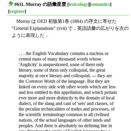
#611. Murray の語彙星雲
[
lexicology
][
semantics
]
■
[
register
]
Murray は
OED
初版第1巻 (1884) の序文に寄せた
"General Explanations" (xvii) で，英語語彙の広がりを次の
ように表現した．
. . . the English Vocabulary contains a nucleus or
central mass of many thousand words whose
'Anglicity' is unquestioned; some of them only
literary, some of them only colloquial, the great
majority at once literary and colloquial, --- they are
the
Common Words
of the language. But they are
linked on every side with other words which are less
and less entitled to this appellation, and which pertain
ever more and more distinctly to the domain of local
dialect, of the slang and cant of 'sets' and classes, of
the peculiar technicalities of trades and processes, of
the scientific terminology common to all civilised
nations, of the actual languages of other lands and
peoples. And there is absolutely no defining line in