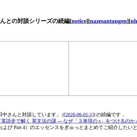
さんとの対談シリーズの続編[
notice
][
nazesantangen
][
n
田中さんと対談しています」 (
[2026-06-01-1]
) の続編です．
英語史で解く 英文法の謎 --- なぜ「３単現の s」をつけるのか
 および Part 4）のエッセンスをぎゅっとまとめてご紹介したい