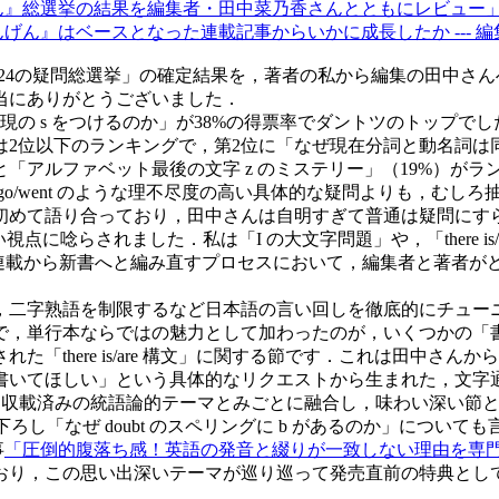
たんげん』総選挙の結果を編集者・田中菜乃香さんとともにレビュー
たんげん』はベースとなった連載記事からいかに成長したか --- 編集
施した「24の疑問総選挙」の確定結果を，著者の私から編集の田中
当にありがとうございました．
の s をつけるのか」が38%の得票率でダントツのトップで
位以下のランキングで，第2位に「なぜ現在分詞と動名詞は同じ -
「アルファベット最後の文字 z のミステリー」（19%）がラ
o/went のような理不尽度の高い具体的な疑問よりも，むし
語り合っており，田中さんは自明すぎて普通は疑問にすら思わない数
視点に唸らされました．私は「I の大文字問題」や，「there is
る雑誌連載から新書へと編み直すプロセスにおいて，編集者と著
二字熟語を制限するなど日本語の言い回しを徹底的にチュー
で，単行本ならではの魅力として加わったのが，いくつかの「
there is/are 構文」に関する節です．これは田中さ
書いてほしい」という具体的なリクエストから生まれた，文字
った収載済みの統語論的テーマとみごとに融合し，味わい深い節
下ろし「なぜ doubt のスペリングに b があるのか」につ
事
「圧倒的腹落ち感！英語の発音と綴りが一致しない理由を専
おり，この思い出深いテーマが巡り巡って発売直前の特典とし