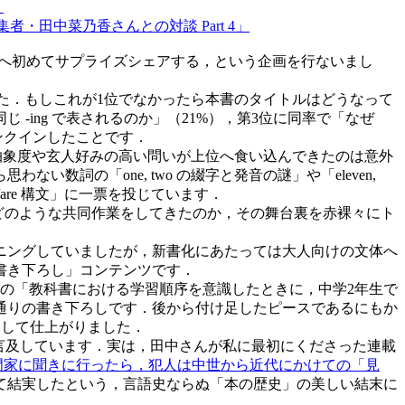
」
者・田中菜乃香さんとの対談 Part 4」
さんへ初めてサプライズシェアする，という企画を行ないまし
した．もしこれが1位でなかったら本書のタイトルはどうなって
ing で表されるのか」（21%），第3位に同率で「なぜ
ンクインしたことです．
ろ抽象度や玄人好みの高い問いが上位へ食い込んできたのは意外
詞の「one, two の綴字と発音の謎」や「eleven,
/are 構文」に一票を投じています．
者がどのような共同作業をしてきたのか，その舞台裏を赤裸々にト
ニングしていましたが，新書化にあたっては大人向けの文体へ
書き下ろし」コンテンツです．
んからの「教科書における学習順序を意識したときに，中学2年生で
通りの書き下ろしです．後から付け足したピースであるにもか
として仕上がりました．
いても言及しています．実は，田中さんが私に最初にくださった連載
門家に聞きに行ったら，犯人は中世から近代にかけての「見
て結実したという，言語史ならぬ「本の歴史」の美しい結末に