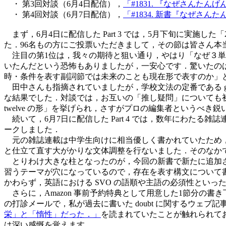
・ 第3回対談（6月4日配信），
「#1831. 『なぜさん
・ 第4回対談（6月7日配信），
「#1834. 新書『なぜさん
まず，6月4日に配信した Part 3 では，5月下旬に実
た．96名もの方にご投票いただきまして，その節は皆さん本
注目の第1位は，我々の期待と狙い通り，やはり「なぜ３単現
いたんだという恐怖もありましたが，一安心です．驚いたのは2
時・条件を表す副詞節では未来のことも現在形で表すのか」と
田中さんも指摘されていましたが，学校文法の定番である g
な結果でした．対談では，お互いの「推し疑問」についても初めて
twelve の形」を挙げられ，さすがプロの編集者というべき鋭い
続いて，6月7日に配信した Part 4 では，数年にわた
ークしました．
元の雑誌連載は中学生向けに相当優しく書かれていたため，
と仕立て直す大がかりな文体調整を行ないました．そのなか
とりわけ大きな柱となったのが，今回の新書で新たに追加された「
習うテーマが穴になっているので，存在を表す構文について
かわらず，英語における SVO の語順や主語の必須性とい
さらに，Amazon 事前予約特典として用意した1節分の書き
の打診メールで，私が過去に書いた doubt に関するウェブ記
栄」と「惰性」だった．」
を読まれていたことが触れられて
は深い感慨を覚えます．