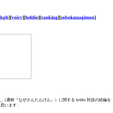
hkpb
][
voicy
][
heldio
][
ranking
][
sobokunagimon
]
』
（通称『なぜさんたんげん』）に関する heldio 対談の続編を
と思います．