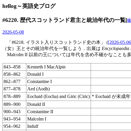
hellog～英語史ブログ
#6220. 歴代スコットランド君主と統治年代の一覧[
t
2026-05-08
「#6218. イラスト入りスコットランド史の本」 (
[2026-05-06
（女）王とその統治年代を一覧しよう．出展は
Encyclopaedia 
Malcolm II 以前の王については年代を含め不確かなこ
843--858
Kenneth I MacAlpin
858--862
Donald I
862--877
Constantine I
877--878
Aed (Aodh)
878--889
Eochaid (Eocha) and Giric (Ciric)
* Eochaid が
889--900
Donald II
900--943
Constantine II
943--954
Malcolm I
954--962
Indulf