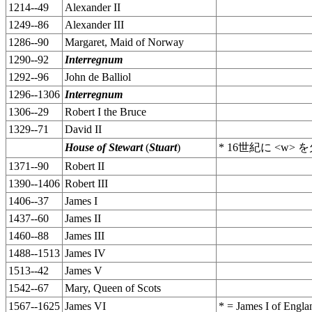
1214--49
Alexander II
1249--86
Alexander III
1286--90
Margaret, Maid of Norway
1290--92
Interregnum
1292--96
John de Balliol
1296--1306
Interregnum
1306--29
Robert I the Bruce
1329--71
David II
House of Stewart
(
Stuart
)
* 16世紀に <
1371--90
Robert II
1390--1406
Robert III
1406--37
James I
1437--60
James II
1460--88
James III
1488--1513
James IV
1513--42
James V
1542--67
Mary, Queen of Scots
1567--1625
James VI
* = James I of 