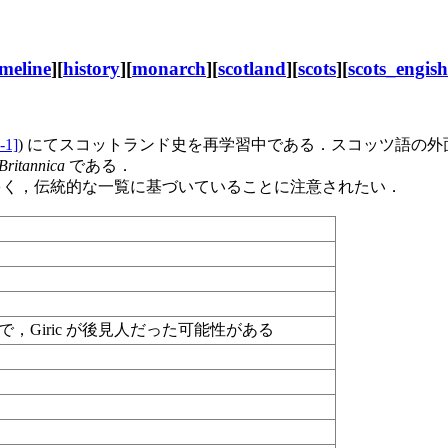
imeline
][
history
][
monarch
][
scotland
][
scots
][
scots_engish
-1]
) にてスコットランド史を再学習中である．スコッツ語の
Britannica
である．
とも多く，伝統的な一覧に基づいていることに注意されたい．
未成年で，Giric が後見人だった可能性がある