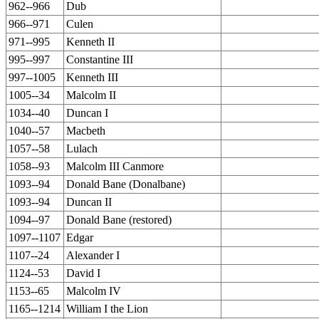
962--966
Dub
966--971
Culen
971--995
Kenneth II
995--997
Constantine III
997--1005
Kenneth III
1005--34
Malcolm II
1034--40
Duncan I
1040--57
Macbeth
1057--58
Lulach
1058--93
Malcolm III Canmore
1093--94
Donald Bane (Donalbane)
1093--94
Duncan II
1094--97
Donald Bane (restored)
1097--1107
Edgar
1107--24
Alexander I
1124--53
David I
1153--65
Malcolm IV
1165--1214
William I the Lion