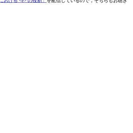
字における <e> の役割」
を配信しているので，そちらもお聴き