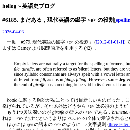
hellog～英語史ブログ
#6185. まだある，現代英語の綴字 <e> の役割[
spelli
2026-04-03
一度「#979. 現代英語の綴字 <e> の役割」 (
[2012-01-01-1]
)
まずは Carney より関連箇所を引用する (42) ．
Empty letters are naturally a target for the spelling reformers, b
file
,
giraffe
, are often referred to as 'silent' letters, but they are
since syllabic consonants are always spelt with a vowel letter a
different from
fill
, as it is in
filing
,
filling
. However, some degree 
the end of
giraffe
has something to be said in its favour. It can 
bottle
に関する解説が私にとっては目新しいものだった．
挙げられているが，それ以外はどうやら <e> は必須のようだ
もう1つ興味深いのが
giraffe
の語末の <e> である．
brunette
,
れは，<e> だけでというよりは <CCe> の全体で示唆さ
ほかには
eye
の語末の <e> のように，3文字規則 (
three-letter