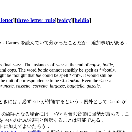
_letter
][
three-letter_rule
][
voicy
][
heldio
]
．Carney を読んでいて分かったことだが，追加事項がある．
 is final <-e>. The instances of <-e> at the end of
copse
,
bottle
,
ural
cops
. The word
bottle
cannot sensibly be spelt as *<bottl>,
ight be thought that
file
could be spelt *<fil>. It would still be
he unit of correspondence to be <i..e>≡/aɪ/. Even the <-e> at
brunette
,
cassette
,
corvette
,
largesse
,
bagatelle
,
gazelle
.
は，必ず <e> が付随するという．例外として <-sm> が
> の綴字となる場合には，<V> を含む音節に強勢が落ちる．こ
 <e> の1つの役割と解釈することは可能である．
リストに加えてよいだろう．