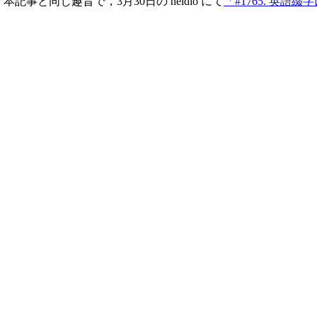
と同じ趣旨で，3月30日の heldio にて
「#1765. 英語綴