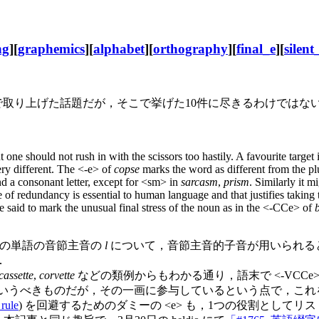
ng
][
graphemics
][
alphabet
][
orthography
][
final_e
][
silent
 で取り上げた話題だが，そこで挙げた10件に尽きるわけではない
ut one should not rush in with the scissors too hastily. A favourite target
 very different. The <-e> of
copse
marks the word as different from the pl
nd a consonant letter, except for <sm> in
sarcasm
,
prism
. Similarly it m
of redundancy is essential to human language and that justifies taking t
be said to mark the unusual final stress of the noun as in the <-CCe> of
この単語の音節主音の
l
について，音節主音的子音が用いられるときに
．
cassette
,
corvette
などの類例からもわかる通り，語末で <-VCCe
れるというべきものだが，その一画に参与しているという点で，これを
_rule
) を回避するためのダミーの <e> も，1つの役割として