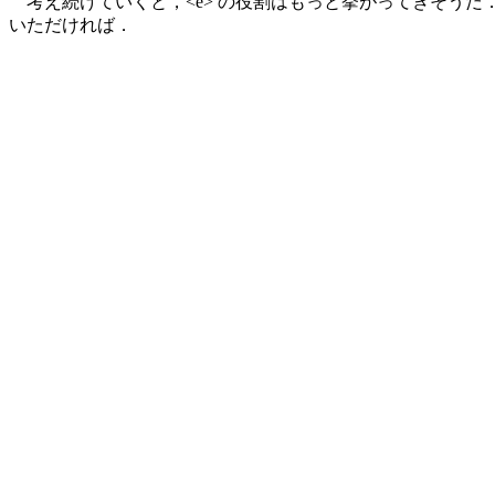
考え続けていくと，<e> の役割はもっと挙がってきそうだ．本記事
いただければ．