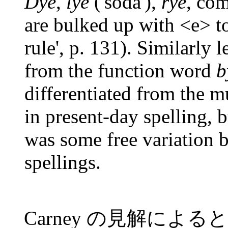
Dye
,
lye
('soda'),
rye
, co
are bulked up with <e> to 
rule', p. 131). Similarly 
from the function word
b
differentiated from th
in present-day spelling, b
was some free variation 
spellings.
Carney の見解による