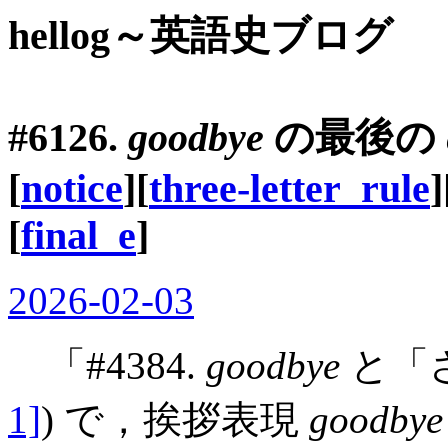
hellog～英語史ブログ
#6126.
goodbye
の最後の
[
notice
][
three-letter_rule
]
[
final_e
]
2026-02-03
「#4384.
goodbye
と「さ
1]
) で，挨拶表現
goodbye