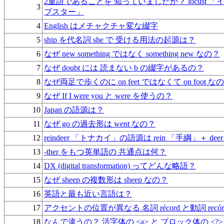
2重語であることを 知っていましたか？ locust 「イナゴ
3
ブスター」
4
English はメチャクチャ変な綴字
5
ship を代名詞 she で 受ける用法の起源は？
6
なぜ new something ではなく something new なの？
7
なぜ doubt には 読まない b の綴字があるの？
8
なぜ両足で歩くのに on feet ではなくて on foot な
9
なぜ If I were you と were を使うの？
10
Japan の語源は？
11
なぜ go の過去形は went なの？
12
reindeer 「トナカイ」の語源は rein 「手綱」＋ d
13
-ther をもつ英単語の 共通点は何？
14
DX (digital transformation) ってどんな略語？
15
なぜ sheep の複数形は sheep なの？
16
英語と最も近い言語は？
17
アクセントの位置が異なる 名詞 récord と動詞 recór
18
なんで違うの？ 活字体の <a> と ブロック体の <?>