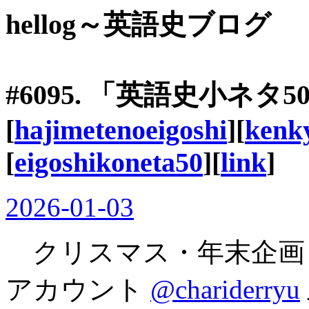
hellog～英語史ブログ
#6095. 「英語史小ネタ
[
hajimetenoeigoshi
][
kenk
[
eigoshikoneta50
][
link
]
2026-01-03
クリスマス・年末企画として
アカウント
@chariderryu