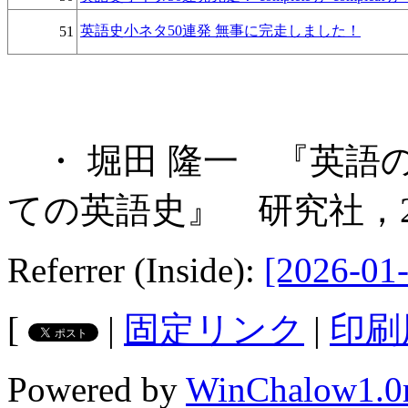
英語史小ネタ50連発 無事に完走しました！
51
・ 堀田 隆一 『英語
ての英語史』 研究社，2
Referrer (Inside):
[2026-01-
[
|
固定リンク
|
印刷
Powered by
WinChalow1.0