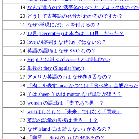
19
なんで違うの？ 活字体の <g> と ブロック体の <?>
20
どうして古英語の発音が わかるのですか？
21
なぜ3単現にだけ -s を付けるの？
22
12月 (December) は 本当は「10月」だった？
23
love の綴字は なぜ luv ではないの？
24
英語の語順は なぜ SVO なの？
25
Help! とは叫ぶが Assist! とは叫ばない
26
単数の they (Singular 'they')
27
アメリカ英語の r は なぜ巻き舌なの？
28
「肉」を表す meat かつては「食べ物」全般だった
29
羊は sheep 羊肉は mutton なぜ単語が違う？
30
woman の語源は 「妻である男」？
31
will はもともと 「未来」ではなく「意志」
32
英語の語彙の規模は 世界一！？
33
なぜ island には 読まない s があるの？
34
「幽霊」 ghost の h はなぜあるの？