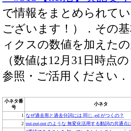
で情報をまとめられていま
ございます！）．その基
ィクスの数値を加えたの
（数値は12月31日時点
参照・ご活用ください．
小ネタ番
小ネタ
号
1
なぜ過去形と過去分詞には 同じ -ed がつくの？
2
put-put-put のような 無変化活用する動詞の共通点