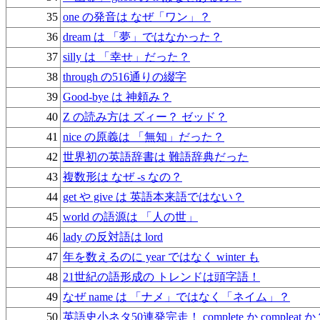
35
one の発音は なぜ「ワン」？
36
dream は 「夢」ではなかった？
37
silly は 「幸せ」だった？
38
through の516通りの綴字
39
Good-bye は 神頼み？
40
Z の読み方は ズィー？ ゼッド？
41
nice の原義は 「無知」だった？
42
世界初の英語辞書は 難語辞典だった
43
複数形は なぜ -s なの？
44
get や give は 英語本来語ではない？
45
world の語源は 「人の世」
46
lady の反対語は lord
47
年を数えるのに year ではなく winter も
48
21世紀の語形成の トレンドは頭字語！
49
なぜ name は 「ナメ」ではなく「ネイム」？
50
英語史小ネタ50連発完走！ complete か compleat か