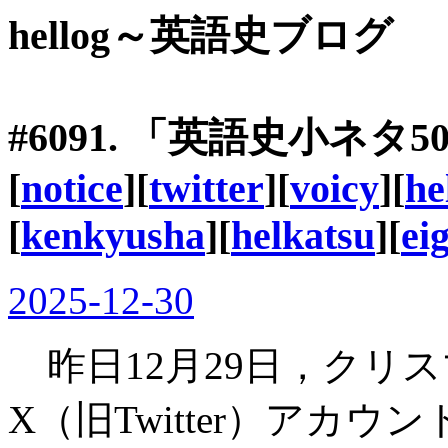
hellog～英語史ブログ
#6091. 「英語史小ネ
[
notice
][
twitter
][
voicy
][
he
[
kenkyusha
][
helkatsu
][
ei
2025-12-30
昨日12月29日，クリ
X（旧Twitter）アカウン