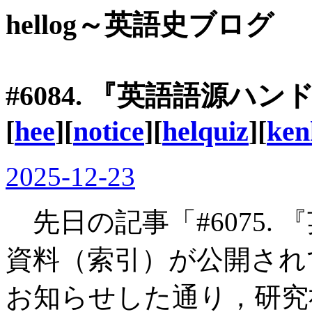
hellog～英語史ブログ
#6084. 『英語語源
[
hee
][
notice
][
helquiz
][
ken
2025-12-23
先日の記事「#6075.
資料（索引）が公開されて
お知らせした通り，研究