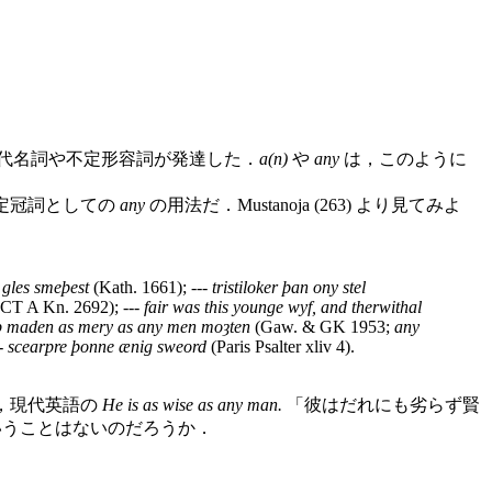
代名詞や不定形容詞が発達した．
a(n)
や
any
は，このように
定冠詞としての
any
の用法だ．Mustanoja (263) より見てみよ
i gles smeþest
(Kath. 1661); ---
tristiloker þan ony stel
CT A Kn. 2692); ---
fair was this younge wyf, and therwithal
þ maden as mery as any men moȝten
(Gaw. & GK 1953;
any
--
scearpre þonne ænig sweord
(Paris Psalter xliv 4).
，現代英語の
He is as wise as any man.
「彼はだれにも劣らず賢
いうことはないのだろうか．