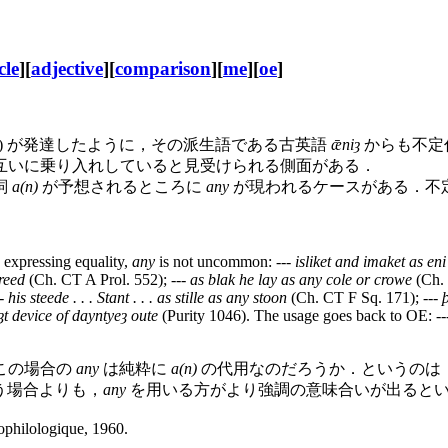
cle
][
adjective
][
comparison
][
me
][
oe
]
) が発達したように，その派生語である古英語
ǣniȝ
からも不定
互いに乗り入れしていると見受けられる側面がある．
詞
a(n)
が予想されるところに
any
が現われるケースがある．不
 expressing equality,
any
is not uncommon: ---
isliket and imaket as en
reed
(Ch. CT A Prol. 552); ---
as blak he lay as any cole or crowe
(Ch. 
--
his steede . . . Stant . . . as stille as any stoon
(Ch. CT F Sq. 171); ---
ȝt device of dayntyeȝ oute
(Purity 1046). The usage goes back to OE: -
この場合の
any
は純粋に
a(n)
の代用なのだろうか．というのは
う場合よりも，
any
を用いる方がより強調の意味合いが出ると
ophilologique, 1960.