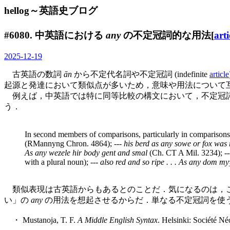
hellog～英語史ブログ
#6080. 中英語における
any
の不定冠詞的な用法[
arti
2025-12-19
古英語の数詞
ān
から不定代名詞や不定冠詞 (indefinite
article
起源と発達において類似点が多いため，意味や用法について
例えば，中英語では特に同等比較の構文において，不定冠
う．
In second members of comparisons, particularly in comparisons
(RMannyng Chron. 4864); ---
his berd as any sowe or fox was 
As any wezele hir body gent and smal
(Ch. CT A Mil. 3234); -
with a plural noun); ---
also red and so ripe . . . As any dom my
類似表現は古英語からもあるとのことだ．気になるのは，
い」の
any
の用法を想起させるからだ．単なる不定冠詞を使
・ Mustanoja, T. F.
A Middle English Syntax
. Helsinki: Société Né