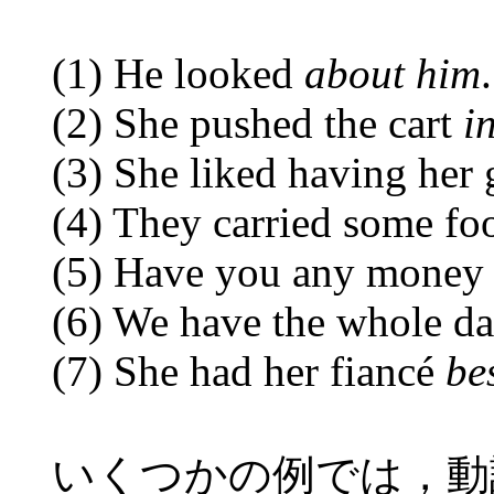
(1) He looked
about him
.
(2) She pushed the cart
i
(3) She liked having her 
(4) They carried some f
(5) Have you any mone
(6) We have the whole d
(7) She had her fiancé
be
いくつかの例では，動