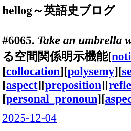
hellog～英語史ブログ
#6065.
Take an umbrella w
る空間関係明示機能[
not
[
collocation
][
polysemy
][
s
[
aspect
][
preposition
][
refl
[
personal_pronoun
][
aspe
2025-12-04