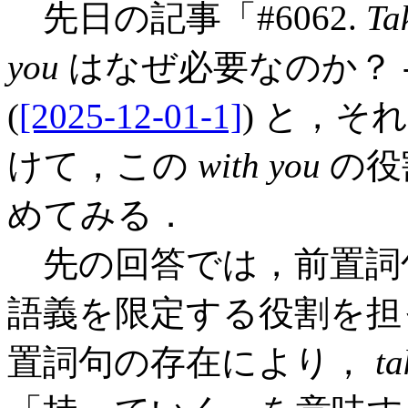
先日の記事「#6062.
Ta
you
はなぜ必要なのか？ --
(
[2025-12-01-1]
) と，そ
けて，この
with you
の役
めてみる．
先の回答では，前置詞
語義を限定する役割を担
置詞句の存在により，
ta