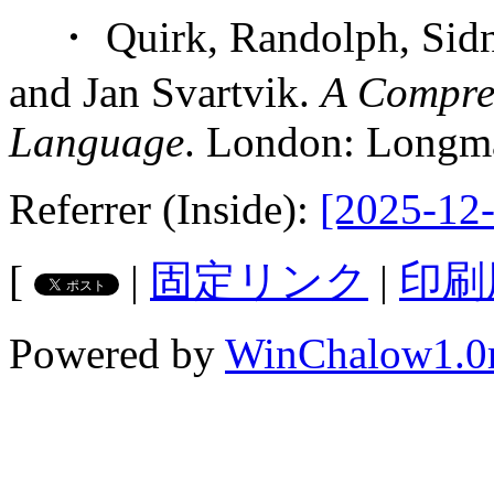
・ Quirk, Randolph, Sidne
and Jan Svartvik.
A Compre
Language
. London: Longm
Referrer (Inside):
[2025-12-
[
|
固定リンク
|
印刷
Powered by
WinChalow1.0