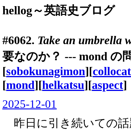
hellog～英語史ブログ
#6062.
Take an umbrella w
要なのか？ --- mond 
[
sobokunagimon
][
colloca
[
mond
][
helkatsu
][
aspect
]
2025-12-01
昨日に引き続いての話