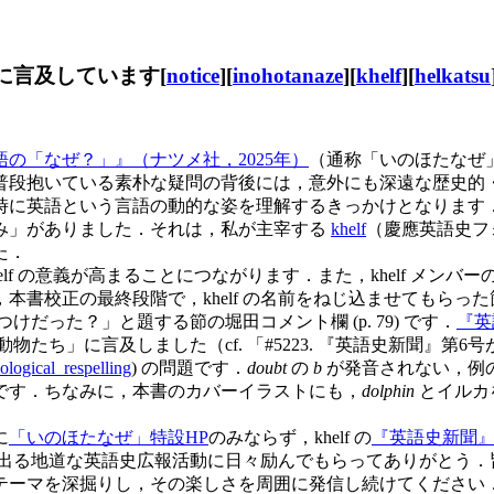
に言及しています[
notice
][
inohotanaze
][
khelf
][
helkatsu
の「なぜ？」』（ナツメ社，2025年）
（通称「いのほたなぜ
普段抱いている素朴な疑問の背後には，意外にも深遠な歴史的
時に英語という言語の動的な姿を理解するきっかけとなります
み」がありました．それは，私が主宰する
khelf
（慶應英語史フ
た．
 の意義が高まることにつながります．また，khelf メンバーの日
書校正の最終段階で，khelf の名前をねじ込ませてもらっ
つけだった？」と題する節の堀田コメント欄 (p. 79) です．
『英
たち」に言及しました（cf. 「#5223. 『英語史新聞』第6号
ological_respelling
) の問題です．
doubt
の
b
が発音されない，例
です．ちなみに，本書のカバーイラストにも，
dolphin
とイルカを
に
「いのほたなぜ」特設HP
のみならず，khelf の
『英語史新聞
流れ出る地道な英語史広報活動に日々励んでもらってありがとう
ーマを深掘りし，その楽しさを周囲に発信し続けてください．