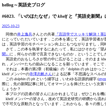
hellog～英語史ブログ
#6023. 「いのほたなぜ」で
khelf
と『英語史新聞』
2025-10-23
同僚の
井上逸兵
さんとの共著
『言語学でスッキリ解決！英語
にとっていただいています．この本を通じて，英語学習者が
は，英語学習のモチベーション向上にもつながりますし，同
さて，この本を執筆するにあたって，私にはひそかな「望
聞』
に，何らかの形で言及できないものか，ということでし
英語史のおもしろさが世の中に広がることは，そのまま khelf
れ，メンバーたちの励みになることを願っています．そこで，本
それは，本書の第2章（初級編）の「dolphin の ph はかっこ
khelf メンバーの
寺澤志帆さん
による記事「不思議なスペルの動物
この
dolphin
の
ph
という綴字は，いわゆる語源的綴字 (
etym
際に，先の新聞記事に対してオマージュを捧げたという次第
しょうか？
本ブログの読者の皆さんにおかれましては，ぜひこれを機
khelf メンバーの皆さん，改めて英語史研究の研鑽から
で不可欠な原動力となっています．これからも、各々の推しテ