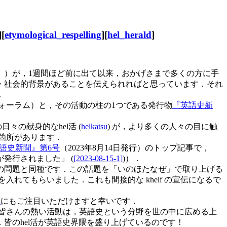
][
etymological_respelling
][
hel_herald
]
」）が，1週間ほど前に出て以来，おかげさまで多くの方に手
・社会的背景があることを伝えられればと思っています．それ
．
ォーラム）と，その活動の柱の1つである発行物
『英語史新
々の献身的なhel活 (
helkatsu
) が，より多くの人々の目に触
た箇所があります．
語史新聞』第6号
（2023年8月14日発行）のトップ記事で，
が発行されました」 (
[2023-08-15-1]
)）．
の問題と同種です．この話題を「いのほたなぜ」で取り上げる
入れてもらいました．これも間接的な khelf の宣伝になるで
』
にもご注目いただけますと幸いです．
．皆さんの熱い活動は，英語史という分野を世の中に広める上
皆のhel活が英語史界隈を盛り上げているのです！