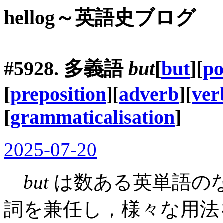
hellog～英語史ブログ
#5928. 多義語
but
[
but
][
po
[
preposition
][
adverb
][
ver
[
grammaticalisation
]
2025-07-20
but
は数ある英単語の
詞を兼任し，様々な用法